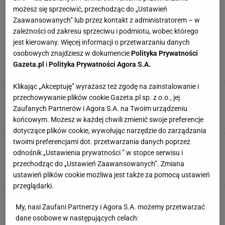
możesz się sprzeciwić, przechodząc do „Ustawień
Węglowodany
g
Zaawansowanych” lub przez kontakt z administratorem – w
rozwiń
zależności od zakresu sprzeciwu i podmiotu, wobec którego
Cukry
g
jest kierowany. Więcej informacji o przetwarzaniu danych
osobowych znajdziesz w dokumencie
Polityka Prywatności
Białko
g
Gazeta.pl
i
Polityka Prywatności Agora S.A.
NAJWYŻEJ OCENIANE
Sól
g
Klikając „Akceptuję” wyrażasz też zgodę na zainstalowanie i
Pierogi z kapustą i grzybami tradycyjne
przechowywanie plików cookie Gazeta.pl sp. z o.o., jej
Zaufanych Partnerów i Agora S.A. na Twoim urządzeniu
5,0
Więcej informacji o produkcie:
końcowym. Możesz w każdej chwili zmienić swoje preferencje
dotyczące plików cookie, wywołując narzędzie do zarządzania
twoimi preferencjami dot. przetwarzania danych poprzez
Błonnik
g
Krupnik korzenny
odnośnik „Ustawienia prywatności ” w stopce serwisu i
5,0
przechodząc do „Ustawień Zaawansowanych”. Zmiana
Cholesterol
g
ustawień plików cookie możliwa jest także za pomocą ustawień
przeglądarki.
Kofeina
g
Ciasteczka imbirowe
My, nasi Zaufani Partnerzy i Agora S.A. możemy przetwarzać
5,0
dane osobowe w następujących celach: