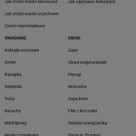
Jak zrobić masło klarowane
Jak ugotować kukurydzę
Jak zrobić masło orzechowe
Ciasto marchewkowe
ŚNIADANIE
OBIAD
Koktajle owocowe
Zupa
Omlet
Obiad wegetariański
Kanapka
Pierogi
Naleśniki
Wołowina
Tosty
Zupa krem
Racuchy
Filet z kurczaka
Miód lipowy
Sałatka szwajcarska
Masło czosnkowe
Dania w 20 minut