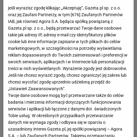
jeśli wyrazisz zgodę klikając „Akceptuję”, Gazeta.pl sp. z o.o.
oraz jej Zaufani Partnerzy, w tym [
676
] Zaufanych Partnerów
IAB, jak również Agora S.A. będąca spółką powiązaną z
Gazeta.pl sp. z o.o., będą przetwarzać Twoje dane osobowe
takie jak adresy IP, adresy e-mail czy identyfikatory plików
Dynia to typowo jesienne warzywo. W chłodne dni chętnie
cookie lub inne informacje zapisane w tych plikach do celów
marketingowych, w szczególności na potrzeby wyświetlania
sięgamy po nią by przygotować rozmaite dania wytrawne,
reklam dopasowanych do Twoich zainteresowań i preferencji w
a także desery.
swoich serwisach, aplikacjach i w Internecie lub personalizacji
treści w nich wyświetlanych. Wyrażenie zgody jest dobrowolne.
Jeśli nie chcesz wyrazić zgody, chcesz ograniczyć jej zakres lub
Dynia - wartości odżywcze
chcesz wycofać zgodę uprzednio udzieloną przejdź do
(100g)
„Ustawień Zaawansowanych”.
Twoje dane osobowe mogą być przetwarzane także do celów
Wartość energetyczna
kcal
badania i mierzenia informacji dotyczących funkcjonowania
serwisów i aplikacji lub łączone z danymi dot. świadczonych
Tłuszcze
g
Tobie usług. W określonych przypadkach przetwarzanie
danych nie wymaga zgody i odbywa się w oparciu o
Nasycone
g
uzasadniony interes Gazeta.pl, jej spółki powiązanej – Agora
S.A. – lub Zaufanych Partnerów. Takiemu przetwarzaniu