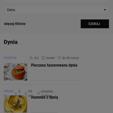
Witamina B12 (Kobalamina)
μg
Dieta
Witamina C
mg
więcej filtrów
SZUKAJ
Witamina D
μg
Dynia
Witamina E
mg
Witamina K
μg
PRZEPIS
0,0
średni
do 30 minut
Pieczona faszerowana dynia
Minerały
Cynk
mg
PRZEP
0,
łat
powyżej
IS
0
wy
godziny
Hummus z dynią
Fosfor
mg
Jod
μg