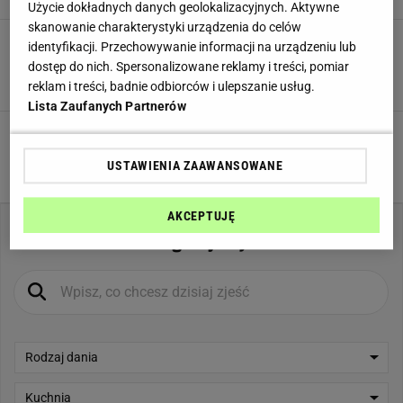
Witaminy
Użycie dokładnych danych geolokalizacyjnych. Aktywne
skanowanie charakterystyki urządzenia do celów
Ciasteczka makowe z buraczanym lukrem
identyfikacji. Przechowywanie informacji na urządzeniu lub
Witamina A
mg
dostęp do nich. Spersonalizowane reklamy i treści, pomiar
5,0
reklam i treści, badnie odbiorców i ulepszanie usług.
Witamina B1 (Tiamina)
mg
Lista Zaufanych Partnerów
Bread and butter pudding
Witamina B2 (Ryboflawina)
mg
5,0
USTAWIENIA ZAAWANSOWANE
Witamina B3/PP (Niacyna)
mg
AKCEPTUJĘ
Witamina B4 (Cholina)
mg
Co gotujemy?
Witamina B5 (Kwas pantotenowy)
mg
Witamina B6 (Pirydoksyna)
mg
Witamina B7 (Biotyna)
μg
Rodzaj dania
Witamina B9 (Kwas foliowy)
μg
Kuchnia