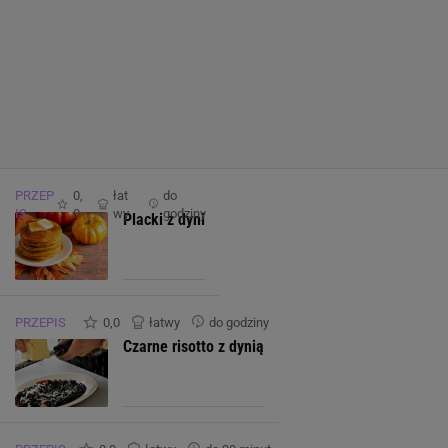
PRZEP
0,
łat
do
IS
0
wy
godziny
Placki z dyni
PRZEPIS
0,0
łatwy
do godziny
Czarne risotto z dynią