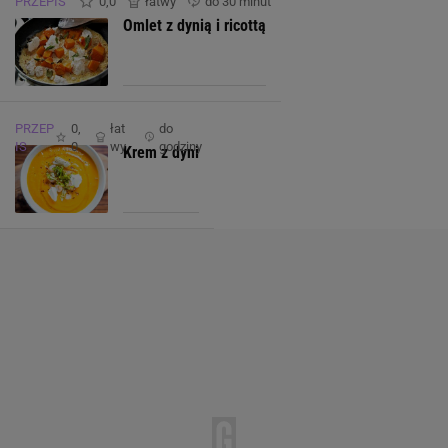
PRZEPIS
0,0
łatwy
do 30 minut
Omlet z dynią i ricottą
PRZEP
0,
łat
do
IS
0
wy
godziny
Krem z dyni