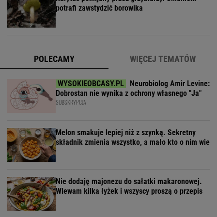
potrafi zawstydzić borowika
POLECAMY
WIĘCEJ TEMATÓW
Neurobiolog Amir Levine:
Dobrostan nie wynika z ochrony własnego "Ja"
SUBSKRYPCJA
Melon smakuje lepiej niż z szynką. Sekretny
składnik zmienia wszystko, a mało kto o nim wie
Nie dodaję majonezu do sałatki makaronowej.
Wlewam kilka łyżek i wszyscy proszą o przepis