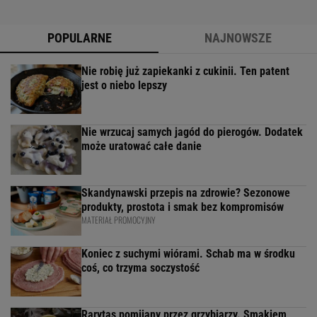
POPULARNE
NAJNOWSZE
Nie robię już zapiekanki z cukinii. Ten patent
jest o niebo lepszy
Nie wrzucaj samych jagód do pierogów. Dodatek
może uratować całe danie
Skandynawski przepis na zdrowie? Sezonowe
produkty, prostota i smak bez kompromisów
MATERIAŁ PROMOCYJNY
Koniec z suchymi wiórami. Schab ma w środku
coś, co trzyma soczystość
Rarytas pomijany przez grzybiarzy. Smakiem