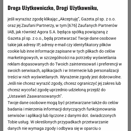
Droga Użytkowniczko, Drogi Użytkowniku,
jeśli wyrazisz zgodę klikając „Akceptuję”, Gazeta.pl sp. z o.o.
oraz jej Zaufani Partnerzy, w tym [
676
] Zaufanych Partnerów
IAB, jak również Agora S.A. będąca spółką powiązaną z
Gazeta.pl sp. z o.o., będą przetwarzać Twoje dane osobowe
Mąka ziemniaczana to dokładnie ten sam produkt, co
takie jak adresy IP, adresy e-mail czy identyfikatory plików
skrobia ziemniaczana - dlatego w sklepie nie musicie się
cookie lub inne informacje zapisane w tych plikach do celów
wahać - którejkolwiek z nich nie wybierzecie, będzie dobrze.
marketingowych, w szczególności na potrzeby wyświetlania
Pozyskuje się ją, jak łatwo można się domyślić, z
reklam dopasowanych do Twoich zainteresowań i preferencji w
ziemniaków. Jest to zatem produkt bezglutenowy, lecz
swoich serwisach, aplikacjach i w Internecie lub personalizacji
treści w nich wyświetlanych. Wyrażenie zgody jest dobrowolne.
niestety, może zostać skażony glutenem w trakcie
Jeśli nie chcesz wyrazić zgody, chcesz ograniczyć jej zakres lub
produkcji, dlatego osoby z celiakią powinny wybierać tylko
chcesz wycofać zgodę uprzednio udzieloną przejdź do
te produkty, które mają na opakowaniu znaczek
„Ustawień Zaawansowanych”.
przekreślonego kłosa. Mąka ziemniaczana to produkt
Twoje dane osobowe mogą być przetwarzane także do celów
niezbędny do wyrobu klusek ziemniaczanych, kisieli, i ciast
badania i mierzenia informacji dotyczących funkcjonowania
serwisów i aplikacji lub łączone z danymi dot. świadczonych
a także zagęszczania sosów.
Tobie usług. W określonych przypadkach przetwarzanie
danych nie wymaga zgody i odbywa się w oparciu o