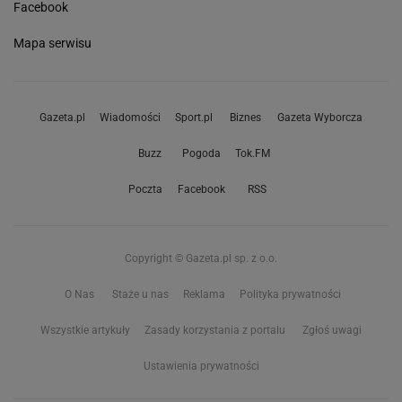
Facebook
Mapa serwisu
Gazeta.pl
Wiadomości
Sport.pl
Biznes
Gazeta Wyborcza
Buzz
Pogoda
Tok.FM
Poczta
Facebook
RSS
Copyright © Gazeta.pl sp. z o.o.
O Nas
Staże u nas
Reklama
Polityka prywatności
Wszystkie artykuły
Zasady korzystania z portalu
Zgłoś uwagi
Ustawienia prywatności