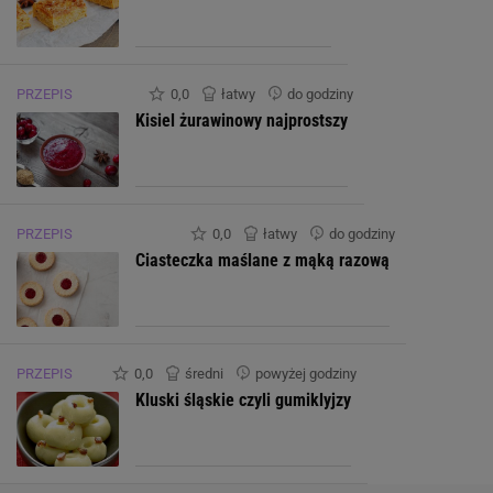
PRZEPIS
0,0
łatwy
do godziny
Kisiel żurawinowy najprostszy
PRZEPIS
0,0
łatwy
do godziny
Ciasteczka maślane z mąką razową
PRZEPIS
0,0
średni
powyżej godziny
Kluski śląskie czyli gumiklyjzy