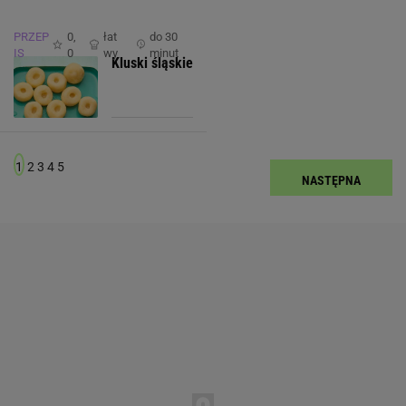
PRZEP
0,
łat
do 30
IS
0
wy
minut
Kluski śląskie
1
2
3
4
5
NASTĘPNA