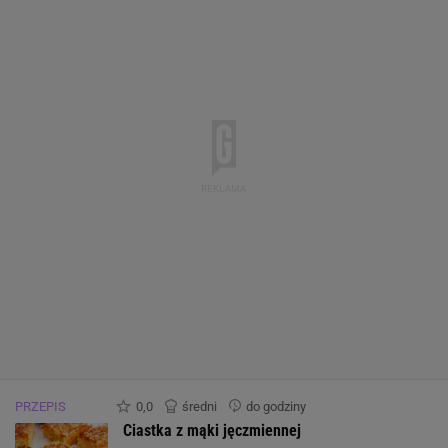
Wapń
0.0 mg
Żelazo
0.0 mg
Mangan
0.0 mg
PRZEPIS
0,0
średni
do godziny
Ciastka z mąki jęczmiennej