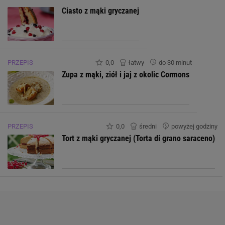
Ciasto z mąki gryczanej
Minerały
Cynk
0.0 mg
PRZEPIS
0,0
łatwy
do 30 minut
Zupa z mąki, ziół i jaj z okolic Cormons
Fosfor
0.0 mg
Jod
0.0 μg
PRZEPIS
Magnez
0,0
średni
0.0 mg
powyżej godziny
Tort z mąki gryczanej (Torta di grano saraceno)
Miedź
0.0 mg
Potas
0.0 mg
Selen
0.0 μg
Sód
0.0 mg