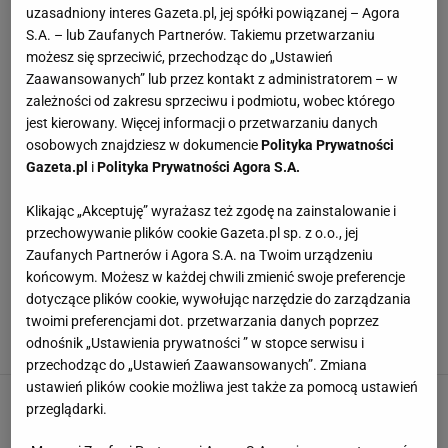
uzasadniony interes Gazeta.pl, jej spółki powiązanej – Agora
Mąka ziemniaczana - wartości odżywcze
(100g)
S.A. – lub Zaufanych Partnerów. Takiemu przetwarzaniu
możesz się sprzeciwić, przechodząc do „Ustawień
Zaawansowanych” lub przez kontakt z administratorem – w
Wartość energetyczna
0.0 kcal
zależności od zakresu sprzeciwu i podmiotu, wobec którego
jest kierowany. Więcej informacji o przetwarzaniu danych
Tłuszcze
0.0 g
osobowych znajdziesz w dokumencie
Polityka Prywatności
Gazeta.pl
i
Polityka Prywatności Agora S.A.
Nasycone
0.0 g
Klikając „Akceptuję” wyrażasz też zgodę na zainstalowanie i
Węglowodany
0.0 g
przechowywanie plików cookie Gazeta.pl sp. z o.o., jej
Zaufanych Partnerów i Agora S.A. na Twoim urządzeniu
rozwiń
końcowym. Możesz w każdej chwili zmienić swoje preferencje
Cukry
0.0 g
dotyczące plików cookie, wywołując narzędzie do zarządzania
twoimi preferencjami dot. przetwarzania danych poprzez
Białko
0.0 g
odnośnik „Ustawienia prywatności ” w stopce serwisu i
NAJWYŻEJ OCENIANE
przechodząc do „Ustawień Zaawansowanych”. Zmiana
Sól
0.0 g
ustawień plików cookie możliwa jest także za pomocą ustawień
Pierogi z kapustą i grzybami tradycyjne
przeglądarki.
5,0
Więcej informacji o produkcie: