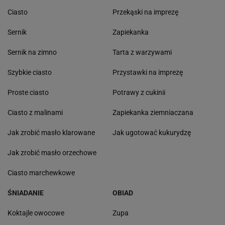
Ciasto
Przekąski na imprezę
Sernik
Zapiekanka
Sernik na zimno
Tarta z warzywami
Szybkie ciasto
Przystawki na imprezę
Proste ciasto
Potrawy z cukinii
Ciasto z malinami
Zapiekanka ziemniaczana
Jak zrobić masło klarowane
Jak ugotować kukurydzę
Jak zrobić masło orzechowe
Ciasto marchewkowe
ŚNIADANIE
OBIAD
Koktajle owocowe
Zupa