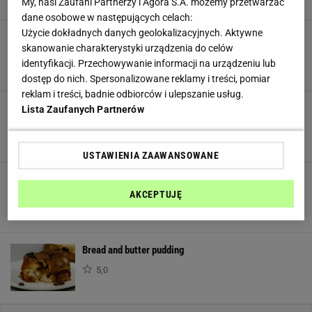
My, nasi Zaufani Partnerzy i Agora S.A. możemy przetwarzać
dane osobowe w następujących celach:
Użycie dokładnych danych geolokalizacyjnych. Aktywne
Błonnik
0.0 g
Krupnik korzenny
skanowanie charakterystyki urządzenia do celów
5,0
identyfikacji. Przechowywanie informacji na urządzeniu lub
Cholesterol
0.0 g
dostęp do nich. Spersonalizowane reklamy i treści, pomiar
reklam i treści, badnie odbiorców i ulepszanie usług.
Kofeina
0.0 g
Ciasteczka imbirowe
Lista Zaufanych Partnerów
5,0
Witaminy
USTAWIENIA ZAAWANSOWANE
Ciasteczka makowe z buraczanym lukrem
Witamina A
0.0 mg
AKCEPTUJĘ
5,0
Witamina B1 (Tiamina)
0.0 mg
Bread and butter pudding
Witamina B2 (Ryboflawina)
0.0 mg
5,0
Witamina B3/PP (Niacyna)
0.0 mg