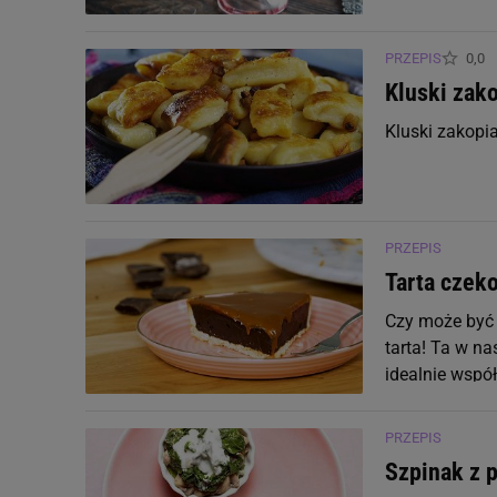
Witamina B4 (Cholina)
PRZEPIS
0,0
Witamina B5 (Kwas pantotenowy)
Kluski zak
Witamina B6 (Pirydoksyna)
Kluski zakopi
Witamina B7 (Biotyna)
Witamina B9 (Kwas foliowy)
PRZEPIS
Tarta czek
Witamina B12 (Kobalamina)
Czy może być 
Witamina C
tarta! Ta w na
idealnie wspó
Witamina D
się przekonajc
PRZEPIS
Witamina E
Szpinak z 