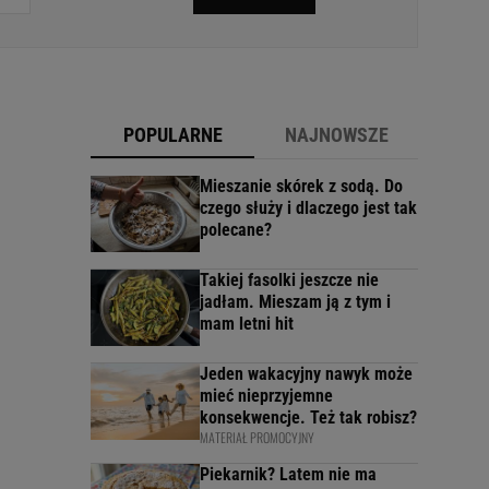
POPULARNE
NAJNOWSZE
Mieszanie skórek z sodą. Do
czego służy i dlaczego jest tak
polecane?
Takiej fasolki jeszcze nie
jadłam. Mieszam ją z tym i
mam letni hit
Jeden wakacyjny nawyk może
mieć nieprzyjemne
konsekwencje. Też tak robisz?
MATERIAŁ PROMOCYJNY
Piekarnik? Latem nie ma