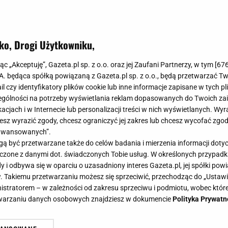
ko, Drogi Użytkowniku,
jąc „Akceptuję”, Gazeta.pl sp. z o.o. oraz jej Zaufani Partnerzy, w tym [
67
.A. będąca spółką powiązaną z Gazeta.pl sp. z o.o., będą przetwarzać T
ail czy identyfikatory plików cookie lub inne informacje zapisane w tych p
gólności na potrzeby wyświetlania reklam dopasowanych do Twoich zain
acjach i w Internecie lub personalizacji treści w nich wyświetlanych. Wyr
cesz wyrazić zgody, chcesz ograniczyć jej zakres lub chcesz wycofać zgo
aawansowanych”.
 być przetwarzane także do celów badania i mierzenia informacji dot
 łączone z danymi dot. świadczonych Tobie usług. W określonych przypad
i odbywa się w oparciu o uzasadniony interes Gazeta.pl, jej spółki powi
. Takiemu przetwarzaniu możesz się sprzeciwić, przechodząc do „Ust
nistratorem – w zależności od zakresu sprzeciwu i podmiotu, wobec które
etwarzaniu danych osobowych znajdziesz w dokumencie
Polityka Prywatn