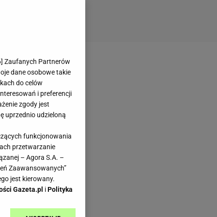
6
] Zaufanych Partnerów
woje dane osobowe takie
likach do celów
teresowań i preferencji
ażenie zgody jest
dę uprzednio udzieloną
yczących funkcjonowania
kach przetwarzanie
ązanej – Agora S.A. –
awień Zaawansowanych”
go jest kierowany.
ości Gazeta.pl
i
Polityka