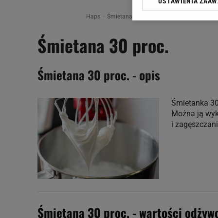
USTAWIENIA ZAA
Klikając „Akceptuję” wyra
Zaufanych Partnerów i A
Haps
Śmietana 30 proc.
dotyczące plików cookie,
Śmietana 30 proc.
odnośnik „Ustawienia pr
plików cookie możliwa je
My, nasi Zaufani Partne
Śmietana 30 proc. - opis
Użycie dokładnych danych
Przechowywanie informacji
badnie odbiorców i uleps
Śmietanka 30 
Można ją wyk
i zagęszczani
Śmietana 30 proc. - wartości odży