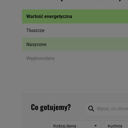
Wartość energetyczna
Tłuszcze
Nasycone
Węglowodany
Cukry
Białko
Sól
Co gotujemy?
Więcej informacji o produkcie:
Rodzaj dania
Kuchnia