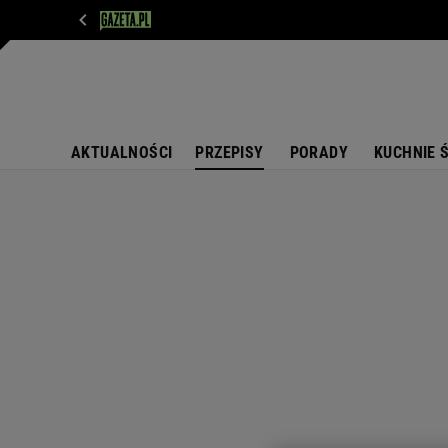
WIADOMOŚCI
NEXT
SPORT
PLOTEK
D
AKTUALNOŚCI
PRZEPISY
PORADY
KUCHNIE 