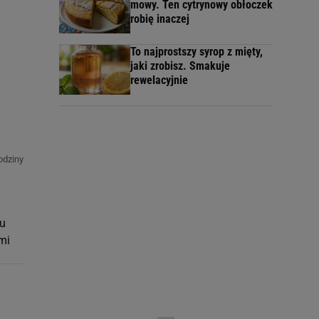
mowy. Ten cytrynowy obłoczek
robię inaczej
To najprostszy syrop z mięty,
jaki zrobisz. Smakuje
rewelacyjnie
odziny
lu
mi