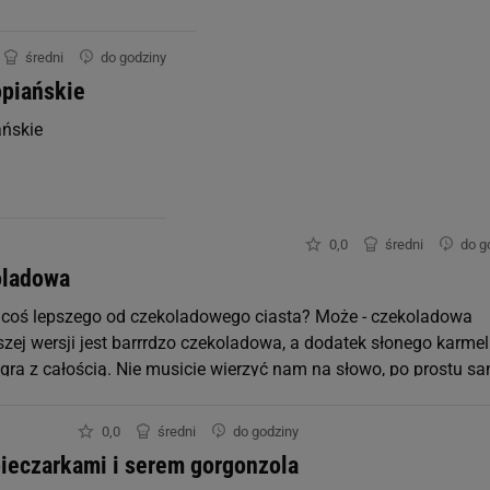
0.0 mg
średni
do godziny
0.0 mg
opiańskie
0.0 mg
ańskie
0.0 μg
0.0 μg
0,0
średni
do g
oladowa
0.0 μg
coś lepszego od czekoladowego ciasta? Może - czekoladowa
0.0 mg
szej wersji jest barrrdzo czekoladowa, a dodatek słonego karme
łgra z całością. Nie musicie wierzyć nam na słowo, po prostu sa
0.0 μg
ie!
0,0
średni
do godziny
0.0 mg
pieczarkami i serem gorgonzola