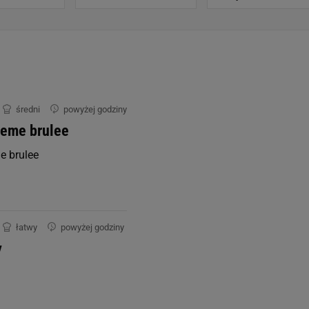
0.0 g
0.0 g
0.0 g
średni
powyżej godziny
reme brulee
e brulee
0.0 mg
0.0 mg
łatwy
powyżej godziny
y
0.0 mg
0.0 mg