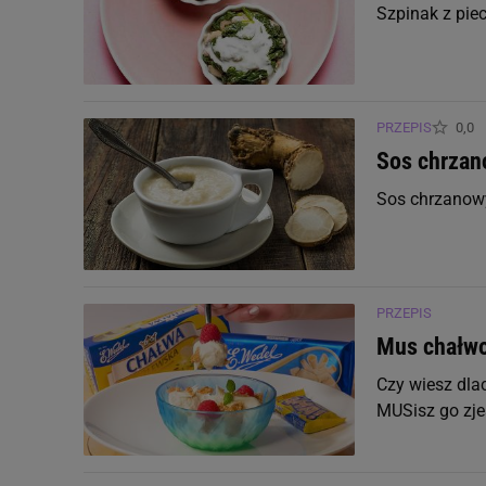
Witamina K
Szpinak z pie
Minerały
PRZEPIS
0,0
Cynk
Sos chrzan
Sos chrzanow
Fosfor
Jod
PRZEPIS
Magnez
Mus chałw
Miedź
Czy wiesz dlac
MUSisz go zje
Potas
Selen