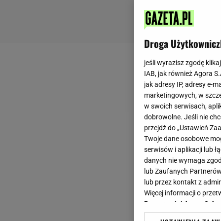
Droga Użytkownicz
jeśli wyrazisz zgodę klika
IAB, jak również Agora S
jak adresy IP, adresy e-m
marketingowych, w szcze
w swoich serwisach, aplik
dobrowolne. Jeśli nie ch
przejdź do „Ustawień Z
Twoje dane osobowe mogą
serwisów i aplikacji lub
danych nie wymaga zgody 
lub Zaufanych Partnerów
lub przez kontakt z admi
Więcej informacji o prz
Prywatności Agora S.A.