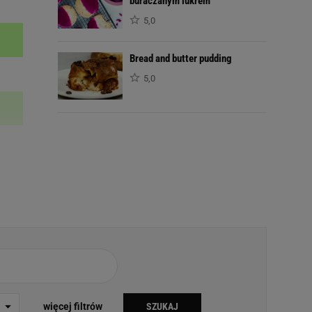
buraczanym lukrem
5,0
Bread and butter pudding
5,0
więcej filtrów
SZUKAJ