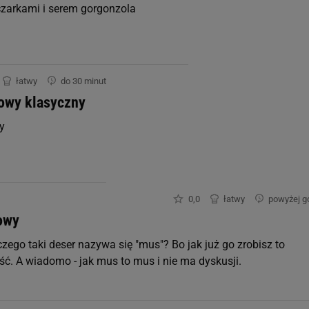
0.0 μg
czarkami i serem gorgonzola
łatwy
do 30 minut
0.0 mg
owy klasyczny
y
0.0 mg
0.0 μg
0,0
łatwy
powyżej g
0.0 mg
owy
0.0 mg
zego taki deser nazywa się "mus"? Bo jak już go zrobisz to
ść. A wiadomo - jak mus to mus i nie ma dyskusji.
0.0 mg
0.0 μg