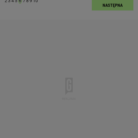
2
3
4
5
6
7
8
9
10
NASTĘPNA