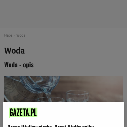
Haps
Woda
Woda
Woda - opis
Droga Użytkowniczko, Drogi Użytkowniku,