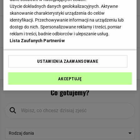
5,0
Użycie dokładnych danych geolokalizacyjnych. Aktywne
Witaminy
skanowanie charakterystyki urządzenia do celów
identyfikacji. Przechowywanie informacji na urządzeniu lub
Ciasteczka makowe z buraczanym lukrem
dostęp do nich. Spersonalizowane reklamy i treści, pomiar
Witamina A
0.0 mg
5,0
reklam i treści, badnie odbiorców i ulepszanie usług.
Lista Zaufanych Partnerów
Witamina B1 (Tiamina)
0.0 mg
Bread and butter pudding
Witamina B2 (Ryboflawina)
0.0 mg
USTAWIENIA ZAAWANSOWANE
5,0
Witamina B3/PP (Niacyna)
0.0 mg
AKCEPTUJĘ
Witamina B4 (Cholina)
0.0 mg
Co gotujemy?
Witamina B5 (Kwas pantotenowy)
0.0 mg
Witamina B6 (Pirydoksyna)
0.0 mg
Witamina B7 (Biotyna)
0.0 μg
Rodzaj dania