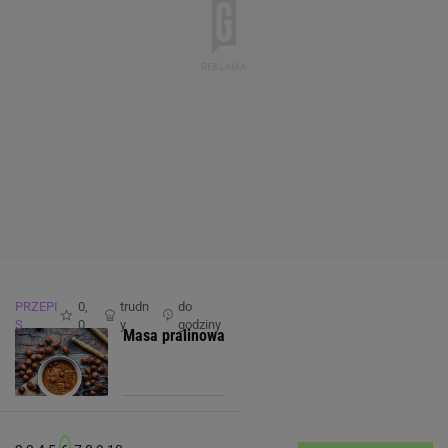
PRZEPI
0,
trudn
do
S
0
y
godziny
Masa pralinowa