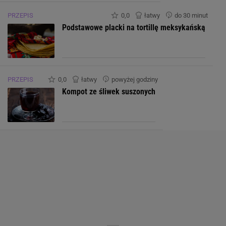
PRZEPIS
0,0
łatwy
do 30 minut
Podstawowe placki na tortillę meksykańską
PRZEPIS
0,0
łatwy
powyżej godziny
Kompot ze śliwek suszonych