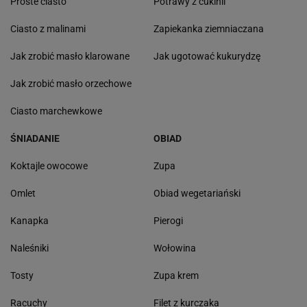
Proste ciasto
Potrawy z cukinii
Ciasto z malinami
Zapiekanka ziemniaczana
Jak zrobić masło klarowane
Jak ugotować kukurydzę
Jak zrobić masło orzechowe
Ciasto marchewkowe
ŚNIADANIE
OBIAD
Koktajle owocowe
Zupa
Omlet
Obiad wegetariański
Kanapka
Pierogi
Naleśniki
Wołowina
Tosty
Zupa krem
Racuchy
Filet z kurczaka