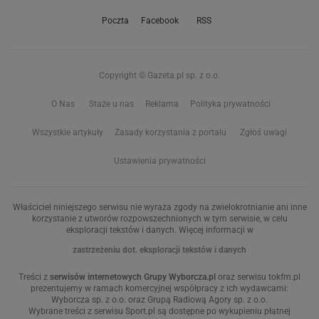
Poczta
Facebook
RSS
Copyright © Gazeta.pl sp. z o.o.
O Nas
Staże u nas
Reklama
Polityka prywatności
Wszystkie artykuły
Zasady korzystania z portalu
Zgłoś uwagi
Ustawienia prywatności
Właściciel niniejszego serwisu nie wyraża zgody na zwielokrotnianie ani inne
korzystanie z utworów rozpowszechnionych w tym serwisie, w celu
eksploracji tekstów i danych. Więcej informacji w
zastrzeżeniu dot. eksploracji tekstów i danych
Treści z
serwisów internetowych Grupy Wyborcza.pl
oraz serwisu tokfm.pl
prezentujemy w ramach komercyjnej współpracy z ich wydawcami:
Wyborcza sp. z o.o. oraz Grupą Radiową Agory sp. z o.o.
Wybrane treści z serwisu Sport.pl są dostępne po wykupieniu płatnej