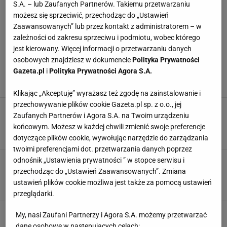
Nasycone
0.0 g
S.A. – lub Zaufanych Partnerów. Takiemu przetwarzaniu
możesz się sprzeciwić, przechodząc do „Ustawień
Węglowodany
0.0 g
Zaawansowanych” lub przez kontakt z administratorem – w
zależności od zakresu sprzeciwu i podmiotu, wobec którego
rozwiń
jest kierowany. Więcej informacji o przetwarzaniu danych
Cukry
0.0 g
osobowych znajdziesz w dokumencie
Polityka Prywatności
Gazeta.pl
i
Polityka Prywatności Agora S.A.
Białko
0.0 g
NAJWYŻEJ OCENIANE
Klikając „Akceptuję” wyrażasz też zgodę na zainstalowanie i
Sól
0.0 g
przechowywanie plików cookie Gazeta.pl sp. z o.o., jej
Pierogi z kapustą i grzybami tradycyjne
Zaufanych Partnerów i Agora S.A. na Twoim urządzeniu
5,0
końcowym. Możesz w każdej chwili zmienić swoje preferencje
Więcej informacji o produkcie:
dotyczące plików cookie, wywołując narzędzie do zarządzania
twoimi preferencjami dot. przetwarzania danych poprzez
odnośnik „Ustawienia prywatności ” w stopce serwisu i
Błonnik
0.0 g
Krupnik korzenny
przechodząc do „Ustawień Zaawansowanych”. Zmiana
5,0
ustawień plików cookie możliwa jest także za pomocą ustawień
Cholesterol
0.0 g
przeglądarki.
Kofeina
0.0 g
Ciasteczka imbirowe
My, nasi Zaufani Partnerzy i Agora S.A. możemy przetwarzać
dane osobowe w następujących celach: