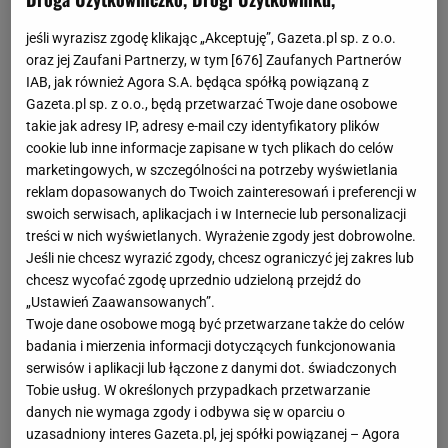
jeśli wyrazisz zgodę klikając „Akceptuję”, Gazeta.pl sp. z o.o.
oraz jej Zaufani Partnerzy, w tym [
676
] Zaufanych Partnerów
IAB, jak również Agora S.A. będąca spółką powiązaną z
Gazeta.pl sp. z o.o., będą przetwarzać Twoje dane osobowe
takie jak adresy IP, adresy e-mail czy identyfikatory plików
Woda jest nieodzownym składnikiem w każdej kuchni.
cookie lub inne informacje zapisane w tych plikach do celów
Przyda się nie tylko do przyrządzania napojów czy też zup,
marketingowych, w szczególności na potrzeby wyświetlania
ale także rozrzedzania sosów. Dolewa się ją również
reklam dopasowanych do Twoich zainteresowań i preferencji w
swoich serwisach, aplikacjach i w Internecie lub personalizacji
niekiedy do zbyt twardego ciasta kruchego.
treści w nich wyświetlanych. Wyrażenie zgody jest dobrowolne.
Jeśli nie chcesz wyrazić zgody, chcesz ograniczyć jej zakres lub
chcesz wycofać zgodę uprzednio udzieloną przejdź do
Woda - wartości odżywcze
(100g)
„Ustawień Zaawansowanych”.
Twoje dane osobowe mogą być przetwarzane także do celów
badania i mierzenia informacji dotyczących funkcjonowania
Wartość energetyczna
0.0 kcal
serwisów i aplikacji lub łączone z danymi dot. świadczonych
Tobie usług. W określonych przypadkach przetwarzanie
Tłuszcze
0.0 g
danych nie wymaga zgody i odbywa się w oparciu o
uzasadniony interes Gazeta.pl, jej spółki powiązanej – Agora