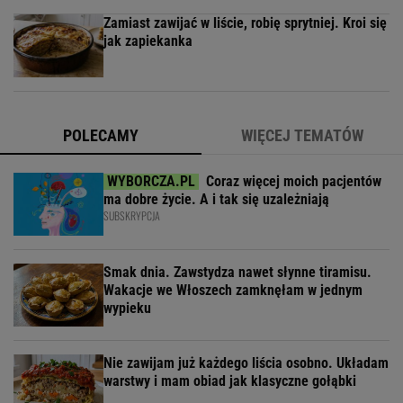
Zamiast zawijać w liście, robię sprytniej. Kroi się
jak zapiekanka
POLECAMY
WIĘCEJ TEMATÓW
Coraz więcej moich pacjentów
ma dobre życie. A i tak się uzależniają
SUBSKRYPCJA
Smak dnia. Zawstydza nawet słynne tiramisu.
Wakacje we Włoszech zamknęłam w jednym
wypieku
Nie zawijam już każdego liścia osobno. Układam
warstwy i mam obiad jak klasyczne gołąbki