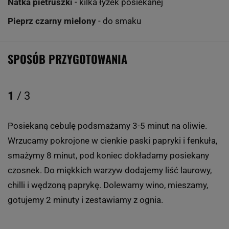
Natka pietruszki
- kilka łyżek posiekanej
Pieprz czarny mielony
- do smaku
SPOSÓB PRZYGOTOWANIA
1
/ 3
Posiekaną cebulę podsmażamy 3-5 minut na oliwie.
Wrzucamy pokrojone w cienkie paski papryki i fenkuła,
smażymy 8 minut, pod koniec dokładamy posiekany
czosnek. Do miękkich warzyw dodajemy liść laurowy,
chilli i wędzoną paprykę. Dolewamy wino, mieszamy,
gotujemy 2 minuty i zestawiamy z ognia.