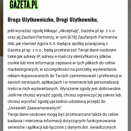
Droga Użytkowniczko, Drogi Użytkowniku,
jeśli wyrazisz zgodę klikając „Akceptuję”, Gazeta.pl sp. z o.o.
oraz jej Zaufani Partnerzy, w tym [
676
] Zaufanych Partnerów
IAB, jak również Agora S.A. będąca spółką powiązaną z
Gazeta.pl sp. z o.o., będą przetwarzać Twoje dane osobowe
takie jak adresy IP, adresy e-mail czy identyfikatory plików
cookie lub inne informacje zapisane w tych plikach do celów
Przegląd
Składniki
Kroki
marketingowych, w szczególności na potrzeby wyświetlania
reklam dopasowanych do Twoich zainteresowań i preferencji w
Paella z jesiennymi warzywami
swoich serwisach, aplikacjach i w Internecie lub personalizacji
treści w nich wyświetlanych. Wyrażenie zgody jest dobrowolne.
Jeśli nie chcesz wyrazić zgody, chcesz ograniczyć jej zakres lub
chcesz wycofać zgodę uprzednio udzieloną przejdź do
Czas przygotowania
do godziny
„Ustawień Zaawansowanych”.
Twoje dane osobowe mogą być przetwarzane także do celów
badania i mierzenia informacji dotyczących funkcjonowania
serwisów i aplikacji lub łączone z danymi dot. świadczonych
Poziom trudności
łatwy