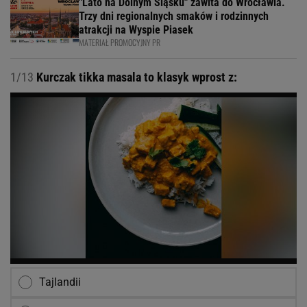
"Lato na Dolnym Śląsku" zawita do Wrocławia.
Trzy dni regionalnych smaków i rodzinnych
atrakcji na Wyspie Piasek
MATERIAŁ PROMOCYJNY PR
1/13
Kurczak tikka masala to klasyk wprost z:
Tajlandii