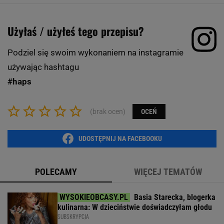
Użyłaś / użyłeś tego przepisu?
Podziel się swoim wykonaniem na instagramie
używając hashtagu
#haps
(brak ocen)
OCEŃ
UDOSTĘPNIJ NA FACEBOOKU
POLECAMY
WIĘCEJ TEMATÓW
Basia Starecka, blogerka
kulinarna: W dzieciństwie doświadczyłam głodu
SUBSKRYPCJA