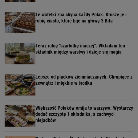
Te wafelki zna chyba każdy Polak. Kruszę je i
robię ciasto, które bije na głowę 3 Bita
Teraz robię "szarlotkę inaczej". Wkładam ten
składnik między warstwy i dzieje się magia
Lepsze od placków ziemniaczanych. Chrupiące z
zewnątrz i miękkie w środku
Większość Polaków omija to warzywo. Wystarczy
dodać szczyptę 1 składnika, a zachwyci
niejadków