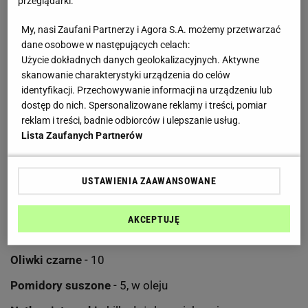
przeglądarki.
Czosnek
- 1 ząbek
Liść laurowy
- 1
My, nasi Zaufani Partnerzy i Agora S.A. możemy przetwarzać
dane osobowe w następujących celach:
Chili
- 1/4 łyżeczki
Użycie dokładnych danych geolokalizacyjnych. Aktywne
skanowanie charakterystyki urządzenia do celów
Papryka wędzona
- 1/4 łyżeczki
identyfikacji. Przechowywanie informacji na urządzeniu lub
dostęp do nich. Spersonalizowane reklamy i treści, pomiar
Wino białe
- 50 ml
reklam i treści, badnie odbiorców i ulepszanie usług.
Bulion warzywny
- 550-600 ml
Lista Zaufanych Partnerów
Szafran
- szczypta nitek
USTAWIENIA ZAAWANSOWANE
Ryż arborio
- 150 g
Sól
- do smaku
AKCEPTUJĘ
Pomidorki koktajlowe
- 10
Oliwki czarne
- 10
Pomidory suszone
- 5, w oleju