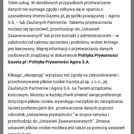
Tobie usług. W określonych przypadkach przetwarzanie
danych nie wymaga zgody i odbywa się w oparciu o
uzasadniony interes Gazeta.pl, jej spółki powiązanej – Agora
S.A. – lub Zaufanych Partnerów. Takiemu przetwarzaniu
Można zamrażać?
Nie
możesz się sprzeciwić, przechodząc do „Ustawień
Zaawansowanych” lub przez kontakt z administratorem – w
zależności od zakresu sprzeciwu i podmiotu, wobec którego
jest kierowany. Więcej informacji o przetwarzaniu danych
osobowych znajdziesz w dokumencie
Polityka Prywatności
SKŁADNIKI
(6 porcji)
Gazeta.pl
i
Polityka Prywatności Agora S.A.
Klikając „Akceptuję” wyrażasz też zgodę na zainstalowanie i
Cebula
- 1/2
przechowywanie plików cookie Gazeta.pl sp. z o.o., jej
Zaufanych Partnerów i Agora S.A. na Twoim urządzeniu
Oliwa
- 2 łyżki
końcowym. Możesz w każdej chwili zmienić swoje preferencje
dotyczące plików cookie, wywołując narzędzie do zarządzania
Papryka czerwona
- 1
twoimi preferencjami dot. przetwarzania danych poprzez
Papryka żółta
- 1
odnośnik „Ustawienia prywatności ” w stopce serwisu i
przechodząc do „Ustawień Zaawansowanych”. Zmiana
Koper włoski (fenkuł)
- 1/2
ustawień plików cookie możliwa jest także za pomocą ustawień