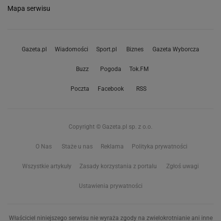
Mapa serwisu
Gazeta.pl
Wiadomości
Sport.pl
Biznes
Gazeta Wyborcza
Buzz
Pogoda
Tok.FM
Poczta
Facebook
RSS
Copyright © Gazeta.pl sp. z o.o.
O Nas
Staże u nas
Reklama
Polityka prywatności
Wszystkie artykuły
Zasady korzystania z portalu
Zgłoś uwagi
Ustawienia prywatności
Właściciel niniejszego serwisu nie wyraża zgody na zwielokrotnianie ani inne