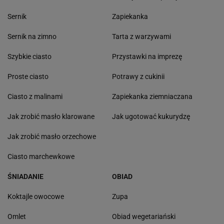
Sernik
Zapiekanka
Sernik na zimno
Tarta z warzywami
Szybkie ciasto
Przystawki na imprezę
Proste ciasto
Potrawy z cukinii
Ciasto z malinami
Zapiekanka ziemniaczana
Jak zrobić masło klarowane
Jak ugotować kukurydzę
Jak zrobić masło orzechowe
Ciasto marchewkowe
ŚNIADANIE
OBIAD
Koktajle owocowe
Zupa
Omlet
Obiad wegetariański