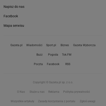
Napisz do nas
Facebook
Mapa serwisu
Gazeta.pl
Wiadomości
Sport.pl
Biznes
Gazeta Wyborcza
Buzz
Pogoda
Tok.FM
Poczta
Facebook
RSS
Copyright © Gazeta.pl sp. z o.o.
O Nas
Staże u nas
Reklama
Polityka prywatności
Wszystkie artykuły
Zasady korzystania z portalu
Zgłoś uwagi