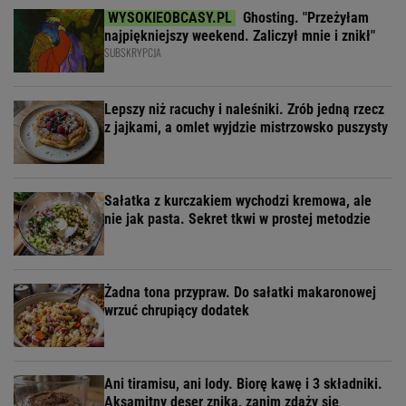
Ghosting. "Przeżyłam
najpiękniejszy weekend. Zaliczył mnie i znikł"
SUBSKRYPCJA
Lepszy niż racuchy i naleśniki. Zrób jedną rzecz
z jajkami, a omlet wyjdzie mistrzowsko puszysty
Sałatka z kurczakiem wychodzi kremowa, ale
nie jak pasta. Sekret tkwi w prostej metodzie
Żadna tona przypraw. Do sałatki makaronowej
wrzuć chrupiący dodatek
Ani tiramisu, ani lody. Biorę kawę i 3 składniki.
Aksamitny deser znika, zanim zdąży się