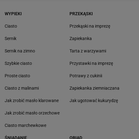
WYPIEKI
PRZEKĄSKI
Ciasto
Przekąski na imprezę
Sernik
Zapiekanka
Sernik na zimno
Tarta z warzywami
Szybkie ciasto
Przystawki na imprezę
Proste ciasto
Potrawy z cukinii
Ciasto z malinami
Zapiekanka ziemniaczana
Jak zrobić masło klarowane
Jak ugotować kukurydzę
Jak zrobić masło orzechowe
Ciasto marchewkowe
ŚNIADANIE
OBIAD