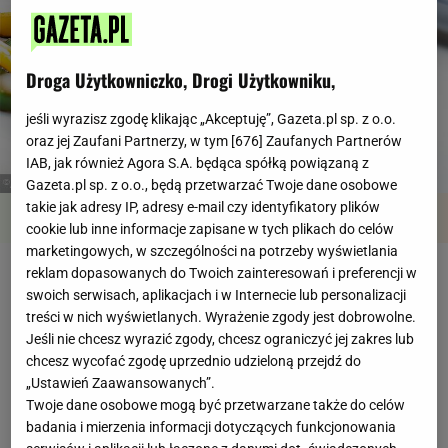
Droga Użytkowniczko, Drogi Użytkowniku,
jeśli wyrazisz zgodę klikając „Akceptuję”, Gazeta.pl sp. z o.o.
oraz jej Zaufani Partnerzy, w tym [
676
] Zaufanych Partnerów
IAB, jak również Agora S.A. będąca spółką powiązaną z
Gazeta.pl sp. z o.o., będą przetwarzać Twoje dane osobowe
takie jak adresy IP, adresy e-mail czy identyfikatory plików
Przegląd
Składniki
Kroki
cookie lub inne informacje zapisane w tych plikach do celów
marketingowych, w szczególności na potrzeby wyświetlania
reklam dopasowanych do Twoich zainteresowań i preferencji w
Stek w kruszonym pieprzu
swoich serwisach, aplikacjach i w Internecie lub personalizacji
treści w nich wyświetlanych. Wyrażenie zgody jest dobrowolne.
Jeśli nie chcesz wyrazić zgody, chcesz ograniczyć jej zakres lub
Czas przygotowania
do godziny
chcesz wycofać zgodę uprzednio udzieloną przejdź do
„Ustawień Zaawansowanych”.
Twoje dane osobowe mogą być przetwarzane także do celów
badania i mierzenia informacji dotyczących funkcjonowania
Poziom trudności
średni