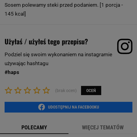
Sosem polewamy steki przed podaniem. [1 porcja -
145 kcal]
Użyłaś / użyłeś tego przepisu?
Podziel się swoim wykonaniem na instagramie
używając hashtagu
#haps
(brak ocen)
OCEŃ
UDOSTĘPNIJ NA FACEBOOKU
POLECAMY
WIĘCEJ TEMATÓW