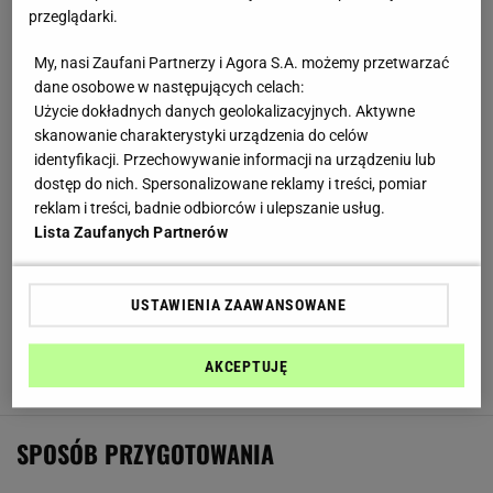
Cebula
- 1/4 posiekanej
przeglądarki.
Papryka zielona
- 2/3 szklanki pasków
My, nasi Zaufani Partnerzy i Agora S.A. możemy przetwarzać
Papryka pomarańczowa
- 2/3 szklanki pasków
dane osobowe w następujących celach:
Użycie dokładnych danych geolokalizacyjnych. Aktywne
Papryka czerwona
- 2/3 szklanki pasków
skanowanie charakterystyki urządzenia do celów
identyfikacji. Przechowywanie informacji na urządzeniu lub
Papryka żółta
- 2/3 szklanki pasków
dostęp do nich. Spersonalizowane reklamy i treści, pomiar
Bulion wołowy
- 1/2 łyżeczki granulowanego
reklam i treści, badnie odbiorców i ulepszanie usług.
Lista Zaufanych Partnerów
Papryka mielona słodka
- 1/2 łyżeczki
Woda
- 1/3 szklanki
USTAWIENIA ZAAWANSOWANE
Mleko skondensowane niesłodzone
- 1/3 szklanki
AKCEPTUJĘ
Tłuszcz
- do smarowania patelni
SPOSÓB PRZYGOTOWANIA