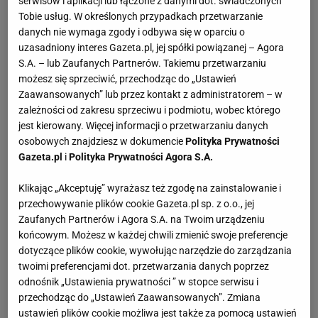
serwisów i aplikacji lub łączone z danymi dot. świadczonych
Tobie usług. W określonych przypadkach przetwarzanie
danych nie wymaga zgody i odbywa się w oparciu o
uzasadniony interes Gazeta.pl, jej spółki powiązanej – Agora
Można zamrażać?
Nie
S.A. – lub Zaufanych Partnerów. Takiemu przetwarzaniu
możesz się sprzeciwić, przechodząc do „Ustawień
Zaawansowanych” lub przez kontakt z administratorem – w
Obiad
Dania mięsne
Obiad niedzielny
Dania z grilla
zależności od zakresu sprzeciwu i podmiotu, wobec którego
jest kierowany. Więcej informacji o przetwarzaniu danych
osobowych znajdziesz w dokumencie
Polityka Prywatności
Gazeta.pl
i
Polityka Prywatności Agora S.A.
SKŁADNIKI
(4 porcje)
Klikając „Akceptuję” wyrażasz też zgodę na zainstalowanie i
przechowywanie plików cookie Gazeta.pl sp. z o.o., jej
Polędwica wołowa
- 4 steki po 11 dag, oczyszczone z
Zaufanych Partnerów i Agora S.A. na Twoim urządzeniu
końcowym. Możesz w każdej chwili zmienić swoje preferencje
widocznego tłuszczu
dotyczące plików cookie, wywołując narzędzie do zarządzania
twoimi preferencjami dot. przetwarzania danych poprzez
Czosnek
- 2 zmiażdżone ząbki
odnośnik „Ustawienia prywatności ” w stopce serwisu i
Pieprz czarny w ziarnach
- 1.5 łyżeczki pokruszonego
przechodząc do „Ustawień Zaawansowanych”. Zmiana
ustawień plików cookie możliwa jest także za pomocą ustawień