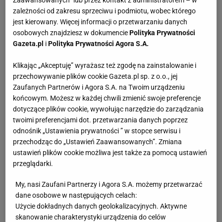
Zaawansowanych” lub przez kontakt z administratorem – w
zależności od zakresu sprzeciwu i podmiotu, wobec którego
jest kierowany. Więcej informacji o przetwarzaniu danych
osobowych znajdziesz w dokumencie
Polityka Prywatności
Można zamrażać?
Nie
Gazeta.pl
i
Polityka Prywatności Agora S.A.
Klikając „Akceptuję” wyrażasz też zgodę na zainstalowanie i
przechowywanie plików cookie Gazeta.pl sp. z o.o., jej
Zaufanych Partnerów i Agora S.A. na Twoim urządzeniu
końcowym. Możesz w każdej chwili zmienić swoje preferencje
SKŁADNIKI
(4 porcje)
dotyczące plików cookie, wywołując narzędzie do zarządzania
twoimi preferencjami dot. przetwarzania danych poprzez
odnośnik „Ustawienia prywatności ” w stopce serwisu i
Szparagi zielone
- pęczek
przechodząc do „Ustawień Zaawansowanych”. Zmiana
Olej rzepakowy
- do smaku
ustawień plików cookie możliwa jest także za pomocą ustawień
przeglądarki.
Papryka czerwona
- pół łyżki papryki gochugaru
My, nasi Zaufani Partnerzy i Agora S.A. możemy przetwarzać
Sos sojowy
- 2 łyżki
dane osobowe w następujących celach:
Użycie dokładnych danych geolokalizacyjnych. Aktywne
Olej sezamowy
- 2 łyżki
skanowanie charakterystyki urządzenia do celów