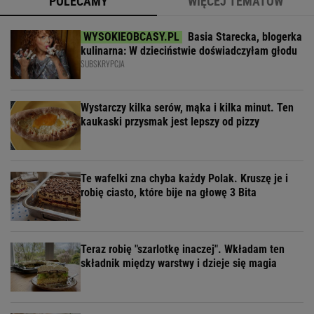
POLECAMY
WIĘCEJ TEMATÓW
Basia Starecka, blogerka
kulinarna: W dzieciństwie doświadczyłam głodu
SUBSKRYPCJA
Wystarczy kilka serów, mąka i kilka minut. Ten
kaukaski przysmak jest lepszy od pizzy
Te wafelki zna chyba każdy Polak. Kruszę je i
robię ciasto, które bije na głowę 3 Bita
Teraz robię "szarlotkę inaczej". Wkładam ten
składnik między warstwy i dzieje się magia