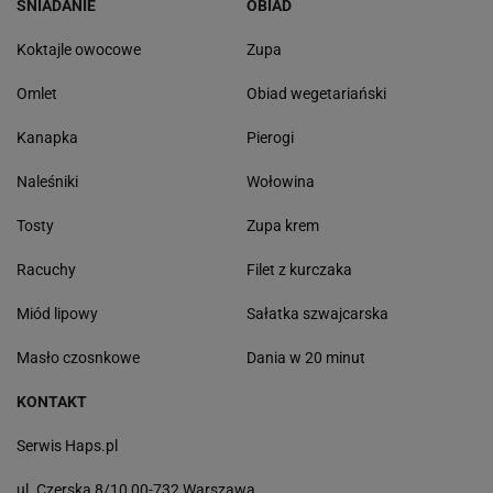
ŚNIADANIE
OBIAD
Koktajle owocowe
Zupa
Omlet
Obiad wegetariański
Kanapka
Pierogi
Naleśniki
Wołowina
Tosty
Zupa krem
Racuchy
Filet z kurczaka
Miód lipowy
Sałatka szwajcarska
Masło czosnkowe
Dania w 20 minut
KONTAKT
Serwis Haps.pl
ul. Czerska 8/10 00-732 Warszawa