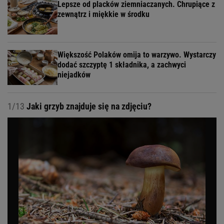
Lepsze od placków ziemniaczanych. Chrupiące z
zewnątrz i miękkie w środku
Większość Polaków omija to warzywo. Wystarczy
dodać szczyptę 1 składnika, a zachwyci
niejadków
1/13
Jaki grzyb znajduje się na zdjęciu?