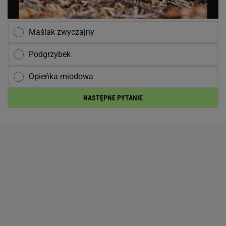
Maślak zwyczajny
Podgrzybek
Opieńka miodowa
NASTĘPNE PYTANIE