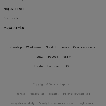
Napisz do nas
Facebook
Mapa serwisu
Gazeta.pl
Wiadomości
Sport.pl
Biznes
Gazeta Wyborcza
Buzz
Pogoda
Tok.FM
Poczta
Facebook
RSS
Copyright © Gazeta.pl sp. z o.o.
O Nas
Staże u nas
Reklama
Polityka prywatności
Wszystkie artykuły
Zasady korzystania z portalu
Zgłoś uwagi