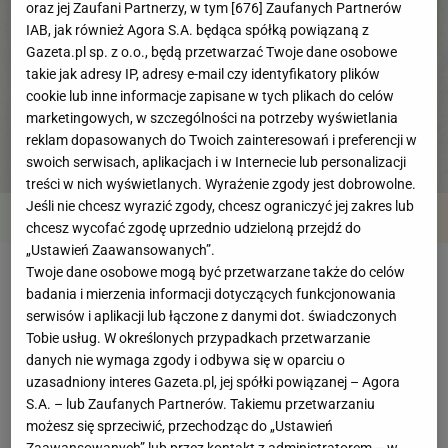
oraz jej Zaufani Partnerzy, w tym [
676
] Zaufanych Partnerów
IAB, jak również Agora S.A. będąca spółką powiązaną z
Gazeta.pl sp. z o.o., będą przetwarzać Twoje dane osobowe
takie jak adresy IP, adresy e-mail czy identyfikatory plików
cookie lub inne informacje zapisane w tych plikach do celów
marketingowych, w szczególności na potrzeby wyświetlania
reklam dopasowanych do Twoich zainteresowań i preferencji w
swoich serwisach, aplikacjach i w Internecie lub personalizacji
treści w nich wyświetlanych. Wyrażenie zgody jest dobrowolne.
Jeśli nie chcesz wyrazić zgody, chcesz ograniczyć jej zakres lub
Przegląd
Składniki
Kroki
chcesz wycofać zgodę uprzednio udzieloną przejdź do
„Ustawień Zaawansowanych”.
Twoje dane osobowe mogą być przetwarzane także do celów
Szparagi po koreańsku
badania i mierzenia informacji dotyczących funkcjonowania
serwisów i aplikacji lub łączone z danymi dot. świadczonych
Tobie usług. W określonych przypadkach przetwarzanie
Czas przygotowania
do 30 minut
danych nie wymaga zgody i odbywa się w oparciu o
uzasadniony interes Gazeta.pl, jej spółki powiązanej – Agora
S.A. – lub Zaufanych Partnerów. Takiemu przetwarzaniu
możesz się sprzeciwić, przechodząc do „Ustawień
Poziom trudności
łatwy