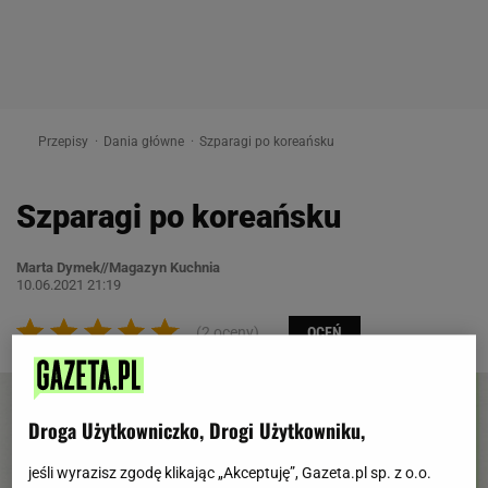
Przepisy
Dania główne
Szparagi po koreańsku
Szparagi po koreańsku
Marta Dymek//Magazyn Kuchnia
10.06.2021 21:19
(2 oceny)
OCEŃ
Droga Użytkowniczko, Drogi Użytkowniku,
jeśli wyrazisz zgodę klikając „Akceptuję”, Gazeta.pl sp. z o.o.