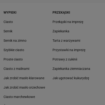
WYPIEKI
PRZEKĄSKI
Ciasto
Przekąski na imprezę
Sernik
Zapiekanka
Sernik na zimno
Tarta z warzywami
Szybkie ciasto
Przystawki na imprezę
Proste ciasto
Potrawy z cukinii
Ciasto z malinami
Zapiekanka ziemniaczana
Jak zrobić masło klarowane
Jak ugotować kukurydzę
Jak zrobić masło orzechowe
Ciasto marchewkowe