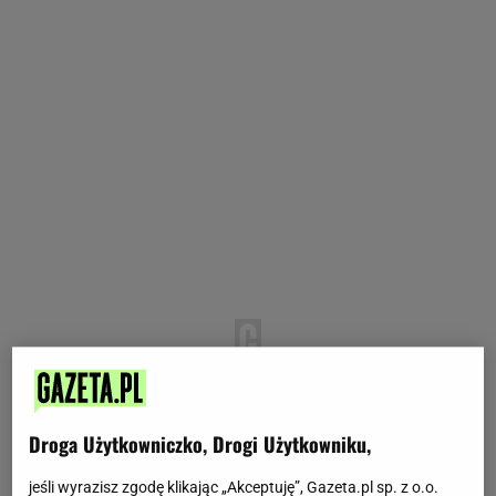
Droga Użytkowniczko, Drogi Użytkowniku,
jeśli wyrazisz zgodę klikając „Akceptuję”, Gazeta.pl sp. z o.o.