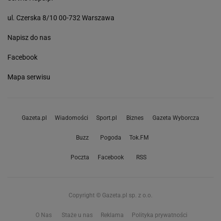
ul. Czerska 8/10 00-732 Warszawa
Napisz do nas
Facebook
Mapa serwisu
Gazeta.pl
Wiadomości
Sport.pl
Biznes
Gazeta Wyborcza
Buzz
Pogoda
Tok.FM
Poczta
Facebook
RSS
Copyright © Gazeta.pl sp. z o.o.
O Nas
Staże u nas
Reklama
Polityka prywatności