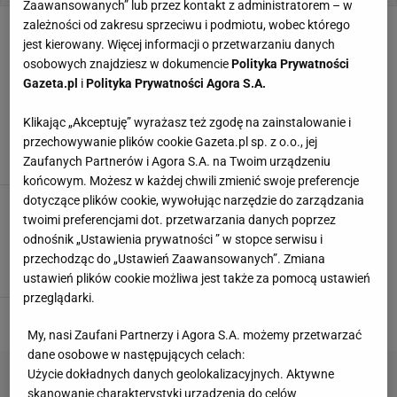
Zaawansowanych” lub przez kontakt z administratorem – w
zależności od zakresu sprzeciwu i podmiotu, wobec którego
Barszcze Czerwone
jest kierowany. Więcej informacji o przetwarzaniu danych
osobowych znajdziesz w dokumencie
Polityka Prywatności
Gazeta.pl
i
Polityka Prywatności Agora S.A.
PRZEPIS
0,0
średni
powyżej godziny
Barszcz wigilijny z grzybami
Klikając „Akceptuję” wyrażasz też zgodę na zainstalowanie i
przechowywanie plików cookie Gazeta.pl sp. z o.o., jej
Zaufanych Partnerów i Agora S.A. na Twoim urządzeniu
końcowym. Możesz w każdej chwili zmienić swoje preferencje
dotyczące plików cookie, wywołując narzędzie do zarządzania
PRZEP
5,
śred
powyżej
twoimi preferencjami dot. przetwarzania danych poprzez
IS
0
ni
godziny
Barszcz czerwony
odnośnik „Ustawienia prywatności ” w stopce serwisu i
przechodząc do „Ustawień Zaawansowanych”. Zmiana
ustawień plików cookie możliwa jest także za pomocą ustawień
przeglądarki.
My, nasi Zaufani Partnerzy i Agora S.A. możemy przetwarzać
dane osobowe w następujących celach:
Użycie dokładnych danych geolokalizacyjnych. Aktywne
skanowanie charakterystyki urządzenia do celów