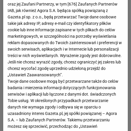
oraz jej Zaufani Partnerzy, w tym [
676
] Zaufanych Partnerów
IAB, jak również Agora S.A. będąca spółką powiązaną z
Gazeta.pl sp. z o.o., będą przetwarzać Twoje dane osobowe
takie jak adresy IP, adresy e-mail czy identyfikatory plików
cookie lub inne informacje zapisane w tych plikach do celów
marketingowych, w szczególności na potrzeby wyświetlania
Co gotujemy?
reklam dopasowanych do Twoich zainteresowań i preferencji w
swoich serwisach, aplikacjach i w Internecie lub personalizacji
treści w nich wyświetlanych. Wyrażenie zgody jest dobrowolne.
Jeśli nie chcesz wyrazić zgody, chcesz ograniczyć jej zakres lub
chcesz wycofać zgodę uprzednio udzieloną przejdź do
„Ustawień Zaawansowanych”.
Rodzaj dania
Twoje dane osobowe mogą być przetwarzane także do celów
badania i mierzenia informacji dotyczących funkcjonowania
Kuchnia
serwisów i aplikacji lub łączone z danymi dot. świadczonych
Tobie usług. W określonych przypadkach przetwarzanie
Dieta
danych nie wymaga zgody i odbywa się w oparciu o
uzasadniony interes Gazeta.pl, jej spółki powiązanej – Agora
S.A. – lub Zaufanych Partnerów. Takiemu przetwarzaniu
więcej filtrów
SZUKAJ
możesz się sprzeciwić, przechodząc do „Ustawień