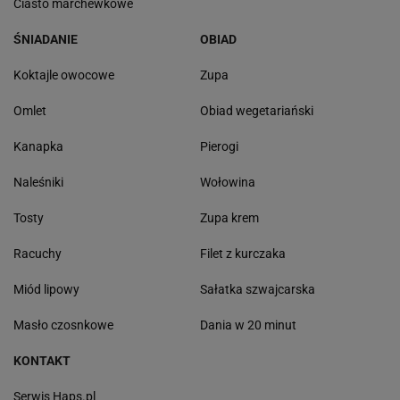
Ciasto marchewkowe
ŚNIADANIE
OBIAD
Koktajle owocowe
Zupa
Omlet
Obiad wegetariański
Kanapka
Pierogi
Naleśniki
Wołowina
Tosty
Zupa krem
Racuchy
Filet z kurczaka
Miód lipowy
Sałatka szwajcarska
Masło czosnkowe
Dania w 20 minut
KONTAKT
Serwis Haps.pl