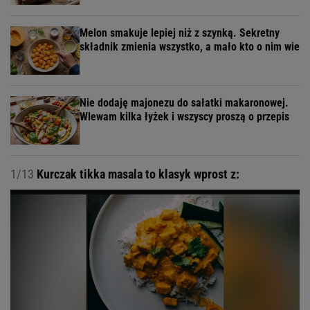
Melon smakuje lepiej niż z szynką. Sekretny
składnik zmienia wszystko, a mało kto o nim wie
Nie dodaję majonezu do sałatki makaronowej.
Wlewam kilka łyżek i wszyscy proszą o przepis
1/13
Kurczak tikka masala to klasyk wprost z: