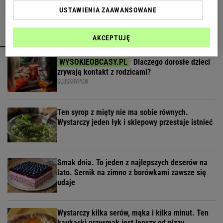
USTAWIENIA ZAAWANSOWANE
POLECAMY
WIĘCEJ TEMATÓW
AKCEPTUJĘ
Dlaczego dorosłe dzieci
zrywają kontakt z rodzicami?
SUBSKRYPCJA
Ten syrop z mięty nie ma sobie równych.
Wystarczy jeden łyk i sklepowy przestaje istnieć
Smak dnia. To jeden z najlepszych deserów na
lato. Sernik na zimno z borówkami zawsze się
udaje
Wystarczy kilka serów, mąka i kilka minut. Ten
kaukaski przysmak jest lepszy od pizzy