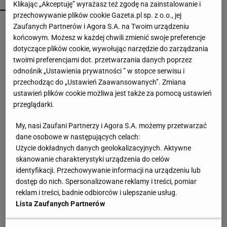
Klikając „Akceptuję” wyrażasz też zgodę na zainstalowanie i
przechowywanie plików cookie Gazeta.pl sp. z o.o., jej
Ciasto z popularnymi wafelkami. Krem,
Zaufanych Partnerów i Agora S.A. na Twoim urządzeniu
chrupiące kawałki i owocowy akcent
końcowym. Możesz w każdej chwili zmienić swoje preferencje
dotyczące plików cookie, wywołując narzędzie do zarządzania
twoimi preferencjami dot. przetwarzania danych poprzez
Nie pizza i nie zapiekanka. Gruziński hit
odnośnik „Ustawienia prywatności ” w stopce serwisu i
rozpieści podniebienie
przechodząc do „Ustawień Zaawansowanych”. Zmiana
ustawień plików cookie możliwa jest także za pomocą ustawień
przeglądarki.
Wróciła do prowadzenia samochodu po 12-
letniej przerwie. Mówi, co pomogło jej
My, nasi Zaufani Partnerzy i Agora S.A. możemy przetwarzać
przełamać strach
dane osobowe w następujących celach:
MATERIAŁ PROMOCYJNY
Użycie dokładnych danych geolokalizacyjnych. Aktywne
Chrupiące z zewnątrz, miękkie w środku. Włosi
skanowanie charakterystyki urządzenia do celów
mają na to prosty sposób
identyfikacji. Przechowywanie informacji na urządzeniu lub
dostęp do nich. Spersonalizowane reklamy i treści, pomiar
reklam i treści, badnie odbiorców i ulepszanie usług.
Nie robię już zapiekanki z cukinii. Ten patent
Lista Zaufanych Partnerów
jest o niebo lepszy