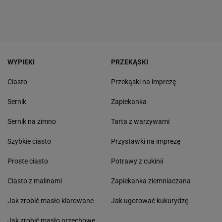
WYPIEKI
PRZEKĄSKI
Ciasto
Przekąski na imprezę
Sernik
Zapiekanka
Sernik na zimno
Tarta z warzywami
Szybkie ciasto
Przystawki na imprezę
Proste ciasto
Potrawy z cukinii
Ciasto z malinami
Zapiekanka ziemniaczana
Jak zrobić masło klarowane
Jak ugotować kukurydzę
Jak zrobić masło orzechowe