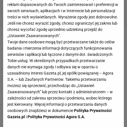
reklam dopasowanych do Twoich zainteresowań i preferencji w
swoich serwisach, aplikacjach i w Internecie lub personalizacji
treści w nich wyświetlanych. Wyrażenie zgody jest dobrowolne.
Jeśli nie chcesz wyrazić zgody, chcesz ograniczyć jej zakres lub
chcesz wycofać zgodę uprzednio udzieloną przejdź do
„Ustawień Zaawansowanych”.
AFRODYZJAK
Twoje dane osobowe mogą być przetwarzane także do celów
badania i mierzenia informacji dotyczących funkcjonowania
Wilgotne czekoladowe ciasto to prawdziwy
serwisów i aplikacji lub łączone z danymi dot. świadczonych
afrodyzjak! Po nim w walentynki stanie się
Tobie usług. W określonych przypadkach przetwarzanie
magia
danych nie wymaga zgody i odbywa się w oparciu o
AFRODYZJAK
CIASTO CZEKOLADOWE
CZEKOLADA
uzasadniony interes Gazeta.pl, jej spółki powiązanej – Agora
S.A. – lub Zaufanych Partnerów. Takiemu przetwarzaniu
Kuchenne afrodyzjaki. Być może nawet nie
możesz się sprzeciwić, przechodząc do „Ustawień
wiedzieliście, że macie je w swojej szafce
Zaawansowanych” lub przez kontakt z administratorem – w
ABC AFRODYZJAKÓW
AFRODYZJAK
AFRODYZJAKI
zależności od zakresu sprzeciwu i podmiotu, wobec którego
jest kierowany. Więcej informacji o przetwarzaniu danych
osobowych znajdziesz w dokumencie
Polityka Prywatności
Gazeta.pl
i
Polityka Prywatności Agora S.A.
POPULARNE
NAJNOWSZE