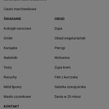
Ciasto marchewkowe
ŚNIADANIE
OBIAD
Koktajle owocowe
Zupa
Omlet
Obiad wegetariański
Kanapka
Pierogi
Naleśniki
Wołowina
Tosty
Zupa krem
Racuchy
Filet z kurczaka
Miód lipowy
Sałatka szwajcarska
Masło czosnkowe
Dania w 20 minut
KONTAKT