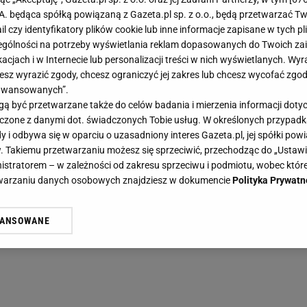
.A. będąca spółką powiązaną z Gazeta.pl sp. z o.o., będą przetwarzać T
ail czy identyfikatory plików cookie lub inne informacje zapisane w tych p
gólności na potrzeby wyświetlania reklam dopasowanych do Twoich zain
acjach i w Internecie lub personalizacji treści w nich wyświetlanych. Wyr
cesz wyrazić zgody, chcesz ograniczyć jej zakres lub chcesz wycofać zgo
aawansowanych”.
 być przetwarzane także do celów badania i mierzenia informacji dot
 łączone z danymi dot. świadczonych Tobie usług. W określonych przypad
i odbywa się w oparciu o uzasadniony interes Gazeta.pl, jej spółki powi
. Takiemu przetwarzaniu możesz się sprzeciwić, przechodząc do „Ust
nistratorem – w zależności od zakresu sprzeciwu i podmiotu, wobec które
etwarzaniu danych osobowych znajdziesz w dokumencie
Polityka Prywatn
WANSOWANE
żasz też zgodę na zainstalowanie i przechowywanie plików cookie Gazeta.p
gora S.A. na Twoim urządzeniu końcowym. Możesz w każdej chwili zmien
 wywołując narzędzie do zarządzania twoimi preferencjami dot. przetw
ywatności ” w stopce serwisu i przechodząc do „Ustawień Zaawansowan
st także za pomocą ustawień przeglądarki.