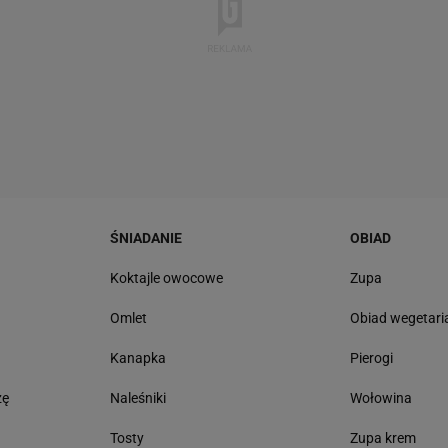
ŚNIADANIE
OBIAD
ę
Koktajle owocowe
Zupa
Omlet
Obiad wegetari
Kanapka
Pierogi
zę
Naleśniki
Wołowina
Tosty
Zupa krem