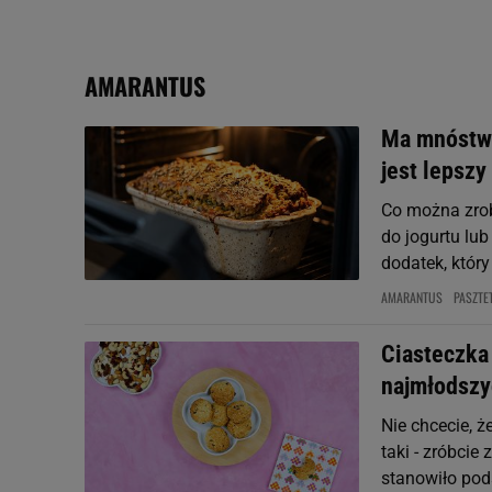
My, nasi Zaufani Partne
Użycie dokładnych danych
Przechowywanie informacji
AMARANTUS
badnie odbiorców i uleps
Ma mnóstwo 
jest lepszy
Co można zrob
do jogurtu lu
dodatek, który
AMARANTUS
PASZTE
Ciasteczka
najmłodszy
Nie chcecie, ż
taki - zróbcie
stanowiło pod