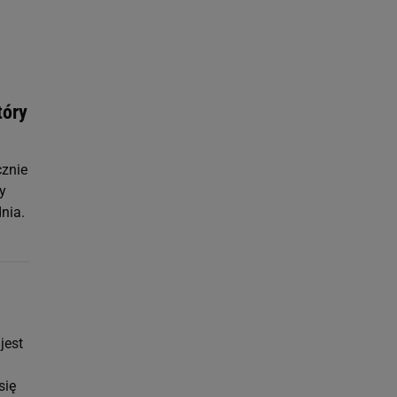
ach:
 celów identyfikacji.
omiar reklam i treści,
tóry
cznie
y
nia.
jest
się