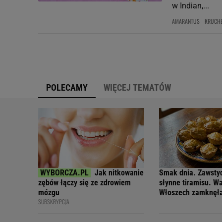
w Indian,...
AMARANTUS
KRUCHE
POLECAMY
WIĘCEJ TEMATÓW
Jak nitkowanie
Smak dnia. Zawsty
zębów łączy się ze zdrowiem
słynne tiramisu. W
mózgu
Włoszech zamknęł
SUBSKRYPCJA
wypieku