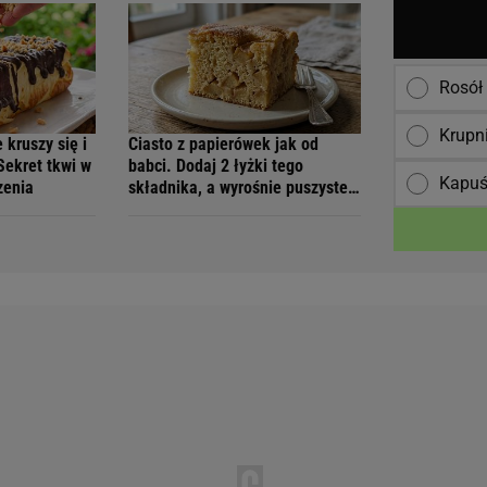
Rosół
Krupn
 kruszy się i
Ciasto z papierówek jak od
Sekret tkwi w
babci. Dodaj 2 łyżki tego
Kapuś
zenia
składnika, a wyrośnie puszyste
jak chmurka