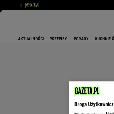
WIADOMOŚCI
NEXT
SPORT
PLOTEK
D
AKTUALNOŚCI
PRZEPISY
PORADY
KUCHNIE 
Droga Użytkownicz
jeśli wyrazisz zgodę klika