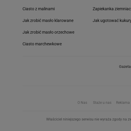
Ciasto z malinami
Zapiekanka ziemnia
Jak zrobić masło klarowane
Jak ugotować kukur
Jak zrobić masło orzechowe
Ciasto marchewkowe
Gazeta.
O Nas
Staże u nas
Reklama
Właściciel niniejszego serwisu nie wyraża zgody na zw