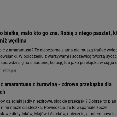
rzy i Agora S.A. możemy przetwarzać dane osobowe w następujących cel
 geolokalizacyjnych. Aktywne skanowanie charakterystyki urządzenia do
 na urządzeniu lub dostęp do nich. Spersonalizowane reklamy i treści, p
zanie usług.
Lista Zaufanych Partnerów
białka, mało kto go zna. Robię z niego pasztet, k
 niż wędlina
ić z amarantusa? Te niepozorne ziarna nie muszą trafiać wyłą
b owsianki. W połączeniu z warzywami i soczewicą tworzą sycąc
 sprawdzi się na śniadanie, kolację lub jako przekąska w ciągu d
T
PRZEKĄSKI
 z amarantusa z żurawiną - zdrowa przekąska dla
ch
eby dzieciaki jadły niezdrowe, słodkie przekąski? Dobrze, to plan 
 z nimi nasze ciasteczka. Powiedzcie, że to wspaniałe zboże
stawę diety Inków, Majów i Azteków, upieczcie, a potem bawcie 