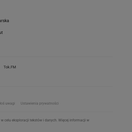
arska
ut
Tok.FM
łoś uwagi
Ustawienia prywatności
w celu eksploracji tekstów i danych. Więcej informacji w