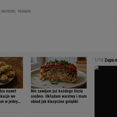
 CIASTECZKA
PRZEKĄSKI
1/10
Zupa n
dza nawet
Nie zawijam już każdego liścia
akacje we
osobno. Układam warstwy i mam
am w jednym
obiad jak klasyczne gołąbki