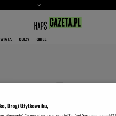
ZIECKO
MOTO
ŚWIATA
QUIZY
GRILL
ko, Drogi Użytkowniku,
jąc „Akceptuję”, Gazeta.pl sp. z o.o. oraz jej Zaufani Partnerzy, w tym [
67