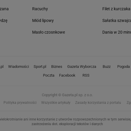
czana
Racuchy
Filet z kurczaka
ydzę
Miód lipowy
Sałatka szwajc
Masło czosnkowe
Dania w 20 min
pl
Wiadomości
Sport.pl
Biznes
Gazeta Wyborcza
Buzz
Pogoda
Poczta
Facebook
RSS
Copyright © Gazeta.pl sp. z o.o.
Polityka prywatności
Wszystkie artykuły
Zasady korzystania z portalu
Zg
ielokrotnianie ani inne korzystanie z utworów rozpowszechnionych w tym serwisie, 
zastrzeżeniu dot. eksploracji tekstów i danych