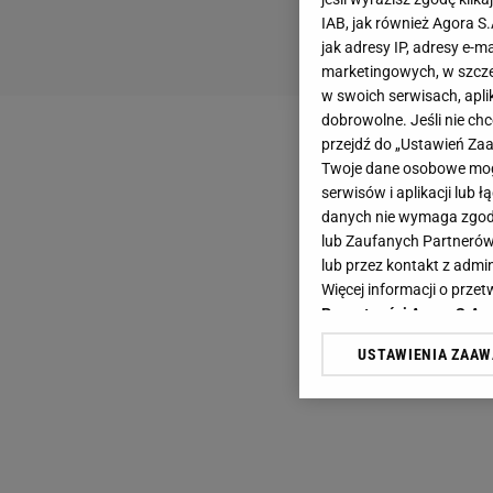
IAB, jak również Agora S
jak adresy IP, adresy e-m
marketingowych, w szcze
w swoich serwisach, aplik
dobrowolne. Jeśli nie ch
przejdź do „Ustawień Z
Twoje dane osobowe mogą
serwisów i aplikacji lub
danych nie wymaga zgody 
lub Zaufanych Partnerów
lub przez kontakt z admi
Więcej informacji o prz
Prywatności Agora S.A.
USTAWIENIA ZAA
Klikając „Akceptuję” wyra
Zaufanych Partnerów i A
dotyczące plików cookie,
odnośnik „Ustawienia pr
plików cookie możliwa je