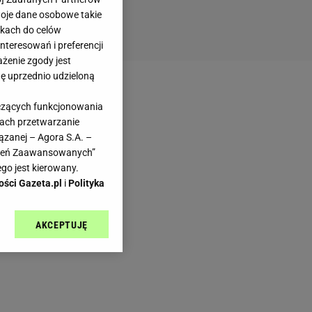
woje dane osobowe takie
likach do celów
teresowań i preferencji
ażenie zgody jest
dę uprzednio udzieloną
yczących funkcjonowania
kach przetwarzanie
ązanej – Agora S.A. –
awień Zaawansowanych”
go jest kierowany.
ości Gazeta.pl
i
Polityka
AKCEPTUJĘ
l sp. z o.o., jej
ić swoje preferencje
arzania danych poprzez
ych”. Zmiana ustawień