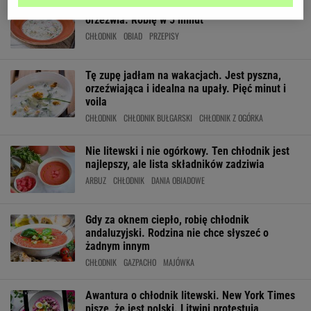
Latem jem ten chłodnik na okrągło. Schładza i
orzeźwia. Robię w 5 minut
CHŁODNIK
OBIAD
PRZEPISY
Tę zupę jadłam na wakacjach. Jest pyszna,
orzeźwiająca i idealna na upały. Pięć minut i
voila
CHŁODNIK
CHŁODNIK BUŁGARSKI
CHŁODNIK Z OGÓRKA
Nie litewski i nie ogórkowy. Ten chłodnik jest
najlepszy, ale lista składników zadziwia
ARBUZ
CHŁODNIK
DANIA OBIADOWE
Gdy za oknem ciepło, robię chłodnik
andaluzyjski. Rodzina nie chce słyszeć o
żadnym innym
CHŁODNIK
GAZPACHO
MAJÓWKA
Awantura o chłodnik litewski. New York Times
pisze, że jest polski. Litwini protestują