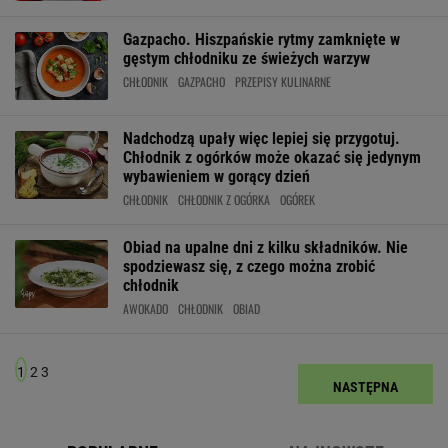
Gazpacho. Hiszpańskie rytmy zamknięte w
gęstym chłodniku ze świeżych warzyw
CHŁODNIK
GAZPACHO
PRZEPISY KULINARNE
Nadchodzą upały więc lepiej się przygotuj.
Chłodnik z ogórków może okazać się jedynym
wybawieniem w gorący dzień
CHŁODNIK
CHŁODNIK Z OGÓRKA
OGÓREK
Obiad na upalne dni z kilku składników. Nie
spodziewasz się, z czego można zrobić
chłodnik
AWOKADO
CHŁODNIK
OBIAD
1
2
3
NASTĘPNA