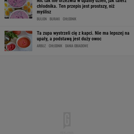
Nic tak nie orzeźwia w upalny dzień, jak talerz
chłodnika. Ten przepis jest prostszy, niż
myślisz
BULION
BURAKI
CHŁODNIK
Ta zupa wystrzeli cię z kapci. Nie ma lepszej na
upały, a podstawą jest duży owoc
ARBUZ
CHŁODNIK
DANIA OBIADOWE