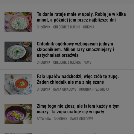
To danie ratuje mnie w upały. Robię je w kilka
minut, a później jem przez najbliższe dni
CHŁODNIK
CHŁODNIK Z CUKINII
CUKINIA
Chłodnik ogórkowy wzbogacam jednym
składnikiem. Milion razy smaczniejszy i
natychmiast orzeźwia
CHŁODNIK
CHŁODNIK Z OGÓRKA
NEWS
Fala upałów nadchodzi, więc zrób tę zupę.
Żaden chłodnik nie ma z nią szans
CHŁODNIK
DANIA OBIADOWE
KUCHNIA HISZPAŃSKA
Zimą tego nie zjesz, ale latem każdy o tym
marzy. Ta zupa uratuje cię w upały
BOTWINKA
CHŁODNIK
DANIA OBIADOWE