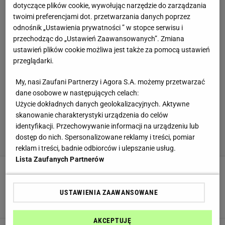
dotyczące plików cookie, wywołując narzędzie do zarządzania
twoimi preferencjami dot. przetwarzania danych poprzez
odnośnik „Ustawienia prywatności ” w stopce serwisu i
przechodząc do „Ustawień Zaawansowanych”. Zmiana
ustawień plików cookie możliwa jest także za pomocą ustawień
przeglądarki.
My, nasi Zaufani Partnerzy i Agora S.A. możemy przetwarzać
dane osobowe w następujących celach:
Użycie dokładnych danych geolokalizacyjnych. Aktywne
skanowanie charakterystyki urządzenia do celów
identyfikacji. Przechowywanie informacji na urządzeniu lub
dostęp do nich. Spersonalizowane reklamy i treści, pomiar
reklam i treści, badnie odbiorców i ulepszanie usług.
Lista Zaufanych Partnerów
Chłodnik Debory z MasterChefa to najlepszy
przepis na upały. Litewski i ogórkowy nie mają
USTAWIENIA ZAAWANSOWANE
podjazdu
CHŁODNIK
GAZPACHO
MASTERCHEF
AKCEPTUJĘ