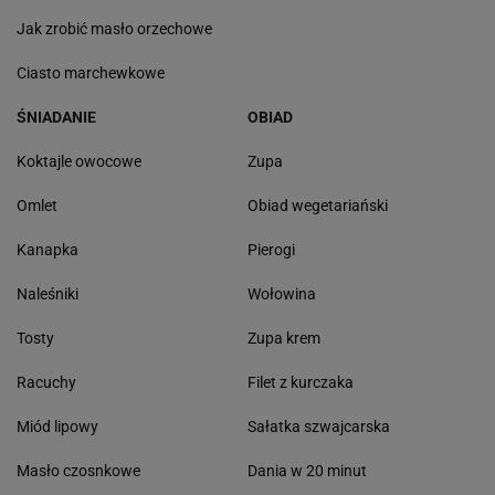
Jak zrobić masło orzechowe
Ciasto marchewkowe
ŚNIADANIE
OBIAD
Koktajle owocowe
Zupa
Omlet
Obiad wegetariański
Kanapka
Pierogi
Naleśniki
Wołowina
Tosty
Zupa krem
Racuchy
Filet z kurczaka
Miód lipowy
Sałatka szwajcarska
Masło czosnkowe
Dania w 20 minut