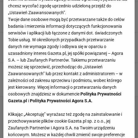
chcesz wycofać zgodę uprzednio udzieloną przejdź do
Zupa idealna na gorące dni. Chłodnik litewski
„Ustawień Zaawansowanych”.
się nie umywa. Dodaj chrupiący składnik
Twoje dane osobowe mogą być przetwarzane także do celów
CHŁODNIK
DANIA OBIADOWE
OGÓRKI
badania i mierzenia informacji dotyczących funkcjonowania
serwisów i aplikacji lub łączone z danymi dot. świadczonych
Z chleba i pomidorów robię przepyszny
Tobie usług. W określonych przypadkach przetwarzanie
chłodnik. W Hiszpanii za nim przepadają
danych nie wymaga zgody i odbywa się w oparciu o
CHŁODNIK
CHŁODNIK CHLEBOWY
KUCHNIA HISZPAŃSKA
uzasadniony interes Gazeta.pl, jej spółki powiązanej – Agora
S.A. – lub Zaufanych Partnerów. Takiemu przetwarzaniu
możesz się sprzeciwić, przechodząc do „Ustawień
Tę zupę zrobisz bez kuchenki. Smakuje jak na
Zaawansowanych” lub przez kontakt z administratorem – w
wakacjach i orzeźwia w upał. Ważne są
zależności od zakresu sprzeciwu i podmiotu, wobec którego
pomidory
jest kierowany. Więcej informacji o przetwarzaniu danych
CHŁODNIK
GAZPACHO
NEWS
osobowych znajdziesz w dokumencie
Polityka Prywatności
Gazeta.pl
i
Polityka Prywatności Agora S.A.
Klikając „Akceptuję” wyrażasz też zgodę na zainstalowanie i
przechowywanie plików cookie Gazeta.pl sp. z o.o., jej
Zaufanych Partnerów i Agora S.A. na Twoim urządzeniu
końcowym. Możesz w każdej chwili zmienić swoje preferencje