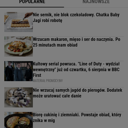
POPULARNE
NAJNOWSZE
Nie sernik, nie blok czekoladowy. Chatka Baby
Jagi robi robotę
Wrzucam makaron, mięso i ser do naczynia. Po
25 minutach mam obiad
Kultowy serial powraca. "Line of Duty - wydział
wewnętrzny" już od czwartku, 6 sierpnia w BBC
First
MATERIAŁ PROMOCYJNY
Nie wrzucaj samych jagód do pierogów. Dodatek
może uratować całe danie
Biorę cukinię i ziemniaki. Powstaje obiad, który
znika w mig