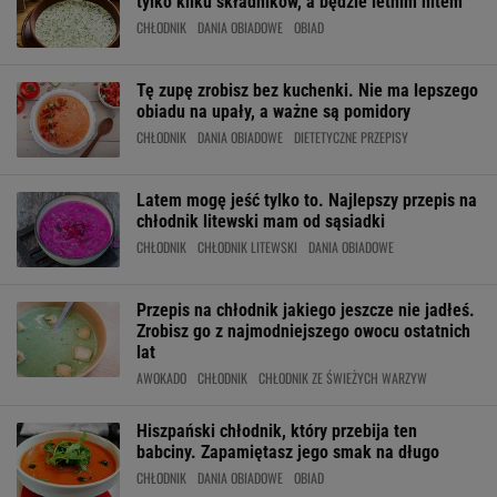
tylko kilku składników, a będzie letnim hitem
CHŁODNIK
DANIA OBIADOWE
OBIAD
Tę zupę zrobisz bez kuchenki. Nie ma lepszego
obiadu na upały, a ważne są pomidory
CHŁODNIK
DANIA OBIADOWE
DIETETYCZNE PRZEPISY
Latem mogę jeść tylko to. Najlepszy przepis na
chłodnik litewski mam od sąsiadki
CHŁODNIK
CHŁODNIK LITEWSKI
DANIA OBIADOWE
Przepis na chłodnik jakiego jeszcze nie jadłeś.
Zrobisz go z najmodniejszego owocu ostatnich
lat
AWOKADO
CHŁODNIK
CHŁODNIK ZE ŚWIEŻYCH WARZYW
Hiszpański chłodnik, który przebija ten
babciny. Zapamiętasz jego smak na długo
CHŁODNIK
DANIA OBIADOWE
OBIAD