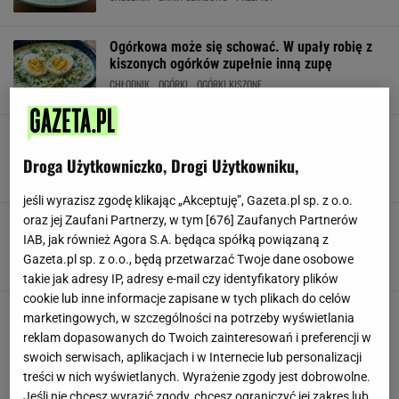
Ogórkowa może się schować. W upały robię z
kiszonych ogórków zupełnie inną zupę
CHŁODNIK
OGÓRKI
OGÓRKI KISZONE
Zapomnij o botwince. Łączę ogórka z zielonym
składnikiem i mam najlepszy chłodnik na upały
Droga Użytkowniczko, Drogi Użytkowniku,
AWOKADO
CHŁODNIK
DANIA OBIADOWE
jeśli wyrazisz zgodę klikając „Akceptuję”, Gazeta.pl sp. z o.o.
oraz jej Zaufani Partnerzy, w tym [
676
] Zaufanych Partnerów
Zamiast wyrzucać zwiędłą sałatę, robię z niej
obiad. Wyjadam go do ostatniej kropli
IAB, jak również Agora S.A. będąca spółką powiązaną z
Gazeta.pl sp. z o.o., będą przetwarzać Twoje dane osobowe
CHŁODNIK
DANIA OBIADOWE
MAŚLANKA
takie jak adresy IP, adresy e-mail czy identyfikatory plików
cookie lub inne informacje zapisane w tych plikach do celów
Z dwóch zielonych warzyw robię najlepszy
marketingowych, w szczególności na potrzeby wyświetlania
chłodnik. Rodzina ustawia się gęsiego po
reklam dopasowanych do Twoich zainteresowań i preferencji w
dokładki
swoich serwisach, aplikacjach i w Internecie lub personalizacji
CHŁODNIK
CHŁODNIK Z CUKINII
treści w nich wyświetlanych. Wyrażenie zgody jest dobrowolne.
CHŁODNIK ZE ŚWIEŻYCH WARZYW
Jeśli nie chcesz wyrazić zgody, chcesz ograniczyć jej zakres lub