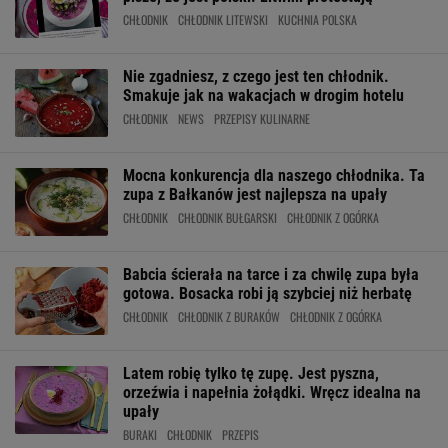
CHŁODNIK
CHŁODNIK LITEWSKI
KUCHNIA POLSKA
Nie zgadniesz, z czego jest ten chłodnik.
Smakuje jak na wakacjach w drogim hotelu
CHŁODNIK
NEWS
PRZEPISY KULINARNE
Mocna konkurencja dla naszego chłodnika. Ta
zupa z Bałkanów jest najlepsza na upały
CHŁODNIK
CHŁODNIK BUŁGARSKI
CHŁODNIK Z OGÓRKA
Babcia ścierała na tarce i za chwilę zupa była
gotowa. Bosacka robi ją szybciej niż herbatę
CHŁODNIK
CHŁODNIK Z BURAKÓW
CHŁODNIK Z OGÓRKA
Latem robię tylko tę zupę. Jest pyszna,
orzeźwia i napełnia żołądki. Wręcz idealna na
upały
BURAKI
CHŁODNIK
PRZEPIS