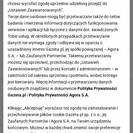
Wychodzi wilgotne i obłędnie miękkie
chcesz wycofać zgodę uprzednio udzieloną przejdź do
BROWNIE
CIASTO
CYTRYNA
„Ustawień Zaawansowanych”.
Twoje dane osobowe mogą być przetwarzane także do celów
badania i mierzenia informacji dotyczących funkcjonowania
Cytrynowy deser będzie hitem każdej majówki.
serwisów i aplikacji lub łączone z danymi dot. świadczonych
Zrób go, a zaimponujesz gościom
Tobie usług. W określonych przypadkach przetwarzanie
CYTRYNA
DESER
PRZEPISY
danych nie wymaga zgody i odbywa się w oparciu o
uzasadniony interes Gazeta.pl, jej spółki powiązanej – Agora
Ten deser królował na śląskich weselach. Bez
S.A. – lub Zaufanych Partnerów. Takiemu przetwarzaniu
pieczenia, lepszy od karpatki i sernika
możesz się sprzeciwić, przechodząc do „Ustawień
CYTRYNA
DESERY
JAJKA
Zaawansowanych” lub przez kontakt z administratorem – w
zależności od zakresu sprzeciwu i podmiotu, wobec którego
jest kierowany. Więcej informacji o przetwarzaniu danych
osobowych znajdziesz w dokumencie
Polityka Prywatności
Gazeta.pl
i
Polityka Prywatności Agora S.A.
Klikając „Akceptuję” wyrażasz też zgodę na zainstalowanie i
przechowywanie plików cookie Gazeta.pl sp. z o.o., jej
Zaufanych Partnerów i Agora S.A. na Twoim urządzeniu
końcowym. Możesz w każdej chwili zmienić swoje preferencje