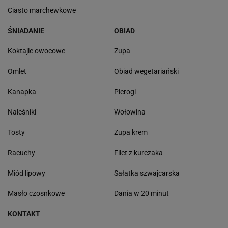
Ciasto marchewkowe
ŚNIADANIE
OBIAD
Koktajle owocowe
Zupa
Omlet
Obiad wegetariański
Kanapka
Pierogi
Naleśniki
Wołowina
Tosty
Zupa krem
Racuchy
Filet z kurczaka
Miód lipowy
Sałatka szwajcarska
Masło czosnkowe
Dania w 20 minut
KONTAKT