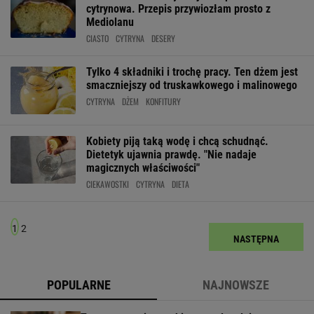
cytrynowa. Przepis przywiozłam prosto z
Mediolanu
CIASTO
CYTRYNA
DESERY
Tylko 4 składniki i trochę pracy. Ten dżem jest
smaczniejszy od truskawkowego i malinowego
CYTRYNA
DŻEM
KONFITURY
Kobiety piją taką wodę i chcą schudnąć.
Dietetyk ujawnia prawdę. "Nie nadaje
magicznych właściwości"
CIEKAWOSTKI
CYTRYNA
DIETA
1
2
NASTĘPNA
POPULARNE
NAJNOWSZE