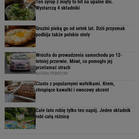
Ten syrop z mięty to hit na upalne dni.
Wystarczą 4 składniki
Gruzini pieką go od setek lat. Dziś przysmak
podbija także polskie stoły
Wróciła do prowadzenia samochodu po 12-
letniej przerwie. Mówi, co pomogło jej
przełamać strach
MATERIAŁ PROMOCYJNY
Ciasto z popularnymi wafelkami. Krem,
chrupiące kawałki i owocowy akcent
Całe lato robię tylko ten napój. Jeden składnik
robi całą różnicę