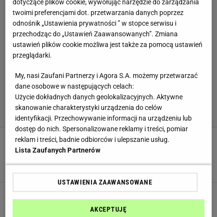
dotyczące plików cookie, wywołując narzędzie do zarządzania
twoimi preferencjami dot. przetwarzania danych poprzez
odnośnik „Ustawienia prywatności ” w stopce serwisu i
przechodząc do „Ustawień Zaawansowanych”. Zmiana
ustawień plików cookie możliwa jest także za pomocą ustawień
przeglądarki.
My, nasi Zaufani Partnerzy i Agora S.A. możemy przetwarzać
dane osobowe w następujących celach:
Użycie dokładnych danych geolokalizacyjnych. Aktywne
skanowanie charakterystyki urządzenia do celów
identyfikacji. Przechowywanie informacji na urządzeniu lub
dostęp do nich. Spersonalizowane reklamy i treści, pomiar
reklam i treści, badnie odbiorców i ulepszanie usług.
Smak dnia. Masz w lodówce serek wiejski? Nie
Lista Zaufanych Partnerów
jedz łyżeczką, zrób śniadaniową chmurkę
CYTRYNA
JAJKA
OMLET
USTAWIENIA ZAAWANSOWANE
Nie włączam piekarnika i robię ten deser.
Wygląda jak tiramisu, potrzebujesz 3
AKCEPTUJĘ
składników