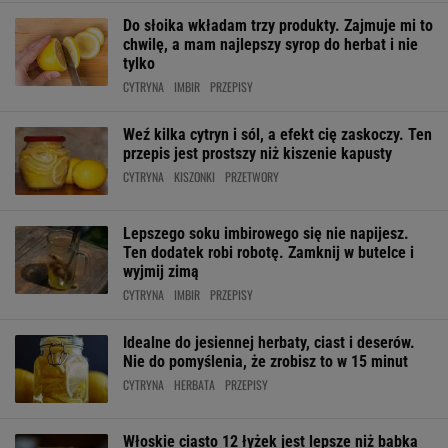
Do słoika wkładam trzy produkty. Zajmuje mi to
chwilę, a mam najlepszy syrop do herbat i nie
tylko
CYTRYNA
IMBIR
PRZEPISY
Weź kilka cytryn i sól, a efekt cię zaskoczy. Ten
przepis jest prostszy niż kiszenie kapusty
CYTRYNA
KISZONKI
PRZETWORY
Lepszego soku imbirowego się nie napijesz.
Ten dodatek robi robotę. Zamknij w butelce i
wyjmij zimą
CYTRYNA
IMBIR
PRZEPISY
Idealne do jesiennej herbaty, ciast i deserów.
Nie do pomyślenia, że zrobisz to w 15 minut
CYTRYNA
HERBATA
PRZEPISY
Włoskie ciasto 12 łyżek jest lepsze niż babka