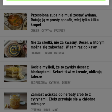
BEZ PIECZENIA
CYTRYNA
DESERY
Przesolona zupa nie musi zostać wylana.
Ratuję ją w prosty sposób, wlej tylko kilka
kropel
CUKIER
CYTRYNA
PRZEPISY
Nie za słodki, nie za kwaśny. Deser, w którym
można się zakochać. W sam raz do kawy
BORÓWKI
CIASTO
CYTRYNA
Goście myśleli, że to zwykły deser z
biszkoptami. Sekret tkwi w kremie, oblizują
talerze
BEZ PIECZENIA
CYTRYNA
DESERY
Zamiast wciskać do herbaty zrób to z
cytrynami. Efekt przydaje się w chłodne
miesiące
CYTRYNA
IMBIR
MIÓD