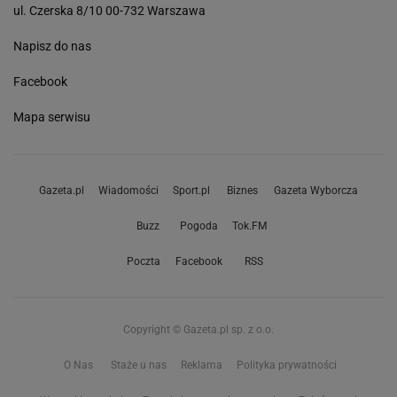
ul. Czerska 8/10 00-732 Warszawa
Napisz do nas
Facebook
Mapa serwisu
Gazeta.pl
Wiadomości
Sport.pl
Biznes
Gazeta Wyborcza
Buzz
Pogoda
Tok.FM
Poczta
Facebook
RSS
Copyright © Gazeta.pl sp. z o.o.
O Nas
Staże u nas
Reklama
Polityka prywatności