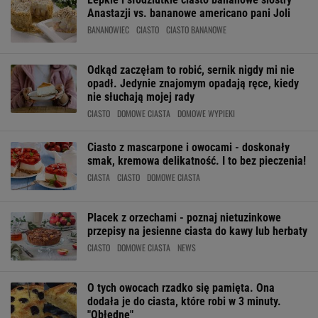
Anastazji vs. bananowe americano pani Joli
BANANOWIEC
CIASTO
CIASTO BANANOWE
Odkąd zaczęłam to robić, sernik nigdy mi nie
opadł. Jedynie znajomym opadają ręce, kiedy
nie słuchają mojej rady
CIASTO
DOMOWE CIASTA
DOMOWE WYPIEKI
Ciasto z mascarpone i owocami - doskonały
smak, kremowa delikatność. I to bez pieczenia!
CIASTA
CIASTO
DOMOWE CIASTA
Placek z orzechami - poznaj nietuzinkowe
przepisy na jesienne ciasta do kawy lub herbaty
CIASTO
DOMOWE CIASTA
NEWS
O tych owocach rzadko się pamięta. Ona
dodała je do ciasta, które robi w 3 minuty.
"Obłędne"