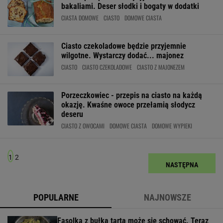
bakaliami. Deser słodki i bogaty w dodatki
CIASTA DOMOWE
CIASTO
DOMOWE CIASTA
Ciasto czekoladowe będzie przyjemnie
wilgotne. Wystarczy dodać... majonez
CIASTO
CIASTO CZEKOLADOWE
CIASTO Z MAJONEZEM
Porzeczkowiec - przepis na ciasto na każdą
okazję. Kwaśne owoce przełamią słodycz
deseru
CIASTO Z OWOCAMI
DOMOWE CIASTA
DOMOWE WYPIEKI
1
2
NASTĘPNA
POPULARNE
NAJNOWSZE
Fasolka z bułką tartą może się schować. Teraz