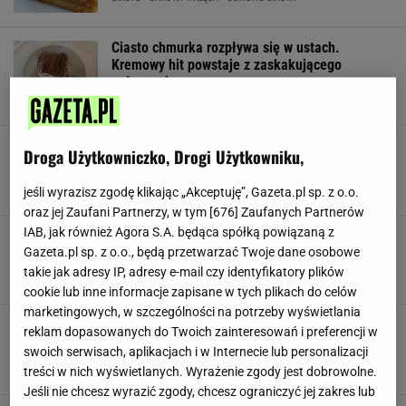
Ciasto chmurka rozpływa się w ustach.
Kremowy hit powstaje z zaskakującego
połączenia
CIASTO BEZ PIECZENIA
DESERY
DOMOWE CIASTA
Ciasto leniwej żony. Sonia Bohosiewicz
Droga Użytkowniczko, Drogi Użytkowniku,
podzieliła się przepisem teściowej
CIASTO
DOMOWE CIASTA
NEWS
jeśli wyrazisz zgodę klikając „Akceptuję”, Gazeta.pl sp. z o.o.
oraz jej Zaufani Partnerzy, w tym [
676
] Zaufanych Partnerów
IAB, jak również Agora S.A. będąca spółką powiązaną z
Lepsze niż klasyczne brownie. Mięciutkie i
wilgotne, a wystarczy dolać jeden napój
Gazeta.pl sp. z o.o., będą przetwarzać Twoje dane osobowe
takie jak adresy IP, adresy e-mail czy identyfikatory plików
CIASTO CZEKOLADOWE
CIASTO Z COLĄ
DOMOWE CIASTA
cookie lub inne informacje zapisane w tych plikach do celów
marketingowych, w szczególności na potrzeby wyświetlania
Wiosną zawsze robię to ciasto. Pierwsza blacha
reklam dopasowanych do Twoich zainteresowań i preferencji w
znika jeszcze tego samego dnia
swoich serwisach, aplikacjach i w Internecie lub personalizacji
CIASTO
CIASTO Z GALARETKĄ
CIASTO Z OWOCAMI
treści w nich wyświetlanych. Wyrażenie zgody jest dobrowolne.
Jeśli nie chcesz wyrazić zgody, chcesz ograniczyć jej zakres lub