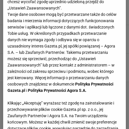
chcesz wycofać zgodę uprzednio udzieloną przejdź do
To ciasto w Wielkanoc na bank zrobi furorę.
Mazurka i babki nikt nawet nie powącha
„Ustawień Zaawansowanych”.
Twoje dane osobowe mogą być przetwarzane także do celów
CIASTA WIELKANOCNE
CIASTO
DOMOWE CIASTA
badania i mierzenia informacji dotyczących funkcjonowania
serwisów i aplikacji lub łączone z danymi dot. świadczonych
Mięciutkie jak podusia. Wybierz odpowiednie
Tobie usług. W określonych przypadkach przetwarzanie
jabłka i zrób najlepsze ciasto
danych nie wymaga zgody i odbywa się w oparciu o
CIASTO
CIASTO Z JABŁKAMI
DOMOWE CIASTA
uzasadniony interes Gazeta.pl, jej spółki powiązanej – Agora
S.A. – lub Zaufanych Partnerów. Takiemu przetwarzaniu
możesz się sprzeciwić, przechodząc do „Ustawień
Zrób ciasto z białek jak siostra Aniela. Jest
puszyste i miękkie jak owieczka
Zaawansowanych” lub przez kontakt z administratorem – w
zależności od zakresu sprzeciwu i podmiotu, wobec którego
BIAŁKA
CIASTO
DOMOWE CIASTA
jest kierowany. Więcej informacji o przetwarzaniu danych
osobowych znajdziesz w dokumencie
Polityka Prywatności
Gazeta.pl
i
Polityka Prywatności Agora S.A.
Klikając „Akceptuję” wyrażasz też zgodę na zainstalowanie i
przechowywanie plików cookie Gazeta.pl sp. z o.o., jej
Zaufanych Partnerów i Agora S.A. na Twoim urządzeniu
końcowym. Możesz w każdej chwili zmienić swoje preferencje
dotyczące plików cookie, wywołując narzędzie do zarządzania