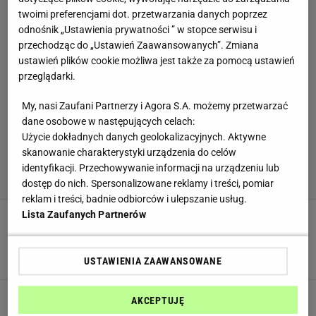
twoimi preferencjami dot. przetwarzania danych poprzez
odnośnik „Ustawienia prywatności ” w stopce serwisu i
przechodząc do „Ustawień Zaawansowanych”. Zmiana
ustawień plików cookie możliwa jest także za pomocą ustawień
przeglądarki.
My, nasi Zaufani Partnerzy i Agora S.A. możemy przetwarzać
dane osobowe w następujących celach:
Użycie dokładnych danych geolokalizacyjnych. Aktywne
skanowanie charakterystyki urządzenia do celów
identyfikacji. Przechowywanie informacji na urządzeniu lub
dostęp do nich. Spersonalizowane reklamy i treści, pomiar
reklam i treści, badnie odbiorców i ulepszanie usług.
Lista Zaufanych Partnerów
Ciasto lament teściowej. Trzy warstwy i słodkie
kropelki sprawią, że się rozpłyniesz
CIASTO
DOMOWE CIASTA
NEWS
USTAWIENIA ZAAWANSOWANE
Bez zagniatania, brudzenia rąk i przekleństw
AKCEPTUJĘ
pod nosem. Ta szarlotka jest lepsza od