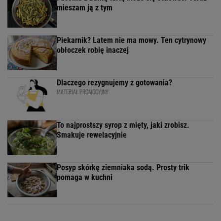
mieszam ją z tym
Piekarnik? Latem nie ma mowy. Ten cytrynowy
obłoczek robię inaczej
Dlaczego rezygnujemy z gotowania?
MATERIAŁ PROMOCYJNY
To najprostszy syrop z mięty, jaki zrobisz.
Smakuje rewelacyjnie
Posyp skórkę ziemniaka sodą. Prosty trik
pomaga w kuchni