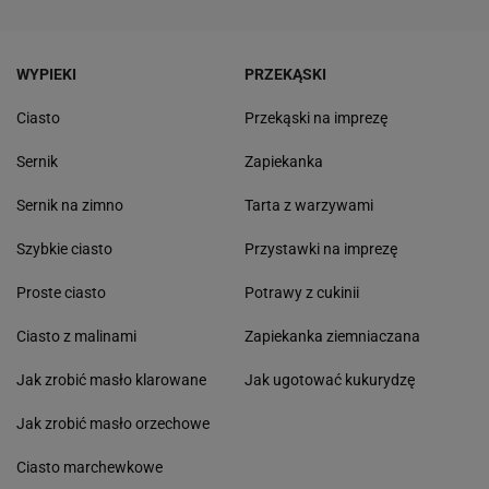
WYPIEKI
PRZEKĄSKI
Ciasto
Przekąski na imprezę
Sernik
Zapiekanka
Sernik na zimno
Tarta z warzywami
Szybkie ciasto
Przystawki na imprezę
Proste ciasto
Potrawy z cukinii
Ciasto z malinami
Zapiekanka ziemniaczana
Jak zrobić masło klarowane
Jak ugotować kukurydzę
Jak zrobić masło orzechowe
Ciasto marchewkowe