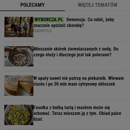
POLECAMY
WIĘCEJ TEMATÓW
Demencja. Co robić, żeby
znacznie opóźnić chorobę?
SUBSKRYPCJA
Mieszanie skórek ziemniaczanych z sodą. Do
czego służy i dlaczego jest tak polecane?
W upały nawet nie patrzę na piekarnik. Wlewam
ciasto i po 30 min mam cytrynowy obłoczek
Fasolka z bułką tartą i masłem może się
schować. Teraz mieszam ją z tym. Obiad palce
lizać