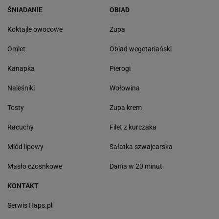
ŚNIADANIE
OBIAD
Koktajle owocowe
Zupa
Omlet
Obiad wegetariański
Kanapka
Pierogi
Naleśniki
Wołowina
Tosty
Zupa krem
Racuchy
Filet z kurczaka
Miód lipowy
Sałatka szwajcarska
Masło czosnkowe
Dania w 20 minut
KONTAKT
Serwis Haps.pl