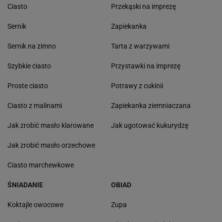
Ciasto
Przekąski na imprezę
Sernik
Zapiekanka
Sernik na zimno
Tarta z warzywami
Szybkie ciasto
Przystawki na imprezę
Proste ciasto
Potrawy z cukinii
Ciasto z malinami
Zapiekanka ziemniaczana
Jak zrobić masło klarowane
Jak ugotować kukurydzę
Jak zrobić masło orzechowe
Ciasto marchewkowe
ŚNIADANIE
OBIAD
Koktajle owocowe
Zupa