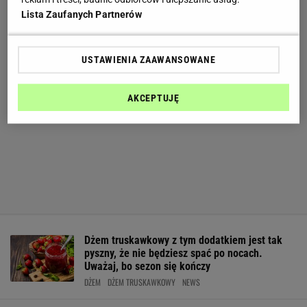
Lista Zaufanych Partnerów
USTAWIENIA ZAAWANSOWANE
AKCEPTUJĘ
Dżem truskawkowy z tym dodatkiem jest tak
pyszny, że nie będziesz spać po nocach.
Uważaj, bo sezon się kończy
DŻEM
DŻEM TRUSKAWKOWY
NEWS