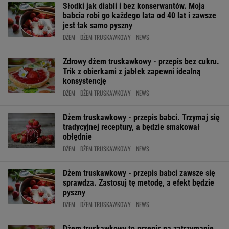
Słodki jak diabli i bez konserwantów. Moja
babcia robi go każdego lata od 40 lat i zawsze
jest tak samo pyszny
DŻEM
DŻEM TRUSKAWKOWY
NEWS
Zdrowy dżem truskawkowy - przepis bez cukru.
Trik z obierkami z jabłek zapewni idealną
konsystencję
DŻEM
DŻEM TRUSKAWKOWY
NEWS
Dżem truskawkowy - przepis babci. Trzymaj się
tradycyjnej receptury, a będzie smakował
obłędnie
DŻEM
DŻEM TRUSKAWKOWY
NEWS
Dżem truskawkowy - przepis babci zawsze się
sprawdza. Zastosuj tę metodę, a efekt będzie
pyszny
DŻEM
DŻEM TRUSKAWKOWY
NEWS
Dżem truskawkowy to przepis na zatrzymanie