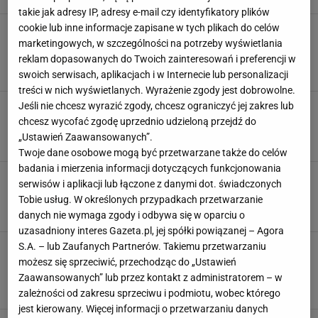
takie jak adresy IP, adresy e-mail czy identyfikatory plików
cookie lub inne informacje zapisane w tych plikach do celów
Niezawodny sposób na dżem truskawkowy.
Babcia zawsze robiła go z tym przepisem. To
marketingowych, w szczególności na potrzeby wyświetlania
mój smak dzieciństwa
reklam dopasowanych do Twoich zainteresowań i preferencji w
DŻEM
DŻEM TRUSKAWKOWY
DŻEM Z TRUSKAWEK
swoich serwisach, aplikacjach i w Internecie lub personalizacji
treści w nich wyświetlanych. Wyrażenie zgody jest dobrowolne.
Jeśli nie chcesz wyrazić zgody, chcesz ograniczyć jej zakres lub
Jak zrobić dżem z truskawek? W łatwy sposób
możesz go podkręcić - wystarczy kilka kulek
chcesz wycofać zgodę uprzednio udzieloną przejdź do
DŻEM
DŻEM TRUSKAWKOWY
NEWS
„Ustawień Zaawansowanych”.
Twoje dane osobowe mogą być przetwarzane także do celów
badania i mierzenia informacji dotyczących funkcjonowania
Domowy dżem truskawkowy z nietypowymi
serwisów i aplikacji lub łączone z danymi dot. świadczonych
dodatkami. Znakomity przepis z notesu babci
Tobie usług. W określonych przypadkach przetwarzanie
DŻEM
DŻEM TRUSKAWKOWY
OWOCE SEZONOWE
danych nie wymaga zgody i odbywa się w oparciu o
uzasadniony interes Gazeta.pl, jej spółki powiązanej – Agora
S.A. – lub Zaufanych Partnerów. Takiemu przetwarzaniu
Jak zrobić dżem truskawkowy bez mieszania?
Będzie słodziutki i gesty dzięki temu
możesz się sprzeciwić, przechodząc do „Ustawień
urządzeniu
Zaawansowanych” lub przez kontakt z administratorem – w
DOMOWE SPOSOBY
DŻEM
DŻEM TRUSKAWKOWY
zależności od zakresu sprzeciwu i podmiotu, wobec którego
jest kierowany. Więcej informacji o przetwarzaniu danych