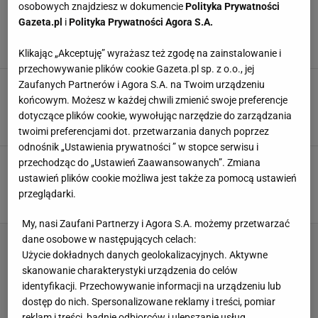
Przepis na najlepszy dżem truskawkowy.
osobowych znajdziesz w dokumencie
Polityka Prywatności
Zapomnij o konserwantach, sezonowy rarytas
Gazeta.pl
i
Polityka Prywatności Agora S.A.
to pestka
DŻEM
DŻEM TRUSKAWKOWY
NEWS
Klikając „Akceptuję” wyrażasz też zgodę na zainstalowanie i
przechowywanie plików cookie Gazeta.pl sp. z o.o., jej
Zdrowy dżem truskawkowy bez cukru. Jak
Zaufanych Partnerów i Agora S.A. na Twoim urządzeniu
przygotować doskonałe domowe przetwory na
końcowym. Możesz w każdej chwili zmienić swoje preferencje
zimę?
dotyczące plików cookie, wywołując narzędzie do zarządzania
BEZ CUKRU
DŻEM TRUSKAWKOWY
NEWS
twoimi preferencjami dot. przetwarzania danych poprzez
odnośnik „Ustawienia prywatności ” w stopce serwisu i
Jak zrobić dżem truskawkowy? Najlepiej
przechodząc do „Ustawień Zaawansowanych”. Zmiana
szybko! Sezon trwa, więc nie czekaj i
ustawień plików cookie możliwa jest także za pomocą ustawień
wymieszaj te składniki
przeglądarki.
DŻEM
DŻEM TRUSKAWKOWY
DŻEM Z TRUSKAWEK
My, nasi Zaufani Partnerzy i Agora S.A. możemy przetwarzać
dane osobowe w następujących celach:
Użycie dokładnych danych geolokalizacyjnych. Aktywne
skanowanie charakterystyki urządzenia do celów
identyfikacji. Przechowywanie informacji na urządzeniu lub
dostęp do nich. Spersonalizowane reklamy i treści, pomiar
reklam i treści, badnie odbiorców i ulepszanie usług.