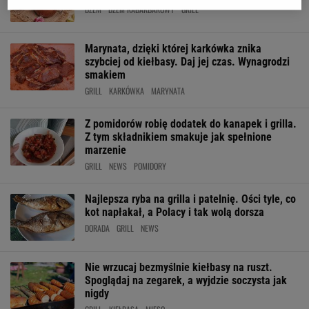
DŻEM
DŻEM RABARBAROWY
GRILL
Marynata, dzięki której karkówka znika
szybciej od kiełbasy. Daj jej czas. Wynagrodzi
smakiem
GRILL
KARKÓWKA
MARYNATA
Z pomidorów robię dodatek do kanapek i grilla.
Z tym składnikiem smakuje jak spełnione
marzenie
GRILL
NEWS
POMIDORY
Najlepsza ryba na grilla i patelnię. Ości tyle, co
kot napłakał, a Polacy i tak wolą dorsza
DORADA
GRILL
NEWS
Nie wrzucaj bezmyślnie kiełbasy na ruszt.
Spoglądaj na zegarek, a wyjdzie soczysta jak
nigdy