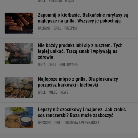
GRILL
KIEŁBASA
MIĘSO
Zapomnij o kiełbasie. Bałkańskie rarytasy są
najlepsze na grilla. Wszyscy je pokochają
BAŁKANY
GRILL
PRZEPISY
Nie każdy produkt lubi się z rusztem. Tych
lepiej unikać. Tracą smak i wpływają na
zdrowie
DIETA
GRILL
GRILLOWANIE
Najlepsze mięso z grilla. Dla pleskawicy
porzucisz karkówki i kiełbaski
GRILL
MIĘSO
NEWS
Lepszy niż czosnkowy i majonez. Jak zrobić
sos ranczerski? Baza może zaskoczyć
DRESSING
GRILL
KUCHNIA AMERYKAŃSKA