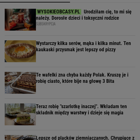
Urodziłam cię, to mi się
należy. Dorosłe dzieci i toksyczni rodzice
SUBSKRYPCJA
Wystarczy kilka serów, mąka i kilka minut. Ten
kaukaski przysmak jest lepszy od pizzy
Te wafelki zna chyba każdy Polak. Kruszę je i
robię ciasto, które bije na głowę 3 Bita
Teraz robię "szarlotkę inaczej". Wkładam ten
składnik między warstwy i dzieje się magia
Lepsze od placków ziemniaczanych. Chrupiące z