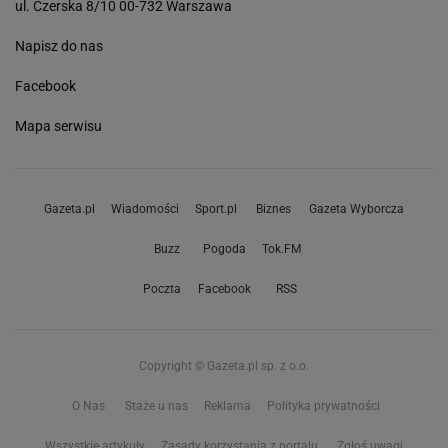
ul. Czerska 8/10 00-732 Warszawa
Napisz do nas
Facebook
Mapa serwisu
Gazeta.pl
Wiadomości
Sport.pl
Biznes
Gazeta Wyborcza
Buzz
Pogoda
Tok.FM
Poczta
Facebook
RSS
Copyright © Gazeta.pl sp. z o.o.
O Nas
Staże u nas
Reklama
Polityka prywatności
Wszystkie artykuły
Zasady korzystania z portalu
Zgłoś uwagi