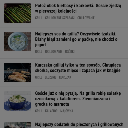
Połóż obok kiełbasy i karkówki. Goście zjedzą
w pierwszej kolejności
GRILL
GRILLOWANE SZPARAGI
GRILLOWANIE
Najlepszy sos do grilla? Oczywiście tzatziki.
Błahy błąd zamieni go w paćkę, nie chodzi o
jogurt
GRILL
GRILLOWANIE
OGÓRKI
Kurczaka grilluj tylko w ten sposób. Chrupiąca
skórka, soczyste mięso i zapach jak w knajpie
GRILL
JEDZENIE
KURCZAK
Goście już o nią pytają. Na grilla robię sałatkę
czosnkową z kalafiorem. Ziemniaczana i
grecka to marnota
GRILL
KALAFIOR
MAJÓWKA
Najlepszy dodatek do pieczonych i grillowanych