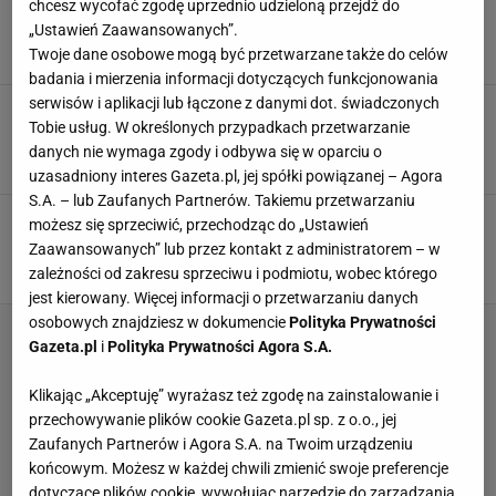
Połóż na grillu, a wszyscy zapomną o kiełbasie
chcesz wycofać zgodę uprzednio udzieloną przejdź do
i karkówce. Będziesz pękać z dumy
„Ustawień Zaawansowanych”.
GRILL
GRILLOWANIE
NEWS
Twoje dane osobowe mogą być przetwarzane także do celów
badania i mierzenia informacji dotyczących funkcjonowania
serwisów i aplikacji lub łączone z danymi dot. świadczonych
Nie kiełbaski i nie karkówka. Z grilla najlepsze
Tobie usług. W określonych przypadkach przetwarzanie
są kofty, ale koniecznie z tego mięsa
danych nie wymaga zgody i odbywa się w oparciu o
BARANINA
GRILL
KOFTA
uzasadniony interes Gazeta.pl, jej spółki powiązanej – Agora
S.A. – lub Zaufanych Partnerów. Takiemu przetwarzaniu
Zimne przekąski na grilla zrobisz w mig. Goście
możesz się sprzeciwić, przechodząc do „Ustawień
będą zachwyceni w oczekiwaniu na mięso
Zaawansowanych” lub przez kontakt z administratorem – w
GRILL
JEDZENIE
LATO
zależności od zakresu sprzeciwu i podmiotu, wobec którego
jest kierowany. Więcej informacji o przetwarzaniu danych
osobowych znajdziesz w dokumencie
Polityka Prywatności
Gazeta.pl
i
Polityka Prywatności Agora S.A.
Klikając „Akceptuję” wyrażasz też zgodę na zainstalowanie i
przechowywanie plików cookie Gazeta.pl sp. z o.o., jej
Zaufanych Partnerów i Agora S.A. na Twoim urządzeniu
końcowym. Możesz w każdej chwili zmienić swoje preferencje
dotyczące plików cookie, wywołując narzędzie do zarządzania