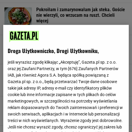
Pokroiłam i zamarynowałam jak steka. Goście
nie wierzyli, co wrzucam na ruszt. Chcieli
więcej
ARBUZ
GRILL
GRILLOWANIE
Goście proszą o przepis, zanim kiełbasa pojawi
się na stole. To najlepsze sosy na grilla
Droga Użytkowniczko, Drogi Użytkowniku,
DODATKI
GRILL
PRZEKĄSKI
jeśli wyrazisz zgodę klikając „Akceptuję”, Gazeta.pl sp. z o.o.
oraz jej Zaufani Partnerzy, w tym [
676
] Zaufanych Partnerów
Odkąd spróbowałam, zapomniałam o
IAB, jak również Agora S.A. będąca spółką powiązaną z
ketchupie. Ten sos z papryki jest o niebo
lepszy
Gazeta.pl sp. z o.o., będą przetwarzać Twoje dane osobowe
takie jak adresy IP, adresy e-mail czy identyfikatory plików
AJWAR
GRILL
NEWS
cookie lub inne informacje zapisane w tych plikach do celów
marketingowych, w szczególności na potrzeby wyświetlania
Przyprawiam, zawijam i wrzucam na ruszt. Nikt
reklam dopasowanych do Twoich zainteresowań i preferencji w
nie chce kiełbasy, wszyscy czekają na jedno
swoich serwisach, aplikacjach i w Internecie lub personalizacji
GRILL
PRZEKĄSKI
PRZEPISY
treści w nich wyświetlanych. Wyrażenie zgody jest dobrowolne.
Jeśli nie chcesz wyrazić zgody, chcesz ograniczyć jej zakres lub