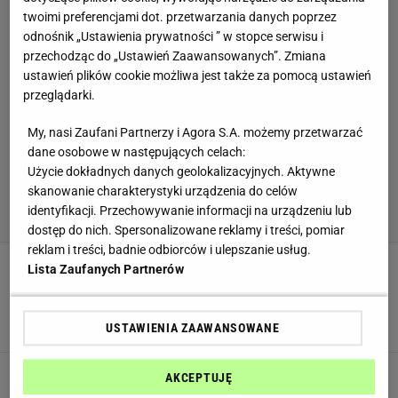
twoimi preferencjami dot. przetwarzania danych poprzez
odnośnik „Ustawienia prywatności ” w stopce serwisu i
przechodząc do „Ustawień Zaawansowanych”. Zmiana
ustawień plików cookie możliwa jest także za pomocą ustawień
przeglądarki.
My, nasi Zaufani Partnerzy i Agora S.A. możemy przetwarzać
dane osobowe w następujących celach:
Użycie dokładnych danych geolokalizacyjnych. Aktywne
skanowanie charakterystyki urządzenia do celów
identyfikacji. Przechowywanie informacji na urządzeniu lub
dostęp do nich. Spersonalizowane reklamy i treści, pomiar
reklam i treści, badnie odbiorców i ulepszanie usług.
Lista Zaufanych Partnerów
Zrobiłam domową musztardę i byłam w szoku,
jakie to łatwe. Gęsta, ostra, idealna do
karkówki
USTAWIENIA ZAAWANSOWANE
DOMOWA MUSZTARDA
DOMOWE SPOSOBY
GRILL
Idealny do kaczki i karkówki z grilla. Taka
AKCEPTUJĘ
wersja rabarbaru będzie ci się śnić po nocach