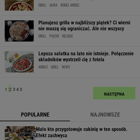
GRILL
JAJKA
KOGEL MOGEL
Planujesz grilla w najbliższy piątek? Ci wierni
nie muszą się ograniczać. Ale nie wszyscy
GRILL
PIĄTEK
RELIGIA
Lepsza sałatka na lato nie istnieje. Połączenie
składników wystrzeli cię z fotela
ARBUZ
GRILL
NEWS
1
2
3
4
5
NASTĘPNA
POPULARNE
NAJNOWSZE
Mało kto przygotowuje cukinię w ten sposób.
Efekt zachwyca