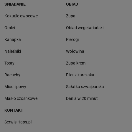
ŚNIADANIE
OBIAD
Koktajle owocowe
Zupa
Omlet
Obiad wegetariański
Kanapka
Pierogi
Naleśniki
Wołowina
Tosty
Zupa krem
Racuchy
Filet z kurczaka
Miód lipowy
Sałatka szwajcarska
Masło czosnkowe
Dania w 20 minut
KONTAKT
Serwis Haps.pl