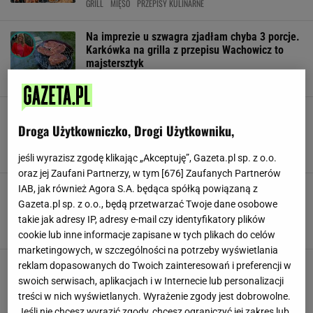
GRILL
MIĘSO
PRZEPISY KULINARNE
Na imprezie u szwagra zjadłam chyba 3 porcje.
Karkówka na grilla z przepisu Wachowicz to
majstersztyk
EWA WACHOWICZ
GRILL
KARKÓWKA
Pół rodziny się krzywiło, a smakuje bosko.
Babcia z grilla najbardziej lubiła to. Dziś
Droga Użytkowniczko, Drogi Użytkowniku,
zapomnieliśmy
DANIA Z GRILLA
GRILL
GRILLOWANIE
jeśli wyrazisz zgodę klikając „Akceptuję”, Gazeta.pl sp. z o.o.
oraz jej Zaufani Partnerzy, w tym [
676
] Zaufanych Partnerów
Fenomenalny kurczak z grilla w ziołach to hit
IAB, jak również Agora S.A. będąca spółką powiązaną z
na majówkowe party. Jak go zrobić? To
Gazeta.pl sp. z o.o., będą przetwarzać Twoje dane osobowe
banalnie proste
takie jak adresy IP, adresy e-mail czy identyfikatory plików
DANIA Z GRILLA
DANIA Z KURCZAKA
DANIA Z MIĘSEM
cookie lub inne informacje zapisane w tych plikach do celów
marketingowych, w szczególności na potrzeby wyświetlania
Karkówka z grilla jeszcze nigdy nie była tak
reklam dopasowanych do Twoich zainteresowań i preferencji w
dobra. A wystarczy tylko zrobić ją we włoskim
swoich serwisach, aplikacjach i w Internecie lub personalizacji
stylu
treści w nich wyświetlanych. Wyrażenie zgody jest dobrowolne.
GRILL
GRILLOWANIE
KARKÓWKA
Jeśli nie chcesz wyrazić zgody, chcesz ograniczyć jej zakres lub