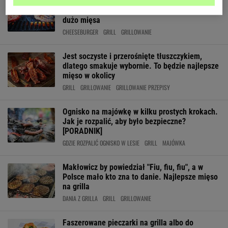
Nie kiełbasa, nie kaszanka. To cheeseburger z
grilla będzie hitem tej majówki. Lepiej kup
dużo mięsa
CHEESEBURGER
GRILL
GRILLOWANIE
Jest soczyste i przerośnięte tłuszczykiem,
dlatego smakuje wybornie. To będzie najlepsze
mięso w okolicy
GRILL
GRILLOWANIE
GRILLOWANIE PRZEPISY
Ognisko na majówkę w kilku prostych krokach.
Jak je rozpalić, aby było bezpieczne?
[PORADNIK]
GDZIE ROZPALIĆ OGNISKO W LESIE
GRILL
MAJÓWKA
Makłowicz by powiedział "Fiu, fiu, fiu", a w
Polsce mało kto zna to danie. Najlepsze mięso
na grilla
DANIA Z GRILLA
GRILL
GRILLOWANIE
Faszerowane pieczarki na grilla albo do