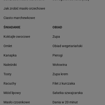
Jak zrobić masło orzechowe
Ciasto marchewkowe
ŚNIADANIE
OBIAD
Koktajle owocowe
Zupa
Omlet
Obiad wegetariański
Kanapka
Pierogi
Naleśniki
Wołowina
Tosty
Zupa krem
Racuchy
Filet z kurczaka
Miód lipowy
Sałatka szwajcarska
Masło czosnkowe
Dania w 20 minut