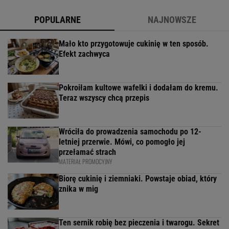
POPULARNE
NAJNOWSZE
Mało kto przygotowuje cukinię w ten sposób.
Efekt zachwyca
Pokroiłam kultowe wafelki i dodałam do kremu.
Teraz wszyscy chcą przepis
Wróciła do prowadzenia samochodu po 12-
letniej przerwie. Mówi, co pomogło jej
przełamać strach
MATERIAŁ PROMOCYJNY
Biorę cukinię i ziemniaki. Powstaje obiad, który
znika w mig
Ten sernik robię bez pieczenia i twarogu. Sekret