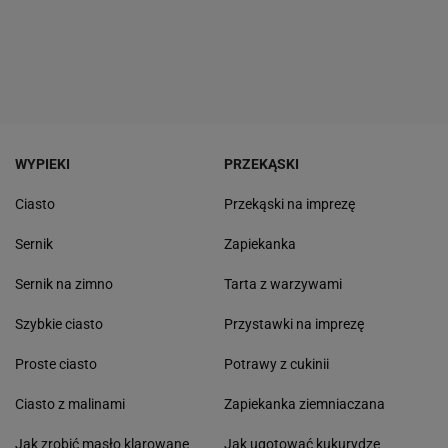
WYPIEKI
PRZEKĄSKI
Ciasto
Przekąski na imprezę
Sernik
Zapiekanka
Sernik na zimno
Tarta z warzywami
Szybkie ciasto
Przystawki na imprezę
Proste ciasto
Potrawy z cukinii
Ciasto z malinami
Zapiekanka ziemniaczana
Jak zrobić masło klarowane
Jak ugotować kukurydzę