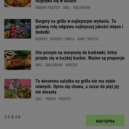
rozpływa się w ustach
DOMOWE PRZEPISY
GRILL
GRILLOWANIE
Burgery na grilla w najlepszym wydaniu. Tu
główną rolę odgrywa najlepszej jakości mięso i
dodatki
BURGERY
BURGERY Z GRILLA
DANIE Z RUSZTU
Oto przepis na marynatę do karkówki, który
przyda się w każdej kuchni. Ważne są proporcje
GRILL
GRILLOWANIE
KARCZEK
Ta wiosenna sałatka na grilla nie ma sobie
równych. Gyros się chowa, a cezar do pięt jej
nie dorasta
GRILL
PORADY
PRZEPISY
2
3
4
5
6
NASTĘPNA