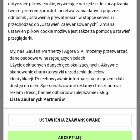
dotyczące plików cookie, wywołując narzędzie do zarządzania
twoimi preferencjami dot. przetwarzania danych poprzez
odnośnik „Ustawienia prywatności ” w stopce serwisu i
przechodząc do „Ustawień Zaawansowanych”. Zmiana
ustawień plików cookie możliwa jest także za pomocą ustawień
przeglądarki.
My, nasi Zaufani Partnerzy i Agora S.A. możemy przetwarzać
dane osobowe w następujących celach:
Użycie dokładnych danych geolokalizacyjnych. Aktywne
skanowanie charakterystyki urządzenia do celów
identyfikacji. Przechowywanie informacji na urządzeniu lub
dostęp do nich. Spersonalizowane reklamy i treści, pomiar
reklam i treści, badnie odbiorców i ulepszanie usług.
Lista Zaufanych Partnerów
Na ruszcie czy tackach? Mistrz grillowania
stawia sprawę jasno. Nie popełniaj tego błędu
USTAWIENIA ZAAWANSOWANE
GRILL
MAJÓWKA
PORADY
AKCEPTUJĘ