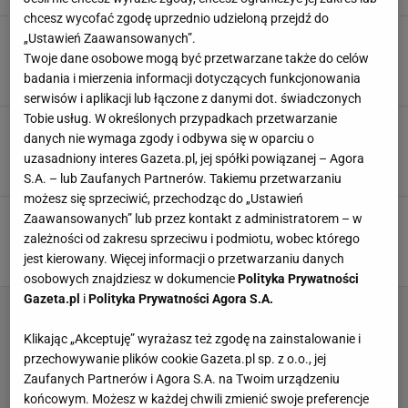
chcesz wycofać zgodę uprzednio udzieloną przejdź do
Pizza i deser z grilla? Oto 12 zaskakujących
„Ustawień Zaawansowanych”.
pomysłów na dania główne i przystawki
Twoje dane osobowe mogą być przetwarzane także do celów
DANIA Z GRILLA
GRILL
GRILLOWANIE
badania i mierzenia informacji dotyczących funkcjonowania
serwisów i aplikacji lub łączone z danymi dot. świadczonych
Tobie usług. W określonych przypadkach przetwarzanie
Grill węglowy, a może jednak gazowy?
danych nie wymaga zgody i odbywa się w oparciu o
Sprawdzamy, który jest zdrowszy [PORADNIK]
uzasadniony interes Gazeta.pl, jej spółki powiązanej – Agora
GRILL
GRILL GAZOWY
GRILL WĘGLOWY
S.A. – lub Zaufanych Partnerów. Takiemu przetwarzaniu
możesz się sprzeciwić, przechodząc do „Ustawień
Ryba na grilla. Jaką wybierać i jak
Zaawansowanych” lub przez kontakt z administratorem – w
przygotować? Trzy gatunki wymiatają smakiem
zależności od zakresu sprzeciwu i podmiotu, wobec którego
GRILL
GRILLOWANIE
NEWS
jest kierowany. Więcej informacji o przetwarzaniu danych
osobowych znajdziesz w dokumencie
Polityka Prywatności
Gazeta.pl
i
Polityka Prywatności Agora S.A.
Klikając „Akceptuję” wyrażasz też zgodę na zainstalowanie i
przechowywanie plików cookie Gazeta.pl sp. z o.o., jej
Zaufanych Partnerów i Agora S.A. na Twoim urządzeniu
końcowym. Możesz w każdej chwili zmienić swoje preferencje