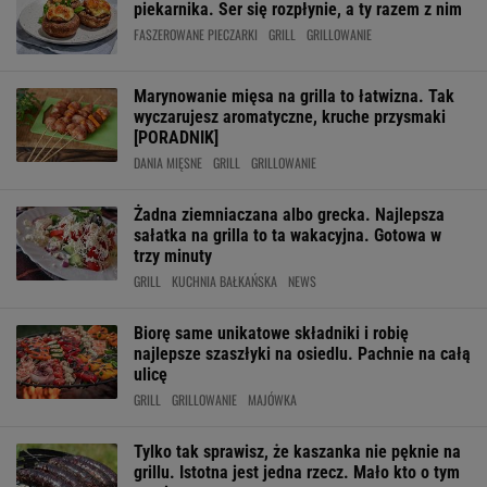
piekarnika. Ser się rozpłynie, a ty razem z nim
FASZEROWANE PIECZARKI
GRILL
GRILLOWANIE
Marynowanie mięsa na grilla to łatwizna. Tak
wyczarujesz aromatyczne, kruche przysmaki
[PORADNIK]
DANIA MIĘSNE
GRILL
GRILLOWANIE
Żadna ziemniaczana albo grecka. Najlepsza
sałatka na grilla to ta wakacyjna. Gotowa w
trzy minuty
GRILL
KUCHNIA BAŁKAŃSKA
NEWS
Biorę same unikatowe składniki i robię
najlepsze szaszłyki na osiedlu. Pachnie na całą
ulicę
GRILL
GRILLOWANIE
MAJÓWKA
Tylko tak sprawisz, że kaszanka nie pęknie na
grillu. Istotna jest jedna rzecz. Mało kto o tym