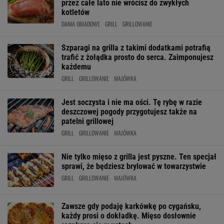
przez całe lato nie wrócisz do zwykłych
kotletów
DANIA OBIADOWE
GRILL
GRILLOWANIE
Szparagi na grilla z takimi dodatkami potrafią
trafić z żołądka prosto do serca. Zaimponujesz
każdemu
GRILL
GRILLOWANIE
MAJÓWKA
Jest soczysta i nie ma ości. Tę rybę w razie
deszczowej pogody przygotujesz także na
patelni grillowej
GRILL
GRILLOWANIE
MAJÓWKA
Nie tylko mięso z grilla jest pyszne. Ten specjał
sprawi, że będziesz brylować w towarzystwie
GRILL
GRILLOWANIE
MAJÓWKA
Zawsze gdy podaję karkówkę po cygańsku,
każdy prosi o dokładkę. Mięso dosłownie