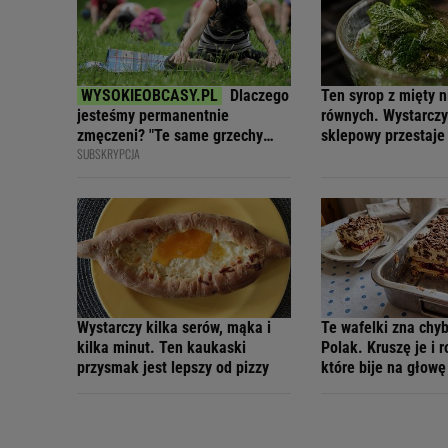
Dlaczego
Ten syrop z mięty 
jesteśmy permanentnie
równych. Wystarczy 
zmęczeni? "Te same grzechy
sklepowy przestaje 
SUBSKRYPCJA
główne"
Wystarczy kilka serów, mąka i
Te wafelki zna chy
kilka minut. Ten kaukaski
Polak. Kruszę je i r
przysmak jest lepszy od pizzy
które bije na głowę