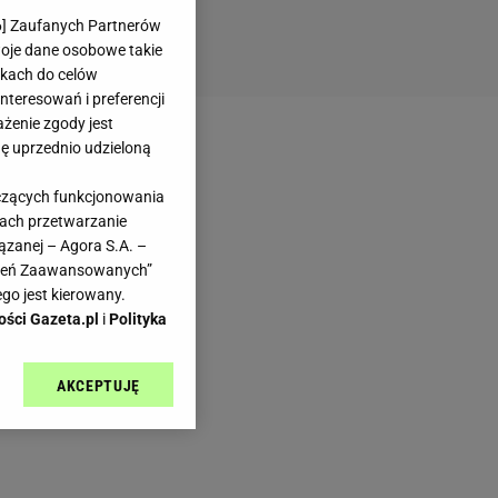
6
] Zaufanych Partnerów
woje dane osobowe takie
likach do celów
teresowań i preferencji
ażenie zgody jest
dę uprzednio udzieloną
yczących funkcjonowania
kach przetwarzanie
ązanej – Agora S.A. –
awień Zaawansowanych”
go jest kierowany.
ości Gazeta.pl
i
Polityka
AKCEPTUJĘ
l sp. z o.o., jej
ić swoje preferencje
arzania danych poprzez
ych”. Zmiana ustawień