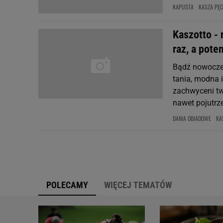
KAPUSTA
KASZA PĘ
Kaszotto -
raz, a pot
Bądź nowoczes
tania, modna
zachwyceni two
nawet pojutrze
DANIA OBIADOWE
KA
POLECAMY
WIĘCEJ TEMATÓW