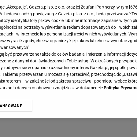
jąc „Akceptuję”, Gazeta.pl sp. z o.o. oraz jej Zaufani Partnerzy, w tym [
67
.A. będąca spółką powiązaną z Gazeta.pl sp. z o.o., będą przetwarzać T
ail czy identyfikatory plików cookie lub inne informacje zapisane w tych p
gólności na potrzeby wyświetlania reklam dopasowanych do Twoich zain
acjach i w Internecie lub personalizacji treści w nich wyświetlanych. Wyr
cesz wyrazić zgody, chcesz ograniczyć jej zakres lub chcesz wycofać zgo
aawansowanych”.
 być przetwarzane także do celów badania i mierzenia informacji dot
 łączone z danymi dot. świadczonych Tobie usług. W określonych przypad
i odbywa się w oparciu o uzasadniony interes Gazeta.pl, jej spółki powi
. Takiemu przetwarzaniu możesz się sprzeciwić, przechodząc do „Ust
nistratorem – w zależności od zakresu sprzeciwu i podmiotu, wobec które
etwarzaniu danych osobowych znajdziesz w dokumencie
Polityka Prywatn
WANSOWANE
żasz też zgodę na zainstalowanie i przechowywanie plików cookie Gazeta.p
gora S.A. na Twoim urządzeniu końcowym. Możesz w każdej chwili zmien
 wywołując narzędzie do zarządzania twoimi preferencjami dot. przetw
ywatności ” w stopce serwisu i przechodząc do „Ustawień Zaawansowan
st także za pomocą ustawień przeglądarki.