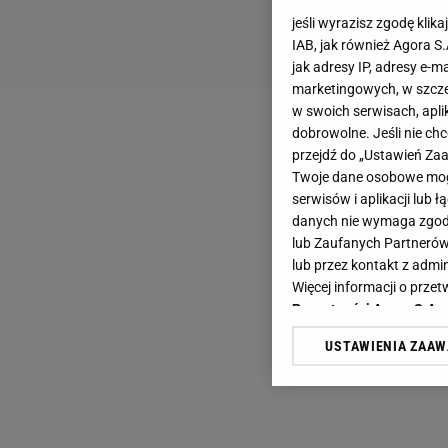
jeśli wyrazisz zgodę klika
IAB, jak również Agora S
jak adresy IP, adresy e-m
marketingowych, w szcze
w swoich serwisach, aplik
dobrowolne. Jeśli nie ch
przejdź do „Ustawień Z
Twoje dane osobowe mogą
serwisów i aplikacji lub
danych nie wymaga zgody 
lub Zaufanych Partnerów
lub przez kontakt z admi
Więcej informacji o prz
Prywatności Agora S.A.
USTAWIENIA ZAA
Klikając „Akceptuję” wyra
Zaufanych Partnerów i A
dotyczące plików cookie,
odnośnik „Ustawienia pr
plików cookie możliwa je