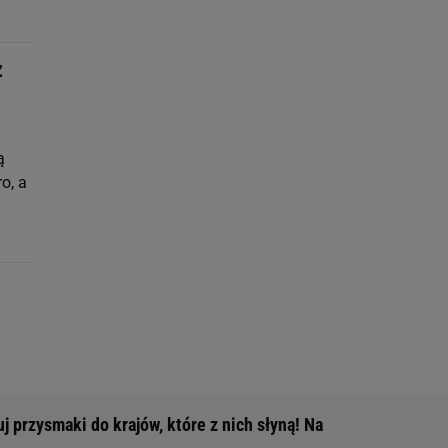
z
ą
o, a
 przysmaki do krajów, które z nich słyną! Na