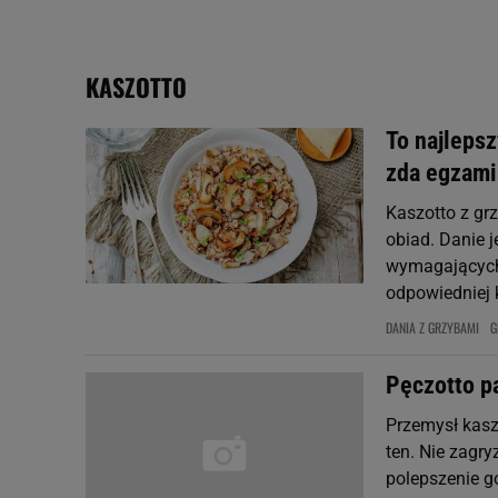
My, nasi Zaufani Partne
Użycie dokładnych danych
KASZOTTO
Przechowywanie informacji
badnie odbiorców i uleps
To najlepsz
zda egzamin
Kaszotto z gr
obiad. Danie j
wymagających 
odpowiedniej k
DANIA Z GRZYBAMI
G
Pęczotto p
Przemysł kasz
ten. Nie zagr
polepszenie g