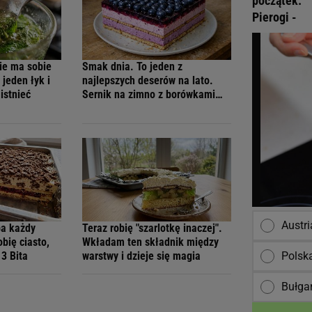
początek:
Pierogi -
nie ma sobie
Smak dnia. To jeden z
jeden łyk i
najlepszych deserów na lato.
istnieć
Sernik na zimno z borówkami
zawsze się udaje
Austri
ba każdy
Teraz robię "szarlotkę inaczej".
obię ciasto,
Wkładam ten składnik między
Polsk
 3 Bita
warstwy i dzieje się magia
Bułga