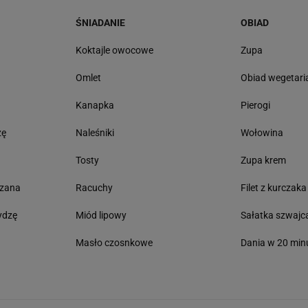
ŚNIADANIE
OBIAD
ę
Koktajle owocowe
Zupa
Omlet
Obiad wegetari
Kanapka
Pierogi
zę
Naleśniki
Wołowina
Tosty
Zupa krem
czana
Racuchy
Filet z kurczaka
ydzę
Miód lipowy
Sałatka szwajc
Masło czosnkowe
Dania w 20 min