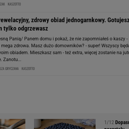
CZAK
KASZOTTO
 rewelacyjny, zdrowy obiad jednogarnkowy. Gotujes
em tylko odgrzewasz
ną Panią/ Panem domu i pokaż, że nie zapomniałeś o kaszy -
 i mega zdrowa. Masz dużo domowników? - super! Wszyscy będ
im obiadem. Mieszkasz sam - też extra, więcej zostanie na jutr
. Zanotu...
SZA GRYCZANA
KASZOTTO
1/12
Dopasuj