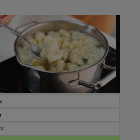
a
a
ria