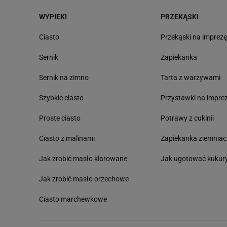
WYPIEKI
PRZEKĄSKI
Ciasto
Przekąski na imprez
Sernik
Zapiekanka
Sernik na zimno
Tarta z warzywami
Szybkie ciasto
Przystawki na impre
Proste ciasto
Potrawy z cukinii
Ciasto z malinami
Zapiekanka ziemnia
Jak zrobić masło klarowane
Jak ugotować kukur
Jak zrobić masło orzechowe
Ciasto marchewkowe