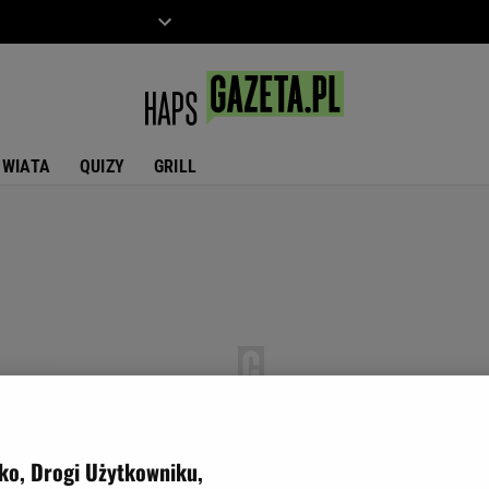
ZIECKO
MOTO
ŚWIATA
QUIZY
GRILL
ko, Drogi Użytkowniku,