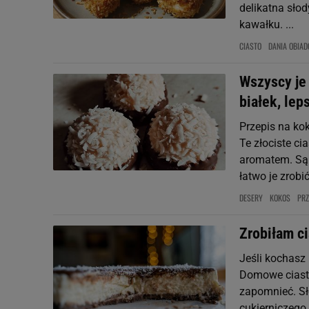
delikatna słod
kawałku. ...
CIASTO
DANIA OBIA
Wszyscy je 
białek, lep
Przepis na ko
Te złociste c
aromatem. Są 
łatwo je zrobić 
DESERY
KOKOS
PRZ
Zrobiłam ci
Jeśli kochasz 
Domowe ciasto
zapomnieć. Sł
cukierniczego