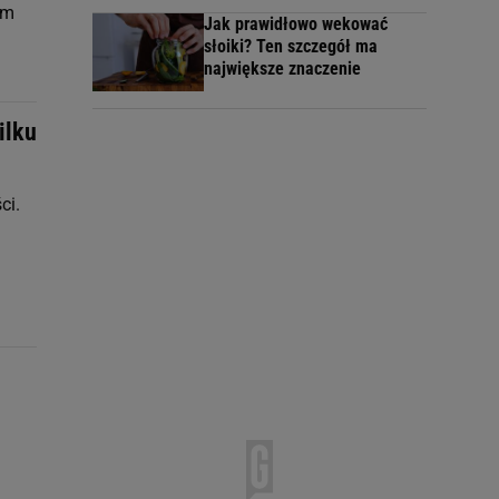
ym
Jak prawidłowo wekować
słoiki? Ten szczegół ma
największe znaczenie
ilku
ci.