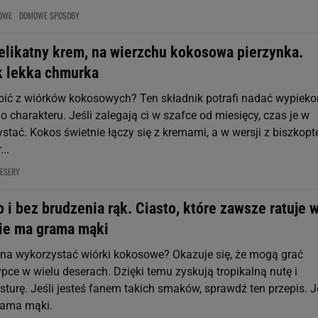
DOWE
DOMOWE SPOSOBY
elikatny krem, na wierzchu kokosowa pierzynka.
k lekka chmurka
ić z wiórków kokosowych? Ten składnik potrafi nadać wypiek
o charakteru. Jeśli zalegają ci w szafce od miesięcy, czas je w
stać. Kokos świetnie łączy się z kremami, a w wersji z biszkop
...
ESERY
i bez brudzenia rąk. Ciasto, które zawsze ratuje 
Nie ma grama mąki
a wykorzystać wiórki kokosowe? Okazuje się, że mogą grać
pce w wielu deserach. Dzięki temu zyskują tropikalną nutę i
turę. Jeśli jesteś fanem takich smaków, sprawdź ten przepis. J
grama mąki.