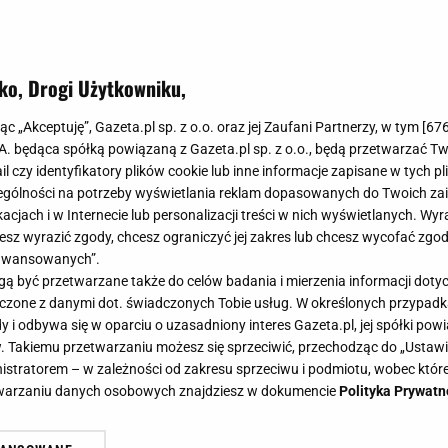
ko, Drogi Użytkowniku,
jąc „Akceptuję”, Gazeta.pl sp. z o.o. oraz jej Zaufani Partnerzy, w tym [
67
.A. będąca spółką powiązaną z Gazeta.pl sp. z o.o., będą przetwarzać T
ail czy identyfikatory plików cookie lub inne informacje zapisane w tych p
gólności na potrzeby wyświetlania reklam dopasowanych do Twoich zain
acjach i w Internecie lub personalizacji treści w nich wyświetlanych. Wyr
cesz wyrazić zgody, chcesz ograniczyć jej zakres lub chcesz wycofać zgo
aawansowanych”.
 być przetwarzane także do celów badania i mierzenia informacji dot
 łączone z danymi dot. świadczonych Tobie usług. W określonych przypad
i odbywa się w oparciu o uzasadniony interes Gazeta.pl, jej spółki powi
. Takiemu przetwarzaniu możesz się sprzeciwić, przechodząc do „Ust
nistratorem – w zależności od zakresu sprzeciwu i podmiotu, wobec które
etwarzaniu danych osobowych znajdziesz w dokumencie
Polityka Prywatn