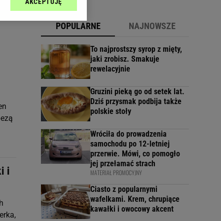
AKCEPTUJĘ
l sp. z o.o., jej
ić swoje preferencje
POPULARNE
NAJNOWSZE
arzania danych poprzez
ych”. Zmiana ustawień
To najprostszy syrop z mięty,
jaki zrobisz. Smakuje
rewelacyjnie
ach:
 celów identyfikacji.
omiar reklam i treści,
Gruzini pieką go od setek lat.
Dziś przysmak podbija także
en
polskie stoły
bezą
Wróciła do prowadzenia
samochodu po 12-letniej
przerwie. Mówi, co pomogło
jej przełamać strach
i i
MATERIAŁ PROMOCYJNY
Ciasto z popularnymi
wafelkami. Krem, chrupiące
h
kawałki i owocowy akcent
erka,