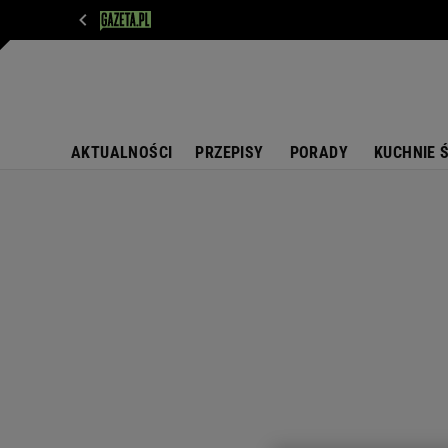
WIADOMOŚCI
NEXT
SPORT
PLOTEK
D
AKTUALNOŚCI
PRZEPISY
PORADY
KUCHNIE 