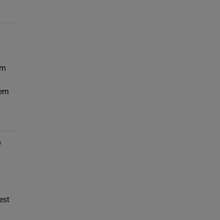
om
tem
w
est