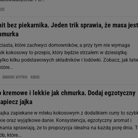
KOS
t bez piekarnika. Jeden trik sprawia, że masa jes
chmurka
 ciasta, które zachwyci domowników, a przy tym nie wymaga
nik kokosowy to przepis, który będzie strzałem w dziesiątkę.
tylko kilku podstawowych składników i lodówki. Zobacz, jak łat
tóre...
DOMOWE WYPIEKI
KOKOS
 kremowe i lekkie jak chmurka. Dodaj egzotyczny
zapiecz jajka
ajka zapiekane w mleku kokosowym z dodatkiem curry to szybk
kie oraz wyjątkowe danie. Konsystencja, egzotyczny aromat i
nania sprawiają, że to propozycja idealna na każdą porę dnia. 
b, które...