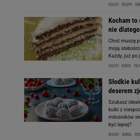
CIASTO
DESERY
KO
Kocham to c
nie dlatego
Choć muszę pr
moją słabością
Każdy, już po 
CIASTO
KOKOS
PAL
Słodkie ku
deserem zj
Szukasz idea
kulki z niesp
miłośników sło
być lepiej?
DESERY
KOKOS
PRZ