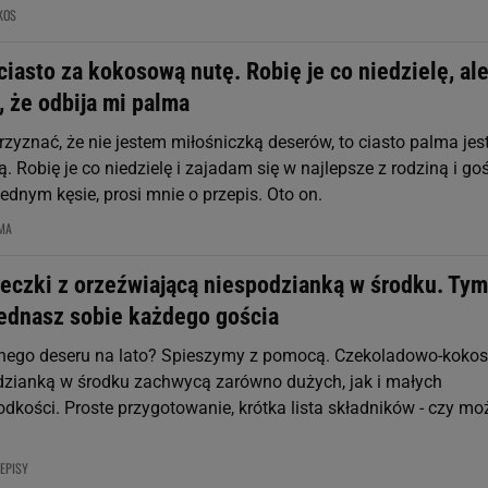
KOS
iasto za kokosową nutę. Robię je co niedzielę, al
, że odbija mi palma
zyznać, że nie jestem miłośniczką deserów, to ciasto palma jes
. Robię je co niedzielę i zajadam się w najlepsze z rodziną i go
jednym kęsie, prosi mnie o przepis. Oto on.
MA
leczki z orzeźwiającą niespodzianką w środku. Tym
ednasz sobie każdego gościa
lnego deseru na lato? Spieszymy z pomocą. Czekoladowo-koko
odzianką w środku zachwycą zarówno dużych, jak i małych
dkości. Proste przygotowanie, krótka lista składników - czy mo
EPISY