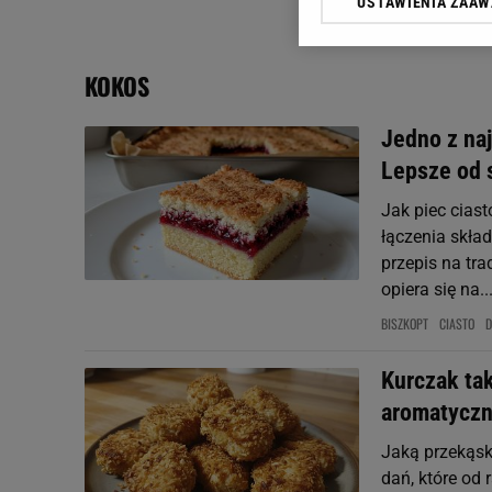
USTAWIENIA ZAA
Klikając „Akceptuję” wyra
Zaufanych Partnerów i A
dotyczące plików cookie,
KOKOS
odnośnik „Ustawienia pr
plików cookie możliwa je
Jedno z naj
My, nasi Zaufani Partne
Lepsze od s
Użycie dokładnych danych
Przechowywanie informacji
Jak piec cias
badnie odbiorców i uleps
łączenia skła
przepis na tr
opiera się na..
BISZKOPT
CIASTO
D
Kurczak tak
aromatyczn
Jaką przekąsk
dań, które od 