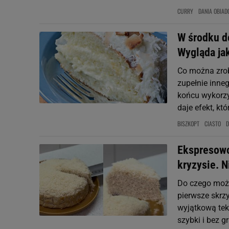
CURRY
DANIA OBIA
W środku d
Wygląda ja
Co można zrob
zupełnie inneg
końcu wykorzy
daje efekt, któr
BISZKOPT
CIASTO
D
Ekspresowo 
kryzysie. 
Do czego możn
pierwsze skrzy
wyjątkową teks
szybki i bez 