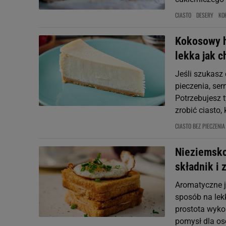
CIASTO
DESERY
KO
Kokosowy hi
lekka jak 
Jeśli szukasz
pieczenia, ser
Potrzebujesz 
zrobić ciasto, k
CIASTO BEZ PIECZENIA
Nieziemsko
składnik i 
Aromatyczne j
sposób na lek
prostota wyko
pomysł dla osó