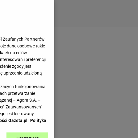
6
] Zaufanych Partnerów
woje dane osobowe takie
likach do celów
teresowań i preferencji
ażenie zgody jest
dę uprzednio udzieloną
yczących funkcjonowania
kach przetwarzanie
ązanej – Agora S.A. –
awień Zaawansowanych”
go jest kierowany.
ości Gazeta.pl
i
Polityka