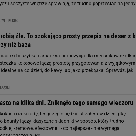
ycz i soczyste wnętrze sprawiają, że trudno poprzestać na jedn
DOWE
KOKOS
robią źle. To szokująco prosty przepis na deser z k
szy niż beza
kosanki to szybka i smaczna propozycja dla miłośników słodkoś
iasteczka kokosowe łączą prostotę przygotowania z wyjątkowym
idealne na co dzień, do kawy lub jako przekąska. Sprawdź, jak
i...
EKĄSKI
asto na kilka dni. Zniknęło tego samego wieczoru
kokos i czekoladę, ten przepis będzie strzałem w dziesiątkę.
 bounty łączy klasyczne składniki w sposób, który trudno
odkie, kremowe, efektowne i - co najlepsze - nie wymaga
 doświadczenia. Po...