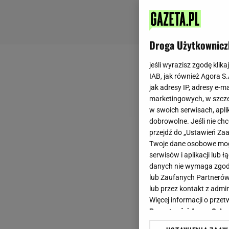
Droga Użytkownicz
jeśli wyrazisz zgodę klika
IAB, jak również Agora S
jak adresy IP, adresy e-m
marketingowych, w szcze
w swoich serwisach, aplik
dobrowolne. Jeśli nie ch
przejdź do „Ustawień Z
Twoje dane osobowe mogą
serwisów i aplikacji lub
danych nie wymaga zgody 
lub Zaufanych Partnerów
lub przez kontakt z admi
Więcej informacji o prz
Prywatności Agora S.A.