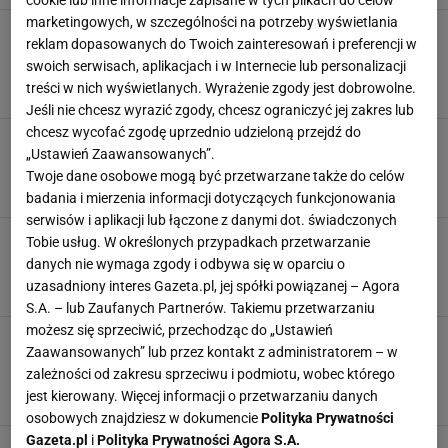
cookie lub inne informacje zapisane w tych plikach do celów
marketingowych, w szczególności na potrzeby wyświetlania
Komunia w domu czy w lokalu?
reklam dopasowanych do Twoich zainteresowań i preferencji w
Dziś to wybieramy chętniej. "Wszyscy się tam
swoich serwisach, aplikacjach i w Internecie lub personalizacji
męczyliśmy"
treści w nich wyświetlanych. Wyrażenie zgody jest dobrowolne.
KOMUNIA
PRZEKĄSKA
RESTAURACJA
Jeśli nie chcesz wyrazić zgody, chcesz ograniczyć jej zakres lub
chcesz wycofać zgodę uprzednio udzieloną przejdź do
Łabędzi puch to już przeżytek. Teraz to ciasto
„Ustawień Zaawansowanych”.
zrobi furorę na komunii
Twoje dane osobowe mogą być przetwarzane także do celów
CIASTA DOMOWE
CIASTO LEŚNY MECH
KOMUNIA
badania i mierzenia informacji dotyczących funkcjonowania
serwisów i aplikacji lub łączone z danymi dot. świadczonych
Co jedzą Polacy na komuniach? Kucharki są w
Tobie usług. W określonych przypadkach przetwarzanie
szoku. "Co to są gordonble?!"
danych nie wymaga zgody i odbywa się w oparciu o
JEDZENIE
KOMUNIA
NEWS
uzasadniony interes Gazeta.pl, jej spółki powiązanej – Agora
S.A. – lub Zaufanych Partnerów. Takiemu przetwarzaniu
możesz się sprzeciwić, przechodząc do „Ustawień
Na komunii siostrzeńca nie mogłam się im
Zaawansowanych” lub przez kontakt z administratorem – w
oprzeć. Kucharka zdradziła mi trik, by
zależności od zakresu sprzeciwu i podmiotu, wobec którego
rozpływały się w ustach
jest kierowany. Więcej informacji o przetwarzaniu danych
KOMUNIA
PORADY
TRIKI KUCHENNE
osobowych znajdziesz w dokumencie
Polityka Prywatności
Gazeta.pl
i
Polityka Prywatności Agora S.A.