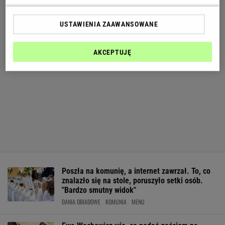
USTAWIENIA ZAAWANSOWANE
AKCEPTUJĘ
Poszła na komunię, a internet zawrzał. To, co
znalazło się na stole, poruszyło setki osób.
"Bardzo smutny widok"
DANIA OBIADOWE
KOMUNIA
MENU