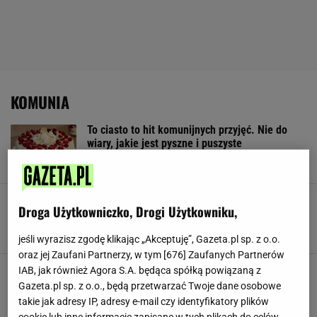
KOMUNIA
To ciasto to hit komunijnych przyjęć. Nie do
wiary, jakie jest pyszne i puszyste
CIASTA DOMOWE
CIASTO
KOMUNIA
To ciasto zrobi furorę na komuniach. Wygląda
Droga Użytkowniczko, Drogi Użytkowniku,
jak z okładki, smakuje jeszcze lepiej
CIASTO
KOMUNIA
MALINY
jeśli wyrazisz zgodę klikając „Akceptuję”, Gazeta.pl sp. z o.o.
oraz jej Zaufani Partnerzy, w tym [
676
] Zaufanych Partnerów
Ciasto na komunię bez pieczenia. Kilka chwil i
IAB, jak również Agora S.A. będąca spółką powiązaną z
masz blachę deseru o smaku pralin
Gazeta.pl sp. z o.o., będą przetwarzać Twoje dane osobowe
CIASTO
CIASTO BEZ PIECZENIA
DESERY
takie jak adresy IP, adresy e-mail czy identyfikatory plików