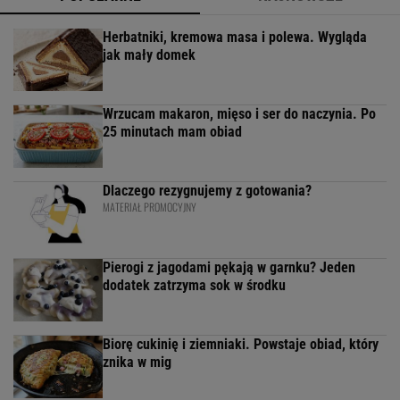
Herbatniki, kremowa masa i polewa. Wygląda
jak mały domek
Wrzucam makaron, mięso i ser do naczynia. Po
25 minutach mam obiad
Dlaczego rezygnujemy z gotowania?
MATERIAŁ PROMOCYJNY
Pierogi z jagodami pękają w garnku? Jeden
dodatek zatrzyma sok w środku
Biorę cukinię i ziemniaki. Powstaje obiad, który
znika w mig