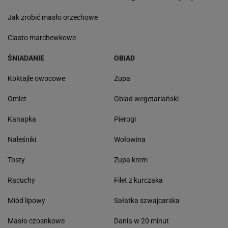
Jak zrobić masło orzechowe
Ciasto marchewkowe
ŚNIADANIE
OBIAD
Koktajle owocowe
Zupa
Omlet
Obiad wegetariański
Kanapka
Pierogi
Naleśniki
Wołowina
Tosty
Zupa krem
Racuchy
Filet z kurczaka
Miód lipowy
Sałatka szwajcarska
Masło czosnkowe
Dania w 20 minut