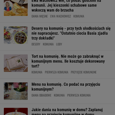
Ewa Wachowicz wie, co podać gościom na
komunii. Jej kieszonki schabowe same
wskoczą wam do brzucha
DANIA MIĘSNE
EWA WACHOWICZ
KOMUNIA
Desery na komunię - przy tych słodkościach się
nie napracujesz. "Ostatnio ciocia Basia zjadła
trzy dokładki"
DESERY
KOMUNIA
LODY
Tort na komunię. Nie może go zabraknąć w
komunijnym menu. Ile kosztuje dekorowany
tort?
KOMUNIA
PIERWSZA KOMUNIA
PRZYJĘCIE KOMUNIJNE
Menu na komunię. Co podać na przyjęciu
komunijnym?
DANIA OBIADOWE
KOMUNIA
PIERWSZA KOMUNIA
Jakie dania na komunię w domu? Zaplanuj
menu na przyjęcie komunijne w domu