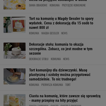
DANIA OBIADOWE
KOMUNIA
PRZYJĘCIE KOMUNIJNE
Tort na komunię u Magdy Gessler to spory
wydatek. Cena z dekoracją dla 15 osób to
nawet 800 zł
KOMUNIA
MAGDA GESSLER
NEWS
Dekoracje stołu: komunia to okazja
szczególna. Zobacz, co jest modne w tym
sezonie
DEKORACJE STOŁU
KOMUNIA
NEWS
Tort komunijny dla dziewczynki. Masę
plastyczną i ozdoby można przygotować
samodzielnie. To nic trudnego!
KOMUNIA
PIERWSZA KOMUNIA
TORT
Ciasta na komunię, które zawsze się sprawdzą
- mamy przepisy na hity przyjęć
CIASTA Z KREMEM
CIASTO
CIASTO Z OWOCAMI