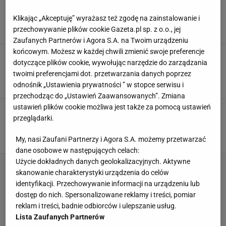
Tak wyglądały komunie na przełomie wieków,
teraz to nie do pomyślenia. "Dziadek wiózł
Klikając „Akceptuję” wyrażasz też zgodę na zainstalowanie i
wieprzka na taczkach"
przechowywanie plików cookie Gazeta.pl sp. z o.o., jej
CIEKAWOSTKI
JEDZENIE
KOMUNIA
Zaufanych Partnerów i Agora S.A. na Twoim urządzeniu
końcowym. Możesz w każdej chwili zmienić swoje preferencje
U Adamczyka tanio nie jest, ale u Gessler
dotyczące plików cookie, wywołując narzędzie do zarządzania
jeszcze drożej. Za komunię u gwiazd trzeba
wydać krocie
twoimi preferencjami dot. przetwarzania danych poprzez
odnośnik „Ustawienia prywatności ” w stopce serwisu i
CENY
KOMUNIA
MAGDA GESSLER
przechodząc do „Ustawień Zaawansowanych”. Zmiana
ustawień plików cookie możliwa jest także za pomocą ustawień
Najlepszy przepis na główne danie komunijne.
przeglądarki.
Te pieczone udka z kurczaka znikną w mig ze
stołu
My, nasi Zaufani Partnerzy i Agora S.A. możemy przetwarzać
DANIA OBIADOWE
DANIA Z KURCZAKA
KOMUNIA
dane osobowe w następujących celach:
Użycie dokładnych danych geolokalizacyjnych. Aktywne
skanowanie charakterystyki urządzenia do celów
identyfikacji. Przechowywanie informacji na urządzeniu lub
dostęp do nich. Spersonalizowane reklamy i treści, pomiar
reklam i treści, badnie odbiorców i ulepszanie usług.
Lista Zaufanych Partnerów