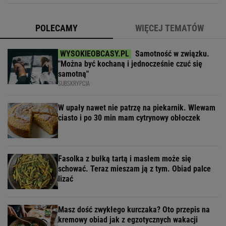
POLECAMY
WIĘCEJ TEMATÓW
Samotność w związku.
"Można być kochaną i jednocześnie czuć się
samotną"
SUBSKRYPCJA
W upały nawet nie patrzę na piekarnik. Wlewam
ciasto i po 30 min mam cytrynowy obłoczek
Fasolka z bułką tartą i masłem może się
schować. Teraz mieszam ją z tym. Obiad palce
lizać
Masz dość zwykłego kurczaka? Oto przepis na
kremowy obiad jak z egzotycznych wakacji