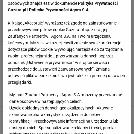
osobowych znajdziesz w dokumencie
Polityka Prywatności
Gazeta.pl
i
Polityka Prywatności Agora S.A.
Góralska kwaśnica prosto z Podhala. Z tym
przepisem wyjdzie obłędna i rozgrzewająca
Klikając „Akceptuję” wyrażasz też zgodę na zainstalowanie i
zupa
przechowywanie plików cookie Gazeta.pl sp. z o.o., jej
DANIA ROZGRZEWAJĄCE
KAPUSTA KISZONA
KUCHNIA GÓRALSKA
Zaufanych Partnerów i Agora S.A. na Twoim urządzeniu
końcowym. Możesz w każdej chwili zmienić swoje preferencje
Ta zupa króluje na Podhalu od pokoleń. Górale
dotyczące plików cookie, wywołując narzędzie do zarządzania
wierzą, że w czterech składnikach kryje się
twoimi preferencjami dot. przetwarzania danych poprzez
samo zdrowie
odnośnik „Ustawienia prywatności ” w stopce serwisu i
DANIA REGIONALNE
GÓRALE
KAPUSTA
przechodząc do „Ustawień Zaawansowanych”. Zmiana
ustawień plików cookie możliwa jest także za pomocą ustawień
Tradycyjny, swojski przepis na zupę z czterech
przeglądarki.
składników. Kapuściany rarytas królował na
Podhalu
My, nasi Zaufani Partnerzy i Agora S.A. możemy przetwarzać
BIAŁKA TATRZAŃSKA
DANIA OBIADOWE
KAPUSTA
dane osobowe w następujących celach:
Użycie dokładnych danych geolokalizacyjnych. Aktywne
skanowanie charakterystyki urządzenia do celów
identyfikacji. Przechowywanie informacji na urządzeniu lub
dostęp do nich. Spersonalizowane reklamy i treści, pomiar
POPULARNE
NAJNOWSZE