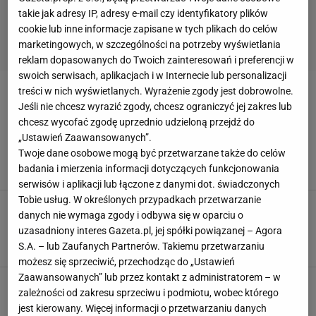
takie jak adresy IP, adresy e-mail czy identyfikatory plików
cookie lub inne informacje zapisane w tych plikach do celów
marketingowych, w szczególności na potrzeby wyświetlania
reklam dopasowanych do Twoich zainteresowań i preferencji w
swoich serwisach, aplikacjach i w Internecie lub personalizacji
treści w nich wyświetlanych. Wyrażenie zgody jest dobrowolne.
KUCHNIA GÓRALSKA
Jeśli nie chcesz wyrazić zgody, chcesz ograniczyć jej zakres lub
chcesz wycofać zgodę uprzednio udzieloną przejdź do
Odstrasza wampiry, smakuje bosko i rozgrzewa
„Ustawień Zaawansowanych”.
jak koc. Na styczniowe mrozy nie ma lepszej
Twoje dane osobowe mogą być przetwarzane także do celów
zupy
badania i mierzenia informacji dotyczących funkcjonowania
CZOSNEK
DANIA ROZGRZEWAJĄCE
KUCHNIA GÓRALSKA
serwisów i aplikacji lub łączone z danymi dot. świadczonych
Tobie usług. W określonych przypadkach przetwarzanie
Mrozowska łączy 4 składniki. O jednym z nich
danych nie wymaga zgody i odbywa się w oparciu o
nikt by nie pomyślał. Są smaczniejsze od
uzasadniony interes Gazeta.pl, jej spółki powiązanej – Agora
zwykłych placków
S.A. – lub Zaufanych Partnerów. Takiemu przetwarzaniu
DROŻDŻÓWKA
JESIENNE PRZEPISY
KUCHNIA GÓRALSKA
możesz się sprzeciwić, przechodząc do „Ustawień
Zaawansowanych” lub przez kontakt z administratorem – w
Jeśli kochasz ziemniaki, koniecznie spróbuj
zależności od zakresu sprzeciwu i podmiotu, wobec którego
zrobić tarcioki. To najlepsze kluski na Podhalu
jest kierowany. Więcej informacji o przetwarzaniu danych
GÓRALE
KARCZMA
KLUSKI