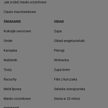
Jak zrobić masło orzechowe
Ciasto marchewkowe
ŚNIADANIE
OBIAD
Koktajle owocowe
Zupa
Omlet
Obiad wegetariański
Kanapka
Pierogi
Naleśniki
Wołowina
Tosty
Zupa krem
Racuchy
Filet z kurczaka
Miód lipowy
Sałatka szwajcarska
Masło czosnkowe
Dania w 20 minut