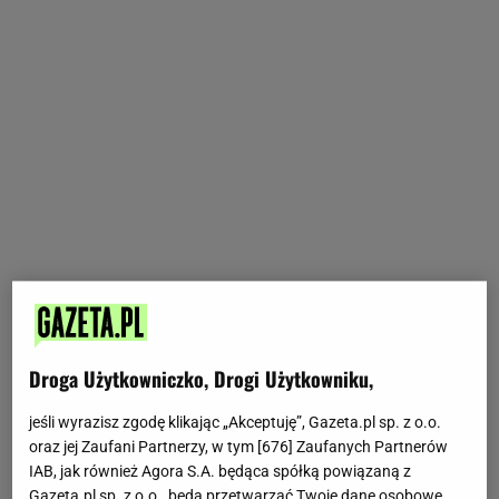
Droga Użytkowniczko, Drogi Użytkowniku,
jeśli wyrazisz zgodę klikając „Akceptuję”, Gazeta.pl sp. z o.o.
oraz jej Zaufani Partnerzy, w tym [
676
] Zaufanych Partnerów
IAB, jak również Agora S.A. będąca spółką powiązaną z
Gazeta.pl sp. z o.o., będą przetwarzać Twoje dane osobowe