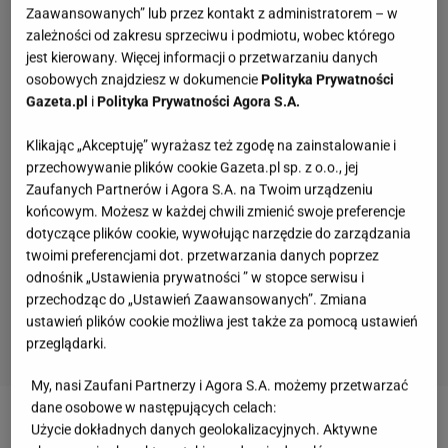
Zaawansowanych” lub przez kontakt z administratorem – w
zależności od zakresu sprzeciwu i podmiotu, wobec którego
jest kierowany. Więcej informacji o przetwarzaniu danych
osobowych znajdziesz w dokumencie
Polityka Prywatności
Gazeta.pl
i
Polityka Prywatności Agora S.A.
Klikając „Akceptuję” wyrażasz też zgodę na zainstalowanie i
przechowywanie plików cookie Gazeta.pl sp. z o.o., jej
Zaufanych Partnerów i Agora S.A. na Twoim urządzeniu
końcowym. Możesz w każdej chwili zmienić swoje preferencje
dotyczące plików cookie, wywołując narzędzie do zarządzania
twoimi preferencjami dot. przetwarzania danych poprzez
odnośnik „Ustawienia prywatności ” w stopce serwisu i
przechodząc do „Ustawień Zaawansowanych”. Zmiana
ustawień plików cookie możliwa jest także za pomocą ustawień
przeglądarki.
My, nasi Zaufani Partnerzy i Agora S.A. możemy przetwarzać
Tych słów używali nasi dziadkowie, teraz
dane osobowe w następujących celach:
niewiele osób je pamięta. A ty?
Użycie dokładnych danych geolokalizacyjnych. Aktywne