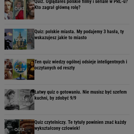
Quiz. Oglądałeś polskie filmy i seriale w PRL-u?
Kto zagrał główną rolę?
Quiz: polskie miasta. My podajemy 3 hasła, ty
wskazujesz jakie to miasto
Ten quiz wiedzy ogólnej odsieje inteligentnych i
oczytanych od reszty
Łatwy quiz o gotowaniu. Nie musisz być szefem
kuchni, by zdobyć 9/9
Quiz czytelniczy. Te tytuły powinien znać każdy
wykształcony człowiek!