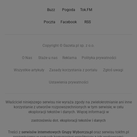
Buzz
Pogoda
Tok.FM
Poczta
Facebook
RSS
Copyright © Gazeta.pl sp. z o.o.
O Nas
Staże u nas
Reklama
Polityka prywatności
Wszystkie artykuły
Zasady korzystania z portalu
Zgłoś uwagi
Ustawienia prywatności
Właściciel niniejszego serwisu nie wyraża zgody na zwielokrotnianie ani inne
korzystanie z utworów rozpowszechnionych w tym serwisie, w celu
eksploracji tekstów i danych. Więcej informacji w
zastrzeżeniu dot. eksploracji tekstów i danych
Treści z
serwisów internetowych Grupy Wyborcza.pl
oraz serwisu tokfm.pl