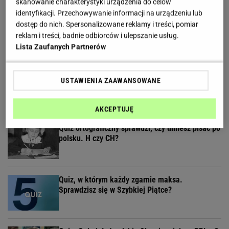
skanowanie charakterystyki urządzenia do celów
identyfikacji. Przechowywanie informacji na urządzeniu lub
Pamiętasz, jak miał na imię Kusy? Rozwiąż quiz
dostęp do nich. Spersonalizowane reklamy i treści, pomiar
o serialu "Ranczo"!
reklam i treści, badnie odbiorców i ulepszanie usług.
Lista Zaufanych Partnerów
Usunęliśmy jedno słowo z tytułów polskich
USTAWIENIA ZAAWANSOWANE
filmów. Rozwiążesz bezbłędnie?
AKCEPTUJĘ
Quiz ortograficzny sprawdzi, czy umiesz pisać po
polsku. H czy CH?
Quiz, w którym każdy zgarnie maksa.
Sprawdzisz się w Szybkiej Piątce?