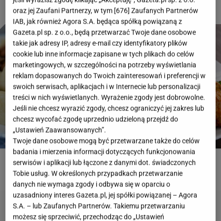
oraz jej Zaufani Partnerzy, w tym [
676
] Zaufanych Partnerów
IAB, jak również Agora S.A. będąca spółką powiązaną z
Gazeta.pl sp. z o.o., będą przetwarzać Twoje dane osobowe
takie jak adresy IP, adresy e-mail czy identyfikatory plików
cookie lub inne informacje zapisane w tych plikach do celów
marketingowych, w szczególności na potrzeby wyświetlania
reklam dopasowanych do Twoich zainteresowań i preferencji w
swoich serwisach, aplikacjach i w Internecie lub personalizacji
treści w nich wyświetlanych. Wyrażenie zgody jest dobrowolne.
Jeśli nie chcesz wyrazić zgody, chcesz ograniczyć jej zakres lub
chcesz wycofać zgodę uprzednio udzieloną przejdź do
„Ustawień Zaawansowanych”.
Twoje dane osobowe mogą być przetwarzane także do celów
badania i mierzenia informacji dotyczących funkcjonowania
serwisów i aplikacji lub łączone z danymi dot. świadczonych
ROZWIĄŻ QUIZ
Tobie usług. W określonych przypadkach przetwarzanie
danych nie wymaga zgody i odbywa się w oparciu o
uzasadniony interes Gazeta.pl, jej spółki powiązanej – Agora
S.A. – lub Zaufanych Partnerów. Takiemu przetwarzaniu
możesz się sprzeciwić, przechodząc do „Ustawień