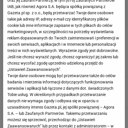
oraz jej Zaufani Partnerzy, w tym [
676
] Zaufanych Partnerów
IAB, jak również Agora S.A. będąca spółką powiązaną z
Gazeta.pl sp. z o.o., będą przetwarzać Twoje dane osobowe
takie jak adresy IP, adresy e-mail czy identyfikatory plików
cookie lub inne informacje zapisane w tych plikach do celów
marketingowych, w szczególności na potrzeby wyświetlania
reklam dopasowanych do Twoich zainteresowań i preferencji w
MLEKO SKONDENSOWANE
swoich serwisach, aplikacjach i w Internecie lub personalizacji
treści w nich wyświetlanych. Wyrażenie zgody jest dobrowolne.
Nie włączam piekarnika i robię ten deser.
Jeśli nie chcesz wyrazić zgody, chcesz ograniczyć jej zakres lub
Wygląda jak tiramisu, potrzebujesz 3
składników
chcesz wycofać zgodę uprzednio udzieloną przejdź do
„Ustawień Zaawansowanych”.
BEZ PIECZENIA
CYTRYNA
DESERY
Twoje dane osobowe mogą być przetwarzane także do celów
badania i mierzenia informacji dotyczących funkcjonowania
Gdy wpadają goście, zawsze podaję im te
serwisów i aplikacji lub łączone z danymi dot. świadczonych
ciasteczka. Wszyscy się dziwię, gdy mówię, z
czego je robię
Tobie usług. W określonych przypadkach przetwarzanie
CIASTKA
DESER
DOMOWE WYPIEKI
danych nie wymaga zgody i odbywa się w oparciu o
uzasadniony interes Gazeta.pl, jej spółki powiązanej – Agora
S.A. – lub Zaufanych Partnerów. Takiemu przetwarzaniu
Spróbowałam tych truskawek i teraz już nie
sięgam po klasyczny deser. Ten składnik
możesz się sprzeciwić, przechodząc do „Ustawień
wszystko zmienia
Zaawansowanych” lub przez kontakt z administratorem – w