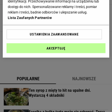
identyfikacji. Przechowywanie informacji na urządzeniu lub
dostęp do nich. Spersonalizowane reklamy i treści, pomiar
Takie lody królowały w latach 80. Smak
reklam i treści, badnie odbiorców i ulepszanie usług.
dawnych lat to zaledwie trzy banalne i tanie
Lista Zaufanych Partnerów
składniki
DESERY
DOMOWE LODY
DOMOWE SPOSOBY
USTAWIENIA ZAAWANSOWANE
Sernik z mlekiem skondensowanym - ciasto na
każdą okazję. Wykorzystaj ten trik, aby nie
opadło
AKCEPTUJĘ
CIASTO
MLEKO SKONDENSOWANE
NEWS
POPULARNE
NAJNOWSZE
Ten syrop z mięty to hit na upalne dni.
Wystarczą 4 składniki
Fasolka z bułką tartą może się schować. Teraz