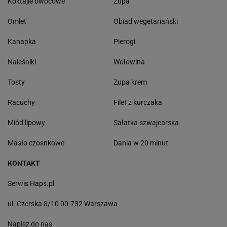
Koktajle owocowe
Zupa
Omlet
Obiad wegetariański
Kanapka
Pierogi
Naleśniki
Wołowina
Tosty
Zupa krem
Racuchy
Filet z kurczaka
Miód lipowy
Sałatka szwajcarska
Masło czosnkowe
Dania w 20 minut
KONTAKT
Serwis Haps.pl
ul. Czerska 8/10 00-732 Warszawa
Napisz do nas