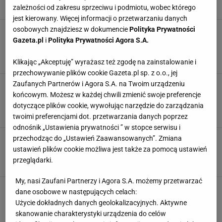
DESER
DESERY
MLEKO SKONDENSOWANE
zależności od zakresu sprzeciwu i podmiotu, wobec którego
jest kierowany. Więcej informacji o przetwarzaniu danych
osobowych znajdziesz w dokumencie
Polityka Prywatności
Ciasto mleczne gotowe w 10 minut?
Uczestniczka "MasterChefa" zdradza sekret
Gazeta.pl
i
Polityka Prywatności Agora S.A.
puszystej konsystencji
CIASTO
CIASTO BEZ PIECZENIA
DESERY
Klikając „Akceptuję” wyrażasz też zgodę na zainstalowanie i
przechowywanie plików cookie Gazeta.pl sp. z o.o., jej
Zaufanych Partnerów i Agora S.A. na Twoim urządzeniu
Zawsze dodaj do ciast ten kremowy składnik.
Dzięki niemu sernik jest puszysty i kremowy jak
końcowym. Możesz w każdej chwili zmienić swoje preferencje
z cukierni
dotyczące plików cookie, wywołując narzędzie do zarządzania
BISZKOPT
CIASTA DOMOWE
CIASTO
twoimi preferencjami dot. przetwarzania danych poprzez
odnośnik „Ustawienia prywatności ” w stopce serwisu i
Idealne placuszki bez dodatku mleka? Z tym
przechodząc do „Ustawień Zaawansowanych”. Zmiana
zamiennikiem będą miękkie jak poduszeczki
ustawień plików cookie możliwa jest także za pomocą ustawień
DOMOWE PRZEPISY
MLEKO SKONDENSOWANE
OBIADY DOMOWE
przeglądarki.
My, nasi Zaufani Partnerzy i Agora S.A. możemy przetwarzać
Kruche ciasteczka z nietypowym składnikiem.
dane osobowe w następujących celach:
Wystarczy zagnieść składniki i słodkie deser
Użycie dokładnych danych geolokalizacyjnych. Aktywne
jest gotowy
skanowanie charakterystyki urządzenia do celów
CIASTECZKA
CIASTKA
DOMOWE WYPIEKI