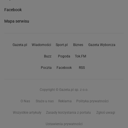
Facebook
Mapa serwisu
Gazeta.pl
Wiadomości
Sport.pl
Biznes
Gazeta Wyborcza
Buzz
Pogoda
Tok.FM
Poczta
Facebook
RSS
Copyright © Gazeta.pl sp. z o.o.
O Nas
Staże u nas
Reklama
Polityka prywatności
Wszystkie artykuły
Zasady korzystania z portalu
Zgłoś uwagi
Ustawienia prywatności