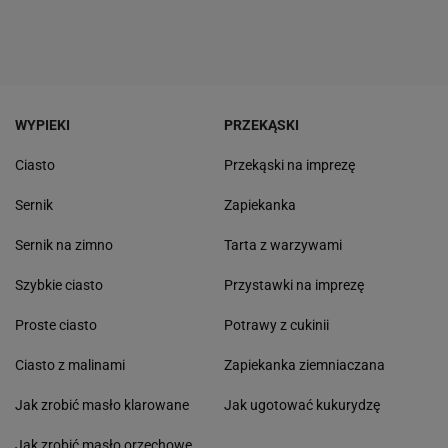
WYPIEKI
PRZEKĄSKI
Ciasto
Przekąski na imprezę
Sernik
Zapiekanka
Sernik na zimno
Tarta z warzywami
Szybkie ciasto
Przystawki na imprezę
Proste ciasto
Potrawy z cukinii
Ciasto z malinami
Zapiekanka ziemniaczana
Jak zrobić masło klarowane
Jak ugotować kukurydzę
Jak zrobić masło orzechowe