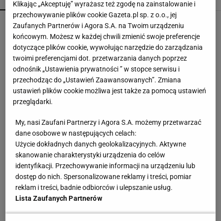
Klikając „Akceptuję” wyrażasz też zgodę na zainstalowanie i
przechowywanie plików cookie Gazeta.pl sp. z o.o., jej
Posyp skórkę ziemniaka sodą. Prosty trik
Zaufanych Partnerów i Agora S.A. na Twoim urządzeniu
pomaga w kuchni
końcowym. Możesz w każdej chwili zmienić swoje preferencje
dotyczące plików cookie, wywołując narzędzie do zarządzania
twoimi preferencjami dot. przetwarzania danych poprzez
Fasolka z bułką tartą może się schować. Teraz
odnośnik „Ustawienia prywatności ” w stopce serwisu i
mieszam ją z tym
przechodząc do „Ustawień Zaawansowanych”. Zmiana
ustawień plików cookie możliwa jest także za pomocą ustawień
przeglądarki.
Wróciła do prowadzenia samochodu po 12-
letniej przerwie. Mówi, co pomogło jej
My, nasi Zaufani Partnerzy i Agora S.A. możemy przetwarzać
przełamać strach
dane osobowe w następujących celach:
MATERIAŁ PROMOCYJNY
Użycie dokładnych danych geolokalizacyjnych. Aktywne
Wlewam masę i przykrywam. Po 30 minutach
skanowanie charakterystyki urządzenia do celów
mam cytrynowy obłoczek
identyfikacji. Przechowywanie informacji na urządzeniu lub
dostęp do nich. Spersonalizowane reklamy i treści, pomiar
reklam i treści, badnie odbiorców i ulepszanie usług.
To najprostszy syrop z mięty, jaki zrobisz.
Lista Zaufanych Partnerów
Smakuje rewelacyjnie