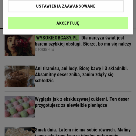
USTAWIENIA ZAAWANSOWANE
POLECAMY
WIĘCEJ TEMATÓW
AKCEPTUJĘ
Dla narcyza świat jest
barem szybkiej obsługi. Bierze, bo mu się należy
SUBSKRYPCJA
Ani tiramisu, ani lody. Biorę kawę i 3 składniki.
Aksamitny deser znika, zanim zdąży się
schłodzić
Wygląda jak z ekskluzywnej cukierni. Ten deser
przygotujesz za niewielkie pieniądze
Smak dnia. Latem nie ma sobie równych. Maliny
i puszysty krem tworzą idealne połączenie