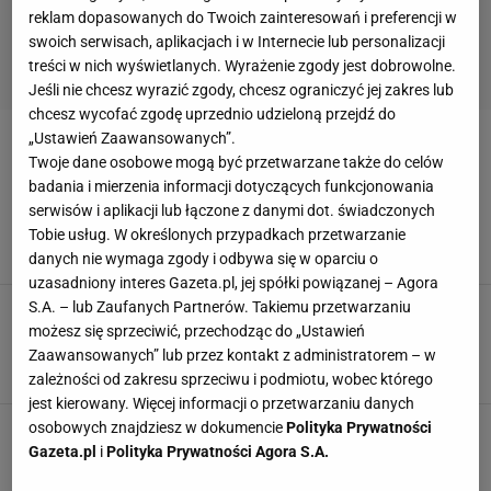
reklam dopasowanych do Twoich zainteresowań i preferencji w
swoich serwisach, aplikacjach i w Internecie lub personalizacji
treści w nich wyświetlanych. Wyrażenie zgody jest dobrowolne.
Jeśli nie chcesz wyrazić zgody, chcesz ograniczyć jej zakres lub
chcesz wycofać zgodę uprzednio udzieloną przejdź do
„Ustawień Zaawansowanych”.
NAGRODY
Twoje dane osobowe mogą być przetwarzane także do celów
badania i mierzenia informacji dotyczących funkcjonowania
Poznaliśmy 50 najlepszych restauracji na
serwisów i aplikacji lub łączone z danymi dot. świadczonych
świecie. Jedno miasto zdominowało ranking
Tobie usług. W określonych przypadkach przetwarzanie
NAGRODY
NEWS
RANKING
danych nie wymaga zgody i odbywa się w oparciu o
uzasadniony interes Gazeta.pl, jej spółki powiązanej – Agora
S.A. – lub Zaufanych Partnerów. Takiemu przetwarzaniu
Krakowska restauracja najlepszą w Polsce i
jedną z najlepszych na świecie. Prestiżowy
możesz się sprzeciwić, przechodząc do „Ustawień
konkurs wyłonił zwycięzcę
Zaawansowanych” lub przez kontakt z administratorem – w
FIORENTINA
KRAKÓW
NAGRODY
zależności od zakresu sprzeciwu i podmiotu, wobec którego
jest kierowany. Więcej informacji o przetwarzaniu danych
osobowych znajdziesz w dokumencie
Polityka Prywatności
Gazeta.pl
i
Polityka Prywatności Agora S.A.
POPULARNE
NAJNOWSZE