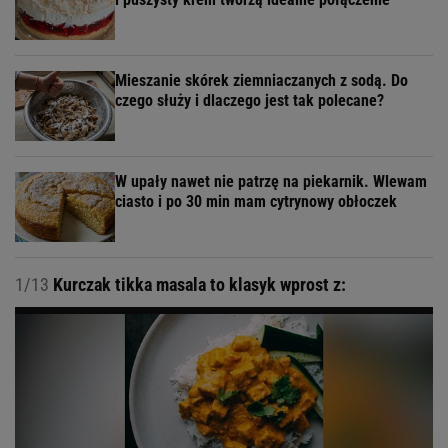
Mieszanie skórek ziemniaczanych z sodą. Do
czego służy i dlaczego jest tak polecane?
W upały nawet nie patrzę na piekarnik. Wlewam
ciasto i po 30 min mam cytrynowy obłoczek
1/13
Kurczak tikka masala to klasyk wprost z: