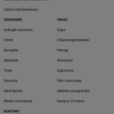
Ciasto marchewkowe
ŚNIADANIE
OBIAD
Koktajle owocowe
Zupa
Omlet
Obiad wegetariański
Kanapka
Pierogi
Naleśniki
Wołowina
Tosty
Zupa krem
Racuchy
Filet z kurczaka
Miód lipowy
Sałatka szwajcarska
Masło czosnkowe
Dania w 20 minut
KONTAKT