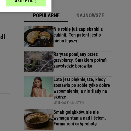
AKCEPTUJĘ
l sp. z o.o., jej
ić swoje preferencje
POPULARNE
NAJNOWSZE
arzania danych poprzez
ych”. Zmiana ustawień
Nie robię już zapiekanki z
cukinii. Ten patent jest o
dl
niebo lepszy
ach:
 celów identyfikacji.
omiar reklam i treści,
Rarytas pomijany przez
grzybiarzy. Smakiem potrafi
zawstydzić borowika
Lato jest piękniejsze, kiedy
zostawia po sobie tylko dobre
wspomnienia, a nie ślady na
skórze
MATERIAŁ PROMOCYJNY
Smak gołąbków, ale nie
wymaga stania nad liściem.
Forma robi całą robotę
h