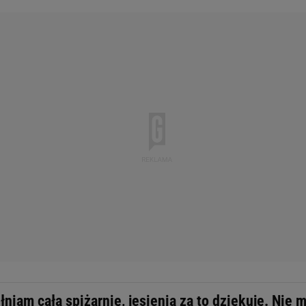
niam całą spiżarnię, jesienią za to dziękuję. Nie 