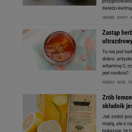
przygotowani
świeżo kwitną
JABŁONIE
KWIATY
Zastąp her
ultrazdrow
To nie jest h
dobro: antyoks
witaminę C, co
jest rooibos?
HERBATA
NAPÓJ
PO
Zrób lemoni
składnik je
Jak zrobić pr
miętą, ale o n
pokazuje, że t