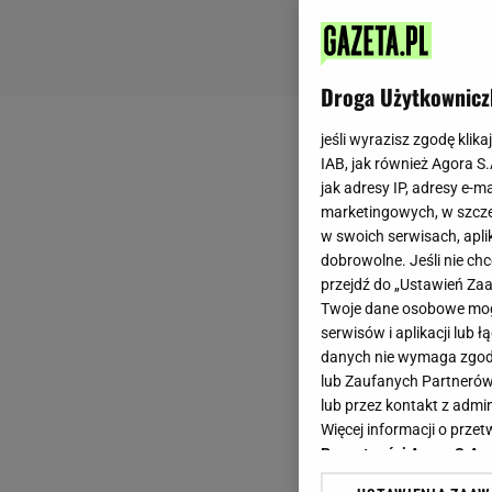
Droga Użytkownicz
jeśli wyrazisz zgodę klika
IAB, jak również Agora S
jak adresy IP, adresy e-m
marketingowych, w szcze
w swoich serwisach, aplik
dobrowolne. Jeśli nie ch
przejdź do „Ustawień Z
Twoje dane osobowe mogą
serwisów i aplikacji lub
danych nie wymaga zgody 
lub Zaufanych Partnerów
lub przez kontakt z admi
Więcej informacji o prz
Prywatności Agora S.A.