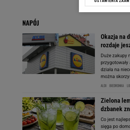
USTAWIENIA ZAA
Klikając „Akceptuję” wyra
Zaufanych Partnerów i A
dotyczące plików cookie,
NAPÓJ
odnośnik „Ustawienia pr
plików cookie możliwa je
Okazja na d
My, nasi Zaufani Partne
rozdaje jes
Użycie dokładnych danych
Przechowywanie informacji
Duże zakupy mo
badnie odbiorców i uleps
przygotowały 
działa na nie
można skorzyst
ALDI
BIEDRONKA
LI
Zielona lem
dzbanek zn
Co jest najlep
sięga po domo