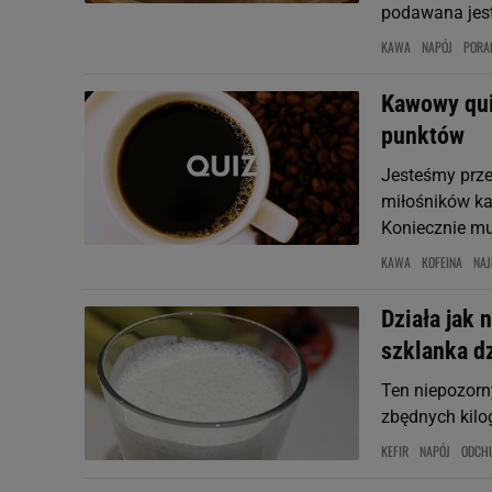
podawana jest
KAWA
NAPÓJ
PORA
Kawowy qui
punktów
Jesteśmy prze
miłośników ka
Koniecznie mu
KAWA
KOFEINA
NAJ
Działa jak 
szklanka d
Ten niepozorn
zbędnych kilog
KEFIR
NAPÓJ
ODCH