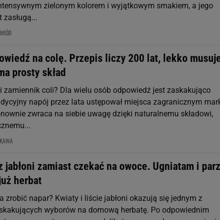
intensywnym zielonym kolorem i wyjątkowym smakiem, a jego
t zasługą...
MIÓD
wiedź na colę. Przepis liczy 200 lat, lekko musuje
ma prosty skład
ki zamiennik coli? Dla wielu osób odpowiedź jest zaskakująco
radycyjny napój przez lata ustępował miejsca zagranicznym ma
onownie zwraca na siebie uwagę dzięki naturalnemu składowi,
cznemu...
KAWA
 jabłoni zamiast czekać na owoce. Ugniatam i parz
już herbat
zrobić napar? Kwiaty i liście jabłoni okazują się jednym z
zaskakujących wyborów na domową herbatę. Po odpowiednim