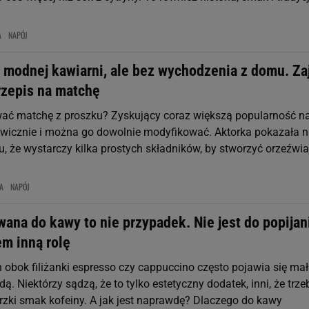
A
NAPÓJ
z modnej kawiarni, ale bez wychodzenia z domu. Za
rzepis na matchę
ać matchę z proszku? Zyskujący coraz większą popularność n
kawicznie i można go dowolnie modyfikować. Aktorka pokazała 
, że wystarczy kilka prostych składników, by stworzyć orzeźwia
A
NAPÓJ
na do kawy to nie przypadek. Nie jest do popijan
em inną rolę
 obok filiżanki espresso czy cappuccino często pojawia się ma
ą. Niektórzy sądzą, że to tylko estetyczny dodatek, inni, że trze
orzki smak kofeiny. A jak jest naprawdę? Dlaczego do kawy