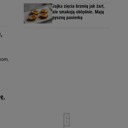
Jajka zięcia brzmią jak żart,
ale smakują obłędnie. Mają
pyszną panierkę
,
rkom,
ę,