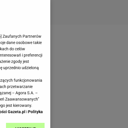
6
] Zaufanych Partnerów
woje dane osobowe takie
likach do celów
teresowań i preferencji
ażenie zgody jest
dę uprzednio udzieloną
yczących funkcjonowania
kach przetwarzanie
ązanej – Agora S.A. –
awień Zaawansowanych”
go jest kierowany.
ości Gazeta.pl
i
Polityka