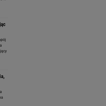
jąc
apój
na
jący
ia,
ła
ba