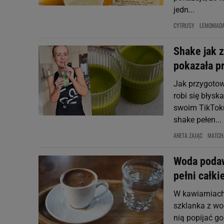
jedn...
CYTRUSY
LEMONIAD
Shake jak 
pokazała p
Jak przygotow
robi się błys
swoim TikToku
shake pełen...
ANETA ZAJĄC
MATCH
Woda podawa
pełni całki
W kawiarniach
szklanka z wod
nią popijać g