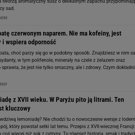
u tworzą aromatyczny susz o delikatnym zapachu przypomina
cy sad.
NAPAR
batę czerwonym naparem. Nie ma kofeiny, jest
y i wspiera odporność
erbata, choć parzy się go w podobny sposób. Znajdziesz w nim 
ydanty, w tym polifenole, minerały na czele z żelazem oraz
 sprawia, że jest nie tylko smaczny, ale i zdrowy. Czym dokładni
RADY
adę z XVII wieku. W Paryżu pito ją litrami. Ten
st kluczowy
awdziwą lemoniadę? Nie chodzi tu o nowoczesne wersje z lodem
apój, który powstał setki lat temu. Przepis z XVII-wiecznej Francji
o coś więcej niż sok z cytryny. To również historia, smak i tradyc