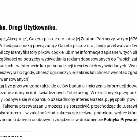
ko, Drogi Użytkowniku,
jąc „Akceptuję”, Gazeta.pl sp. z o.o. oraz jej Zaufani Partnerzy, w tym [
67
.A. będąca spółką powiązaną z Gazeta.pl sp. z o.o., będą przetwarzać T
ail czy identyfikatory plików cookie lub inne informacje zapisane w tych p
gólności na potrzeby wyświetlania reklam dopasowanych do Twoich zain
acjach i w Internecie lub personalizacji treści w nich wyświetlanych. Wyr
cesz wyrazić zgody, chcesz ograniczyć jej zakres lub chcesz wycofać zgo
aawansowanych”.
 być przetwarzane także do celów badania i mierzenia informacji dot
 łączone z danymi dot. świadczonych Tobie usług. W określonych przypad
i odbywa się w oparciu o uzasadniony interes Gazeta.pl, jej spółki powi
. Takiemu przetwarzaniu możesz się sprzeciwić, przechodząc do „Ust
nistratorem – w zależności od zakresu sprzeciwu i podmiotu, wobec które
etwarzaniu danych osobowych znajdziesz w dokumencie
Polityka Prywatn