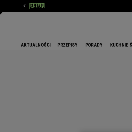
WIADOMOŚCI
NEXT
SPORT
PLOTEK
D
AKTUALNOŚCI
PRZEPISY
PORADY
KUCHNIE 