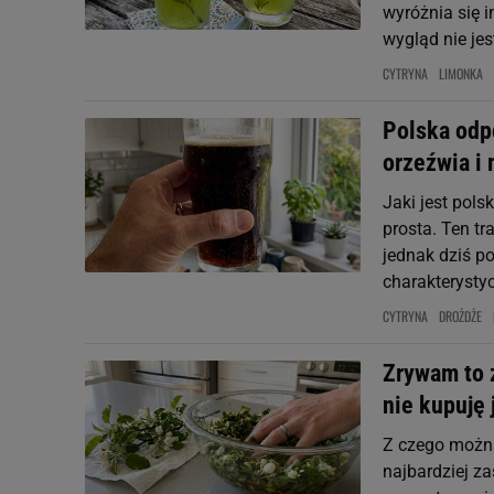
wyróżnia się 
wygląd nie jes
CYTRYNA
LIMONKA
Polska odpo
orzeźwia i 
Jaki jest pols
prosta. Ten t
jednak dziś p
charakterysty
CYTRYNA
DROŻDŻE
Zrywam to z
nie kupuję 
Z czego można 
najbardziej 