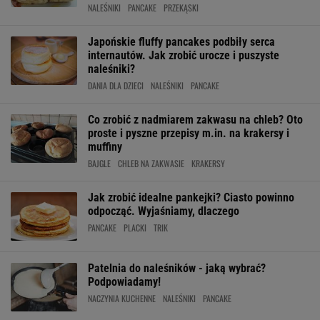
NALEŚNIKI
PANCAKE
PRZEKĄSKI
Japońskie fluffy pancakes podbiły serca
internautów. Jak zrobić urocze i puszyste
naleśniki?
DANIA DLA DZIECI
NALEŚNIKI
PANCAKE
Co zrobić z nadmiarem zakwasu na chleb? Oto
proste i pyszne przepisy m.in. na krakersy i
muffiny
BAJGLE
CHLEB NA ZAKWASIE
KRAKERSY
Jak zrobić idealne pankejki? Ciasto powinno
odpocząć. Wyjaśniamy, dlaczego
PANCAKE
PLACKI
TRIK
Patelnia do naleśników - jaką wybrać?
Podpowiadamy!
NACZYNIA KUCHENNE
NALEŚNIKI
PANCAKE