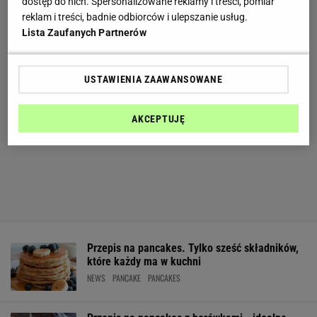
dostęp do nich. Spersonalizowane reklamy i treści, pomiar
reklam i treści, badnie odbiorców i ulepszanie usług.
Lista Zaufanych Partnerów
USTAWIENIA ZAAWANSOWANE
AKCEPTUJĘ
Przepis na pancakes. Tylko sześć składników,
które każdy ma w kuchni
NEWS
PANCAKE
PANCAKES