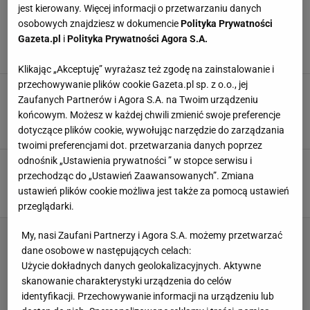
jest kierowany. Więcej informacji o przetwarzaniu danych
Pankejki - przepis na puszyste placuszki.
osobowych znajdziesz w dokumencie
Polityka Prywatności
Poznaj trick, by amerykańskie naleśniki wyszły
Gazeta.pl
i
Polityka Prywatności Agora S.A.
perfekcyjne
AMERYKAŃSKIE NALEŚNIKI
NALEŚNIKI
PANCAKE
Klikając „Akceptuję” wyrażasz też zgodę na zainstalowanie i
przechowywanie plików cookie Gazeta.pl sp. z o.o., jej
Czekoladowe pankejki, czyli przepis na
Zaufanych Partnerów i Agora S.A. na Twoim urządzeniu
śniadanie idealne. Co zrobić, by były puszysty i
wyrośnięte?
końcowym. Możesz w każdej chwili zmienić swoje preferencje
dotyczące plików cookie, wywołując narzędzie do zarządzania
AMERYKAŃSKIE NALEŚNIKI
NALEŚNIKI
NALEŚNIKI CZEKOLADOWE
twoimi preferencjami dot. przetwarzania danych poprzez
odnośnik „Ustawienia prywatności ” w stopce serwisu i
Pancakes, czyli śniadanie w amerykańskim
przechodząc do „Ustawień Zaawansowanych”. Zmiana
stylu. Żeby były idealne, dodaj ważny składnik
ustawień plików cookie możliwa jest także za pomocą ustawień
KUCHNIA AMERYKAŃSKA
PANCAKE
PANCAKES
przeglądarki.
My, nasi Zaufani Partnerzy i Agora S.A. możemy przetwarzać
dane osobowe w następujących celach:
Użycie dokładnych danych geolokalizacyjnych. Aktywne
skanowanie charakterystyki urządzenia do celów
identyfikacji. Przechowywanie informacji na urządzeniu lub