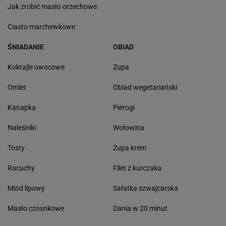
Jak zrobić masło orzechowe
Ciasto marchewkowe
ŚNIADANIE
OBIAD
Koktajle owocowe
Zupa
Omlet
Obiad wegetariański
Kanapka
Pierogi
Naleśniki
Wołowina
Tosty
Zupa krem
Racuchy
Filet z kurczaka
Miód lipowy
Sałatka szwajcarska
Masło czosnkowe
Dania w 20 minut