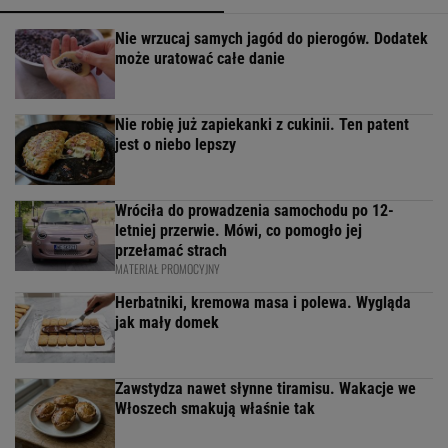
Nie wrzucaj samych jagód do pierogów. Dodatek
może uratować całe danie
Nie robię już zapiekanki z cukinii. Ten patent
jest o niebo lepszy
Wróciła do prowadzenia samochodu po 12-
letniej przerwie. Mówi, co pomogło jej
przełamać strach
MATERIAŁ PROMOCYJNY
Herbatniki, kremowa masa i polewa. Wygląda
jak mały domek
Zawstydza nawet słynne tiramisu. Wakacje we
Włoszech smakują właśnie tak