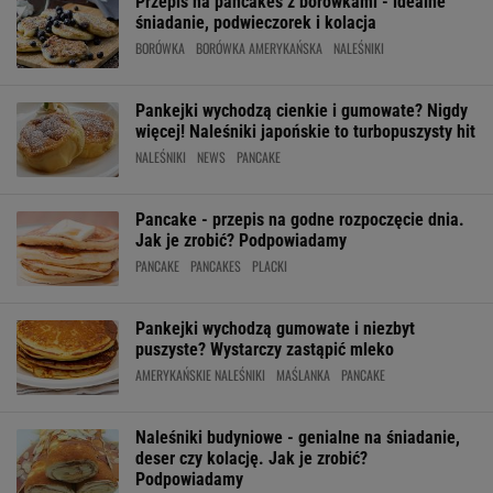
Przepis na pancakes z borówkami - idealne
śniadanie, podwieczorek i kolacja
BORÓWKA
BORÓWKA AMERYKAŃSKA
NALEŚNIKI
Pankejki wychodzą cienkie i gumowate? Nigdy
więcej! Naleśniki japońskie to turbopuszysty hit
NALEŚNIKI
NEWS
PANCAKE
Pancake - przepis na godne rozpoczęcie dnia.
Jak je zrobić? Podpowiadamy
PANCAKE
PANCAKES
PLACKI
Pankejki wychodzą gumowate i niezbyt
puszyste? Wystarczy zastąpić mleko
AMERYKAŃSKIE NALEŚNIKI
MAŚLANKA
PANCAKE
Naleśniki budyniowe - genialne na śniadanie,
deser czy kolację. Jak je zrobić?
Podpowiadamy