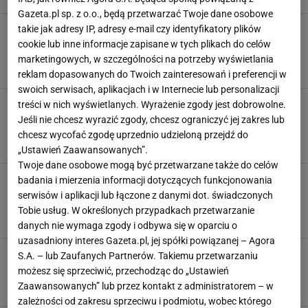
Gazeta.pl sp. z o.o., będą przetwarzać Twoje dane osobowe
Pancakes - przepis na obłędne amerykańskie
takie jak adresy IP, adresy e-mail czy identyfikatory plików
naleśniki. Zamień mleko na inny składnik, a
cookie lub inne informacje zapisane w tych plikach do celów
będą puszyste
marketingowych, w szczególności na potrzeby wyświetlania
NEWS
PANCAKE
PANCAKES
reklam dopasowanych do Twoich zainteresowań i preferencji w
swoich serwisach, aplikacjach i w Internecie lub personalizacji
Pancakes z mąki orkiszowej. Przepis na
treści w nich wyświetlanych. Wyrażenie zgody jest dobrowolne.
puszyste naleśniki z syropem klonowym.
Jeśli nie chcesz wyrazić zgody, chcesz ograniczyć jej zakres lub
Proste, a zachwycają
chcesz wycofać zgodę uprzednio udzieloną przejdź do
NALEŚNIKI
NEWS
PANCAKE
„Ustawień Zaawansowanych”.
Twoje dane osobowe mogą być przetwarzane także do celów
Pancakes - przepis na amerykańskie placki
badania i mierzenia informacji dotyczących funkcjonowania
Magdy Gessler. Użyj tego składnika, a wyjdą
serwisów i aplikacji lub łączone z danymi dot. świadczonych
idealne
Tobie usług. W określonych przypadkach przetwarzanie
MAGDA GESSLER
NALEŚNIKI
NEWS
danych nie wymaga zgody i odbywa się w oparciu o
uzasadniony interes Gazeta.pl, jej spółki powiązanej – Agora
Pankejki - przepis rodem z amerykańskich
S.A. – lub Zaufanych Partnerów. Takiemu przetwarzaniu
barów. Ważna jest zasada trzech kroków
możesz się sprzeciwić, przechodząc do „Ustawień
AMERYKAŃSKIE NALEŚNIKI
NA SŁODKO
PANCAKE
Zaawansowanych” lub przez kontakt z administratorem – w
zależności od zakresu sprzeciwu i podmiotu, wobec którego