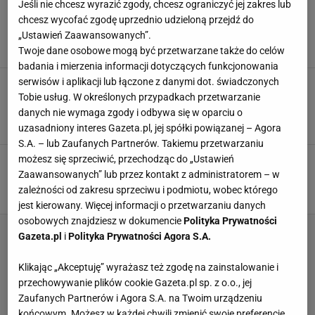
Jeśli nie chcesz wyrazić zgody, chcesz ograniczyć jej zakres lub
Placki z cukinii w tej wersji są niesamowite.
chcesz wycofać zgodę uprzednio udzieloną przejdź do
Dwa dodatki są najważniejsze
„Ustawień Zaawansowanych”.
NEWS
PLACKI
PLACKI Z CUKINII
Twoje dane osobowe mogą być przetwarzane także do celów
badania i mierzenia informacji dotyczących funkcjonowania
serwisów i aplikacji lub łączone z danymi dot. świadczonych
Do placków z cukinii zawsze dodaję te dwa
składniki. Wychodzą bezbłędne i się nie
Tobie usług. W określonych przypadkach przetwarzanie
rozpadają
danych nie wymaga zgody i odbywa się w oparciu o
CUKINIA
NEWS
PLACKI
uzasadniony interes Gazeta.pl, jej spółki powiązanej – Agora
S.A. – lub Zaufanych Partnerów. Takiemu przetwarzaniu
możesz się sprzeciwić, przechodząc do „Ustawień
Placki z cukinii - przepis prosty jak tylko
można. Żadnych cudów, tylko łatwe porady
Zaawansowanych” lub przez kontakt z administratorem – w
CUKINIA
NEWS
PLACKI
zależności od zakresu sprzeciwu i podmiotu, wobec którego
jest kierowany. Więcej informacji o przetwarzaniu danych
osobowych znajdziesz w dokumencie
Polityka Prywatności
Gazeta.pl
i
Polityka Prywatności Agora S.A.
Klikając „Akceptuję” wyrażasz też zgodę na zainstalowanie i
przechowywanie plików cookie Gazeta.pl sp. z o.o., jej
Zaufanych Partnerów i Agora S.A. na Twoim urządzeniu
końcowym. Możesz w każdej chwili zmienić swoje preferencje