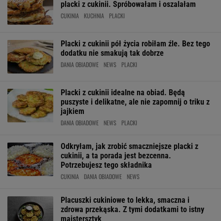
placki z cukinii. Spróbowałam i oszalałam
CUKINIA
KUCHNIA
PLACKI
Placki z cukinii pół życia robiłam źle. Bez tego
dodatku nie smakują tak dobrze
DANIA OBIADOWE
NEWS
PLACKI
Placki z cukinii idealne na obiad. Będą
puszyste i delikatne, ale nie zapomnij o triku z
jajkiem
DANIA OBIADOWE
NEWS
PLACKI
Odkryłam, jak zrobić smaczniejsze placki z
cukinii, a ta porada jest bezcenna.
Potrzebujesz tego składnika
CUKINIA
DANIA OBIADOWE
NEWS
Placuszki cukiniowe to lekka, smaczna i
zdrowa przekąska. Z tymi dodatkami to istny
majstersztyk