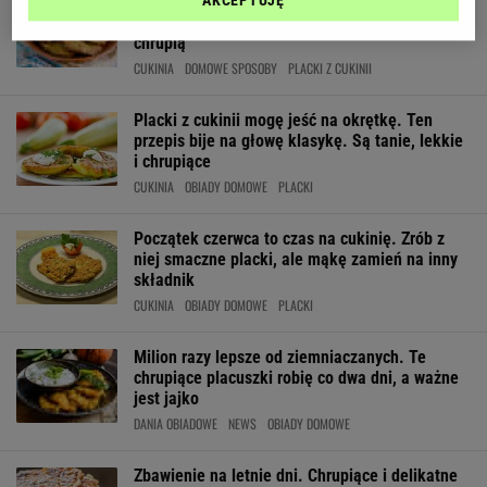
Placki z cukinii w nowej odsłonie. Dodaję ten
AKCEPTUJĘ
składnik zamiast mąki, dzięki czemu obłędnie
chrupią
CUKINIA
DOMOWE SPOSOBY
PLACKI Z CUKINII
Placki z cukinii mogę jeść na okrętkę. Ten
przepis bije na głowę klasykę. Są tanie, lekkie
i chrupiące
CUKINIA
OBIADY DOMOWE
PLACKI
Początek czerwca to czas na cukinię. Zrób z
niej smaczne placki, ale mąkę zamień na inny
składnik
CUKINIA
OBIADY DOMOWE
PLACKI
Milion razy lepsze od ziemniaczanych. Te
chrupiące placuszki robię co dwa dni, a ważne
jest jajko
DANIA OBIADOWE
NEWS
OBIADY DOMOWE
Zbawienie na letnie dni. Chrupiące i delikatne