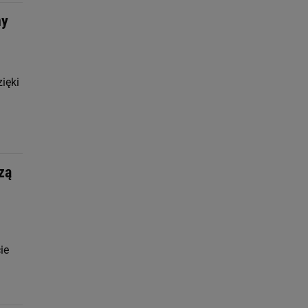
ny
ięki
zą
ie