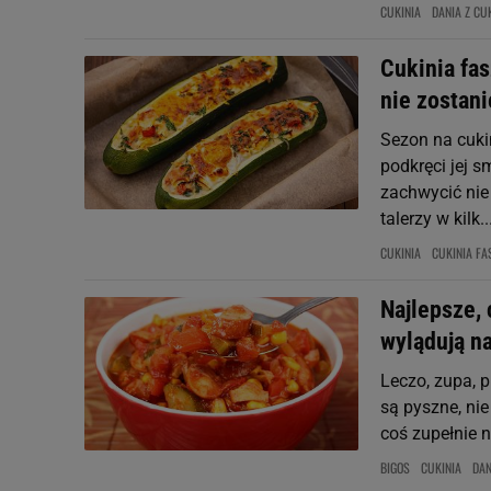
CUKINIA
DANIA Z CUK
Cukinia fas
nie zostani
Sezon na cukin
podkręci jej 
zachwycić nie 
talerzy w kilk..
CUKINIA
CUKINIA F
Najlepsze, 
wylądują na
Leczo, zupa, p
są pyszne, nie
coś zupełnie n
BIGOS
CUKINIA
DAN