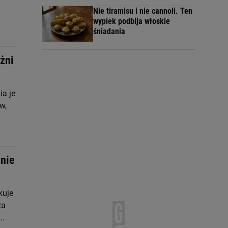
Nie tiramisu i nie cannoli. Ten
wypiek podbija włoskie
śniadania
żni
a je
w,
śnie
kuje
za
..