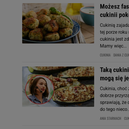
Możesz fasz
cukinii po
Cukinią zajada
tej porze roku
cukinia jest 
Mamy więc...
CUKINIA
DANIA Z CUK
Taką cukini
mogą się je
Cukinia, choć
dobrze przyrz
sprawiają, że
do tego nieco..
ANIA STARMACH
CUK