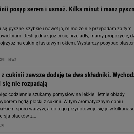
inii posyp serem i usmaż. Kilka minut i masz pysz
ii są pyszne, szybkie i nawet ja, mimo że nie przepadam za tym
wielbiam. Jeśli jednak już ci się przejadły, mamy propozycję, dz
pojrzysz na cukinię łaskawym okiem. Wystarczy posypać plaster
INII
NEWS
 z cukinii zawsze dodaję te dwa składniki. Wychod
 się nie rozpadają
więc codziennie szukamy pomysłów na lekkie i letnie obiady.
borem będą placki z cukinii. W tym aromatycznym daniu
łkiem sporo warzyw, a do tego przygotowuje się je w kilkanaśc
rsja placków z...
CKI