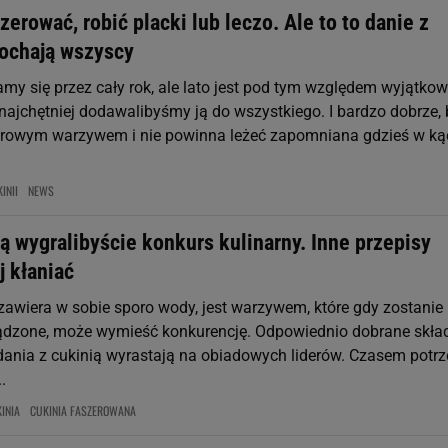
erować, robić placki lub leczo. Ale to to danie z
kochają wszyscy
my się przez cały rok, ale lato jest pod tym względem wyjątkow
 najchętniej dodawalibyśmy ją do wszystkiego. I bardzo dobrze,
zdrowym warzywem i nie powinna leżeć zapomniana gdzieś w kąc
INII
NEWS
ą wygralibyście konkurs kulinarny. Inne przepisy
j kłaniać
 zawiera w sobie sporo wody, jest warzywem, które gdy zostanie
ądzone, może wymieść konkurencję. Odpowiednio dobrane skład
 dania z cukinią wyrastają na obiadowych liderów. Czasem potr
.
INIA
CUKINIA FASZEROWANA