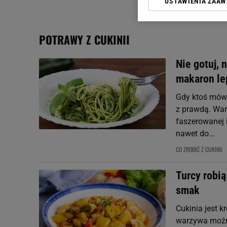
USTAWIENIA ZAA
Klikając „Akceptuję” wyra
Zaufanych Partnerów i A
dotyczące plików cookie,
POTRAWY Z CUKINII
odnośnik „Ustawienia pr
plików cookie możliwa je
Nie gotuj, 
My, nasi Zaufani Partne
makaron le
Użycie dokładnych danych
Przechowywanie informacji
Gdy ktoś mówi,
badnie odbiorców i uleps
z prawdą. Warz
faszerowanej i
nawet do...
CO ZROBIĆ Z CUKINII
Turcy robią
smak
Cukinia jest k
warzywa można