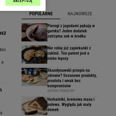
AKCEPTUJĘ
l sp. z o.o., jej
ić swoje preferencje
POPULARNE
NAJNOWSZE
arzania danych poprzez
ych”. Zmiana ustawień
Pierogi z jagodami pękają w
garnku? Jeden dodatek
asz
zatrzyma sok w środku
ach:
 celów identyfikacji.
omiar reklam i treści,
Nie robię już zapiekanki z
rdzo
cukinii. Ten patent jest o
niebo lepszy
, a
Skandynawski przepis na
zdrowie? Sezonowe produkty,
prostota i smak bez
kompromisów
n
MATERIAŁ PROMOCYJNY
Herbatniki, kremowa masa i
polewa. Wygląda jak mały
domek
 a