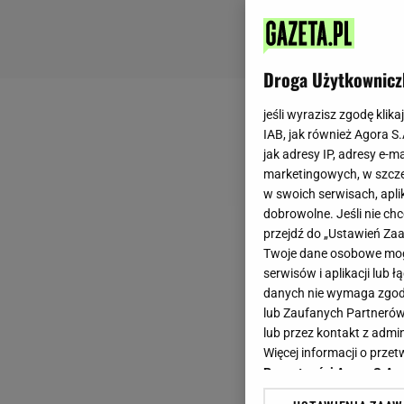
Droga Użytkownicz
jeśli wyrazisz zgodę klika
IAB, jak również Agora S
jak adresy IP, adresy e-m
marketingowych, w szcze
w swoich serwisach, aplik
dobrowolne. Jeśli nie ch
przejdź do „Ustawień Z
Twoje dane osobowe mogą
serwisów i aplikacji lub
danych nie wymaga zgody 
lub Zaufanych Partnerów
lub przez kontakt z admi
Więcej informacji o prz
Prywatności Agora S.A.