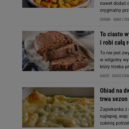
nawet dodać d
oryginalny prz
CUKINIA
DANIA Z CUK
To ciasto w
i robi całą 
To nie jest z
w wilgotny wy
który trzeba p
CIASTO
CIASTO CZE
Obiad na dw
trwa sezon
Zapiekanka z c
najlepiej, więc
cukinią potrzeb