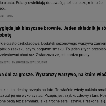
o ciasta. Polacy uwielbiają dodawać ją też do leczo, mimo że
ep...
INII
NEWS
ygląda jak klasyczne brownie. Jeden składnik je ró
robotę
wykłe ciasto czekoladowe. Dodatek sezonowego warzywa zamieni
piek o zaskakującym, bogatym smaku. To jeden z tych przepisó
rzetestować choć raz. Zwłaszcza że jest bardzo prosty.
KOLADOWE
CIASTO CZEKOLADOWE Z CUKINIĄ
a dni za grosze. Wystarczy warzywo, na które wła
ukinii to idealny przepis na lato. To właśnie wtedy cukinia sma
 aż żal jej nie wykorzystać. Przepis jest szybki, zdrowy i tani. Po
ne będą też ziemniaki, jajka, trochę sera i szynki. Przekonaj się.