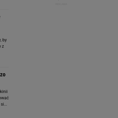
e
, by
e z
czo
kinii
tować
i...