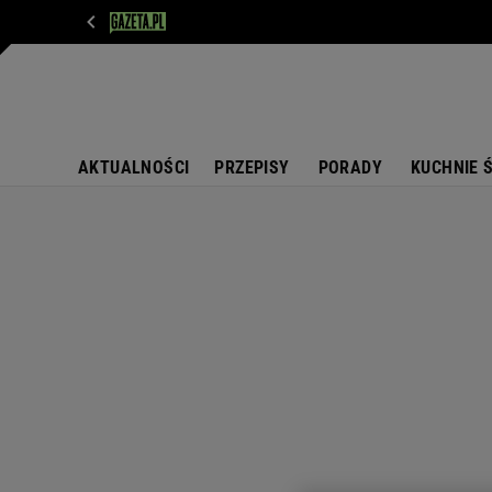
WIADOMOŚCI
NEXT
SPORT
PLOTEK
D
AKTUALNOŚCI
PRZEPISY
PORADY
KUCHNIE 