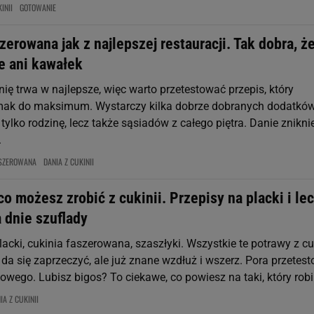
INII
GOTOWANIE
zerowana jak z najlepszej restauracji. Tak dobra, ż
e ani kawałek
ię trwa w najlepsze, więc warto przetestować przepis, który
smak do maksimum. Wystarczy kilka dobrze dobranych dodatków
tylko rodzinę, lecz także sąsiadów z całego piętra. Danie znikni
.
ASZEROWANA
DANIA Z CUKINII
co możesz zrobić z cukinii. Przepisy na placki i le
 dnie szuflady
lacki, cukinia faszerowana, szaszłyki. Wszystkie te potrawy z cu
 da się zaprzeczyć, ale już znane wzdłuż i wszerz. Pora przetes
owego. Lubisz bigos? To ciekawe, co powiesz na taki, który robi s
IA Z CUKINII