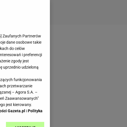
6
] Zaufanych Partnerów
woje dane osobowe takie
likach do celów
teresowań i preferencji
ażenie zgody jest
dę uprzednio udzieloną
yczących funkcjonowania
kach przetwarzanie
ązanej – Agora S.A. –
awień Zaawansowanych”
go jest kierowany.
ości Gazeta.pl
i
Polityka