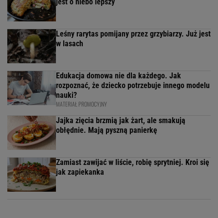
jest o niebo lepszy
Leśny rarytas pomijany przez grzybiarzy. Już jest
w lasach
Edukacja domowa nie dla każdego. Jak
rozpoznać, że dziecko potrzebuje innego modelu
nauki?
MATERIAŁ PROMOCYJNY
Jajka zięcia brzmią jak żart, ale smakują
obłędnie. Mają pyszną panierkę
Zamiast zawijać w liście, robię sprytniej. Kroi się
jak zapiekanka