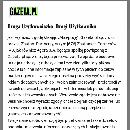
Droga Użytkowniczko, Drogi Użytkowniku,
jeśli wyrazisz zgodę klikając „Akceptuję”, Gazeta.pl sp. z o.o.
POWIDŁA ŚLIWKOWE
oraz jej Zaufani Partnerzy, w tym [
676
] Zaufanych Partnerów
IAB, jak również Agora S.A. będąca spółką powiązaną z
Babcia nauczyła mnie robić najpyszniejsze
Gazeta.pl sp. z o.o., będą przetwarzać Twoje dane osobowe
powidła. Pilnuję jednej rzeczy, inaczej wylądują
takie jak adresy IP, adresy e-mail czy identyfikatory plików
w koszu
cookie lub inne informacje zapisane w tych plikach do celów
DOMOWE SPOSOBY
NEWS
PORADY
marketingowych, w szczególności na potrzeby wyświetlania
reklam dopasowanych do Twoich zainteresowań i preferencji w
Te powidła będziesz jeść prosto ze słoika. Dwa
swoich serwisach, aplikacjach i w Internecie lub personalizacji
składniki podkręcą ich smak
treści w nich wyświetlanych. Wyrażenie zgody jest dobrowolne.
NEWS
POWIDŁA
POWIDŁA ŚLIWKOWE
Jeśli nie chcesz wyrazić zgody, chcesz ograniczyć jej zakres lub
chcesz wycofać zgodę uprzednio udzieloną przejdź do
Powidła śliwkowe bez mieszania i tylko z 3
„Ustawień Zaawansowanych”.
składników. Dzięki tej metodzie nie przypalą
Twoje dane osobowe mogą być przetwarzane także do celów
się
badania i mierzenia informacji dotyczących funkcjonowania