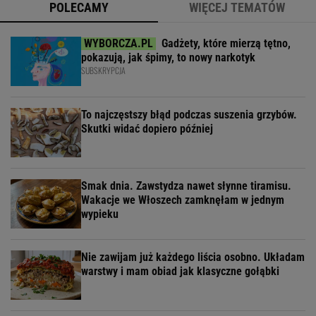
POLECAMY
WIĘCEJ TEMATÓW
Gadżety, które mierzą tętno,
pokazują, jak śpimy, to nowy narkotyk
SUBSKRYPCJA
To najczęstszy błąd podczas suszenia grzybów.
Skutki widać dopiero później
Smak dnia. Zawstydza nawet słynne tiramisu.
Wakacje we Włoszech zamknęłam w jednym
wypieku
Nie zawijam już każdego liścia osobno. Układam
warstwy i mam obiad jak klasyczne gołąbki