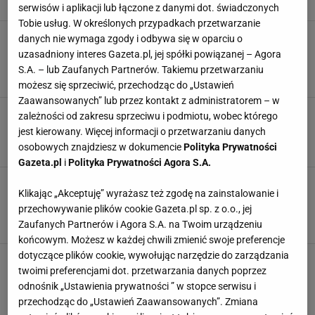
OWOCE
POWIDŁA
POWIDŁA ŚLIWKOWE
serwisów i aplikacji lub łączone z danymi dot. świadczonych
Tobie usług. W określonych przypadkach przetwarzanie
Przypalone powidła to przeszłość. Znamy
danych nie wymaga zgody i odbywa się w oparciu o
proste rozwiązanie, które uratuje niejedne
uzasadniony interes Gazeta.pl, jej spółki powiązanej – Agora
śliwki
S.A. – lub Zaufanych Partnerów. Takiemu przetwarzaniu
KONFITURY
NEWS
POWIDŁA
możesz się sprzeciwić, przechodząc do „Ustawień
Zaawansowanych” lub przez kontakt z administratorem – w
Powidła śliwkowe - przepis Magdy Gessler. Biją
zależności od zakresu sprzeciwu i podmiotu, wobec którego
na głowę pyszne powidła babci
jest kierowany. Więcej informacji o przetwarzaniu danych
MAGDA GESSLER
POWIDŁA
POWIDŁA ŚLIWKOWE
osobowych znajdziesz w dokumencie
Polityka Prywatności
Gazeta.pl
i
Polityka Prywatności Agora S.A.
Zrobiła powidła w piekarniku i bez mieszania.
Klikając „Akceptuję” wyrażasz też zgodę na zainstalowanie i
Ich sekret? Trzy przyprawy. "Ale narobiłaś
ochoty"
przechowywanie plików cookie Gazeta.pl sp. z o.o., jej
Zaufanych Partnerów i Agora S.A. na Twoim urządzeniu
NEWS
POWIDŁA
POWIDŁA ŚLIWKOWE
końcowym. Możesz w każdej chwili zmienić swoje preferencje
dotyczące plików cookie, wywołując narzędzie do zarządzania
Zamknij jesień w słoiczku i przygotuj
twoimi preferencjami dot. przetwarzania danych poprzez
wyśmienite powidła śliwkowe bez grama cukru.
Będą smakowały jak za dawnych lat
odnośnik „Ustawienia prywatności ” w stopce serwisu i
przechodząc do „Ustawień Zaawansowanych”. Zmiana
POWIDŁA
POWIDŁA ŚLIWKOWE
PRZETWORY