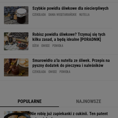
Szybkie powidła śliwkowe dla niecierpliwych
CZEKOLADA
DANIA WEGETARIAŃSKIE
NUTELLA
Robisz powidła śliwkowe? Trzymaj się tych
kilku zasad, a będą idealne [PORADNIK]
DŻEM
OWOCE
POWIDŁA
Smarowidło a'la nutella ze śliwek. Przepis na
pyszny dodatek do pieczywa i naleśników
CZEKOLADA
OWOCE
POWIDŁA
POPULARNE
NAJNOWSZE
Nie robię już zapiekanki z cukinii. Ten patent