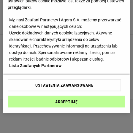
ustawień plików cookie możliwa jest także za pomocą ustawień
przeglądarki.
Powidła śliwkowe bez cukru? Owocowe
przetwory mogą być o wiele zdrowsze i równie
znakomite
My, nasi Zaufani Partnerzy i Agora S.A. możemy przetwarzać
dane osobowe w następujących celach:
OWOCE
OWOCE SEZONOWE
POWIDŁA
Użycie dokładnych danych geolokalizacyjnych. Aktywne
skanowanie charakterystyki urządzenia do celów
Piernik drożdżowy przekładany - przepis na
identyfikacji. Przechowywanie informacji na urządzeniu lub
świąteczny rarytas. Kluczem są warstwy i
proporcje kremu
dostęp do nich. Spersonalizowane reklamy i treści, pomiar
reklam i treści, badnie odbiorców i ulepszanie usług.
CIASTA DOMOWE
NEWS
PIERNIK
Lista Zaufanych Partnerów
Nutella ze śliwek. Przepis na czekośliwkę to
słodki must have. Oryginalne przetwory idealne
do deserów
USTAWIENIA ZAAWANSOWANE
CZEKOLADA
NEWS
POWIDŁA ŚLIWKOWE
AKCEPTUJĘ