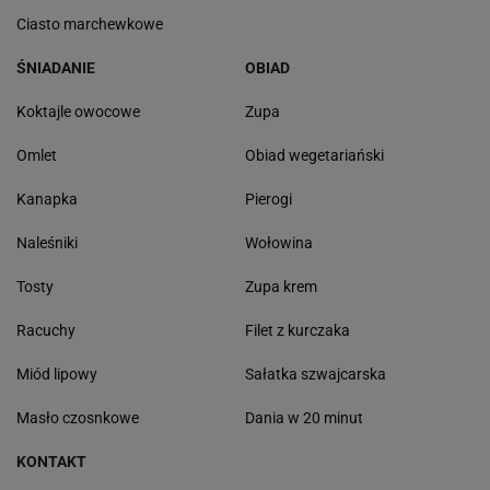
Ciasto marchewkowe
ŚNIADANIE
OBIAD
Koktajle owocowe
Zupa
Omlet
Obiad wegetariański
Kanapka
Pierogi
Naleśniki
Wołowina
Tosty
Zupa krem
Racuchy
Filet z kurczaka
Miód lipowy
Sałatka szwajcarska
Masło czosnkowe
Dania w 20 minut
KONTAKT