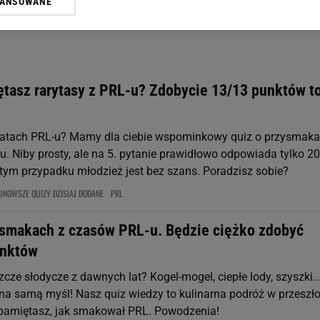
WANSOWANE
żasz też zgodę na zainstalowanie i przechowywanie plików cookie Gazeta.p
gora S.A. na Twoim urządzeniu końcowym. Możesz w każdej chwili zmien
 wywołując narzędzie do zarządzania twoimi preferencjami dot. przetw
ywatności ” w stopce serwisu i przechodząc do „Ustawień Zaawansowan
st także za pomocą ustawień przeglądarki.
ętasz rarytasy z PRL-u? Zdobycie 13/13 punktów t
rzy i Agora S.A. możemy przetwarzać dane osobowe w następujących cel
 geolokalizacyjnych. Aktywne skanowanie charakterystyki urządzenia do
 na urządzeniu lub dostęp do nich. Spersonalizowane reklamy i treści, p
latach PRL-u? Mamy dla ciebie wspominkowy quiz o przysmaka
zanie usług.
Lista Zaufanych Partnerów
u. Niby prosty, ale na 5. pytanie prawidłowo odpowiada tylko 20
 tym przypadku młodzież jest bez szans. Poradzisz sobie?
JNOWSZE QUIZY DZISIAJ DODANE
PRL
ysmakach z czasów PRL-u. Będzie ciężko zdobyć
unktów
cze słodycze z dawnych lat? Kogel-mogel, ciepłe lody, szyszki..
e na samą myśl! Nasz quiz wiedzy to kulinarna podróż w przeszło
pamiętasz, jak smakował PRL. Powodzenia!