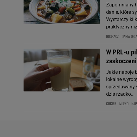
Zapomniany hi
danie, które 
Wystarczy kilk
praktyczny niż.
BOGRACZ
DANIA OBI
W PRL-u pi
zaskoczeni
Jakie napoje 
lokalne wyroby
sprzedawany w
dziś rzadko...
CUKIER
MLEKO
NAP