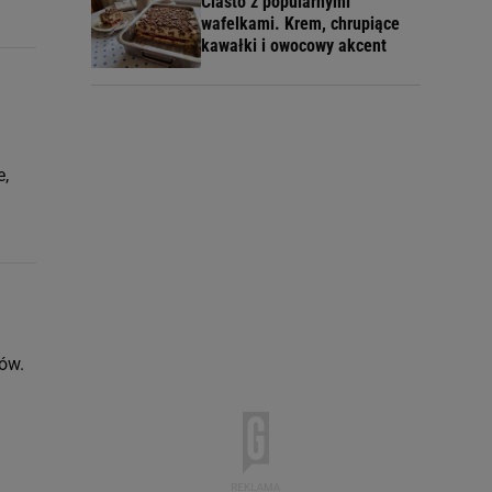
Ciasto z popularnymi
wafelkami. Krem, chrupiące
kawałki i owocowy akcent
e,
ów.