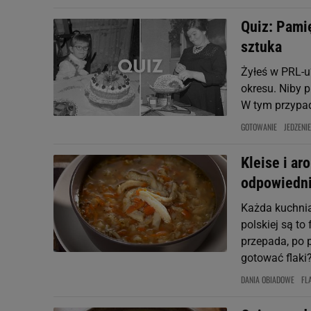
Quiz: Pami
sztuka
Żyłeś w PRL-
okresu. Niby p
W tym przypad
GOTOWANIE
JEDZENIE
Kleise i ar
odpowiedn
Każda kuchnia
polskiej są to
przepada, po 
gotować flaki?
DANIA OBIADOWE
FL