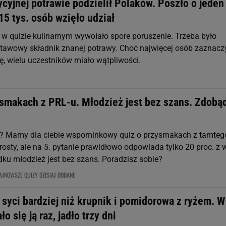
ycyjnej potrawie podzielił Polaków. Poszło o jeden
15 tys. osób wzięło udział
 w quizie kulinarnym wywołało spore poruszenie. Trzeba było
awowy składnik znanej potrawy. Choć najwięcej osób zaznacz
ę, wielu uczestników miało wątpliwości.
ysmakach z PRL-u. Młodzież jest bez szans. Zdobą
u? Mamy dla ciebie wspominkowy quiz o przysmakach z tamteg
rosty, ale na 5. pytanie prawidłowo odpowiada tylko 20 proc. z 
ku młodzież jest bez szans. Poradzisz sobie?
AJNOWSZE QUIZY DZISIAJ DODANE
 syci bardziej niż krupnik i pomidorowa z ryżem. W
o się ją raz, jadło trzy dni