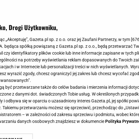
ko, Drogi Użytkowniku,
jąc „Akceptuję”, Gazeta.pl sp. z o.o. oraz jej Zaufani Partnerzy, w tym [
67
.A. będąca spółką powiązaną z Gazeta.pl sp. z o.o., będą przetwarzać T
ail czy identyfikatory plików cookie lub inne informacje zapisane w tych p
gólności na potrzeby wyświetlania reklam dopasowanych do Twoich zain
acjach i w Internecie lub personalizacji treści w nich wyświetlanych. Wyr
cesz wyrazić zgody, chcesz ograniczyć jej zakres lub chcesz wycofać zgo
aawansowanych”.
 być przetwarzane także do celów badania i mierzenia informacji dot
 łączone z danymi dot. świadczonych Tobie usług. W określonych przypad
i odbywa się w oparciu o uzasadniony interes Gazeta.pl, jej spółki powi
. Takiemu przetwarzaniu możesz się sprzeciwić, przechodząc do „Ust
nistratorem – w zależności od zakresu sprzeciwu i podmiotu, wobec które
etwarzaniu danych osobowych znajdziesz w dokumencie
Polityka Prywatn