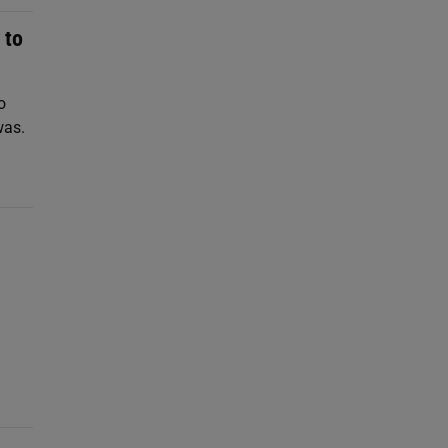
 to
o
was.