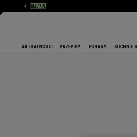
WIADOMOŚCI
NEXT
SPORT
PLOTEK
D
AKTUALNOŚCI
PRZEPISY
PORADY
KUCHNIE 