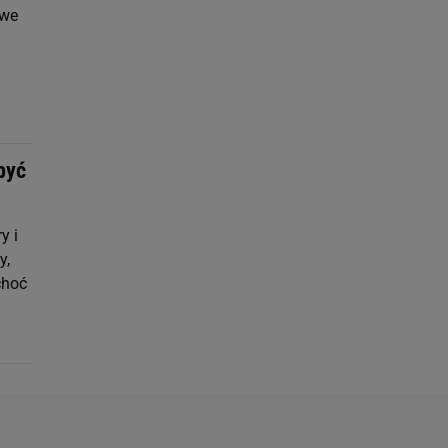
owe
być
y i
y,
choć