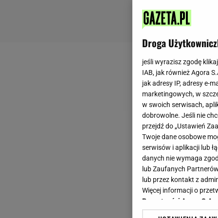
Droga Użytkownicz
jeśli wyrazisz zgodę klika
IAB, jak również Agora S
jak adresy IP, adresy e-m
marketingowych, w szcze
w swoich serwisach, aplik
dobrowolne. Jeśli nie ch
przejdź do „Ustawień Z
Twoje dane osobowe mogą
serwisów i aplikacji lub
danych nie wymaga zgody 
lub Zaufanych Partnerów
lub przez kontakt z admi
Więcej informacji o prz
Prywatności Agora S.A.