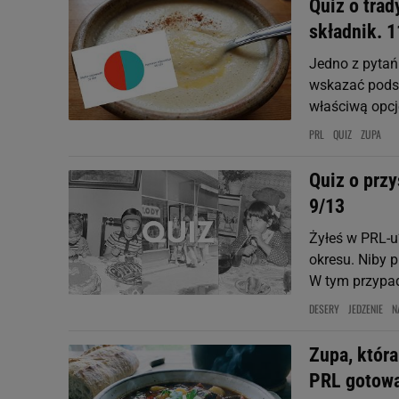
Quiz o trad
składnik. 1
Jedno z pytań
wskazać podst
właściwą opcj
PRL
QUIZ
ZUPA
Quiz o prz
9/13
Żyłeś w PRL-
okresu. Niby p
W tym przypad
DESERY
JEDZENIE
N
Zupa, która
PRL gotował