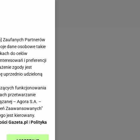
6
] Zaufanych Partnerów
woje dane osobowe takie
likach do celów
teresowań i preferencji
ażenie zgody jest
dę uprzednio udzieloną
yczących funkcjonowania
kach przetwarzanie
ązanej – Agora S.A. –
awień Zaawansowanych”
go jest kierowany.
ości Gazeta.pl
i
Polityka