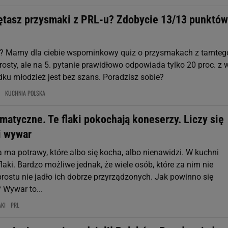
ętasz przysmaki z PRL-u? Zdobycie 13/13 punktów
u? Mamy dla ciebie wspominkowy quiz o przysmakach z tamteg
rosty, ale na 5. pytanie prawidłowo odpowiada tylko 20 proc. z 
ku młodzież jest bez szans. Poradzisz sobie?
KUCHNIA POLSKA
omatyczne. Te flaki pokochają koneserzy. Liczy się
i wywar
 ma potrawy, które albo się kocha, albo nienawidzi. W kuchni
 flaki. Bardzo możliwe jednak, że wiele osób, które za nim nie
prostu nie jadło ich dobrze przyrządzonych. Jak powinno się
 Wywar to...
AKI
PRL