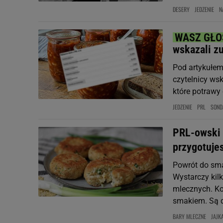
DESERY
JEDZENIE
N
wskazali z
Pod artykułem
czytelnicy ws
które potrawy
JEDZENIE
PRL
SOND
PRL-owski 
przygotuje
Powrót do sm
Wystarczy kil
mlecznych. Ko
smakiem. Są de
BARY MLECZNE
JAJK