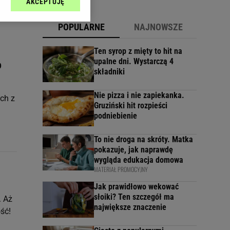
AKCEPTUJĘ
l sp. z o.o., jej
ić swoje preferencje
POPULARNE
NAJNOWSZE
arzania danych poprzez
ych”. Zmiana ustawień
Ten syrop z mięty to hit na
upalne dni. Wystarczą 4
o
składniki
ach:
 celów identyfikacji.
omiar reklam i treści,
Nie pizza i nie zapiekanka.
ch z
Gruziński hit rozpieści
podniebienie
To nie droga na skróty. Matka
pokazuje, jak naprawdę
wygląda edukacja domowa
MATERIAŁ PROMOCYJNY
Jak prawidłowo wekować
słoiki? Ten szczegół ma
. Aż
największe znaczenie
ść!