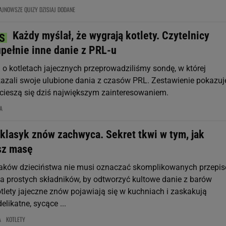
AJNOWSZE QUIZY DZISIAJ DODANE
Każdy myślał, że wygrają kotlety. Czytelnicy
upełnie inne danie z PRL-u
 o kotletach jajecznych przeprowadziliśmy sondę, w której
kazali swoje ulubione dania z czasów PRL. Zestawienie pokazuj
 cieszą się dziś największym zainteresowaniem.
A
klasyk znów zachwyca. Sekret tkwi w tym, jak
sz masę
aków dzieciństwa nie musi oznaczać skomplikowanych przepis
ka prostych składników, by odtworzyć kultowe danie z barów
tlety jajeczne znów pojawiają się w kuchniach i zaskakują
likatne, sycące ...
A
KOTLETY