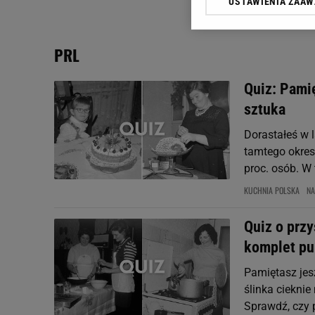
USTAWIENIA ZAA
Klikając „Akceptuję” wyra
Zaufanych Partnerów i A
dotyczące plików cookie,
PRL
odnośnik „Ustawienia pr
plików cookie możliwa je
Quiz: Pami
My, nasi Zaufani Partne
sztuka
Użycie dokładnych danych
Przechowywanie informacji
Dorastałeś w 
badnie odbiorców i uleps
tamtego okres
proc. osób. W
KUCHNIA POLSKA
NA
Quiz o prz
komplet p
Pamiętasz jesz
ślinka ciekni
Sprawdź, czy 