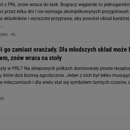
t z PRL znów wraca do łask. Bogracz węgierski to jednogarnk
syci przez kilka dni i nie wymaga skomplikowanych przygotowań.
a składników i wyraziste przyprawy, aby powstał obiad bardziej
..
ADOWE
PRL
li go zamiast oranżady. Dla młodszych skład może 
em, znów wraca na stoły
były w PRL? Na sklepowych półkach dominowały proste receptur
, które dziś brzmią egzotycznie. Jeden z nich był lekko musując
 mleczarniach i dla wielu stał się symbolem tamtych czasów, 
OJE