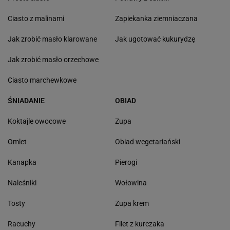
Ciasto z malinami
Zapiekanka ziemniaczana
Jak zrobić masło klarowane
Jak ugotować kukurydzę
Jak zrobić masło orzechowe
Ciasto marchewkowe
ŚNIADANIE
OBIAD
Koktajle owocowe
Zupa
Omlet
Obiad wegetariański
Kanapka
Pierogi
Naleśniki
Wołowina
Tosty
Zupa krem
Racuchy
Filet z kurczaka