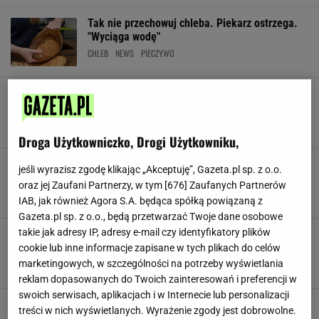
Tak nie przechowuj chleba. Piekarz ostrzega.
"Wyciąga wodę"
CHLEB
NEWS
PIECZYWO
Jak przechowywać usmażone naleśniki? Jest
niezawodny sposób, by nie wyschły na wiór
NALEŚNIKI
NEWS
PORADY
Droga Użytkowniczko, Drogi Użytkowniku,
Trzymasz chleb w lodówce? Lepiej przestań. W
jeśli wyrazisz zgodę klikając „Akceptuję”, Gazeta.pl sp. z o.o.
innym miejscu będzie mu dużo lepiej
oraz jej Zaufani Partnerzy, w tym [
676
] Zaufanych Partnerów
CHLEB
NEWS
PIECZYWO
IAB, jak również Agora S.A. będąca spółką powiązaną z
Gazeta.pl sp. z o.o., będą przetwarzać Twoje dane osobowe
takie jak adresy IP, adresy e-mail czy identyfikatory plików
Jak zamrozić ciasto na pizzę? Zanim włożysz je
do zamrażarki, zrób jedną rzecz
cookie lub inne informacje zapisane w tych plikach do celów
marketingowych, w szczególności na potrzeby wyświetlania
DOMOWA PIZZA
MROŻENIE
MROŻENIE JEDZENIA
reklam dopasowanych do Twoich zainteresowań i preferencji w
swoich serwisach, aplikacjach i w Internecie lub personalizacji
Czy odmrożone pierogi można zamrozić jeszcze
treści w nich wyświetlanych. Wyrażenie zgody jest dobrowolne.
raz? Co z innymi daniami? Błąd może mieć