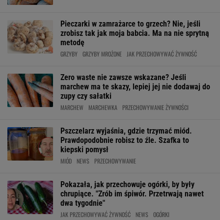
Pieczarki w zamrażarce to grzech? Nie, jeśli
zrobisz tak jak moja babcia. Ma na nie sprytną
metodę
GRZYBY
GRZYBY MROŻONE
JAK PRZECHOWYWAĆ ŻYWNOŚĆ
Zero waste nie zawsze wskazane? Jeśli
marchew ma te skazy, lepiej jej nie dodawaj do
zupy czy sałatki
MARCHEW
MARCHEWKA
PRZECHOWYWANIE ŻYWNOŚCI
Pszczelarz wyjaśnia, gdzie trzymać miód.
Prawdopodobnie robisz to źle. Szafka to
kiepski pomysł
MIÓD
NEWS
PRZECHOWYWANIE
Pokazała, jak przechowuje ogórki, by były
chrupiące. "Zrób im śpiwór. Przetrwają nawet
dwa tygodnie"
JAK PRZECHOWYWAĆ ŻYWNOŚĆ
NEWS
OGÓRKI