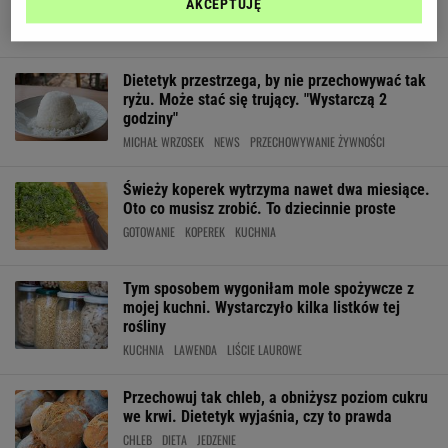
AKCEPTUJĘ
smakiem przez cały rok
DOMOWE SPOSOBY
FASOLKA SZPARAGOWA
MROŻENIE
Dietetyk przestrzega, by nie przechowywać tak
ryżu. Może stać się trujący. "Wystarczą 2
godziny"
MICHAŁ WRZOSEK
NEWS
PRZECHOWYWANIE ŻYWNOŚCI
Świeży koperek wytrzyma nawet dwa miesiące.
Oto co musisz zrobić. To dziecinnie proste
GOTOWANIE
KOPEREK
KUCHNIA
Tym sposobem wygoniłam mole spożywcze z
mojej kuchni. Wystarczyło kilka listków tej
rośliny
KUCHNIA
LAWENDA
LIŚCIE LAUROWE
Przechowuj tak chleb, a obniżysz poziom cukru
we krwi. Dietetyk wyjaśnia, czy to prawda
CHLEB
DIETA
JEDZENIE