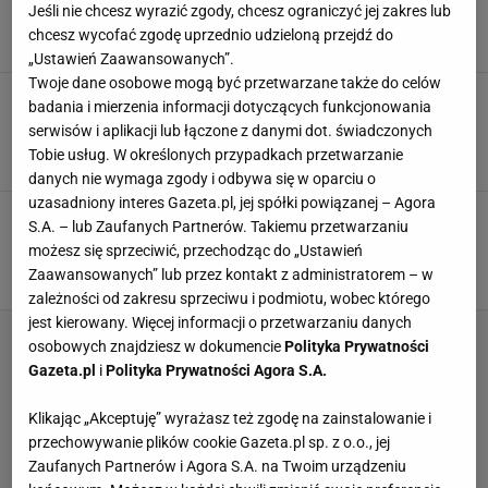
Jeśli nie chcesz wyrazić zgody, chcesz ograniczyć jej zakres lub
opłakane skutki
chcesz wycofać zgodę uprzednio udzieloną przejdź do
DIETETYKA
MROŻENIE
MROŻENIE JEDZENIA
„Ustawień Zaawansowanych”.
Twoje dane osobowe mogą być przetwarzane także do celów
Przechowuj tak kawę, a będzie świeża i
badania i mierzenia informacji dotyczących funkcjonowania
aromatyczna. Eksperci zgodnie wskazali
serwisów i aplikacji lub łączone z danymi dot. świadczonych
najlepsze miejsce
Tobie usług. W określonych przypadkach przetwarzanie
KAWA
NEWS
PORADY KULINARNE
danych nie wymaga zgody i odbywa się w oparciu o
uzasadniony interes Gazeta.pl, jej spółki powiązanej – Agora
Przechowuj tak cebulę, a będzie świeża przez
S.A. – lub Zaufanych Partnerów. Takiemu przetwarzaniu
wiele tygodni. Nie zmięknie i nie zacznie się
możesz się sprzeciwić, przechodząc do „Ustawień
psuć
Zaawansowanych” lub przez kontakt z administratorem – w
CEBULA
NEWS
PRZECHOWYWANIE
zależności od zakresu sprzeciwu i podmiotu, wobec którego
jest kierowany. Więcej informacji o przetwarzaniu danych
osobowych znajdziesz w dokumencie
Polityka Prywatności
Gazeta.pl
i
Polityka Prywatności Agora S.A.
Klikając „Akceptuję” wyrażasz też zgodę na zainstalowanie i
przechowywanie plików cookie Gazeta.pl sp. z o.o., jej
Zaufanych Partnerów i Agora S.A. na Twoim urządzeniu