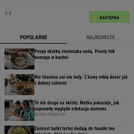
1
2
NASTĘPNA
POPULARNE
NAJNOWSZE
Posyp skórkę ziemniaka sodą. Prosty trik
pomaga w kuchni
Nie tiramisu ani nie lody. Z kawy robię deser jak
z dobrej cukierni
To nie droga na skróty. Matka pokazuje, jak
naprawdę wygląda edukacja domowa
MATERIAŁ PROMOCYJNY
Zamiast bułki tartej dodaję do fasolki ten