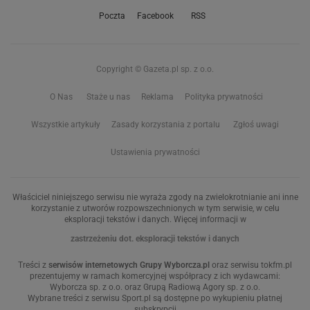
Poczta
Facebook
RSS
Copyright © Gazeta.pl sp. z o.o.
O Nas
Staże u nas
Reklama
Polityka prywatności
Wszystkie artykuły
Zasady korzystania z portalu
Zgłoś uwagi
Ustawienia prywatności
Właściciel niniejszego serwisu nie wyraża zgody na zwielokrotnianie ani inne
korzystanie z utworów rozpowszechnionych w tym serwisie, w celu
eksploracji tekstów i danych. Więcej informacji w
zastrzeżeniu dot. eksploracji tekstów i danych
Treści z
serwisów internetowych Grupy Wyborcza.pl
oraz serwisu tokfm.pl
prezentujemy w ramach komercyjnej współpracy z ich wydawcami:
Wyborcza sp. z o.o. oraz Grupą Radiową Agory sp. z o.o.
Wybrane treści z serwisu Sport.pl są dostępne po wykupieniu płatnej
subskrypcji