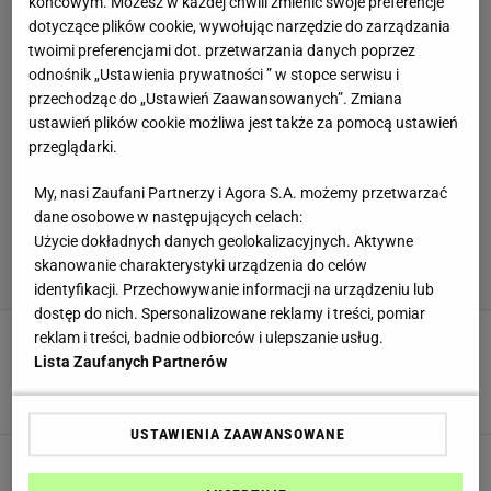
końcowym. Możesz w każdej chwili zmienić swoje preferencje
dotyczące plików cookie, wywołując narzędzie do zarządzania
twoimi preferencjami dot. przetwarzania danych poprzez
odnośnik „Ustawienia prywatności ” w stopce serwisu i
przechodząc do „Ustawień Zaawansowanych”. Zmiana
ustawień plików cookie możliwa jest także za pomocą ustawień
przeglądarki.
My, nasi Zaufani Partnerzy i Agora S.A. możemy przetwarzać
dane osobowe w następujących celach:
Użycie dokładnych danych geolokalizacyjnych. Aktywne
skanowanie charakterystyki urządzenia do celów
identyfikacji. Przechowywanie informacji na urządzeniu lub
dostęp do nich. Spersonalizowane reklamy i treści, pomiar
reklam i treści, badnie odbiorców i ulepszanie usług.
Suszone grzyby będą nie do ruszenia.
Lista Zaufanych Partnerów
Wystarczy, że włożysz do słoika kilka listków
GRZYBY
NEWS
PORADY KULINARNE
USTAWIENIA ZAAWANSOWANE
Jak mrozić fasolkę szparagową? Pamiętaj o
ważnym kroku, a będziesz cieszyć się jej