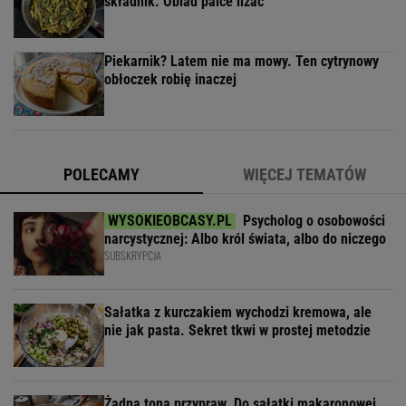
składnik. Obiad palce lizać
Piekarnik? Latem nie ma mowy. Ten cytrynowy
obłoczek robię inaczej
POLECAMY
WIĘCEJ TEMATÓW
Psycholog o osobowości
narcystycznej: Albo król świata, albo do niczego
SUBSKRYPCJA
Sałatka z kurczakiem wychodzi kremowa, ale
nie jak pasta. Sekret tkwi w prostej metodzie
Żadna tona przypraw. Do sałatki makaronowej