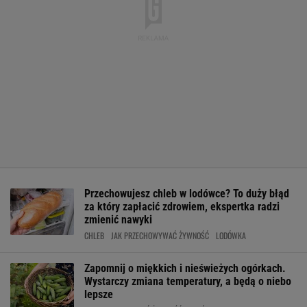
Przechowujesz chleb w lodówce? To duży błąd
za który zapłacić zdrowiem, ekspertka radzi
zmienić nawyki
CHLEB
JAK PRZECHOWYWAĆ ŻYWNOŚĆ
LODÓWKA
Zapomnij o miękkich i nieświeżych ogórkach.
Wystarczy zmiana temperatury, a będą o niebo
lepsze