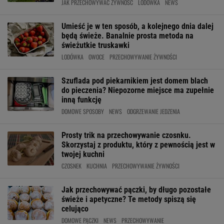
JAK PRZECHOWYWAĆ ŻYWNOŚĆ
LODÓWKA
NEWS
Umieść je w ten sposób, a kolejnego dnia dalej
będą świeże. Banalnie prosta metoda na
świeżutkie truskawki
LODÓWKA
OWOCE
PRZECHOWYWANIE ŻYWNOŚCI
Szuflada pod piekarnikiem jest domem blach
do pieczenia? Niepozorne miejsce ma zupełnie
inną funkcję
DOMOWE SPOSOBY
NEWS
ODGRZEWANIE JEDZENIA
Prosty trik na przechowywanie czosnku.
Skorzystaj z produktu, który z pewnością jest w
twojej kuchni
CZOSNEK
KUCHNIA
PRZECHOWYWANIE ŻYWNOŚCI
Jak przechowywać pączki, by długo pozostałe
świeże i apetyczne? Te metody spiszą się
celująco
DOMOWE PĄCZKI
NEWS
PRZECHOWYWANIE