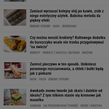
Zamiast wyrzucać kolejny słój po kawie, zrób z
niego estetyczny użytek. Babcina metoda da
piękny efekt
DOMOWE SPOSOBY
KAWA
OPAKOWANIA
Czy można mrozić krokiety? Kultowego dodatku
do barszczyku wcale nie trzeba przygotowywać
"na świeżo"
KROKIETY
KROKIETY Z KAPUSTĄ I GRZYBAMI
MROŻENIE
Zamroź pieczywo w ten sposób. Unikniesz
porannego rozczarowania, a chleb i bułki będą
jak z piekarni
BUŁKI
CHLEB
DOMOWE SPOSOBY
Awokado znowu twarde jak skała i dalekie od
ideału? Z tym trikiem stanie się kremowe jak
masełko
AWOKADO
JAK PRZECHOWYWAĆ ŻYWNOŚĆ
OWOCE I WARZYWA