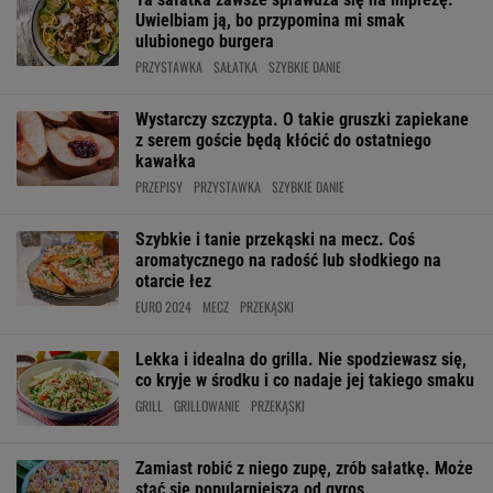
Uwielbiam ją, bo przypomina mi smak
ulubionego burgera
PRZYSTAWKA
SAŁATKA
SZYBKIE DANIE
Wystarczy szczypta. O takie gruszki zapiekane
z serem goście będą kłócić do ostatniego
kawałka
PRZEPISY
PRZYSTAWKA
SZYBKIE DANIE
Szybkie i tanie przekąski na mecz. Coś
aromatycznego na radość lub słodkiego na
otarcie łez
EURO 2024
MECZ
PRZEKĄSKI
Lekka i idealna do grilla. Nie spodziewasz się,
co kryje w środku i co nadaje jej takiego smaku
GRILL
GRILLOWANIE
PRZEKĄSKI
Zamiast robić z niego zupę, zrób sałatkę. Może
stać się popularniejsza od gyros