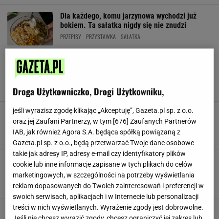
Dla każdego, komu jarzynowa wychodzi już
bokiem. Ta sałatka nigdy się nie znudzi
PRZEPISY
PRZYSTAWKA
SAŁATKA
Zrobiłam ją z ciekawości. Teraz sałatka z
dziwnym makaronem to mój hit
PRZEPISY
PRZYSTAWKA
SAŁATKA
Droga Użytkowniczko, Drogi Użytkowniku,
jeśli wyrazisz zgodę klikając „Akceptuję”, Gazeta.pl sp. z o.o.
Wcale nie po grecku. W moim domu nie ma
świąt bez innej ryby z warzywami
oraz jej Zaufani Partnerzy, w tym [
676
] Zaufanych Partnerów
IAB, jak również Agora S.A. będąca spółką powiązaną z
BOŻE NARODZENIE
PRZEPISY
PRZYSTAWKA
Gazeta.pl sp. z o.o., będą przetwarzać Twoje dane osobowe
takie jak adresy IP, adresy e-mail czy identyfikatory plików
Świąteczne danie bez grama mięsa. Efekt?
cookie lub inne informacje zapisane w tych plikach do celów
Zaskakująco spektakularny
marketingowych, w szczególności na potrzeby wyświetlania
BOŻE NARODZENIE
BURAKI
GOTOWANIE
reklam dopasowanych do Twoich zainteresowań i preferencji w
swoich serwisach, aplikacjach i w Internecie lub personalizacji
treści w nich wyświetlanych. Wyrażenie zgody jest dobrowolne.
Wujek powtarzał, że trzeba dać jej "dojrzeć".
Gotowałam 8 godzin, a zniknęła w 5 minut
Jeśli nie chcesz wyrazić zgody, chcesz ograniczyć jej zakres lub