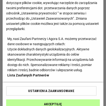
dotyczące plików cookie, wywołując narzędzie do zarządzania
twoimi preferencjami dot. przetwarzania danych poprzez
odnośnik „Ustawienia prywatności ” w stopce serwisu i
przechodząc do „Ustawień Zaawansowanych”. Zmiana
ustawień plików cookie możliwa jest także za pomocą ustawień
przeglądarki.
My, nasi Zaufani Partnerzy i Agora S.A. możemy przetwarzać
dane osobowe w następujących celach:
Użycie dokładnych danych geolokalizacyjnych. Aktywne
skanowanie charakterystyki urządzenia do celów
identyfikacji. Przechowywanie informacji na urządzeniu lub
dostęp do nich. Spersonalizowane reklamy i treści, pomiar
Kolorowy warstwowiec wygrywa z sałatką
reklam i treści, badnie odbiorców i ulepszanie usług.
gyros. Tak dobry, że trudno skończyć na jednej
Lista Zaufanych Partnerów
porcji
PRZEKĄSKI
PRZEPISY
PRZYSTAWKA
USTAWIENIA ZAAWANSOWANE
Złote śliwki zamieniłam na "polskie oliwki".
Najlepszy dodatek do serów i pieczeni
AKCEPTUJĘ
KISZONKI
PRZEKĄSKI
PRZEPISY