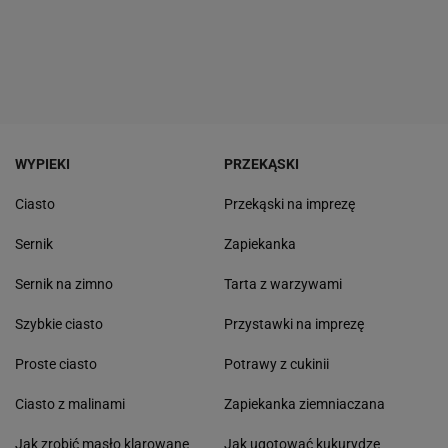
WYPIEKI
PRZEKĄSKI
Ciasto
Przekąski na imprezę
Sernik
Zapiekanka
Sernik na zimno
Tarta z warzywami
Szybkie ciasto
Przystawki na imprezę
Proste ciasto
Potrawy z cukinii
Ciasto z malinami
Zapiekanka ziemniaczana
Jak zrobić masło klarowane
Jak ugotować kukurydzę