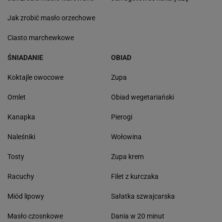
Jak zrobić masło orzechowe
Ciasto marchewkowe
ŚNIADANIE
OBIAD
Koktajle owocowe
Zupa
Omlet
Obiad wegetariański
Kanapka
Pierogi
Naleśniki
Wołowina
Tosty
Zupa krem
Racuchy
Filet z kurczaka
Miód lipowy
Sałatka szwajcarska
Masło czosnkowe
Dania w 20 minut