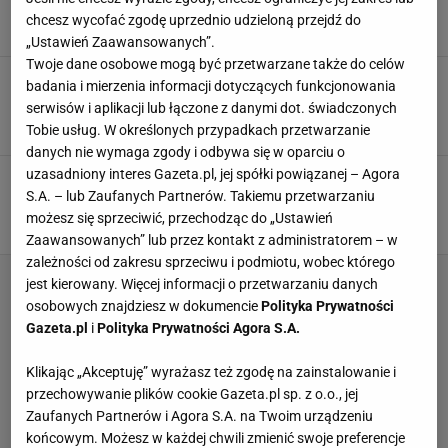
chcesz wycofać zgodę uprzednio udzieloną przejdź do
GALARETA
MIĘSO
PRZEPISY
„Ustawień Zaawansowanych”.
Twoje dane osobowe mogą być przetwarzane także do celów
Miałam tylko dwie zupki chińskie. To, co z nich
badania i mierzenia informacji dotyczących funkcjonowania
zrobiłam, przebiło nawet sałatkę gyros
serwisów i aplikacji lub łączone z danymi dot. świadczonych
CHIŃSKA ZUPKA
DANIA OBIADOWE
MAKARON
Tobie usług. W określonych przypadkach przetwarzanie
danych nie wymaga zgody i odbywa się w oparciu o
uzasadniony interes Gazeta.pl, jej spółki powiązanej – Agora
Zamiast do sernika dodaj do śledzi. Wyjdzie
kulinarny majstersztyk
S.A. – lub Zaufanych Partnerów. Takiemu przetwarzaniu
możesz się sprzeciwić, przechodząc do „Ustawień
PRZEPISY
PRZYSTAWKA
RYBY
Zaawansowanych” lub przez kontakt z administratorem – w
zależności od zakresu sprzeciwu i podmiotu, wobec którego
jest kierowany. Więcej informacji o przetwarzaniu danych
osobowych znajdziesz w dokumencie
Polityka Prywatności
Gazeta.pl
i
Polityka Prywatności Agora S.A.
Klikając „Akceptuję” wyrażasz też zgodę na zainstalowanie i
przechowywanie plików cookie Gazeta.pl sp. z o.o., jej
Zaufanych Partnerów i Agora S.A. na Twoim urządzeniu
końcowym. Możesz w każdej chwili zmienić swoje preferencje