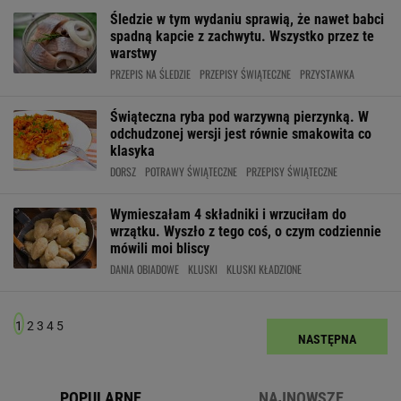
Śledzie w tym wydaniu sprawią, że nawet babci
spadną kapcie z zachwytu. Wszystko przez te
warstwy
PRZEPIS NA ŚLEDZIE
PRZEPISY ŚWIĄTECZNE
PRZYSTAWKA
Świąteczna ryba pod warzywną pierzynką. W
odchudzonej wersji jest równie smakowita co
klasyka
DORSZ
POTRAWY ŚWIĄTECZNE
PRZEPISY ŚWIĄTECZNE
Wymieszałam 4 składniki i wrzuciłam do
wrzątku. Wyszło z tego coś, o czym codziennie
mówili moi bliscy
DANIA OBIADOWE
KLUSKI
KLUSKI KŁADZIONE
1
2
3
4
5
NASTĘPNA
POPULARNE
NAJNOWSZE