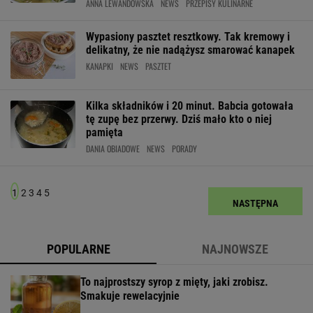
ANNA LEWANDOWSKA
NEWS
PRZEPISY KULINARNE
Wypasiony pasztet resztkowy. Tak kremowy i
delikatny, że nie nadążysz smarować kanapek
KANAPKI
NEWS
PASZTET
Kilka składników i 20 minut. Babcia gotowała
tę zupę bez przerwy. Dziś mało kto o niej
pamięta
DANIA OBIADOWE
NEWS
PORADY
1
2
3
4
5
NASTĘPNA
POPULARNE
NAJNOWSZE
To najprostszy syrop z mięty, jaki zrobisz.
Smakuje rewelacyjnie