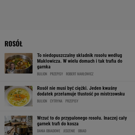
ROSÓŁ
To niedopuszczalny składnik rosołu według
Makłowicza. W wielu domach i tak trafia do
garnka
BULION
PRZEPISY
ROBERT MAKŁOWICZ
Rosół nie musi być ciężki. Jeden kwaśny
dodatek przełamuje tłustość po mistrzowsku
BULION
CYTRYNA
PRZEPISY
Wrzuć to do przypalonego rosołu. Inaczej cały
garnek trafi do kosza
DANIA OBIADOWE
JEDZENIE
OBIAD