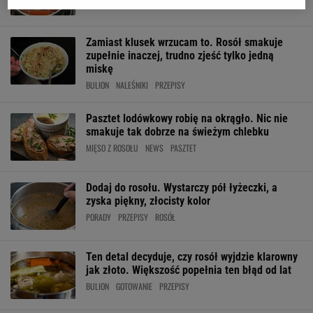
JEDZENIE
KURCZAK
MIĘSO
Zamiast klusek wrzucam to. Rosół smakuje
zupełnie inaczej, trudno zjeść tylko jedną
miskę
BULION
NALEŚNIKI
PRZEPISY
Pasztet lodówkowy robię na okrągło. Nic nie
smakuje tak dobrze na świeżym chlebku
MIĘSO Z ROSOŁU
NEWS
PASZTET
Dodaj do rosołu. Wystarczy pół łyżeczki, a
zyska piękny, złocisty kolor
PORADY
PRZEPISY
ROSÓŁ
Ten detal decyduje, czy rosół wyjdzie klarowny
jak złoto. Większość popełnia ten błąd od lat
BULION
GOTOWANIE
PRZEPISY