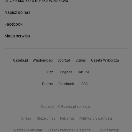
ul. Czerska 8/10 00-732 Warszawa
Napisz do nas
Facebook
Mapa serwisu
Gazeta.pl
Wiadomości
Sport.pl
Biznes
Gazeta Wyborcza
Buzz
Pogoda
Tok.FM
Poczta
Facebook
RSS
Copyright © Gazeta.pl sp. z o.o.
O Nas
Staże u nas
Reklama
Polityka prywatności
Wszystkie artykuły
Zasady korzystania z portalu
Zgłoś uwagi