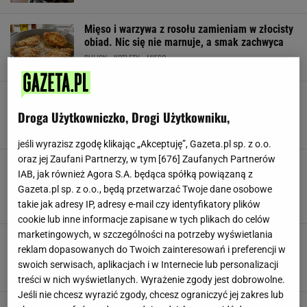
Mięso i warzywa z rosołu zamieniam w złocisty
obiad. Nic się nie marnuje, a smak zachwyca
BULION
KOTLETY
MIĘSO
Nie szoruj przypalonego garnka. Babcia kazała
dodać łyżkę i odczekać kilka godzin
Droga Użytkowniczko, Drogi Użytkowniku,
GARNKI
JEDZENIE
ROSÓŁ
jeśli wyrazisz zgodę klikając „Akceptuję”, Gazeta.pl sp. z o.o.
oraz jej Zaufani Partnerzy, w tym [
676
] Zaufanych Partnerów
Rosół jak u babci, ale bez mętnej
IAB, jak również Agora S.A. będąca spółką powiązaną z
niespodzianki. Tak psujemy go już na samym
Gazeta.pl sp. z o.o., będą przetwarzać Twoje dane osobowe
starcie
takie jak adresy IP, adresy e-mail czy identyfikatory plików
JEDZENIE
PRZEPISY
ROSÓŁ
cookie lub inne informacje zapisane w tych plikach do celów
marketingowych, w szczególności na potrzeby wyświetlania
Smak dnia. Rosół z niedzieli zamieniam w ten
reklam dopasowanych do Twoich zainteresowań i preferencji w
obiad. Syci na długo i smakuje każdemu
swoich serwisach, aplikacjach i w Internecie lub personalizacji
BULION
DANIA OBIADOWE
JAJKA
treści w nich wyświetlanych. Wyrażenie zgody jest dobrowolne.
Jeśli nie chcesz wyrazić zgody, chcesz ograniczyć jej zakres lub