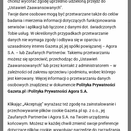
Żaden lubczyk i pietruszka, do rosołu dodaję
chcesz wycofać zgodę uprzednio udzieloną przejdź do
inną zieleninę. Jem aż 3 dokładki
„Ustawień Zaawansowanych”.
BULION
MIĘSO
POKRZYWA
Twoje dane osobowe mogą być przetwarzane także do celów
badania i mierzenia informacji dotyczących funkcjonowania
serwisów i aplikacji lub łączone z danymi dot. świadczonych
Rosół z grilla? To nie żart. Połóż na ruszcie, a
Tobie usług. W określonych przypadkach przetwarzanie
zyska głębszy smak i ładniejszy kolor
danych nie wymaga zgody i odbywa się w oparciu o
GRILL
JEDZENIE
PRZEPISY
uzasadniony interes Gazeta.pl, jej spółki powiązanej – Agora
S.A. – lub Zaufanych Partnerów. Takiemu przetwarzaniu
Po niedzielnym rosole zostaje jeden składnik.
możesz się sprzeciwić, przechodząc do „Ustawień
Dorzuć kilka dodatków i zrób nowe danie
Zaawansowanych” lub przez kontakt z administratorem – w
DANIA OBIADOWE
KASZA
KURCZAK
zależności od zakresu sprzeciwu i podmiotu, wobec którego
jest kierowany. Więcej informacji o przetwarzaniu danych
osobowych znajdziesz w dokumencie
Polityka Prywatności
Gazeta.pl
i
Polityka Prywatności Agora S.A.
Klikając „Akceptuję” wyrażasz też zgodę na zainstalowanie i
przechowywanie plików cookie Gazeta.pl sp. z o.o., jej
Zaufanych Partnerów i Agora S.A. na Twoim urządzeniu
końcowym. Możesz w każdej chwili zmienić swoje preferencje
dotyczące plików cookie, wywołując narzędzie do zarządzania