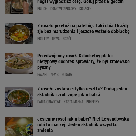
nogi i wygładzisz cerę. Gotuj przez 6 godzin
BULION
DOMOWE SPOSOBY
KOLAGEN
Z rosołu przełóż na patelnię. Taki obiad każdy
zje bez marudzenia i jeszcze weźmie dokładkę
KOTLETY
NEWS
ROSÓŁ
Przedwojenny rosół. Szlachetny ptak i
nietypowy dodatek sprawiały, że był królewsko
pyszny
BAŻANT
NEWS
PORADY
Z rosołu została ci tylko resztka? Dodaj jeden
składnik i zrób zupę jak u babci
DANIA OBIADOWE
KASZA MANNA
PRZEPISY
Jesienny rosół jak u babci? Nie! Lewandowska
robi to inaczej. Jeden składnik wszystko
zmienia