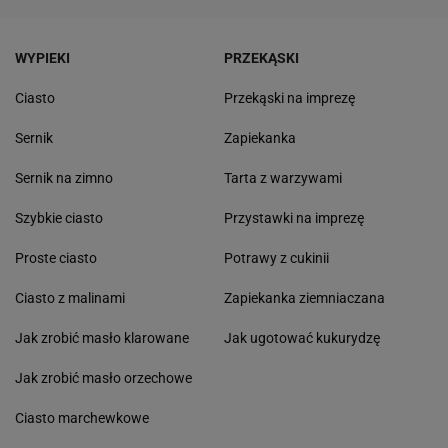
WYPIEKI
PRZEKĄSKI
Ciasto
Przekąski na imprezę
Sernik
Zapiekanka
Sernik na zimno
Tarta z warzywami
Szybkie ciasto
Przystawki na imprezę
Proste ciasto
Potrawy z cukinii
Ciasto z malinami
Zapiekanka ziemniaczana
Jak zrobić masło klarowane
Jak ugotować kukurydzę
Jak zrobić masło orzechowe
Ciasto marchewkowe