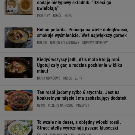
dodaje nietypowy składnik. "Dzieci go
uwielbiają"
PRZEPISY
ROSÓŁ
ZUPA
Bulion petarda. Pomaga na wiele dolegliwości,
smakuje wyśmienicie. Weź największy garnek
BULION
BULION KOLAGENOWY
DOMOWE SPOSOBY
Kiedyś wszyscy jedli, dziś mało kto ją robi.
Ugotuj cały gar, a rodzina pochłonie w kilka
minut
DANIA OBIADOWE
ROSÓŁ
ZUPY
Ten rosół jadamy tylko 6 stycznia. Jest na
konkretnym mięsie i ma zaskakujący dodatek
NEWS
PRZEPIS NA ROSÓŁ
PRZEPISY
To wcale nie deser, a obłędny włoski rosół.
Stracciatellę wyróżniają pyszne kluseczki
KLUSKI
KUCHNIA WŁOSKA
MAKARON