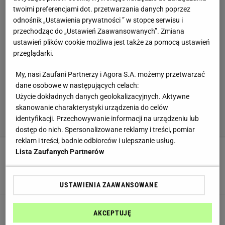
twoimi preferencjami dot. przetwarzania danych poprzez
odnośnik „Ustawienia prywatności ” w stopce serwisu i
przechodząc do „Ustawień Zaawansowanych”. Zmiana
ustawień plików cookie możliwa jest także za pomocą ustawień
przeglądarki.
My, nasi Zaufani Partnerzy i Agora S.A. możemy przetwarzać
dane osobowe w następujących celach:
Użycie dokładnych danych geolokalizacyjnych. Aktywne
skanowanie charakterystyki urządzenia do celów
identyfikacji. Przechowywanie informacji na urządzeniu lub
dostęp do nich. Spersonalizowane reklamy i treści, pomiar
reklam i treści, badnie odbiorców i ulepszanie usług.
Lista Zaufanych Partnerów
Liść laurowy włóż do rosołu w konkretnym
momencie. Inaczej cały gar pójdzie do kosza
GOTOWANIE
LIŚCIE LAUROWE
ROSÓŁ
USTAWIENIA ZAAWANSOWANE
Nie filet, nie skrzydełka. Wrzucam to mięso do
AKCEPTUJĘ
garnka i mam kolagenowy rosół jak u babci