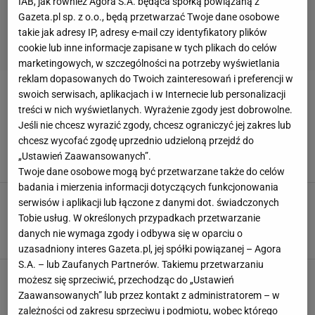
IAB, jak również Agora S.A. będąca spółką powiązaną z
Gazeta.pl sp. z o.o., będą przetwarzać Twoje dane osobowe
takie jak adresy IP, adresy e-mail czy identyfikatory plików
cookie lub inne informacje zapisane w tych plikach do celów
marketingowych, w szczególności na potrzeby wyświetlania
reklam dopasowanych do Twoich zainteresowań i preferencji w
swoich serwisach, aplikacjach i w Internecie lub personalizacji
RYBA Z GRILLA
treści w nich wyświetlanych. Wyrażenie zgody jest dobrowolne.
Jeśli nie chcesz wyrazić zgody, chcesz ograniczyć jej zakres lub
Najlepsza ryba na grilla i patelnię. Ości tyle, co
chcesz wycofać zgodę uprzednio udzieloną przejdź do
kot napłakał, a Polacy i tak wolą dorsza
„Ustawień Zaawansowanych”.
DORADA
GRILL
NEWS
Twoje dane osobowe mogą być przetwarzane także do celów
badania i mierzenia informacji dotyczących funkcjonowania
Jak zrobić idealną rybę z grilla? Gotowe
serwisów i aplikacji lub łączone z danymi dot. świadczonych
marynaty to niemal zbrodnia, wystarczą trzy
Tobie usług. W określonych przypadkach przetwarzanie
rzeczy
danych nie wymaga zgody i odbywa się w oparciu o
GRILL
GRILLOWANIE
MAJÓWKA
uzasadniony interes Gazeta.pl, jej spółki powiązanej – Agora
S.A. – lub Zaufanych Partnerów. Takiemu przetwarzaniu
Halibut - przepis na delikatną rybę z grilla.
możesz się sprzeciwić, przechodząc do „Ustawień
Filety dopraw czosnkową marynatą z
Zaawansowanych” lub przez kontakt z administratorem – w
dodatkiem pietruszki
zależności od zakresu sprzeciwu i podmiotu, wobec którego