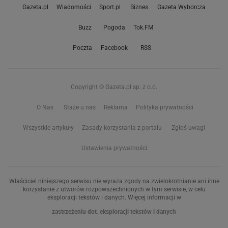
Gazeta.pl
Wiadomości
Sport.pl
Biznes
Gazeta Wyborcza
Buzz
Pogoda
Tok.FM
Poczta
Facebook
RSS
Copyright © Gazeta.pl sp. z o.o.
O Nas
Staże u nas
Reklama
Polityka prywatności
Wszystkie artykuły
Zasady korzystania z portalu
Zgłoś uwagi
Ustawienia prywatności
Właściciel niniejszego serwisu nie wyraża zgody na zwielokrotnianie ani inne
korzystanie z utworów rozpowszechnionych w tym serwisie, w celu
eksploracji tekstów i danych. Więcej informacji w
zastrzeżeniu dot. eksploracji tekstów i danych