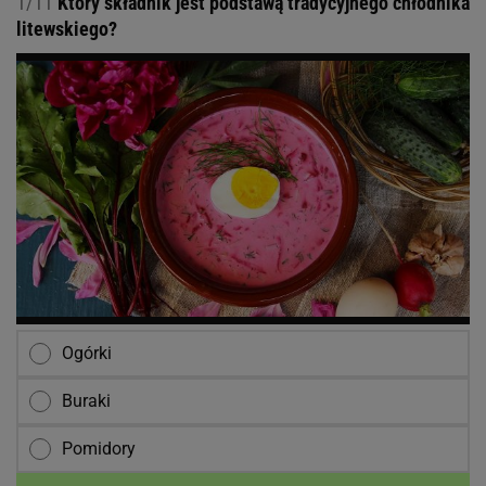
1/11
Który składnik jest podstawą tradycyjnego chłodnika
litewskiego?
Ogórki
Buraki
Pomidory