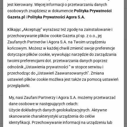
GRILL
GRILLOWANIE
HALIBUT
jest kierowany. Więcej informacji o przetwarzaniu danych
osobowych znajdziesz w dokumencie
Polityka Prywatności
Ryba na grilla - jak zrobić perfekcyjnego
Gazeta.pl
i
Polityka Prywatności Agora S.A.
grillowanego łososia? Mamy na to sprawdzony
sposób!
Klikając „Akceptuję” wyrażasz też zgodę na zainstalowanie i
GRILL
GRILLOWANIE
MAJÓWKA
przechowywanie plików cookie Gazeta.pl sp. z o.o., jej
Zaufanych Partnerów i Agora S.A. na Twoim urządzeniu
Dziecinnie prosty grill na plaży
końcowym. Możesz w każdej chwili zmienić swoje preferencje
GRILL
GRILL WEGETARIAŃSKI
MIĘSO Z GRILLA
dotyczące plików cookie, wywołując narzędzie do zarządzania
twoimi preferencjami dot. przetwarzania danych poprzez
odnośnik „Ustawienia prywatności ” w stopce serwisu i
przechodząc do „Ustawień Zaawansowanych”. Zmiana
Steki z łososia z grilla z masłem ziołowym
ustawień plików cookie możliwa jest także za pomocą ustawień
GRILL
OBIAD NA PIĄTEK
RYBA Z GRILLA
przeglądarki.
My, nasi Zaufani Partnerzy i Agora S.A. możemy przetwarzać
Witaminy z grilla - szaszłyki z łososiem i
dane osobowe w następujących celach:
warzywami
Użycie dokładnych danych geolokalizacyjnych. Aktywne
GRILL
PRZEKĄSKI
RYBA Z GRILLA
skanowanie charakterystyki urządzenia do celów
identyfikacji. Przechowywanie informacji na urządzeniu lub