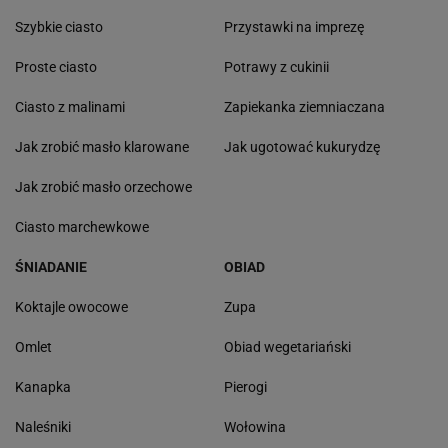
Szybkie ciasto
Przystawki na imprezę
Proste ciasto
Potrawy z cukinii
Ciasto z malinami
Zapiekanka ziemniaczana
Jak zrobić masło klarowane
Jak ugotować kukurydzę
Jak zrobić masło orzechowe
Ciasto marchewkowe
ŚNIADANIE
OBIAD
Koktajle owocowe
Zupa
Omlet
Obiad wegetariański
Kanapka
Pierogi
Naleśniki
Wołowina