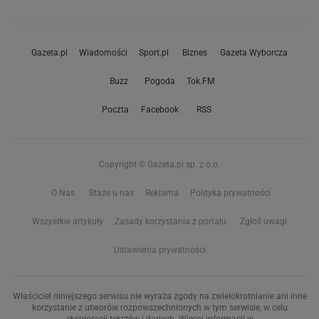
Gazeta.pl
Wiadomości
Sport.pl
Biznes
Gazeta Wyborcza
Buzz
Pogoda
Tok.FM
Poczta
Facebook
RSS
Copyright © Gazeta.pl sp. z o.o.
O Nas
Staże u nas
Reklama
Polityka prywatności
Wszystkie artykuły
Zasady korzystania z portalu
Zgłoś uwagi
Ustawienia prywatności
Właściciel niniejszego serwisu nie wyraża zgody na zwielokrotnianie ani inne
korzystanie z utworów rozpowszechnionych w tym serwisie, w celu