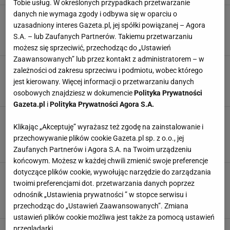
Tobie usług. W określonych przypadkach przetwarzanie
danych nie wymaga zgody i odbywa się w oparciu o
Te jajka aż proszą o to, by je zjeść. Raz
uzasadniony interes Gazeta.pl, jej spółki powiązanej – Agora
spróbujesz i zapomnisz o innych śniadaniach
S.A. – lub Zaufanych Partnerów. Takiemu przetwarzaniu
DANIA Z JAJEK
JAJKA
NEWS
możesz się sprzeciwić, przechodząc do „Ustawień
Zaawansowanych” lub przez kontakt z administratorem – w
Naleśniki z mascarpone. Sprawdź te przepisy, a
zależności od zakresu sprzeciwu i podmiotu, wobec którego
nudne śniadania znikną z Twojego stołu!
jest kierowany. Więcej informacji o przetwarzaniu danych
MASCARPONE
NALEŚNIKI
NEWS
osobowych znajdziesz w dokumencie
Polityka Prywatności
Gazeta.pl
i
Polityka Prywatności Agora S.A.
Przepis na gofry bez udziwnień i sekretnych
Klikając „Akceptuję” wyrażasz też zgodę na zainstalowanie i
dodatków. Zrobisz je szybko i będą
najpyszniejsze
przechowywanie plików cookie Gazeta.pl sp. z o.o., jej
CHRUPIĄCE GOFRY
GOFRY
NEWS
Zaufanych Partnerów i Agora S.A. na Twoim urządzeniu
końcowym. Możesz w każdej chwili zmienić swoje preferencje
dotyczące plików cookie, wywołując narzędzie do zarządzania
Pasta jajeczna bez majonezu? To może się
udać. Poznaj alternatywę, której skład cię
twoimi preferencjami dot. przetwarzania danych poprzez
zaskoczy
odnośnik „Ustawienia prywatności ” w stopce serwisu i
NEWS
PASTA JAJECZNA
PASTA KANAPKOWA
przechodząc do „Ustawień Zaawansowanych”. Zmiana
ustawień plików cookie możliwa jest także za pomocą ustawień
przeglądarki.