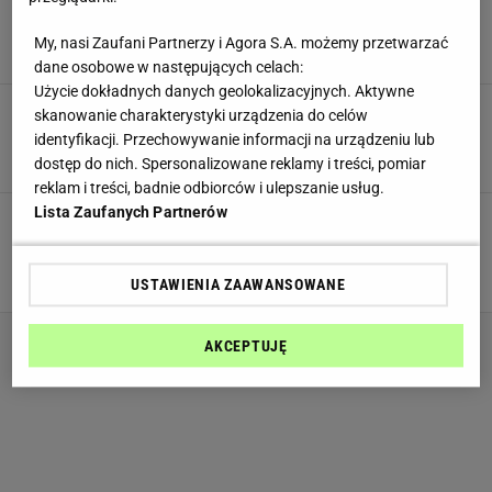
Znudziły ci się klasyczne jajka? Koniecznie
spróbuj jajecznicy w odmienionej odsłonie
My, nasi Zaufani Partnerzy i Agora S.A. możemy przetwarzać
JAJECZNICA
JAJKA
ŚNIADANIA
dane osobowe w następujących celach:
Użycie dokładnych danych geolokalizacyjnych. Aktywne
Przepisy na proste śniadanie, które zjesz przed
skanowanie charakterystyki urządzenia do celów
pracą. Niektóre będą gotowe w kilka minut
identyfikacji. Przechowywanie informacji na urządzeniu lub
NEWS
POMYSŁ NA ŚNIADANIE
PROSTY PRZEPIS
dostęp do nich. Spersonalizowane reklamy i treści, pomiar
reklam i treści, badnie odbiorców i ulepszanie usług.
Lista Zaufanych Partnerów
Śniadanie na słodko. Szybkie przepisy na
posiłek dla całej rodziny. Niektóre dania
przygotujesz w 10 minut
NA SŁODKO
NEWS
OMLET
USTAWIENIA ZAAWANSOWANE
AKCEPTUJĘ