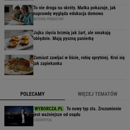
To nie droga na skróty. Matka pokazuje, jak
naprawdę wygląda edukacja domowa
MATERIAŁ PROMOCYJNY
Jajka zięcia brzmią jak żart, ale smakują
obłędnie. Mają pyszną panierkę
Zamiast zawijać w liście, robię sprytniej. Kroi się
jak zapiekanka
POLECAMY
WIĘCEJ TEMATÓW
To nowy typ zła. Zrozumienie
jest ważniejsze od osądu
SUBSKRYPCJA