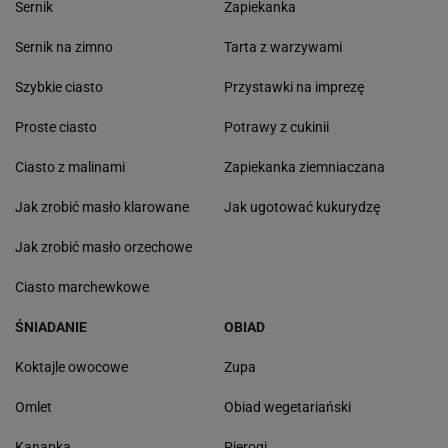
Sernik
Zapiekanka
Sernik na zimno
Tarta z warzywami
Szybkie ciasto
Przystawki na imprezę
Proste ciasto
Potrawy z cukinii
Ciasto z malinami
Zapiekanka ziemniaczana
Jak zrobić masło klarowane
Jak ugotować kukurydzę
Jak zrobić masło orzechowe
Ciasto marchewkowe
ŚNIADANIE
OBIAD
Koktajle owocowe
Zupa
Omlet
Obiad wegetariański
Kanapka
Pierogi