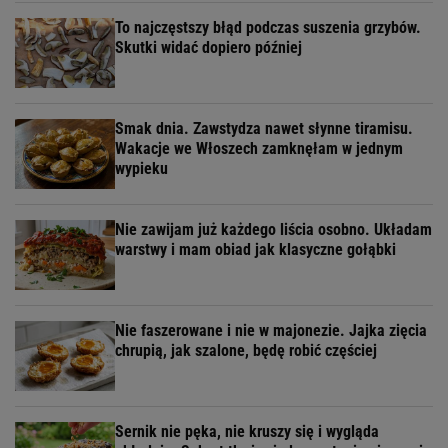
To najczęstszy błąd podczas suszenia grzybów.
Skutki widać dopiero później
Smak dnia. Zawstydza nawet słynne tiramisu.
Wakacje we Włoszech zamknęłam w jednym
wypieku
Nie zawijam już każdego liścia osobno. Układam
warstwy i mam obiad jak klasyczne gołąbki
Nie faszerowane i nie w majonezie. Jajka zięcia
chrupią, jak szalone, będę robić częściej
Sernik nie pęka, nie kruszy się i wygląda