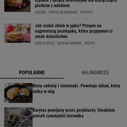
szybkie i sycące alternatywy dla klasycznych
płatków z mlekiem
JEDZENIE
POMYSŁ NA ŚNIADANIE
PRZEPISY
Jak zrobić chleb w jajku? Przepis na
najprostszą przekąskę, która przypomni ci
smak dzieciństwa
JAJKO W BUŁCE
KUCHNIA DOMOWA
PRZEPIS
POPULARNE
NAJNOWSZE
Biorę cukinię i ziemniaki. Powstaje obiad, który
znika w mig
Rarytas pomijany przez grzybiarzy. Smakiem
potrafi zawstydzić borowika