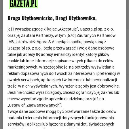
Droga Użytkowniczko, Drogi Użytkowniku,
jeśli wyrazisz zgodę klikając „Akceptuję”, Gazeta.pl sp. z o.o.
oraz jej Zaufani Partnerzy, w tym [
676
] Zaufanych Partnerów
ŚNIADANIA
IAB, jak również Agora S.A. będąca spółką powiązaną z
Gazeta.pl sp. z o.o., będą przetwarzać Twoje dane osobowe
Tak pysznych i delikatnych placuszków nie robi
takie jak adresy IP, adresy e-mail czy identyfikatory plików
nawet babcia. Mleko nie jest najważniejsze
cookie lub inne informacje zapisane w tych plikach do celów
NEWS
PLACKI
PORADY
marketingowych, w szczególności na potrzeby wyświetlania
reklam dopasowanych do Twoich zainteresowań i preferencji w
swoich serwisach, aplikacjach i w Internecie lub personalizacji
Nie z jajek i nie z ryby. Najlepszą pastę na
treści w nich wyświetlanych. Wyrażenie zgody jest dobrowolne.
kanapki zrobisz z malutkich nasionek
Jeśli nie chcesz wyrazić zgody, chcesz ograniczyć jej zakres lub
KANAPKI
NEWS
PASTA
chcesz wycofać zgodę uprzednio udzieloną przejdź do
„Ustawień Zaawansowanych”.
Lepsze jajka nie istnieją. Ugotuj je bez
Twoje dane osobowe mogą być przetwarzane także do celów
skorupki, ale nie zapomnij o occie
badania i mierzenia informacji dotyczących funkcjonowania
JAJKA
JAJKA PO BENEDYKTYŃSKU
NEWS
serwisów i aplikacji lub łączone z danymi dot. świadczonych