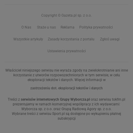
Copyright © Gazeta.pl sp. z o.o.
O Nas
Staże u nas
Reklama
Polityka prywatności
Wszystkie artykuły
Zasady korzystania z portalu
Zgłoś uwagi
Ustawienia prywatności
Właściciel niniejszego serwisu nie wyraża zgody na zwielokrotnianie ani inne
korzystanie z utworów rozpowszechnionych w tym serwisie, w celu
eksploracji tekstów i danych. Więcej informacji w
zastrzeżeniu dot. eksploracji tekstów i danych
Treści z
serwisów internetowych Grupy Wyborcza.pl
oraz serwisu tokfm.pl
prezentujemy w ramach komercyjnej współpracy z ich wydawcami:
Wyborcza sp. z o.o. oraz Grupą Radiową Agory sp. z o.o.
Wybrane treści z serwisu Sport.pl są dostępne po wykupieniu płatnej
subskrypcji