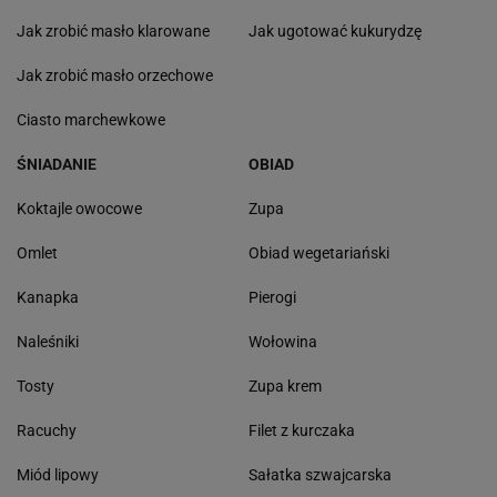
Jak zrobić masło klarowane
Jak ugotować kukurydzę
Jak zrobić masło orzechowe
Ciasto marchewkowe
ŚNIADANIE
OBIAD
Koktajle owocowe
Zupa
Omlet
Obiad wegetariański
Kanapka
Pierogi
Naleśniki
Wołowina
Tosty
Zupa krem
Racuchy
Filet z kurczaka
Miód lipowy
Sałatka szwajcarska