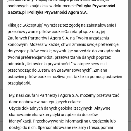
osobowych znajdziesz w dokumencie
Polityka Prywatności
Zapomnij o kawie i herbacie po 18:00. Ten
Gazeta.pl
i
Polityka Prywatności Agora S.A.
złocisty napar to "wyłącznik" stresu przed snem
NAPAR
NAPOJE
PRZEPISY
Klikając „Akceptuję” wyrażasz też zgodę na zainstalowanie i
przechowywanie plików cookie Gazeta.pl sp. z o.o., jej
Nie ma w nim ani grama mąki. Lepszego
Zaufanych Partnerów i Agora S.A. na Twoim urządzeniu
chleba nie dostaniesz nawet w piekarni
końcowym. Możesz w każdej chwili zmienić swoje preferencje
CHLEB
DOMOWE WYPIEKI
MĄKA
dotyczące plików cookie, wywołując narzędzie do zarządzania
twoimi preferencjami dot. przetwarzania danych poprzez
odnośnik „Ustawienia prywatności ” w stopce serwisu i
Usprawnia pracę jelit, stabilizuje cukier, obniża
przechodząc do „Ustawień Zaawansowanych”. Zmiana
cholesterol. Najlepiej pić je o wskazanej porze
ustawień plików cookie możliwa jest także za pomocą ustawień
DIETA
NEWS
SIEMIĘ LNIANE
przeglądarki.
My, nasi Zaufani Partnerzy i Agora S.A. możemy przetwarzać
Masz młynek do kawy z czasów PRLu? Masz
szczęście - przygotujesz w nim nie tylko
dane osobowe w następujących celach:
mieloną kawę
Użycie dokładnych danych geolokalizacyjnych. Aktywne
KAWA
MIELENIE
MŁYNEK
skanowanie charakterystyki urządzenia do celów
identyfikacji. Przechowywanie informacji na urządzeniu lub
dostęp do nich. Spersonalizowane reklamy i treści, pomiar