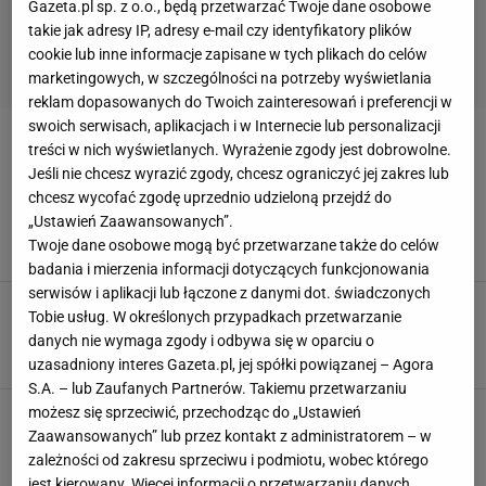
Gazeta.pl sp. z o.o., będą przetwarzać Twoje dane osobowe
takie jak adresy IP, adresy e-mail czy identyfikatory plików
cookie lub inne informacje zapisane w tych plikach do celów
marketingowych, w szczególności na potrzeby wyświetlania
reklam dopasowanych do Twoich zainteresowań i preferencji w
swoich serwisach, aplikacjach i w Internecie lub personalizacji
ZIARNA
treści w nich wyświetlanych. Wyrażenie zgody jest dobrowolne.
Jeśli nie chcesz wyrazić zgody, chcesz ograniczyć jej zakres lub
Smak dnia. Odstawiłam sklepowe smarowidła.
chcesz wycofać zgodę uprzednio udzieloną przejdź do
Ta pasta kosztuje grosze i jest gotowa w chwilę
„Ustawień Zaawansowanych”.
KANAPKI
PASTA
SMAROWANIE
Twoje dane osobowe mogą być przetwarzane także do celów
badania i mierzenia informacji dotyczących funkcjonowania
serwisów i aplikacji lub łączone z danymi dot. świadczonych
Ma mnóstwo białka, mało kto go zna. Robię z
Tobie usług. W określonych przypadkach przetwarzanie
niego pasztet, który jest lepszy niż wędlina
danych nie wymaga zgody i odbywa się w oparciu o
AMARANTUS
PASZTET
PRZEKĄSKI
uzasadniony interes Gazeta.pl, jej spółki powiązanej – Agora
S.A. – lub Zaufanych Partnerów. Takiemu przetwarzaniu
Te pierogi wyglądają jak biedronki. Wsyp jedną
możesz się sprzeciwić, przechodząc do „Ustawień
łyżkę, ciasto jest lekkie i miękkie
Zaawansowanych” lub przez kontakt z administratorem – w
CIASTO NA PIEROGI
JAJKA
NASIONA
zależności od zakresu sprzeciwu i podmiotu, wobec którego
jest kierowany. Więcej informacji o przetwarzaniu danych