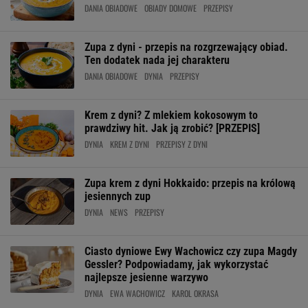
DANIA OBIADOWE
OBIADY DOMOWE
PRZEPISY
Zupa z dyni - przepis na rozgrzewający obiad.
Ten dodatek nada jej charakteru
DANIA OBIADOWE
DYNIA
PRZEPISY
Krem z dyni? Z mlekiem kokosowym to
prawdziwy hit. Jak ją zrobić? [PRZEPIS]
DYNIA
KREM Z DYNI
PRZEPISY Z DYNI
Zupa krem z dyni Hokkaido: przepis na królową
jesiennych zup
DYNIA
NEWS
PRZEPISY
Ciasto dyniowe Ewy Wachowicz czy zupa Magdy
Gessler? Podpowiadamy, jak wykorzystać
najlepsze jesienne warzywo
DYNIA
EWA WACHOWICZ
KAROL OKRASA