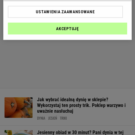
USTAWIENIA ZAAWANSOWANE
AKCEPTUJĘ
Jak wybrać idealną dynię w sklepie?
Wykorzystaj ten prosty trik. Poklep warzywo i
uważnie nasłuchuj
DYNIA
JESIEŃ
TRIKI
Jesienny obiad w 30 minut? Pani dynia w tej