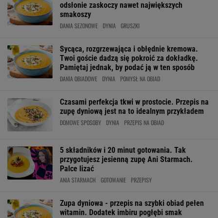
odsłonie zaskoczy nawet największych
smakoszy
DANIA SEZONOWE
DYNIA
GRUSZKI
Sycąca, rozgrzewająca i obłędnie kremowa.
Twoi goście dadzą się pokroić za dokładkę.
Pamiętaj jednak, by podać ją w ten sposób
DANIA OBIADOWE
DYNIA
POMYSŁ NA OBIAD
Czasami perfekcja tkwi w prostocie. Przepis na
zupę dyniową jest na to idealnym przykładem
DOMOWE SPOSOBY
DYNIA
PRZEPIS NA OBIAD
5 składników i 20 minut gotowania. Tak
przygotujesz jesienną zupę Ani Starmach.
Palce lizać
ANIA STARMACH
GOTOWANIE
PRZEPISY
Zupa dyniowa - przepis na szybki obiad pełen
witamin. Dodatek imbiru pogłębi smak