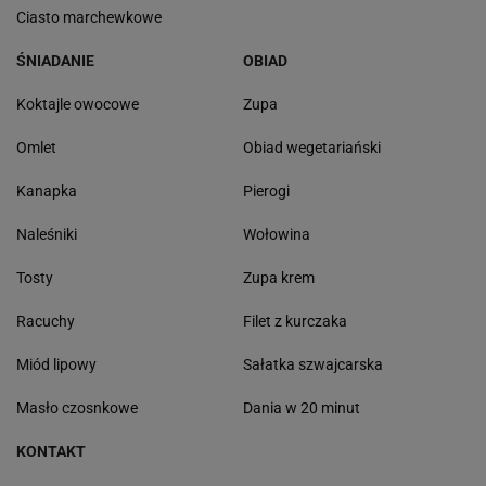
Ciasto marchewkowe
ŚNIADANIE
OBIAD
Koktajle owocowe
Zupa
Omlet
Obiad wegetariański
Kanapka
Pierogi
Naleśniki
Wołowina
Tosty
Zupa krem
Racuchy
Filet z kurczaka
Miód lipowy
Sałatka szwajcarska
Masło czosnkowe
Dania w 20 minut
KONTAKT