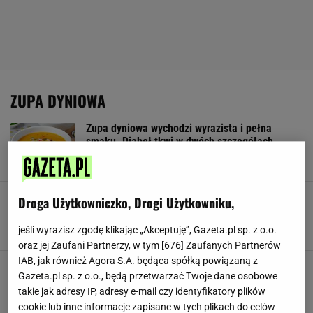
ZUPA DYNIOWA
Zupa dyniowa wychodzi wyrazista i pełna
smaku. Diabeł tkwi w dwóch szczegółach
DYNIA
GORGONZOLA
KREM Z DYNI
Zupa dyniowa, która jest kremowa jak
Droga Użytkowniczko, Drogi Użytkowniku,
marzenie. Ser i ostry sos to klucze do sukcesu
DANIA OBIADOWE
DYNIA
GOTOWANIE
jeśli wyrazisz zgodę klikając „Akceptuję”, Gazeta.pl sp. z o.o.
oraz jej Zaufani Partnerzy, w tym [
676
] Zaufanych Partnerów
IAB, jak również Agora S.A. będąca spółką powiązaną z
Kiedy nie mam pomysłu na obiad, kupuję
Gazeta.pl sp. z o.o., będą przetwarzać Twoje dane osobowe
dynię. Zupa wychodzi najlepsza przez dwa
takie jak adresy IP, adresy e-mail czy identyfikatory plików
dodatki
cookie lub inne informacje zapisane w tych plikach do celów
DANIA OBIADOWE
DYNIA
NEWS