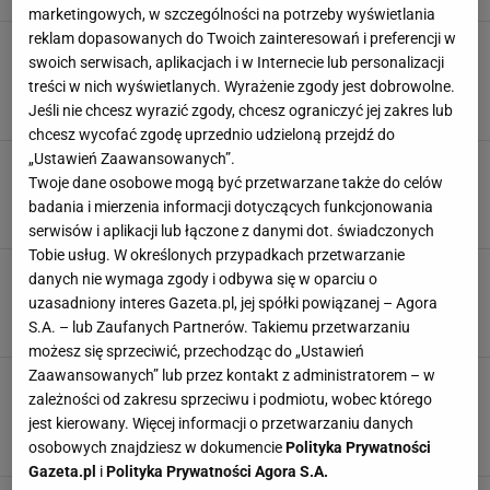
marketingowych, w szczególności na potrzeby wyświetlania
reklam dopasowanych do Twoich zainteresowań i preferencji w
Zupa krem z dyni może być jeszcze
swoich serwisach, aplikacjach i w Internecie lub personalizacji
smaczniejsza. Zapewnią to dwa dodatki, jeden
cię zdziwi
treści w nich wyświetlanych. Wyrażenie zgody jest dobrowolne.
Jeśli nie chcesz wyrazić zgody, chcesz ograniczyć jej zakres lub
DANIA OBIADOWE
NEWS
OBIADY DOMOWE
chcesz wycofać zgodę uprzednio udzieloną przejdź do
„Ustawień Zaawansowanych”.
Tę zupę będziesz robić całą jesień. Dodaj
Twoje dane osobowe mogą być przetwarzane także do celów
aromatyczny ser, teściowa poprosi o przepis
badania i mierzenia informacji dotyczących funkcjonowania
DANIA OBIADOWE
DYNIA
NEWS
serwisów i aplikacji lub łączone z danymi dot. świadczonych
Tobie usług. W określonych przypadkach przetwarzanie
Ta zupa rozgrzeje lepiej niż wełniany sweter.
danych nie wymaga zgody i odbywa się w oparciu o
Rodzina ustawi się w kolejce po dokładkę
uzasadniony interes Gazeta.pl, jej spółki powiązanej – Agora
DYNIA
NEWS
ZUPA DYNIOWA
S.A. – lub Zaufanych Partnerów. Takiemu przetwarzaniu
możesz się sprzeciwić, przechodząc do „Ustawień
Zaawansowanych” lub przez kontakt z administratorem – w
Ten przepis na zupę dyniową dostałam od
zależności od zakresu sprzeciwu i podmiotu, wobec którego
sąsiadki. Dzięki jednemu składnikowi danie
jest nieziemskie
jest kierowany. Więcej informacji o przetwarzaniu danych
osobowych znajdziesz w dokumencie
Polityka Prywatności
DYNIA
JESIEŃ
MLECZKO KOKOSOWE
Gazeta.pl
i
Polityka Prywatności Agora S.A.