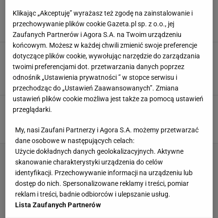
Do sezonu jeszcze hen, a one już w sklepach.
Klikając „Akceptuję” wyrażasz też zgodę na zainstalowanie i
Zupę z dyni wzbogacam dwoma składnikami
przechowywanie plików cookie Gazeta.pl sp. z o.o., jej
DANIA OBIADOWE
NEWS
PRZEPISY
Zaufanych Partnerów i Agora S.A. na Twoim urządzeniu
końcowym. Możesz w każdej chwili zmienić swoje preferencje
Podrasuj smak nudnej zupy dyniowej tym
dotyczące plików cookie, wywołując narzędzie do zarządzania
białym warzywem. Po stary przepis nie
twoimi preferencjami dot. przetwarzania danych poprzez
sięgniesz już nigdy w życiu
odnośnik „Ustawienia prywatności ” w stopce serwisu i
DYNIA
PIETRUSZKA
POMYSŁ NA OBIAD
przechodząc do „Ustawień Zaawansowanych”. Zmiana
ustawień plików cookie możliwa jest także za pomocą ustawień
Zupa dyniowa w różnych odsłonach. Jeden
przeglądarki.
składnik sprawi, że na pewno nie będzie mdła
PRZEPISY
PRZEPISY KULINARNE
ZUPA DYNIOWA
My, nasi Zaufani Partnerzy i Agora S.A. możemy przetwarzać
dane osobowe w następujących celach:
Użycie dokładnych danych geolokalizacyjnych. Aktywne
skanowanie charakterystyki urządzenia do celów
identyfikacji. Przechowywanie informacji na urządzeniu lub
dostęp do nich. Spersonalizowane reklamy i treści, pomiar
reklam i treści, badnie odbiorców i ulepszanie usług.
Lista Zaufanych Partnerów