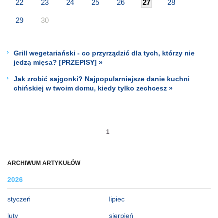
22
23
24
25
26
27
28
29
30
Grill wegetariański - co przyrządzić dla tych, którzy nie
jedzą mięsa? [PRZEPISY] »
Jak zrobić sajgonki? Najpopularniejsze danie kuchni
chińskiej w twoim domu, kiedy tylko zechcesz »
1
ARCHIWUM ARTYKUŁÓW
2026
styczeń
lipiec
luty
sierpień