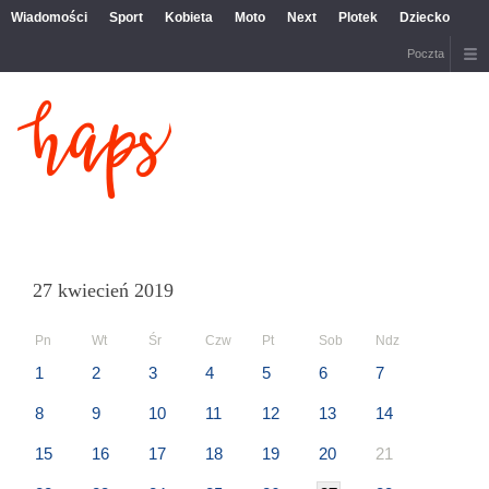
Wiadomości
Sport
Kobieta
Moto
Next
Plotek
Dziecko
Poczta
27 kwiecień 2019
Pn
Wt
Śr
Czw
Pt
Sob
Ndz
1
2
3
4
5
6
7
8
9
10
11
12
13
14
15
16
17
18
19
20
21