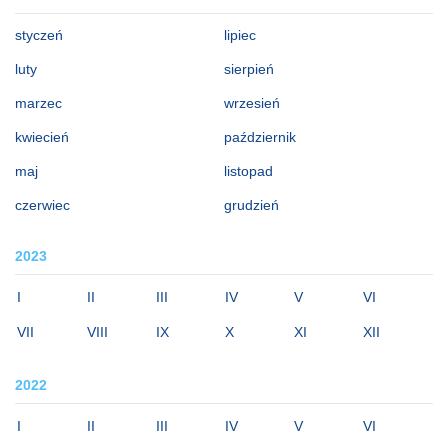
styczeń
lipiec
luty
sierpień
marzec
wrzesień
kwiecień
październik
maj
listopad
czerwiec
grudzień
2023
I
II
III
IV
V
VI
VII
VIII
IX
X
XI
XII
2022
I
II
III
IV
V
VI