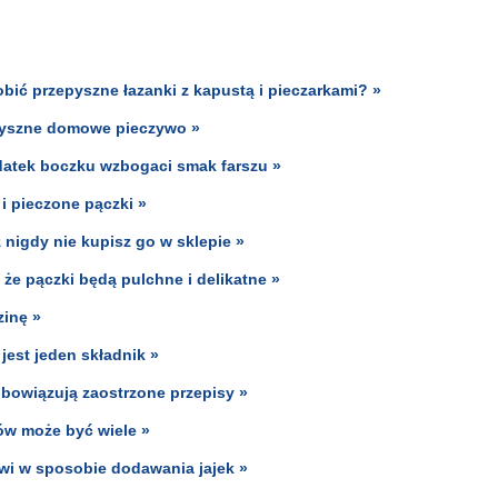
obić przepyszne łazanki z kapustą i pieczarkami? »
pyszne domowe pieczywo »
Dodatek boczku wzbogaci smak farszu »
 i pieczone pączki »
 nigdy nie kupisz go w sklepie »
 że pączki będą pulchne i delikatne »
zinę »
jest jeden składnik »
obowiązują zaostrzone przepisy »
ów może być wiele »
kwi w sposobie dodawania jajek »