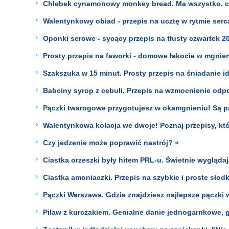
Chlebek cynamonowy monkey bread. Ma wszystko, 
Walentynkowy obiad - przepis na ucztę w rytmie serc
Oponki serowe - sycący przepis na tłusty czwartek 2
Prosty przepis na faworki - domowe łakocie w mgnien
Szakszuka w 15 minut. Prosty przepis na śniadanie i
Babciny syrop z cebuli. Przepis na wzmocnienie odp
Pączki twarogowe przygotujesz w okamgnieniu! Są prze
Walentynkowa kolacja we dwoje! Poznaj przepisy, kt
Czy jedzenie może poprawić nastrój? »
Ciastka orzeszki były hitem PRL-u. Świetnie wyglądają
Ciastka amoniaczki. Przepis na szybkie i proste słod
Pączki Warszawa. Gdzie znajdziesz najlepsze pączki w
Pilaw z kurczakiem. Genialne danie jednogarnkowe, 