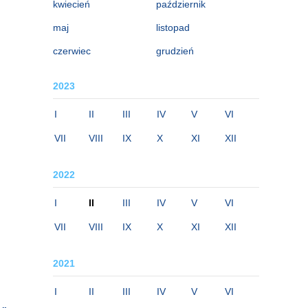
kwiecień
październik
maj
listopad
czerwiec
grudzień
2023
I
II
III
IV
V
VI
VII
VIII
IX
X
XI
XII
2022
I
II
III
IV
V
VI
VII
VIII
IX
X
XI
XII
2021
I
II
III
IV
V
VI