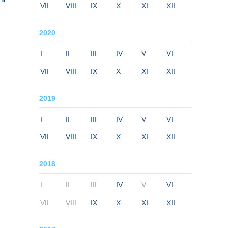
 »
VII
VIII
IX
X
XI
XII
2020
I
II
III
IV
V
VI
VII
VIII
IX
X
XI
XII
2019
I
II
III
IV
V
VI
VII
VIII
IX
X
XI
XII
2018
I
II
III
IV
V
VI
VII
VIII
IX
X
XI
XII