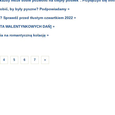
każdy może sobie pozwolić na ciepły posiłek". Przyłączyli się inni
zrobić, by były pyszne? Podpowiadamy »
ów? Sprawdź przed tłustym czwartkiem 2022 »
[LISTA WALENTYNKOWYCH DAŃ] »
ia na romantyczną kolację »
4
5
6
7
»