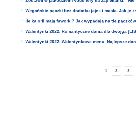
Zostawił w jadłodzielni vouchery na zapiekanki. "Nie 
Wegańskie pączki bez dodatku jajek i masła. Jak je 
Ile kalorii mają faworki? Jak wypadają na tle pączk
Walentynki 2022. Romantyczne dania dla dwojga 
Walentynki 2022. Walentynkowe menu. Najlepsze dan
1
2
3