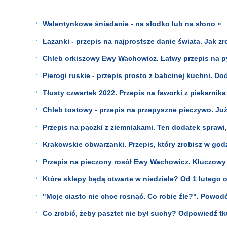
Walentynkowe śniadanie - na słodko lub na słono »
Łazanki - przepis na najprostsze danie świata. Jak zr
Chleb orkiszowy Ewy Wachowicz. Łatwy przepis na 
Pierogi ruskie - przepis prosto z babcinej kuchni. 
Tłusty czwartek 2022. Przepis na faworki z piekarnika
Chleb tostowy - przepis na przepyszne pieczywo. Już
Przepis na pączki z ziemniakami. Ten dodatek sprawi,
Krakowskie obwarzanki. Przepis, który zrobisz w god
Przepis na pieczony rosół Ewy Wachowicz. Kluczowy 
Które sklepy będą otwarte w niedziele? Od 1 lutego 
"Moje ciasto nie chce rosnąć. Co robię źle?". Powod
Co zrobić, żeby pasztet nie był suchy? Odpowiedź t