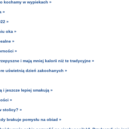
co kochamy w wypiekach »
a »
022 »
iu oka »
dealne »
orności »
pyszne i mają mniej kalorii niż te tradycyjne »
óre uświetnią dzień zakochanych »
 i jeszcze lepiej smakują »
kości »
 stolicy? »
gdy brakuje pomysłu na obiad »