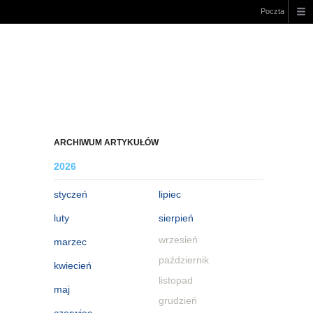
Poczta
ARCHIWUM ARTYKUŁÓW
2026
styczeń
lipiec
luty
sierpień
wrzesień
marzec
październik
kwiecień
listopad
maj
grudzień
czerwiec