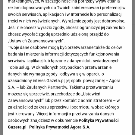
marketingowych, w szczególności na potrzeby wyświetlania
Smak dnia. Zawstydza nawet słynne tiramisu. Wakacje we
reklam dopasowanych do Twoich zainteresowań i preferencji w
swoich serwisach, aplikacjach i w Internecie lub personalizacji
Włoszech zamknęłam w jednym wypieku
treści w nich wyświetlanych. Wyrażenie zgody jest dobrowolne.
Jeśli nie chcesz wyrazić zgody, chcesz ograniczyć jej zakres lub
chcesz wycofać zgodę uprzednio udzieloną przejdź do
„Ustawień Zaawansowanych”.
Twoje dane osobowe mogą być przetwarzane także do celów
badania i mierzenia informacji dotyczących funkcjonowania
serwisów i aplikacji lub łączone z danymi dot. świadczonych
Tobie usług. W określonych przypadkach przetwarzanie
danych nie wymaga zgody i odbywa się w oparciu o
uzasadniony interes Gazeta.pl, jej spółki powiązanej – Agora
S.A. – lub Zaufanych Partnerów. Takiemu przetwarzaniu
możesz się sprzeciwić, przechodząc do „Ustawień
Zaawansowanych” lub przez kontakt z administratorem – w
zależności od zakresu sprzeciwu i podmiotu, wobec którego
ARTYKUŁ
jest kierowany. Więcej informacji o przetwarzaniu danych
Nie zawijam już każdego liścia osobno. Układam warstwy i
osobowych znajdziesz w dokumencie
Polityka Prywatności
mam obiad jak klasyczne gołąbki
Gazeta.pl
i
Polityka Prywatności Agora S.A.