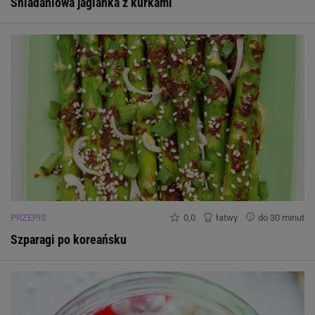
Śniadaniowa jaglanka z kurkami
PRZEPIS
0,0
łatwy
do 30 minut
Szparagi po koreańsku