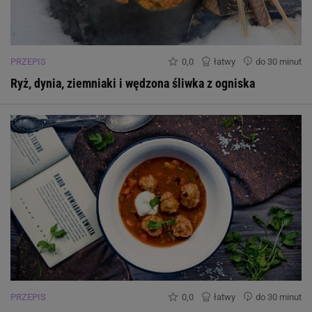
PRZEPIS
0,0
łatwy
do 30 minut
Ryż, dynia, ziemniaki i wędzona śliwka z ogniska
PRZEPIS
0,0
łatwy
do 30 minut