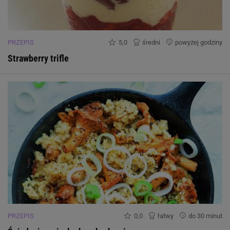
PRZEPIS
5,0
średni
powyżej godziny
Strawberry trifle
PRZEPIS
0,0
łatwy
do 30 minut