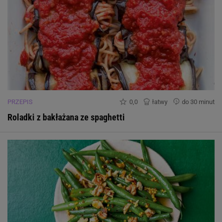
PRZEPIS
0,0
łatwy
do 30 minut
Roladki z bakłażana ze spaghetti