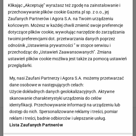
Klikając „Akceptuję” wyrażasz też zgodę na zainstalowanie i
przechowywanie plików cookie Gazeta.pl sp. z o.o., jej
Zaufanych Partnerów i Agora S.A. na Twoim urządzeniu
końcowym. Możesz w każdej chwili zmienić swoje preferencje
dotyczące plików cookie, wywołując narzędzie do zarządzania
twoimi preferencjami dot. przetwarzania danych poprzez
odnośnik „Ustawienia prywatności ” w stopce serwisu i
przechodząc do „Ustawień Zaawansowanych”. Zmiana
ustawień plików cookie możliwa jest także za pomocą ustawień
przeglądarki.
My, nasi Zaufani Partnerzy i Agora S.A. możemy przetwarzać
ARTYKUŁ
dane osobowe w następujących celach:
Nie faszerowane i nie w majonezie. Jajka zięcia chrupią,
Użycie dokładnych danych geolokalizacyjnych. Aktywne
jak szalone, będę robić częściej
skanowanie charakterystyki urządzenia do celów
identyfikacji. Przechowywanie informacji na urządzeniu lub
dostęp do nich. Spersonalizowane reklamy i treści, pomiar
reklam i treści, badnie odbiorców i ulepszanie usług.
Lista Zaufanych Partnerów