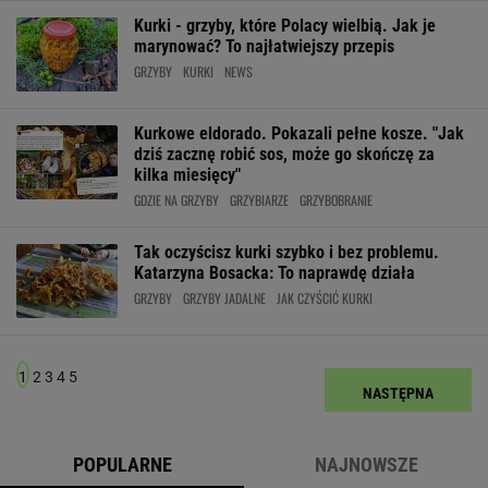
Kurki - grzyby, które Polacy wielbią. Jak je
marynować? To najłatwiejszy przepis
GRZYBY
KURKI
NEWS
Kurkowe eldorado. Pokazali pełne kosze. "Jak
dziś zacznę robić sos, może go skończę za
kilka miesięcy"
GDZIE NA GRZYBY
GRZYBIARZE
GRZYBOBRANIE
Tak oczyścisz kurki szybko i bez problemu.
Katarzyna Bosacka: To naprawdę działa
GRZYBY
GRZYBY JADALNE
JAK CZYŚCIĆ KURKI
1
2
3
4
5
NASTĘPNA
POPULARNE
NAJNOWSZE