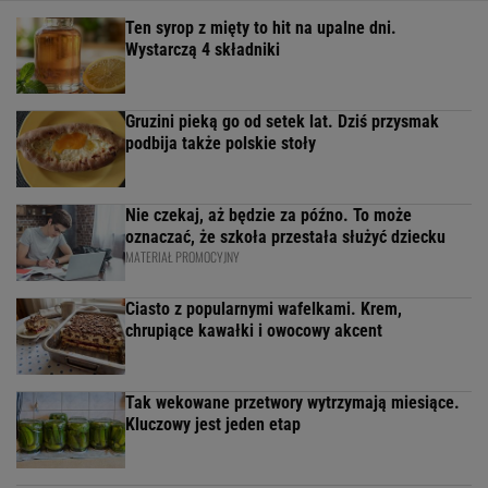
Ten syrop z mięty to hit na upalne dni.
Wystarczą 4 składniki
Gruzini pieką go od setek lat. Dziś przysmak
podbija także polskie stoły
Nie czekaj, aż będzie za późno. To może
oznaczać, że szkoła przestała służyć dziecku
MATERIAŁ PROMOCYJNY
Ciasto z popularnymi wafelkami. Krem,
chrupiące kawałki i owocowy akcent
Tak wekowane przetwory wytrzymają miesiące.
Kluczowy jest jeden etap