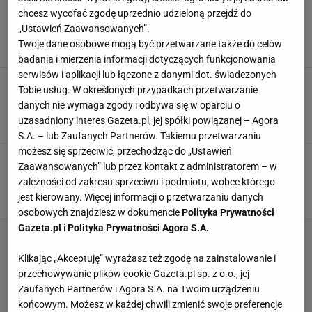
Zupa kurkowa smakuje obłędnie dzięki
chcesz wycofać zgodę uprzednio udzieloną przejdź do
jednemu pieczonemu dodatkowi. Wrzucam go
„Ustawień Zaawansowanych”.
na samym końcu
Twoje dane osobowe mogą być przetwarzane także do celów
DANIA OBIADOWE
GRZYBY
JEDZENIE
badania i mierzenia informacji dotyczących funkcjonowania
serwisów i aplikacji lub łączone z danymi dot. świadczonych
Zamykam w słoikach, zanim sezon minie. Po 2
Tobie usług. W określonych przypadkach przetwarzanie
tygodniach są lepsze niż ogórki kiszone i
danych nie wymaga zgody i odbywa się w oparciu o
papryka
uzasadniony interes Gazeta.pl, jej spółki powiązanej – Agora
GRZYBY
KURKI
PRZEKĄSKI
S.A. – lub Zaufanych Partnerów. Takiemu przetwarzaniu
możesz się sprzeciwić, przechodząc do „Ustawień
Czerwcowy grzyb kusi Polaków. Ja wrzucam go
Zaawansowanych” lub przez kontakt z administratorem – w
do garnka, dolewam to i robię najlepszą zupę
zależności od zakresu sprzeciwu i podmiotu, wobec którego
sezonu
jest kierowany. Więcej informacji o przetwarzaniu danych
DANIA OBIADOWE
GRZYBY
KURKI
osobowych znajdziesz w dokumencie
Polityka Prywatności
Gazeta.pl
i
Polityka Prywatności Agora S.A.
Klikając „Akceptuję” wyrażasz też zgodę na zainstalowanie i
przechowywanie plików cookie Gazeta.pl sp. z o.o., jej
Zaufanych Partnerów i Agora S.A. na Twoim urządzeniu
końcowym. Możesz w każdej chwili zmienić swoje preferencje