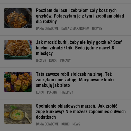
Poszłam do lasu i zebrałam cały kosz tych
grzybów. Połączyłam je z tym i zrobiłam obiad
dla rodziny
DANIA OBIADOWE
DANIA Z MAKARONEM
GRZYBY
Jak mrozić kurki, żeby nie były gorzkie? Szef
kuchni zdradził trik. Będą jędrne nawet 8
miesięcy
GRZYBY
KURKI
PORADY
Tata zawsze robił słoiczek na zimę. Też
zaczęłam i nie żałuję. Marynowane kurki
smakują jak złoto
KURKI
PORADY
PRZEPISY
Spełnienie obiadowych marzeń. Jak zrobić
zupę kurkową? Nie możesz zapomnieć o dwóch
dodatkach
DANIA OBIADOWE
KURKI
NEWS