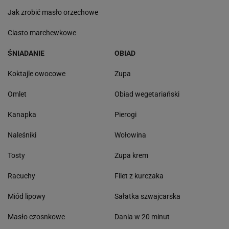
Jak zrobić masło orzechowe
Ciasto marchewkowe
ŚNIADANIE
OBIAD
Koktajle owocowe
Zupa
Omlet
Obiad wegetariański
Kanapka
Pierogi
Naleśniki
Wołowina
Tosty
Zupa krem
Racuchy
Filet z kurczaka
Miód lipowy
Sałatka szwajcarska
Masło czosnkowe
Dania w 20 minut