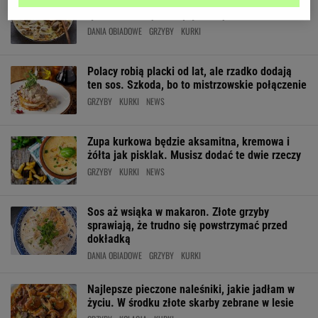
Nie smaż, nie marynuj. Złote grzyby podawaj w
tym sosie. Mięso rozpływa się w ustach
DANIA OBIADOWE
GRZYBY
KURKI
Polacy robią placki od lat, ale rzadko dodają
ten sos. Szkoda, bo to mistrzowskie połączenie
GRZYBY
KURKI
NEWS
Zupa kurkowa będzie aksamitna, kremowa i
żółta jak pisklak. Musisz dodać te dwie rzeczy
GRZYBY
KURKI
NEWS
Sos aż wsiąka w makaron. Złote grzyby
sprawiają, że trudno się powstrzymać przed
dokładką
DANIA OBIADOWE
GRZYBY
KURKI
Najlepsze pieczone naleśniki, jakie jadłam w
życiu. W środku złote skarby zebrane w lesie