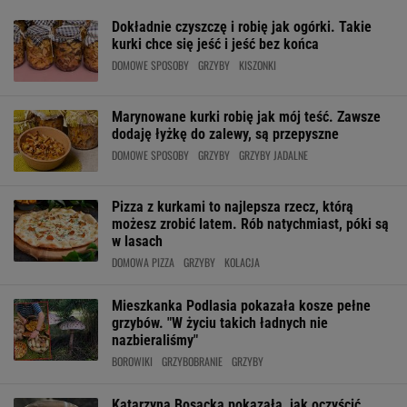
Dokładnie czyszczę i robię jak ogórki. Takie
kurki chce się jeść i jeść bez końca
DOMOWE SPOSOBY
GRZYBY
KISZONKI
Marynowane kurki robię jak mój teść. Zawsze
dodaję łyżkę do zalewy, są przepyszne
DOMOWE SPOSOBY
GRZYBY
GRZYBY JADALNE
Pizza z kurkami to najlepsza rzecz, którą
możesz zrobić latem. Rób natychmiast, póki są
w lasach
DOMOWA PIZZA
GRZYBY
KOLACJA
Mieszkanka Podlasia pokazała kosze pełne
grzybów. "W życiu takich ładnych nie
nazbieraliśmy"
BOROWIKI
GRZYBOBRANIE
GRZYBY
Katarzyna Bosacka pokazała, jak oczyścić