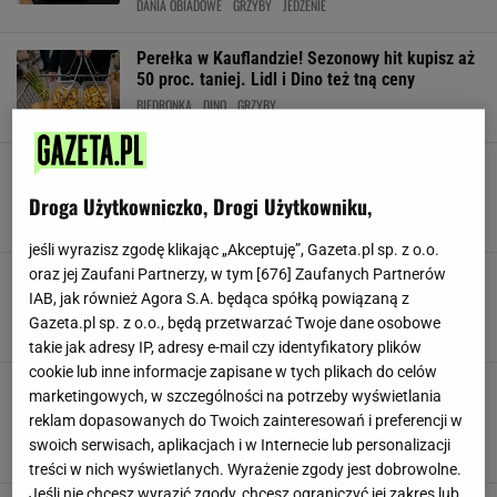
DANIA OBIADOWE
GRZYBY
JEDZENIE
Perełka w Kauflandzie! Sezonowy hit kupisz aż
50 proc. taniej. Lidl i Dino też tną ceny
BIEDRONKA
DINO
GRZYBY
Składnik tygodnia. Zbieram cały koszyk i łączę
z mięsem. Smakują lepiej, niż w śmietanie
Droga Użytkowniczko, Drogi Użytkowniku,
GALARETA
GRZYBY
KURKI
jeśli wyrazisz zgodę klikając „Akceptuję”, Gazeta.pl sp. z o.o.
oraz jej Zaufani Partnerzy, w tym [
676
] Zaufanych Partnerów
Grzybowy farsz, czerwony sos i serowa kołdra.
Ten obiad trudno zepsuć, robię go co tydzień
IAB, jak również Agora S.A. będąca spółką powiązaną z
Gazeta.pl sp. z o.o., będą przetwarzać Twoje dane osobowe
DANIA OBIADOWE
GRZYBY
KURKI
takie jak adresy IP, adresy e-mail czy identyfikatory plików
cookie lub inne informacje zapisane w tych plikach do celów
Co roku czekam, aż pojawią się w lesie i
marketingowych, w szczególności na potrzeby wyświetlania
faszeruję nimi pierogi. Każdy mówi, że są
reklam dopasowanych do Twoich zainteresowań i preferencji w
lepsze niż ruskie
swoich serwisach, aplikacjach i w Internecie lub personalizacji
DANIA OBIADOWE
GRZYBY
JEDZENIE
treści w nich wyświetlanych. Wyrażenie zgody jest dobrowolne.
Jeśli nie chcesz wyrazić zgody, chcesz ograniczyć jej zakres lub