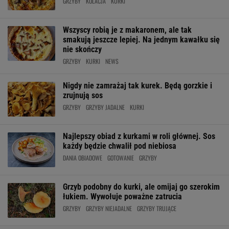
GRZYBY
KOLACJA
KURKI
Wszyscy robią je z makaronem, ale tak
smakują jeszcze lepiej. Na jednym kawałku się
nie skończy
GRZYBY
KURKI
NEWS
Nigdy nie zamrażaj tak kurek. Będą gorzkie i
zrujnują sos
GRZYBY
GRZYBY JADALNE
KURKI
Najlepszy obiad z kurkami w roli głównej. Sos
każdy będzie chwalił pod niebiosa
DANIA OBIADOWE
GOTOWANIE
GRZYBY
Grzyb podobny do kurki, ale omijaj go szerokim
łukiem. Wywołuje poważne zatrucia
GRZYBY
GRZYBY NIEJADALNE
GRZYBY TRUJĄCE