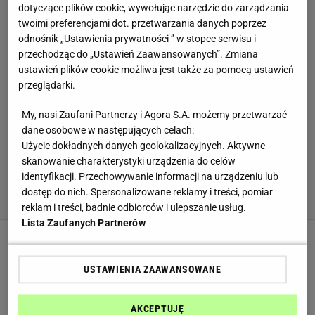
dotyczące plików cookie, wywołując narzędzie do zarządzania
twoimi preferencjami dot. przetwarzania danych poprzez
odnośnik „Ustawienia prywatności ” w stopce serwisu i
przechodząc do „Ustawień Zaawansowanych”. Zmiana
ustawień plików cookie możliwa jest także za pomocą ustawień
przeglądarki.
My, nasi Zaufani Partnerzy i Agora S.A. możemy przetwarzać
dane osobowe w następujących celach:
Użycie dokładnych danych geolokalizacyjnych. Aktywne
skanowanie charakterystyki urządzenia do celów
identyfikacji. Przechowywanie informacji na urządzeniu lub
dostęp do nich. Spersonalizowane reklamy i treści, pomiar
reklam i treści, badnie odbiorców i ulepszanie usług.
Lista Zaufanych Partnerów
Nie marynuję kurek w occie. Duszę je z tym
dodatkiem i zimą smakują jak świeże
USTAWIENIA ZAAWANSOWANE
GRZYBY
KURKI
PRZEKĄSKI
AKCEPTUJĘ