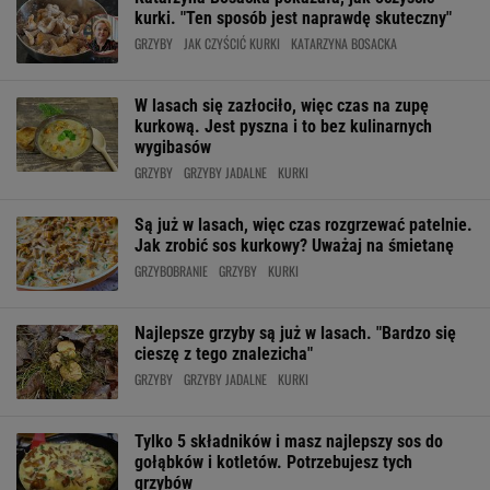
kurki. "Ten sposób jest naprawdę skuteczny"
GRZYBY
JAK CZYŚCIĆ KURKI
KATARZYNA BOSACKA
W lasach się zazłociło, więc czas na zupę
kurkową. Jest pyszna i to bez kulinarnych
wygibasów
GRZYBY
GRZYBY JADALNE
KURKI
Są już w lasach, więc czas rozgrzewać patelnie.
Jak zrobić sos kurkowy? Uważaj na śmietanę
GRZYBOBRANIE
GRZYBY
KURKI
Najlepsze grzyby są już w lasach. "Bardzo się
cieszę z tego znalezicha"
GRZYBY
GRZYBY JADALNE
KURKI
Tylko 5 składników i masz najlepszy sos do
gołąbków i kotletów. Potrzebujesz tych
grzybów