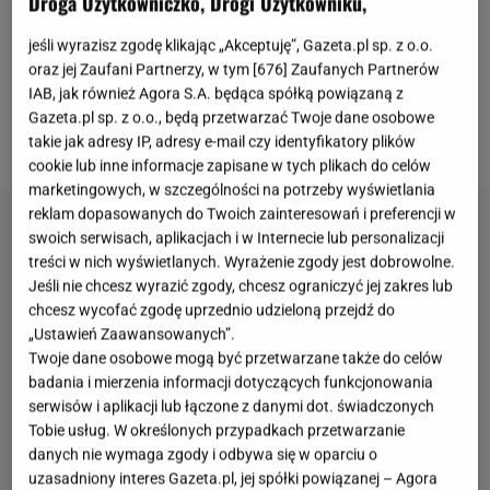
Droga Użytkowniczko, Drogi Użytkowniku,
kurki, lecz także odpowiednio dobrane składniki i
właściwa kolejność gotowania.
Dzięki temu
zupa
jeśli wyrazisz zgodę klikając „Akceptuję”, Gazeta.pl sp. z o.o.
oraz jej Zaufani Partnerzy, w tym [
676
] Zaufanych Partnerów
zachowuje intensywny aromat, a grzyby pozostają
IAB, jak również Agora S.A. będąca spółką powiązaną z
sprężyste. To
przepis
, do którego warto wracać
Gazeta.pl sp. z o.o., będą przetwarzać Twoje dane osobowe
przez cały sezon.
takie jak adresy IP, adresy e-mail czy identyfikatory plików
cookie lub inne informacje zapisane w tych plikach do celów
marketingowych, w szczególności na potrzeby wyświetlania
reklam dopasowanych do Twoich zainteresowań i preferencji w
swoich serwisach, aplikacjach i w Internecie lub personalizacji
treści w nich wyświetlanych. Wyrażenie zgody jest dobrowolne.
Jeśli nie chcesz wyrazić zgody, chcesz ograniczyć jej zakres lub
chcesz wycofać zgodę uprzednio udzieloną przejdź do
„Ustawień Zaawansowanych”.
Twoje dane osobowe mogą być przetwarzane także do celów
badania i mierzenia informacji dotyczących funkcjonowania
serwisów i aplikacji lub łączone z danymi dot. świadczonych
Tobie usług. W określonych przypadkach przetwarzanie
danych nie wymaga zgody i odbywa się w oparciu o
uzasadniony interes Gazeta.pl, jej spółki powiązanej – Agora