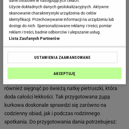
dane osobowe w następujących celach:
Użycie dokładnych danych geolokalizacyjnych. Aktywne
Zupa kurkowa najlepiej smakuje ze świeżych
skanowanie charakterystyki urządzenia do celów
identyfikacji. Przechowywanie informacji na urządzeniu lub
kurek. Odpowiednio dobrane składniki pozwalają
dostęp do nich. Spersonalizowane reklamy i treści, pomiar
zachować ich naturalny aromat
reklam i treści, badnie odbiorców i ulepszanie usług.
Lista Zaufanych Partnerów
Kurki mają wyrazisty, lekko pieprzny smak, dlatego
nie potrzebują wielu dodatków. Właśnie prostota
USTAWIENIA ZAAWANSOWANE
sprawia, że gotowa zupa zachwyca aromatem.
Dobre masło, delikatny bulion i odrobina śmietanki
AKCEPTUJĘ
wystarczą, by stworzyć pełne smaku danie.
Warto
również sięgnąć po świeżą natkę pietruszki, która
doda całości lekkości. Tak przygotowana
zupa
kurkowa doskonale sprawdzi się zarówno na
codzienny obiad, jak i podczas rodzinnego
spotkania. Do przygotowania dania potrzebujesz: