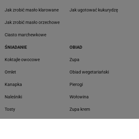
Jak zrobić masło klarowane
Jak ugotować kukurydzę
Jak zrobić masło orzechowe
Ciasto marchewkowe
ŚNIADANIE
OBIAD
Koktajle owocowe
Zupa
Omlet
Obiad wegetariański
Kanapka
Pierogi
Naleśniki
Wołowina
Tosty
Zupa krem
Racuchy
Filet z kurczaka
Miód lipowy
Sałatka szwajcarska