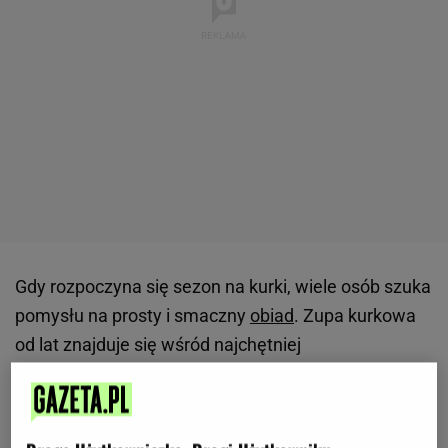
Gdy rozpoczyna się sezon na kurki, wiele osób szuka
pomysłu na prosty i smaczny
obiad
. Zupa kurkowa
od lat znajduje się wśród najchętniej
przygotowywanych dań z tych grzybów, ponieważ
łączy delikatny smak z łatwym wykonaniem.
O
sukcesie decydują jednak nie tylko świeże