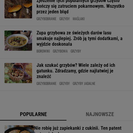
Zjedzenie tych popularnych grzybów często
kończy się zatruciem pokarmowym. Wszystko
przez jeden błąd
GRZYBOBRANIE
GRZYBY
MAŚLAKI
Zupa grzybowa ze świeżych darów lasu
smakuje najlepiej. Zrób ją tymi dodatkami, a
wyjdzie doskonała
BOROWIKI
GRZYBOWA
GRZYBY
Jak szukać grzybów? Wiele zależy od ich
gatunku. Zdradzamy, gdzie najłatwiej je
znaleźć
GRZYBOBRANIE
GRZYBY
GRZYBY JADALNE
POPULARNE
NAJNOWSZE
Nie robię już zapiekanki z cukinii. Ten patent