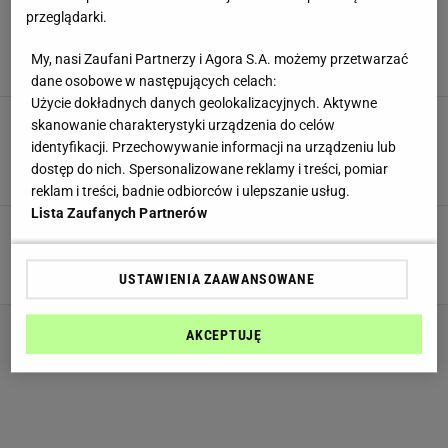
Mówi się o nim strojniś i borowik piękny. "W
przeglądarki.
marynacie prima sorcik". Zanim zjesz, zrób
jedną rzecz
My, nasi Zaufani Partnerzy i Agora S.A. możemy przetwarzać
GRZYBOBRANIE
GRZYBY
GRZYBY JADALNE
dane osobowe w następujących celach:
Użycie dokładnych danych geolokalizacyjnych. Aktywne
Chcesz zbierać grzyby? Najpierw musisz je
skanowanie charakterystyki urządzenia do celów
dobrze poznać. Dziś pod lupą aromatyczny
identyfikacji. Przechowywanie informacji na urządzeniu lub
maślak sitarz
dostęp do nich. Spersonalizowane reklamy i treści, pomiar
GRZYBOBRANIE
GRZYBY
GRZYBY JADALNE
reklam i treści, badnie odbiorców i ulepszanie usług.
Lista Zaufanych Partnerów
Znalazła rzadki w Polsce gatunek grzyba.
"Widziałam go tylko dwa razy w życiu"
GRZYBY
GRZYBY JADALNE
MAŚLAKI
USTAWIENIA ZAAWANSOWANE
AKCEPTUJĘ