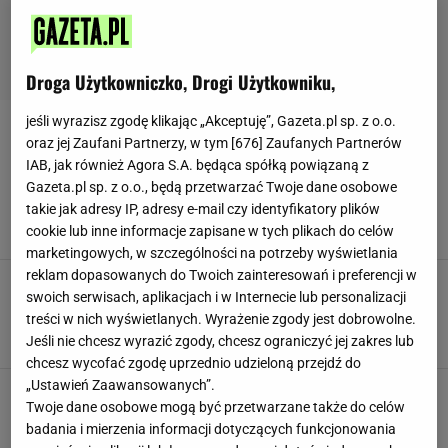
Droga Użytkowniczko, Drogi Użytkowniku,
jeśli wyrazisz zgodę klikając „Akceptuję”, Gazeta.pl sp. z o.o.
MAŚLAKI
oraz jej Zaufani Partnerzy, w tym [
676
] Zaufanych Partnerów
IAB, jak również Agora S.A. będąca spółką powiązaną z
Jak wygląda borowiec dęty i czy jest jadalny?
Gazeta.pl sp. z o.o., będą przetwarzać Twoje dane osobowe
Kuzyn maślaka rośnie tylko przy tych drzewach
takie jak adresy IP, adresy e-mail czy identyfikatory plików
GRZYBOBRANIE
GRZYBY
GRZYBY JADALNE
cookie lub inne informacje zapisane w tych plikach do celów
marketingowych, w szczególności na potrzeby wyświetlania
reklam dopasowanych do Twoich zainteresowań i preferencji w
Niepozorne, a lepsze niż prawdziwki.
swoich serwisach, aplikacjach i w Internecie lub personalizacji
Grzybiarze omijają je szerokim łukiem i
treści w nich wyświetlanych. Wyrażenie zgody jest dobrowolne.
popełniają błąd
Jeśli nie chcesz wyrazić zgody, chcesz ograniczyć jej zakres lub
GRZYBOBRANIE
GRZYBY
MAŚLAKI
chcesz wycofać zgodę uprzednio udzieloną przejdź do
„Ustawień Zaawansowanych”.
Dlaczego babcie zawsze obierały te grzyby?
Twoje dane osobowe mogą być przetwarzane także do celów
Skórka może zniszczyć nie tylko smak, ale i
cały dzień
badania i mierzenia informacji dotyczących funkcjonowania