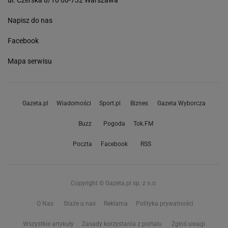
ul. Czerska 8/10 00-732 Warszawa
Napisz do nas
Facebook
Mapa serwisu
Gazeta.pl
Wiadomości
Sport.pl
Biznes
Gazeta Wyborcza
Buzz
Pogoda
Tok.FM
Poczta
Facebook
RSS
Copyright © Gazeta.pl sp. z o.o.
O Nas
Staże u nas
Reklama
Polityka prywatności
Wszystkie artykuły
Zasady korzystania z portalu
Zgłoś uwagi