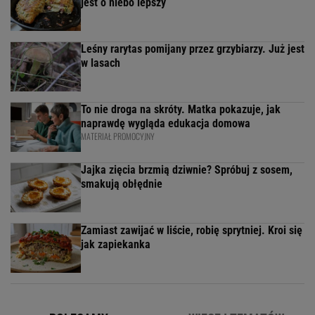
jest o niebo lepszy
Leśny rarytas pomijany przez grzybiarzy. Już jest
w lasach
To nie droga na skróty. Matka pokazuje, jak
naprawdę wygląda edukacja domowa
MATERIAŁ PROMOCYJNY
Jajka zięcia brzmią dziwnie? Spróbuj z sosem,
smakują obłędnie
Zamiast zawijać w liście, robię sprytniej. Kroi się
jak zapiekanka