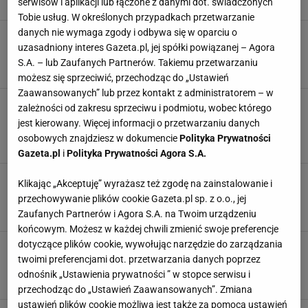
serwisów i aplikacji lub łączone z danymi dot. świadczonych
DOMOWE SPOSOBY
GRZYBY
GRZYBY JADALNE
Tobie usług. W określonych przypadkach przetwarzanie
danych nie wymaga zgody i odbywa się w oparciu o
Z nich zrobisz najlepszy sos. Szukaj przy
uzasadniony interes Gazeta.pl, jej spółki powiązanej – Agora
sosnach i innych iglakach
S.A. – lub Zaufanych Partnerów. Takiemu przetwarzaniu
GRZYBY
GRZYBY JADALNE
MAŚLAKI
możesz się sprzeciwić, przechodząc do „Ustawień
Zaawansowanych” lub przez kontakt z administratorem – w
3 składniki i 25 minut. Tyle wystarczy, by z
zależności od zakresu sprzeciwu i podmiotu, wobec którego
maślaków wyczarować przepyszne danie. Jest
jest kierowany. Więcej informacji o przetwarzaniu danych
obłędne
osobowych znajdziesz w dokumencie
Polityka Prywatności
GRZYBY
MAŚLAKI
PORADY
Gazeta.pl
i
Polityka Prywatności Agora S.A.
Nie ma lepszego sosu. Prawdziwki i kurki
Klikając „Akceptuję” wyrażasz też zgodę na zainstalowanie i
wypadają słabo, zbieraj te grzyby
przechowywanie plików cookie Gazeta.pl sp. z o.o., jej
GRZYBY
MAŚLAKI
NEWS
Zaufanych Partnerów i Agora S.A. na Twoim urządzeniu
końcowym. Możesz w każdej chwili zmienić swoje preferencje
dotyczące plików cookie, wywołując narzędzie do zarządzania
Maślaki do marynaty. Zapamiętaj proporcje, a
twoimi preferencjami dot. przetwarzania danych poprzez
będą najlepsze
odnośnik „Ustawienia prywatności ” w stopce serwisu i
FAKE NEWS
GRZYBY
MAŚLAKI
przechodząc do „Ustawień Zaawansowanych”. Zmiana
ustawień plików cookie możliwa jest także za pomocą ustawień