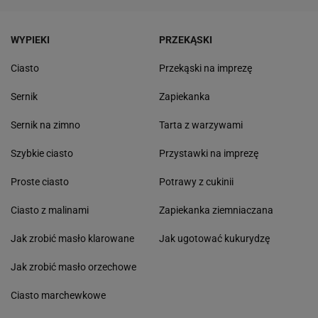
WYPIEKI
PRZEKĄSKI
Ciasto
Przekąski na imprezę
Sernik
Zapiekanka
Sernik na zimno
Tarta z warzywami
Szybkie ciasto
Przystawki na imprezę
Proste ciasto
Potrawy z cukinii
Ciasto z malinami
Zapiekanka ziemniaczana
Jak zrobić masło klarowane
Jak ugotować kukurydzę
Jak zrobić masło orzechowe
Ciasto marchewkowe