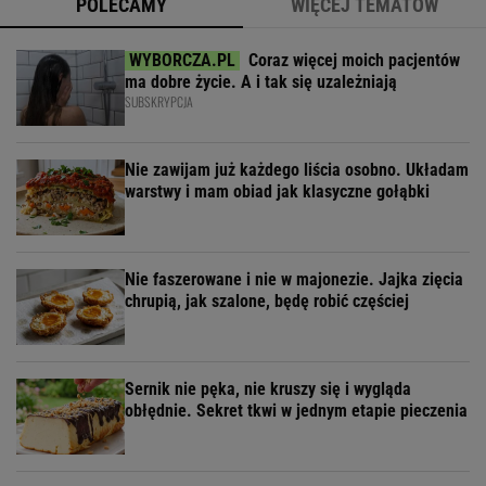
POLECAMY
WIĘCEJ TEMATÓW
Coraz więcej moich pacjentów
ma dobre życie. A i tak się uzależniają
SUBSKRYPCJA
Nie zawijam już każdego liścia osobno. Układam
warstwy i mam obiad jak klasyczne gołąbki
Nie faszerowane i nie w majonezie. Jajka zięcia
chrupią, jak szalone, będę robić częściej
Sernik nie pęka, nie kruszy się i wygląda
obłędnie. Sekret tkwi w jednym etapie pieczenia