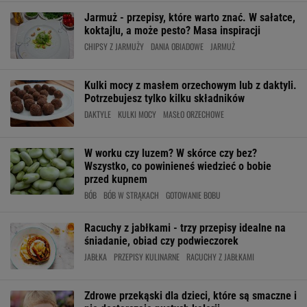
Jarmuż - przepisy, które warto znać. W sałatce,
koktajlu, a może pesto? Masa inspiracji
CHIPSY Z JARMUŻY
DANIA OBIADOWE
JARMUŻ
Kulki mocy z masłem orzechowym lub z daktyli.
Potrzebujesz tylko kilku składników
DAKTYLE
KULKI MOCY
MASŁO ORZECHOWE
W worku czy luzem? W skórce czy bez?
Wszystko, co powinieneś wiedzieć o bobie
przed kupnem
BÓB
BÓB W STRĄKACH
GOTOWANIE BOBU
Racuchy z jabłkami - trzy przepisy idealne na
śniadanie, obiad czy podwieczorek
JABŁKA
PRZEPISY KULINARNE
RACUCHY Z JABŁKAMI
Zdrowe przekąski dla dzieci, które są smaczne i