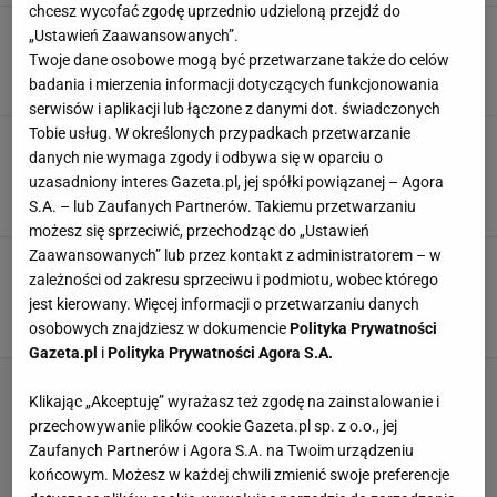
chcesz wycofać zgodę uprzednio udzieloną przejdź do
Trzy zdrowe, letnie przekąski, które pokochają
„Ustawień Zaawansowanych”.
dzieci
Twoje dane osobowe mogą być przetwarzane także do celów
MATERIAŁ PROMOCYJNY PR
badania i mierzenia informacji dotyczących funkcjonowania
serwisów i aplikacji lub łączone z danymi dot. świadczonych
Tobie usług. W określonych przypadkach przetwarzanie
Podgrzewasz jedzenie w mikrofalówce? Robisz
danych nie wymaga zgody i odbywa się w oparciu o
to źle. Nie wystarczy włożyć do niej talerza z
obiadem
uzasadniony interes Gazeta.pl, jej spółki powiązanej – Agora
S.A. – lub Zaufanych Partnerów. Takiemu przetwarzaniu
GOTOWANIE
JEDZENIE
KUCHENKA MIKROFALOWA
możesz się sprzeciwić, przechodząc do „Ustawień
Zaawansowanych” lub przez kontakt z administratorem – w
Przemyć warzywa do obiadu. Gdy spróbujesz
zależności od zakresu sprzeciwu i podmiotu, wobec którego
tych kotlecików, nie wrócisz do żadnego innego
przepisu
jest kierowany. Więcej informacji o przetwarzaniu danych
osobowych znajdziesz w dokumencie
Polityka Prywatności
DANIA OBIADOWE
KOTLECIKI
KOTLETY ZIEMNIACZANE
Gazeta.pl
i
Polityka Prywatności Agora S.A.
Klikając „Akceptuję” wyrażasz też zgodę na zainstalowanie i
przechowywanie plików cookie Gazeta.pl sp. z o.o., jej
Zaufanych Partnerów i Agora S.A. na Twoim urządzeniu
końcowym. Możesz w każdej chwili zmienić swoje preferencje