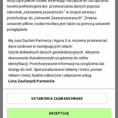
dotyczące plików cookie, wywołując narzędzie do zarządzania
twoimi preferencjami dot. przetwarzania danych poprzez
odnośnik „Ustawienia prywatności ” w stopce serwisu i
przechodząc do „Ustawień Zaawansowanych”. Zmiana
ustawień plików cookie możliwa jest także za pomocą ustawień
przeglądarki.
My, nasi Zaufani Partnerzy i Agora S.A. możemy przetwarzać
dane osobowe w następujących celach:
Użycie dokładnych danych geolokalizacyjnych. Aktywne
skanowanie charakterystyki urządzenia do celów
identyfikacji. Przechowywanie informacji na urządzeniu lub
dostęp do nich. Spersonalizowane reklamy i treści, pomiar
reklam i treści, badnie odbiorców i ulepszanie usług.
Lista Zaufanych Partnerów
Najgorsze dodatki do domowych zup. Te
USTAWIENIA ZAAWANSOWANE
składniki są kaloryczne i nie należą do
najzdrowszych [LISTA]
BULION
DODATKI
KALORIE
AKCEPTUJĘ