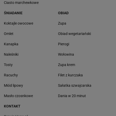
Ciasto marchewkowe
ŚNIADANIE
OBIAD
Koktajle owocowe
Zupa
Omlet
Obiad wegetariański
Kanapka
Pierogi
Naleśniki
Wołowina
Tosty
Zupa krem
Racuchy
Filet z kurczaka
Miód lipowy
Sałatka szwajcarska
Masło czosnkowe
Dania w 20 minut
KONTAKT