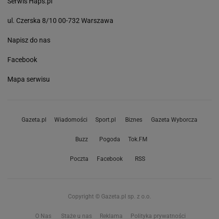
Serwis Haps.pl
ul. Czerska 8/10 00-732 Warszawa
Napisz do nas
Facebook
Mapa serwisu
Gazeta.pl
Wiadomości
Sport.pl
Biznes
Gazeta Wyborcza
Buzz
Pogoda
Tok.FM
Poczta
Facebook
RSS
Copyright © Gazeta.pl sp. z o.o.
O Nas
Staże u nas
Reklama
Polityka prywatności