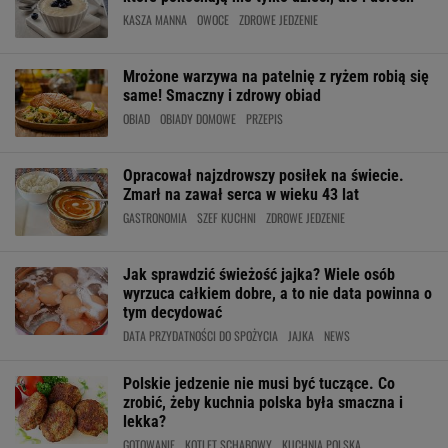
KASZA MANNA
OWOCE
ZDROWE JEDZENIE
Mrożone warzywa na patelnię z ryżem robią się
same! Smaczny i zdrowy obiad
OBIAD
OBIADY DOMOWE
PRZEPIS
Opracował najzdrowszy posiłek na świecie.
Zmarł na zawał serca w wieku 43 lat
GASTRONOMIA
SZEF KUCHNI
ZDROWE JEDZENIE
Jak sprawdzić świeżość jajka? Wiele osób
wyrzuca całkiem dobre, a to nie data powinna o
tym decydować
DATA PRZYDATNOŚCI DO SPOŻYCIA
JAJKA
NEWS
Polskie jedzenie nie musi być tuczące. Co
zrobić, żeby kuchnia polska była smaczna i
lekka?
GOTOWANIE
KOTLET SCHABOWY
KUCHNIA POLSKA