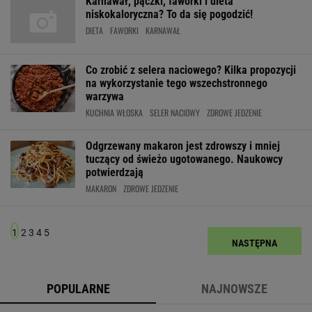
Karnawał, pączki, faworki i dieta
niskokaloryczna? To da się pogodzić!
DIETA
FAWORKI
KARNAWAŁ
Co zrobić z selera naciowego? Kilka propozycji
na wykorzystanie tego wszechstronnego
warzywa
KUCHNIA WŁOSKA
SELER NACIOWY
ZDROWE JEDZENIE
Odgrzewany makaron jest zdrowszy i mniej
tuczący od świeżo ugotowanego. Naukowcy
potwierdzają
MAKARON
ZDROWE JEDZENIE
1
2
3
4
5
NASTĘPNA
POPULARNE
NAJNOWSZE