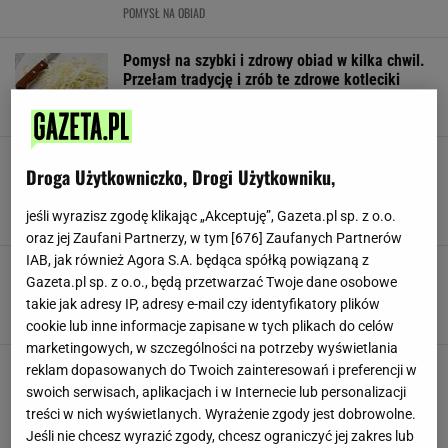
POMYSŁ NA OBIAD
Pomysł na szybki i zdrowy obiad w kilka chwil.
Przełam tradycję i zrób te zdrowe kotleciki
KAPUSTA
KOTLETY
MŁODA KAPUSTA
Gwiazdnica pospolita - chwast lubiany przez
Droga Użytkowniczko, Drogi Użytkowniku,
ptactwo gospodarskie, może z powodzeniem
zastąpić szpinak
jeśli wyrazisz zgodę klikając „Akceptuję”, Gazeta.pl sp. z o.o.
CHWASTY
GWIAZDNICA
ROŚLINY
oraz jej Zaufani Partnerzy, w tym [
676
] Zaufanych Partnerów
IAB, jak również Agora S.A. będąca spółką powiązaną z
To QUIZ prawda/fałsz o zdrowym jedzeniu!
Gazeta.pl sp. z o.o., będą przetwarzać Twoje dane osobowe
Sprawdź, czy wiesz wszystko!
takie jak adresy IP, adresy e-mail czy identyfikatory plików
JEDZENIE
QUIZ
ZDROWE JEDZENIE
cookie lub inne informacje zapisane w tych plikach do celów
marketingowych, w szczególności na potrzeby wyświetlania
Oczyszcza organizm, reguluje poziom cukru.
reklam dopasowanych do Twoich zainteresowań i preferencji w
Polacy jedzą ją rzadko. Niektórzy może nawet
swoich serwisach, aplikacjach i w Internecie lub personalizacji
nie znają
treści w nich wyświetlanych. Wyrażenie zgody jest dobrowolne.
NEWS
SKORZONERA
WARZYWA
Jeśli nie chcesz wyrazić zgody, chcesz ograniczyć jej zakres lub