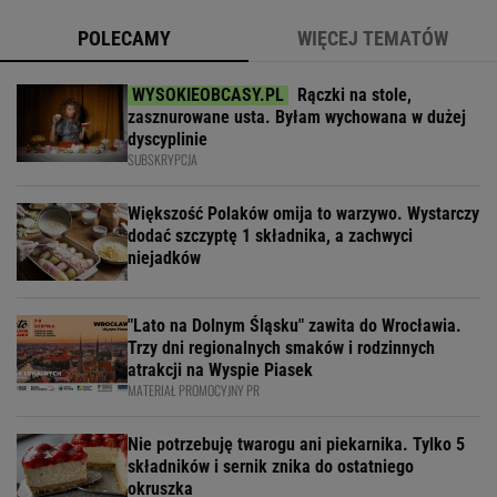
POLECAMY
WIĘCEJ TEMATÓW
Rączki na stole,
zasznurowane usta. Byłam wychowana w dużej
dyscyplinie
SUBSKRYPCJA
Większość Polaków omija to warzywo. Wystarczy
dodać szczyptę 1 składnika, a zachwyci
niejadków
"Lato na Dolnym Śląsku" zawita do Wrocławia.
Trzy dni regionalnych smaków i rodzinnych
atrakcji na Wyspie Piasek
MATERIAŁ PROMOCYJNY PR
Nie potrzebuję twarogu ani piekarnika. Tylko 5
składników i sernik znika do ostatniego
okruszka