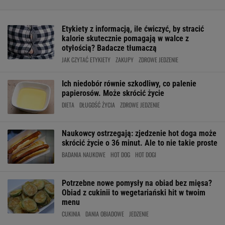
Etykiety z informacją, ile ćwiczyć, by stracić
kalorie skutecznie pomagają w walce z
otyłością? Badacze tłumaczą
JAK CZYTAĆ ETYKIETY
ZAKUPY
ZDROWE JEDZENIE
Ich niedobór równie szkodliwy, co palenie
papierosów. Może skrócić życie
DIETA
DŁUGOŚĆ ŻYCIA
ZDROWE JEDZENIE
Naukowcy ostrzegają: zjedzenie hot doga może
skrócić życie o 36 minut. Ale to nie takie proste
BADANIA NAUKOWE
HOT DOG
HOT DOGI
Potrzebne nowe pomysły na obiad bez mięsa?
Obiad z cukinii to wegetariański hit w twoim
menu
CUKINIA
DANIA OBIADOWE
JEDZENIE