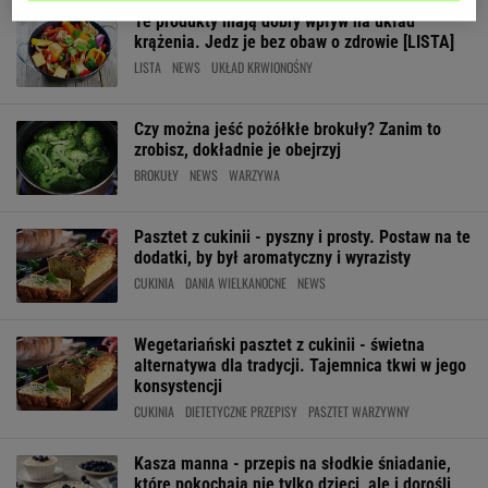
Te produkty mają dobry wpływ na układ
krążenia. Jedz je bez obaw o zdrowie [LISTA]
LISTA
NEWS
UKŁAD KRWIONOŚNY
Czy można jeść pożółkłe brokuły? Zanim to
zrobisz, dokładnie je obejrzyj
BROKUŁY
NEWS
WARZYWA
Pasztet z cukinii - pyszny i prosty. Postaw na te
dodatki, by był aromatyczny i wyrazisty
CUKINIA
DANIA WIELKANOCNE
NEWS
Wegetariański pasztet z cukinii - świetna
alternatywa dla tradycji. Tajemnica tkwi w jego
konsystencji
CUKINIA
DIETETYCZNE PRZEPISY
PASZTET WARZYWNY
Kasza manna - przepis na słodkie śniadanie,
które pokochają nie tylko dzieci, ale i dorośli