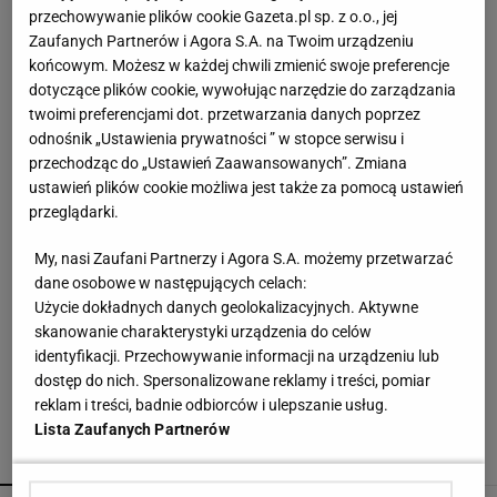
przechowywanie plików cookie Gazeta.pl sp. z o.o., jej
Koniec z suchymi wiórami. Schab ma w środku
Zaufanych Partnerów i Agora S.A. na Twoim urządzeniu
coś, co trzyma soczystość
końcowym. Możesz w każdej chwili zmienić swoje preferencje
dotyczące plików cookie, wywołując narzędzie do zarządzania
twoimi preferencjami dot. przetwarzania danych poprzez
To nie droga na skróty. Matka pokazuje, jak
odnośnik „Ustawienia prywatności ” w stopce serwisu i
naprawdę wygląda edukacja domowa
przechodząc do „Ustawień Zaawansowanych”. Zmiana
MATERIAŁ PROMOCYJNY
ustawień plików cookie możliwa jest także za pomocą ustawień
przeglądarki.
Nie sernik, nie blok czekoladowy. Chatka Baby
Jagi robi robotę
My, nasi Zaufani Partnerzy i Agora S.A. możemy przetwarzać
dane osobowe w następujących celach:
Użycie dokładnych danych geolokalizacyjnych. Aktywne
Leśny rarytas pomijany przez grzybiarzy. Już jest
skanowanie charakterystyki urządzenia do celów
w lasach
identyfikacji. Przechowywanie informacji na urządzeniu lub
dostęp do nich. Spersonalizowane reklamy i treści, pomiar
reklam i treści, badnie odbiorców i ulepszanie usług.
Lista Zaufanych Partnerów
POLECAMY
WIĘCEJ TEMATÓW