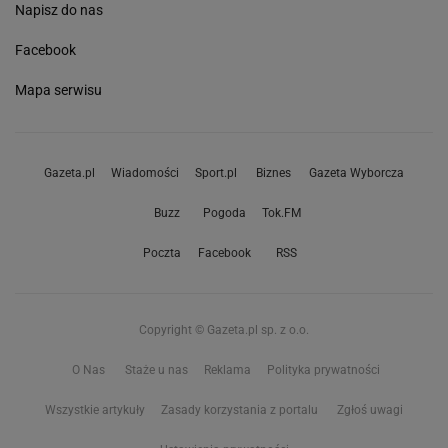
Napisz do nas
Facebook
Mapa serwisu
Gazeta.pl
Wiadomości
Sport.pl
Biznes
Gazeta Wyborcza
Buzz
Pogoda
Tok.FM
Poczta
Facebook
RSS
Copyright © Gazeta.pl sp. z o.o.
O Nas
Staże u nas
Reklama
Polityka prywatności
Wszystkie artykuły
Zasady korzystania z portalu
Zgłoś uwagi