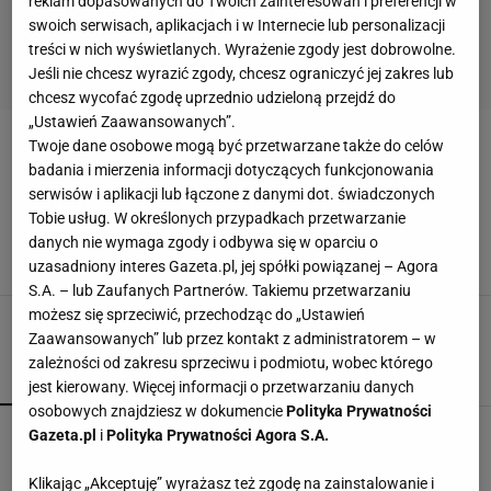
reklam dopasowanych do Twoich zainteresowań i preferencji w
swoich serwisach, aplikacjach i w Internecie lub personalizacji
treści w nich wyświetlanych. Wyrażenie zgody jest dobrowolne.
Jeśli nie chcesz wyrazić zgody, chcesz ograniczyć jej zakres lub
chcesz wycofać zgodę uprzednio udzieloną przejdź do
„Ustawień Zaawansowanych”.
Twoje dane osobowe mogą być przetwarzane także do celów
BÓB W STRĄKACH
badania i mierzenia informacji dotyczących funkcjonowania
serwisów i aplikacji lub łączone z danymi dot. świadczonych
W worku czy luzem? W skórce czy bez?
Tobie usług. W określonych przypadkach przetwarzanie
Wszystko, co powinieneś wiedzieć o bobie
przed kupnem
danych nie wymaga zgody i odbywa się w oparciu o
uzasadniony interes Gazeta.pl, jej spółki powiązanej – Agora
BÓB
BÓB W STRĄKACH
GOTOWANIE BOBU
S.A. – lub Zaufanych Partnerów. Takiemu przetwarzaniu
możesz się sprzeciwić, przechodząc do „Ustawień
Zaawansowanych” lub przez kontakt z administratorem – w
zależności od zakresu sprzeciwu i podmiotu, wobec którego
POPULARNE
NAJNOWSZE
jest kierowany. Więcej informacji o przetwarzaniu danych
osobowych znajdziesz w dokumencie
Polityka Prywatności
Biorę cukinię i ziemniaki. Powstaje obiad, który
Gazeta.pl
i
Polityka Prywatności Agora S.A.
znika w mig
Klikając „Akceptuję” wyrażasz też zgodę na zainstalowanie i