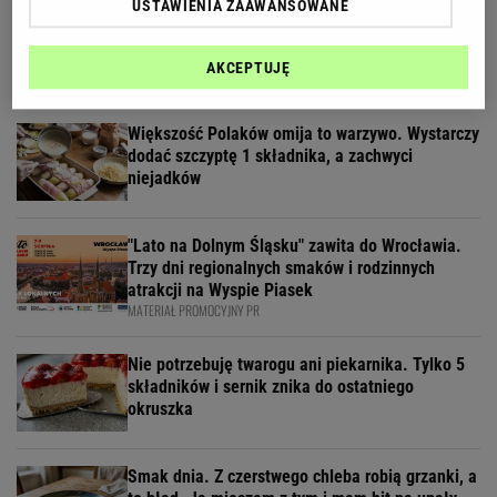
USTAWIENIA ZAAWANSOWANE
Basia Starecka: Nie
miałam siły chodzić do szkoły, bo byłam głodna
SUBSKRYPCJA
AKCEPTUJĘ
Większość Polaków omija to warzywo. Wystarczy
dodać szczyptę 1 składnika, a zachwyci
niejadków
"Lato na Dolnym Śląsku" zawita do Wrocławia.
Trzy dni regionalnych smaków i rodzinnych
atrakcji na Wyspie Piasek
MATERIAŁ PROMOCYJNY PR
Nie potrzebuję twarogu ani piekarnika. Tylko 5
składników i sernik znika do ostatniego
okruszka
Smak dnia. Z czerstwego chleba robią grzanki, a