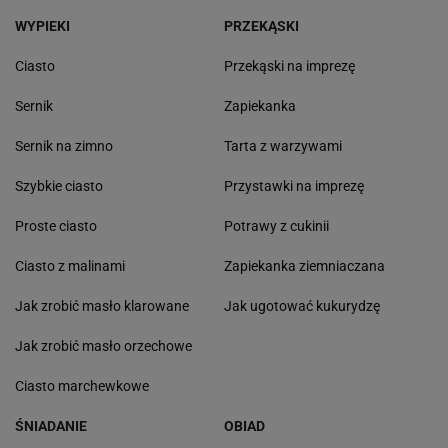
WYPIEKI
PRZEKĄSKI
Ciasto
Przekąski na imprezę
Sernik
Zapiekanka
Sernik na zimno
Tarta z warzywami
Szybkie ciasto
Przystawki na imprezę
Proste ciasto
Potrawy z cukinii
Ciasto z malinami
Zapiekanka ziemniaczana
Jak zrobić masło klarowane
Jak ugotować kukurydzę
Jak zrobić masło orzechowe
Ciasto marchewkowe
ŚNIADANIE
OBIAD