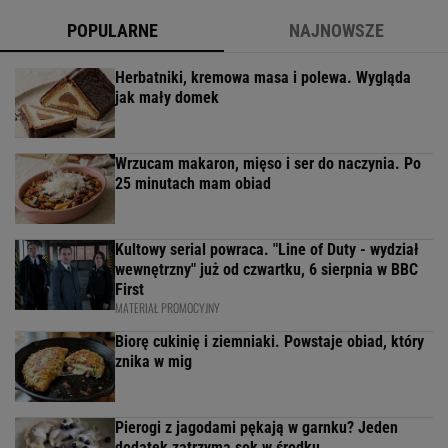
POPULARNE
NAJNOWSZE
Herbatniki, kremowa masa i polewa. Wygląda
jak mały domek
Wrzucam makaron, mięso i ser do naczynia. Po
25 minutach mam obiad
Kultowy serial powraca. "Line of Duty - wydział
wewnętrzny" już od czwartku, 6 sierpnia w BBC
First
MATERIAŁ PROMOCYJNY
Biorę cukinię i ziemniaki. Powstaje obiad, który
znika w mig
Pierogi z jagodami pękają w garnku? Jeden
dodatek zatrzyma sok w środku