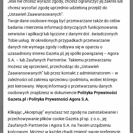
Jeśli nie chcesz wyrazić zgody, chcesz ograniczyć jej zakres lub
BARBÓRKA
NEWS
PAPRYKA
chcesz wycofać zgodę uprzednio udzieloną przejdź do
„Ustawień Zaawansowanych”.
Szybkie i tanie przekąski na imprezę
Twoje dane osobowe mogą być przetwarzane także do celów
PRZEKĄSKA
PRZEKĄSKI
PRZEKĄSKI NA IMPREZĘ
badania i mierzenia informacji dotyczących funkcjonowania
serwisów i aplikacji lub łączone z danymi dot. świadczonych
Tobie usług. W określonych przypadkach przetwarzanie
Szybkie dania na imprezy na ciepło i na zimno
danych nie wymaga zgody i odbywa się w oparciu o
PRZEKĄSKI
PRZEKĄSKI NA IMPREZĘ
PRZEPISY
uzasadniony interes Gazeta.pl, jej spółki powiązanej – Agora
S.A. – lub Zaufanych Partnerów. Takiemu przetwarzaniu
możesz się sprzeciwić, przechodząc do „Ustawień
Zaawansowanych” lub przez kontakt z administratorem – w
Sylwester z Sebastianem Olmą. Ser i
zależności od zakresu sprzeciwu i podmiotu, wobec którego
pomarańcze polane słodkim sosem. To musi
jest kierowany. Więcej informacji o przetwarzaniu danych
pojawić się na stole
osobowych znajdziesz w dokumencie
Polityka Prywatności
PRZEKĄSKI NA IMPREZĘ
PRZEKĄSKI NA SYLWESTRA
Gazeta.pl
i
Polityka Prywatności Agora S.A.
PRZEPISY KULINARNE
Klikając „Akceptuję” wyrażasz też zgodę na zainstalowanie i
przechowywanie plików cookie Gazeta.pl sp. z o.o., jej
Zaufanych Partnerów i Agora S.A. na Twoim urządzeniu
końcowym. Możesz w każdej chwili zmienić swoje preferencje