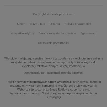
Copyright © Gazeta.pl sp. z o.o.
O Nas
Staże u nas
Reklama
Polityka prywatności
Wszystkie artykuły
Zasady korzystania z portalu
Zgłoś uwagi
Ustawienia prywatności
Właściciel niniejszego serwisu nie wyraża zgody na zwielokrotnianie ani inne
korzystanie z utworów rozpowszechnionych w tym serwisie, w celu
eksploracji tekstów i danych. Więcej informacji w
zastrzeżeniu dot. eksploracji tekstów i danych
Treści z
serwisów internetowych Grupy Wyborcza.pl
oraz serwisu tokfm.pl
prezentujemy w ramach komercyjnej współpracy z ich wydawcami:
Wyborcza sp. z o.o. oraz Grupą Radiową Agory sp. z o.o.
Wybrane treści z serwisu Sport.pl są dostępne po wykupieniu płatnej
subskrypcji