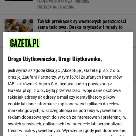
FASZEROWANE WARZYWA
POMIDORY
PRZEKĄSKI NA SYLWESTRA
Takich przekąsek sylwestrowych pozazdrości
sama teściowa. Deska rarytasów i rolady to
dopiero początek
NOWY ROK
PRZEKĄSKI
PRZEKĄSKI NA SYLWESTRA
Gustowne, smaczne i łatwe w przygotowaniu.
Droga Użytkowniczko, Drogi Użytkowniku,
Oto sylwestrowa przekąska, której nikt się nie
oprze
jeśli wyrazisz zgodę klikając „Akceptuję”, Gazeta.pl sp. z o.o.
KRAKERSY
PASTA RYBNA
PASTA Z MAKRELI
oraz jej Zaufani Partnerzy, w tym [
676
] Zaufanych Partnerów
IAB, jak również Agora S.A. będąca spółką powiązaną z
Dla nich znajdziesz miejsce na świątecznym i
Gazeta.pl sp. z o.o., będą przetwarzać Twoje dane osobowe
sylwestrowym stole. Zniknął w przeciągu 5
takie jak adresy IP, adresy e-mail czy identyfikatory plików
minut
cookie lub inne informacje zapisane w tych plikach do celów
KORECZKI
PRZEPISY
PRZYSTAWKA
marketingowych, w szczególności na potrzeby wyświetlania
reklam dopasowanych do Twoich zainteresowań i preferencji w
Zrobiłam imprezową przekąskę na Barbórkę.
swoich serwisach, aplikacjach i w Internecie lub personalizacji
Tak szybko zjedli, że nawet nie zdążyłam
treści w nich wyświetlanych. Wyrażenie zgody jest dobrowolne.
zrobić zdjęcia