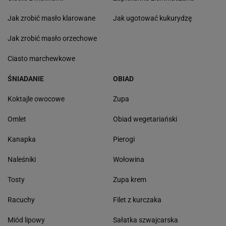
Jak zrobić masło klarowane
Jak ugotować kukurydzę
Jak zrobić masło orzechowe
Ciasto marchewkowe
ŚNIADANIE
OBIAD
Koktajle owocowe
Zupa
Omlet
Obiad wegetariański
Kanapka
Pierogi
Naleśniki
Wołowina
Tosty
Zupa krem
Racuchy
Filet z kurczaka
Miód lipowy
Sałatka szwajcarska