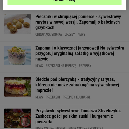
NEWS
OWOCE
PRZEKĄSKI NA SYLWESTRA
Pieczarki w chrupiącej panierce - sylwestrowy
rarytas w nowej wersji. Zapomnij o babcinych
grzybkach
CHRUPIĄCA SKÓRKA
GRZYBY
NEWS
Zapomnij o klasycznej jarzynowej! Na sylwestra
przygotuj oryginalną sałatkę o wyjątkowej
nazwie
NEWS
PRZEKĄSKI NA IMPREZĘ
PRZEPISY
Śledzie pod pierzynką - tradycyjny rarytas,
którego nie może zabraknąć na sylwestrowej
imprezie!
NEWS
PRZEKĄSKI
PRZEPISY KULINARNE
Przystawki sylwestrowe Tomasza Strzelczyka.
Zaskocz gości polskim sushi i burgerem z
pieczarki
PRZEKĄSKI NA IMPREZĘ
PRZEKĄSKI NA SYLWESTRA