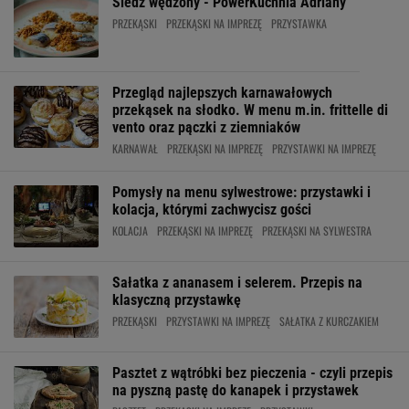
Śledź wędzony - PowerKuchnia Adriany
PRZEKĄSKI
PRZEKĄSKI NA IMPREZĘ
PRZYSTAWKA
Przegląd najlepszych karnawałowych
przekąsek na słodko. W menu m.in. frittelle di
vento oraz pączki z ziemniaków
KARNAWAŁ
PRZEKĄSKI NA IMPREZĘ
PRZYSTAWKI NA IMPREZĘ
Pomysły na menu sylwestrowe: przystawki i
kolacja, którymi zachwycisz gości
KOLACJA
PRZEKĄSKI NA IMPREZĘ
PRZEKĄSKI NA SYLWESTRA
Sałatka z ananasem i selerem. Przepis na
klasyczną przystawkę
PRZEKĄSKI
PRZYSTAWKI NA IMPREZĘ
SAŁATKA Z KURCZAKIEM
Pasztet z wątróbki bez pieczenia - czyli przepis
na pyszną pastę do kanapek i przystawek