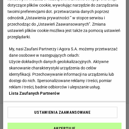
dotyczące plików cookie, wywołując narzędzie do zarządzania
twoimi preferencjami dot. przetwarzania danych poprzez
odnośnik „Ustawienia prywatności ” w stopce serwisu i
przechodząc do „Ustawień Zaawansowanych”. Zmiana
ustawień plików cookie możliwa jest także za pomocą ustawień
przeglądarki.
My, nasi Zaufani Partnerzy i Agora S.A. możemy przetwarzać
dane osobowe w następujących celach:
Użycie dokładnych danych geolokalizacyjnych. Aktywne
skanowanie charakterystyki urządzenia do celów
identyfikacji. Przechowywanie informacji na urządzeniu lub
dostęp do nich. Spersonalizowane reklamy i treści, pomiar
reklam i treści, badnie odbiorców i ulepszanie usług.
Lista Zaufanych Partnerów
USTAWIENIA ZAAWANSOWANE
Sylwestrowa deska rarytasów. Zaskocz gości
spektakularnym podaniem i produktami
pierwszej klasy
AKCEPTUJĘ