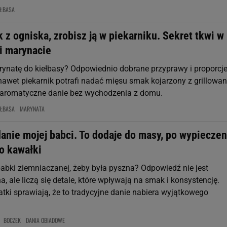
EŁBASA
 z ogniska, zrobisz ją w piekarniku. Sekret tkwi w
i marynacie
rynatę do kiełbasy? Odpowiednio dobrane przyprawy i proporcj
 nawet piekarnik potrafi nadać mięsu smak kojarzony z grillowa
 aromatyczne danie bez wychodzenia z domu.
EŁBASA
MARYNATA
anie mojej babci. To dodaje do masy, po wypieczen
o kawałki
abki ziemniaczanej, żeby była pyszna? Odpowiedź nie jest
 ale liczą się detale, które wpływają na smak i konsystencję.
tki sprawiają, że to tradycyjne danie nabiera wyjątkowego
BOCZEK
DANIA OBIADOWE