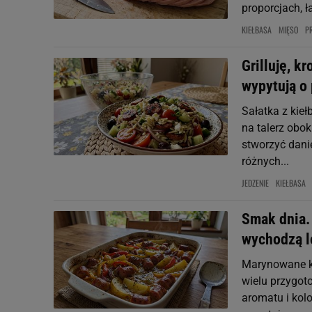
proporcjach, 
KIEŁBASA
MIĘSO
P
Grilluję, k
wypytują o 
Sałatka z kie
na talerz obo
stworzyć danie
różnych...
JEDZENIE
KIEŁBASA
Smak dnia. 
wychodzą le
Marynowane ki
wielu przygot
aromatu i kol