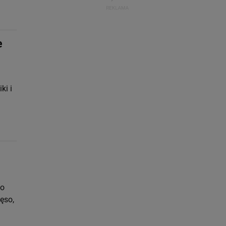
e
ki i
to
ęso,