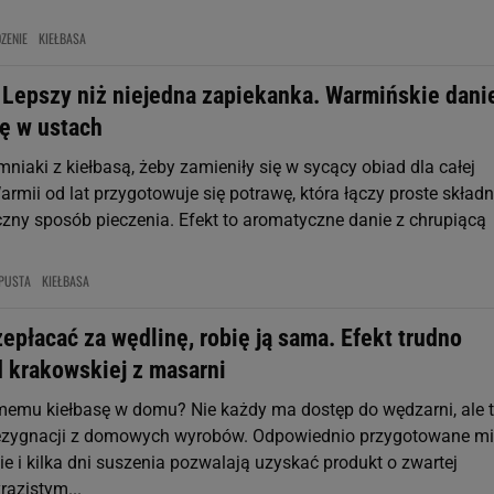
DZENIE
KIEŁBASA
 Lepszy niż niejedna zapiekanka. Warmińskie dani
ię w ustach
mniaki z kiełbasą, żeby zamieniły się w sycący obiad dla całej
rmii od lat przygotowuje się potrawę, która łączy proste składni
czny sposób pieczenia. Efekt to aromatyczne danie z chrupiącą
PUSTA
KIEŁBASA
epłacać za wędlinę, robię ją sama. Efekt trudno
d krakowskiej z masarni
memu kiełbasę w domu? Nie każdy ma dostęp do wędzarni, ale 
rezygnacji z domowych wyrobów. Odpowiednio przygotowane mi
ie i kilka dni suszenia pozwalają uzyskać produkt o zwartej
razistym...