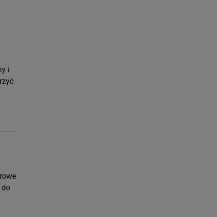
y i
rzyć
orowe
 do