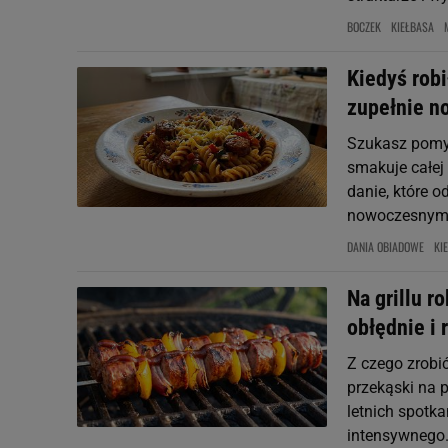
BOCZEK
KIEŁBASA
Kiedyś robi
zupełnie n
Szukasz pomysł
smakuje całej
danie, które o
nowoczesnymi
DANIA OBIADOWE
KI
Na grillu r
obłędnie i 
Z czego zrobić
przekąski na p
letnich spotka
intensywnego.