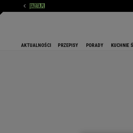
WIADOMOŚCI
NEXT
SPORT
PLOTEK
D
AKTUALNOŚCI
PRZEPISY
PORADY
KUCHNIE 