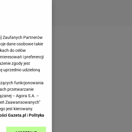
6
] Zaufanych Partnerów
woje dane osobowe takie
likach do celów
teresowań i preferencji
ażenie zgody jest
dę uprzednio udzieloną
yczących funkcjonowania
kach przetwarzanie
ązanej – Agora S.A. –
awień Zaawansowanych”
go jest kierowany.
ości Gazeta.pl
i
Polityka