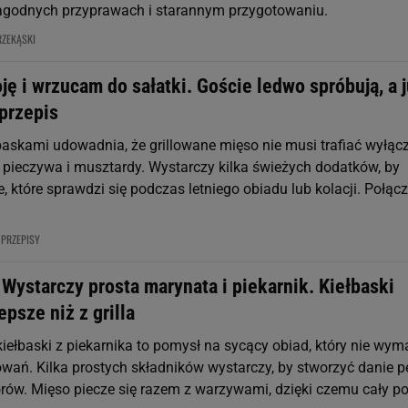
łagodnych przyprawach i starannym przygotowaniu.
RZEKĄSKI
roję i wrzucam do sałatki. Goście ledwo spróbują, a 
przepis
łbaskami udowadnia, że grillowane mięso nie musi trafiać wyłąc
k pieczywa i musztardy. Wystarczy kilka świeżych dodatków, by
, które sprawdzi się podczas letniego obiadu lub kolacji. Połąc
PRZEPISY
Wystarczy prosta marynata i piekarnik. Kiełbaski
psze niż z grilla
ełbaski z piekarnika to pomysł na sycący obiad, który nie wy
owań. Kilka prostych składników wystarczy, by stworzyć danie p
orów. Mięso piecze się razem z warzywami, dzięki czemu cały po