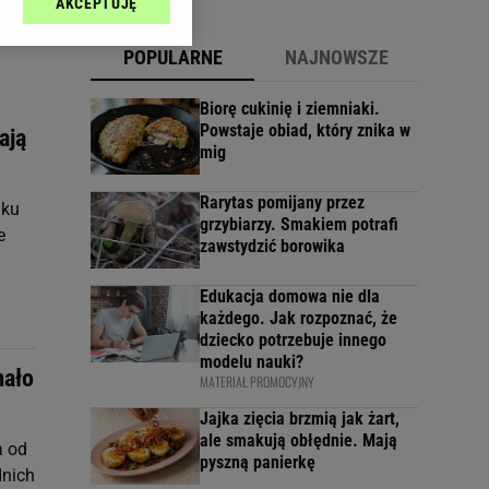
AKCEPTUJĘ
l sp. z o.o., jej
ić swoje preferencje
POPULARNE
NAJNOWSZE
arzania danych poprzez
ych”. Zmiana ustawień
Biorę cukinię i ziemniaki.
Powstaje obiad, który znika w
ają
mig
ach:
 celów identyfikacji.
omiar reklam i treści,
Rarytas pomijany przez
lku
grzybiarzy. Smakiem potrafi
e
zawstydzić borowika
Edukacja domowa nie dla
każdego. Jak rozpoznać, że
dziecko potrzebuje innego
modelu nauki?
mało
MATERIAŁ PROMOCYJNY
Jajka zięcia brzmią jak żart,
ale smakują obłędnie. Mają
a od
pyszną panierkę
dnich