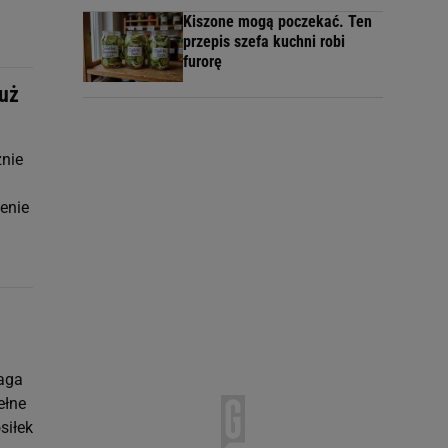
Kiszone mogą poczekać. Ten
przepis szefa kuchni robi
furorę
już
znie
zenie
maga
ełne
siłek