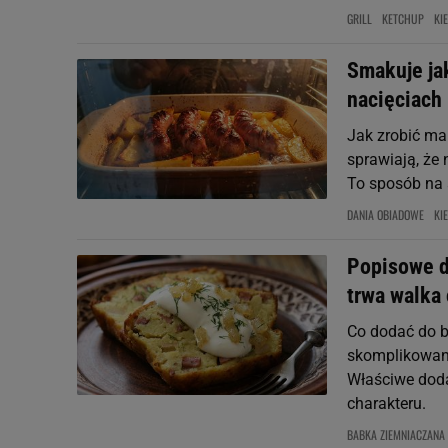
GRILL
KETCHUP
KI
Smakuje jak
nacięciach 
Jak zrobić ma
sprawiają, że
To sposób na
DANIA OBIADOWE
KI
Popisowe d
trwa walka 
Co dodać do b
skomplikowana,
Właściwe doda
charakteru.
BABKA ZIEMNIACZANA