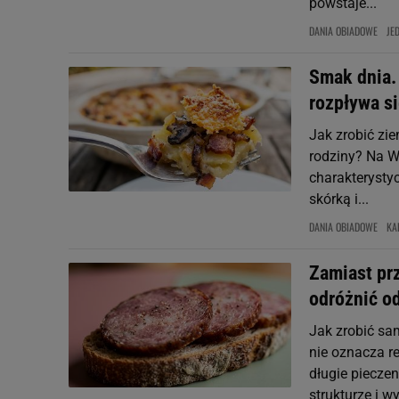
powstaje...
DANIA OBIADOWE
JE
Smak dnia.
rozpływa s
Jak zrobić zie
rodziny? Na Wa
charakterysty
skórką i...
DANIA OBIADOWE
KA
Zamiast prz
odróżnić o
Jak zrobić sa
nie oznacza 
długie pieczen
strukturze i wy