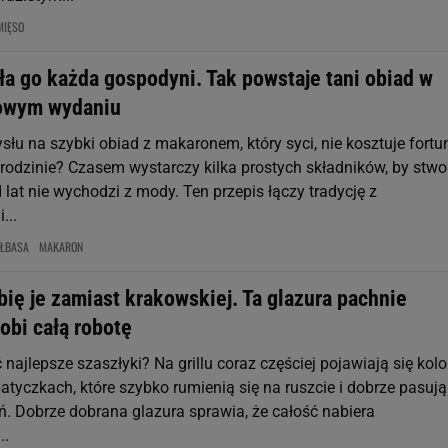
MIĘSO
ła go każda gospodyni. Tak powstaje tani obiad w
owym wydaniu
u na szybki obiad z makaronem, który syci, nie kosztuje fortun
 rodzinie? Czasem wystarczy kilka prostych składników, by stwo
d lat nie wychodzi z mody. Ten przepis łączy tradycję z
...
EŁBASA
MAKARON
obię je zamiast krakowskiej. Ta glazura pachnie
robi całą robotę
 najlepsze szaszłyki? Na grillu coraz częściej pojawiają się kol
atyczkach, które szybko rumienią się na ruszcie i dobrze pasują
ń. Dobrze dobrana glazura sprawia, że całość nabiera
..