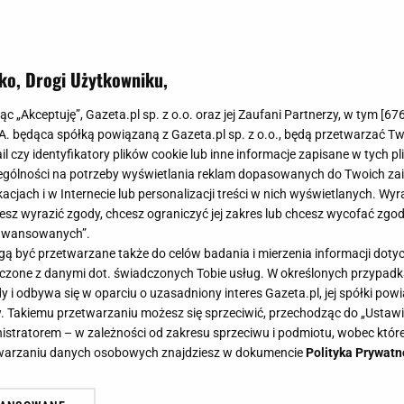
ko, Drogi Użytkowniku,
jąc „Akceptuję”, Gazeta.pl sp. z o.o. oraz jej Zaufani Partnerzy, w tym [
67
.A. będąca spółką powiązaną z Gazeta.pl sp. z o.o., będą przetwarzać T
ail czy identyfikatory plików cookie lub inne informacje zapisane w tych p
gólności na potrzeby wyświetlania reklam dopasowanych do Twoich zain
acjach i w Internecie lub personalizacji treści w nich wyświetlanych. Wyr
cesz wyrazić zgody, chcesz ograniczyć jej zakres lub chcesz wycofać zgo
aawansowanych”.
 być przetwarzane także do celów badania i mierzenia informacji dot
 łączone z danymi dot. świadczonych Tobie usług. W określonych przypad
i odbywa się w oparciu o uzasadniony interes Gazeta.pl, jej spółki powi
. Takiemu przetwarzaniu możesz się sprzeciwić, przechodząc do „Ust
nistratorem – w zależności od zakresu sprzeciwu i podmiotu, wobec które
etwarzaniu danych osobowych znajdziesz w dokumencie
Polityka Prywatn