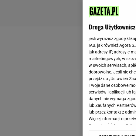
Droga Użytkownicz
jeśli wyrazisz zgodę klika
IAB, jak również Agora S
jak adresy IP, adresy e-m
marketingowych, w szcze
w swoich serwisach, aplik
dobrowolne. Jeśli nie ch
przejdź do „Ustawień Z
Twoje dane osobowe mogą
serwisów i aplikacji lub
danych nie wymaga zgody 
lub Zaufanych Partnerów
lub przez kontakt z admi
Więcej informacji o prz
Prywatności Agora S.A.