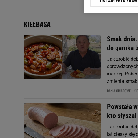
USTAWIENIA ZAA
Klikając „Akceptuję” wyra
Zaufanych Partnerów i A
dotyczące plików cookie,
KIEŁBASA
odnośnik „Ustawienia pr
plików cookie możliwa je
Smak dnia.
My, nasi Zaufani Partne
do garnka 
Użycie dokładnych danych
Przechowywanie informacji
Jak zrobić dob
badnie odbiorców i uleps
sprawdzonych 
inaczej. Robe
zmienia smak t
DANIA OBIADOWE
KI
Powstała w
kto słyszał 
Jak zrobić do
lat cieszy si