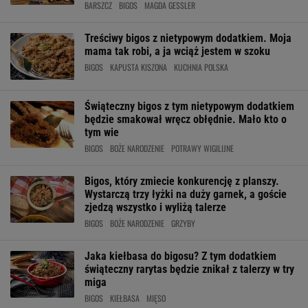
BARSZCZ
BIGOS
MAGDA GESSLER
Treściwy bigos z nietypowym dodatkiem. Moja
mama tak robi, a ja wciąż jestem w szoku
BIGOS
KAPUSTA KISZONA
KUCHNIA POLSKA
Świąteczny bigos z tym nietypowym dodatkiem
będzie smakował wręcz obłędnie. Mało kto o
tym wie
BIGOS
BOŻE NARODZENIE
POTRAWY WIGILIJNE
Bigos, który zmiecie konkurencję z planszy.
Wystarczą trzy łyżki na duży garnek, a goście
zjedzą wszystko i wyliżą talerze
BIGOS
BOŻE NARODZENIE
GRZYBY
Jaka kiełbasa do bigosu? Z tym dodatkiem
świąteczny rarytas będzie znikał z talerzy w try
miga
BIGOS
KIEŁBASA
MIĘSO