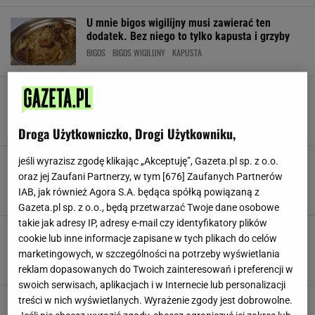
U mnie bigos wigilijny musi zawierać ten
dodatek. Bez niego to tylko kapusta i grzyby
BIGOS
BIGOS WIGILIJNY
KAPUSTA
Polacy robią to źle od lat. Jak naprawdę
powinno się gotować bożonardzeniowy klasyk?
BIGOS
BOŻE NARODZENIE
DANIA JEDNOGARNKOWE
Droga Użytkowniczko, Drogi Użytkowniku,
Gotuję cały gar i mrożę. Dzięki temu w święta
jeśli wyrazisz zgodę klikając „Akceptuję”, Gazeta.pl sp. z o.o.
mam spokój. Potem jest gotowy ekspresowo
oraz jej Zaufani Partnerzy, w tym [
676
] Zaufanych Partnerów
BIGOS
PORADY
PRZEPISY
IAB, jak również Agora S.A. będąca spółką powiązaną z
Gazeta.pl sp. z o.o., będą przetwarzać Twoje dane osobowe
takie jak adresy IP, adresy e-mail czy identyfikatory plików
Te potrawy świąteczne można zamrozić. Teraz
cookie lub inne informacje zapisane w tych plikach do celów
jest idealny moment, by je przygotować
marketingowych, w szczególności na potrzeby wyświetlania
BIGOS
BOŻE NARODZENIE
NEWS
reklam dopasowanych do Twoich zainteresowań i preferencji w
swoich serwisach, aplikacjach i w Internecie lub personalizacji
Do bigosu dodaję składnik ze słoiczka. 1
treści w nich wyświetlanych. Wyrażenie zgody jest dobrowolne.
listopada każdy najada się aż pod korek