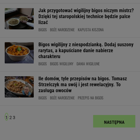
Jak przygotować wigilijny bigos niczym mistrz?
Dzięki tej staropolskiej technice będzie palce
lizać
BIGOS
BOŻE NARODZENIE
KAPUSTA KISZONA
Bigos wigilijny z niespodzianką. Dodaj suszony
rarytas, a kapuściane danie nabierze
charakteru
BIGOS
BIGOS WIGILIJNY
DANIA WIGILIJNE
Ile domów, tyle przepisów na bigos. Tomasz
Strzelczyk ma swój i jest rewelacyjny. To
zasługa owoców
BIGOS
BOŻE NARODZENIE
PRZEPIS NA BIGOS
1
2
3
NASTĘPNA