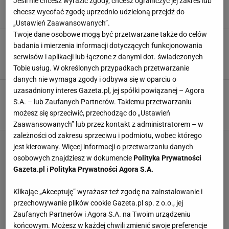
Jeśli nie chcesz wyrazić zgody, chcesz ograniczyć jej zakres lub
BIGOS
KUCHNIA POLSKA
NEWS
chcesz wycofać zgodę uprzednio udzieloną przejdź do
„Ustawień Zaawansowanych”.
Twoje dane osobowe mogą być przetwarzane także do celów
Pierogi, bigos i gzik. Dobrze znasz polską
badania i mierzenia informacji dotyczących funkcjonowania
kuchnię? Sprawdzi to ten quiz
serwisów i aplikacji lub łączone z danymi dot. świadczonych
BIGOS
GOTOWANIE
KUCHNIA POLSKA
Tobie usług. W określonych przypadkach przetwarzanie
danych nie wymaga zgody i odbywa się w oparciu o
Bigosu nie mrożę od lat. Daję mu drugie życie z
uzasadniony interes Gazeta.pl, jej spółki powiązanej – Agora
piekarnika. Wychodzą złote cuda
S.A. – lub Zaufanych Partnerów. Takiemu przetwarzaniu
BIGOS
BUŁKI
PIECZYWO
możesz się sprzeciwić, przechodząc do „Ustawień
Zaawansowanych” lub przez kontakt z administratorem – w
zależności od zakresu sprzeciwu i podmiotu, wobec którego
jest kierowany. Więcej informacji o przetwarzaniu danych
osobowych znajdziesz w dokumencie
Polityka Prywatności
Gazeta.pl
i
Polityka Prywatności Agora S.A.
Klikając „Akceptuję” wyrażasz też zgodę na zainstalowanie i
przechowywanie plików cookie Gazeta.pl sp. z o.o., jej
Zaufanych Partnerów i Agora S.A. na Twoim urządzeniu
końcowym. Możesz w każdej chwili zmienić swoje preferencje