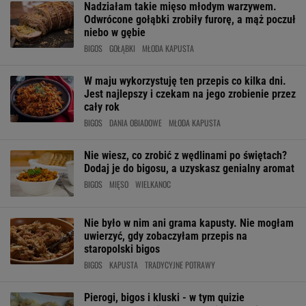
Nadziałam takie mięso młodym warzywem.
Odwrócone gołąbki zrobiły furorę, a mąż poczuł
niebo w gębie
BIGOS
GOŁĄBKI
MŁODA KAPUSTA
W maju wykorzystuję ten przepis co kilka dni.
Jest najlepszy i czekam na jego zrobienie przez
cały rok
BIGOS
DANIA OBIADOWE
MŁODA KAPUSTA
Nie wiesz, co zrobić z wędlinami po świętach?
Dodaj je do bigosu, a uzyskasz genialny aromat
BIGOS
MIĘSO
WIELKANOC
Nie było w nim ani grama kapusty. Nie mogłam
uwierzyć, gdy zobaczyłam przepis na
staropolski bigos
BIGOS
KAPUSTA
TRADYCYJNE POTRAWY
Pierogi, bigos i kluski - w tym quizie