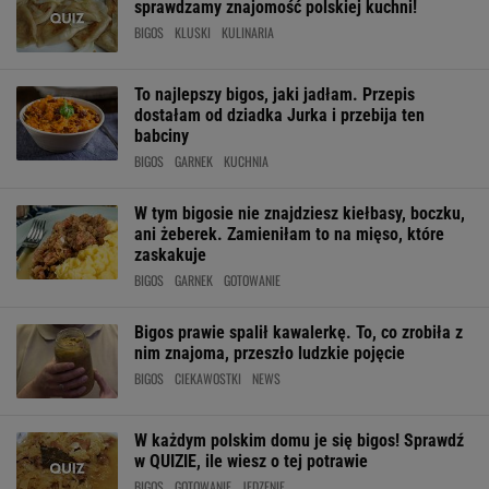
sprawdzamy znajomość polskiej kuchni!
BIGOS
KLUSKI
KULINARIA
To najlepszy bigos, jaki jadłam. Przepis
dostałam od dziadka Jurka i przebija ten
babciny
BIGOS
GARNEK
KUCHNIA
W tym bigosie nie znajdziesz kiełbasy, boczku,
ani żeberek. Zamieniłam to na mięso, które
zaskakuje
BIGOS
GARNEK
GOTOWANIE
Bigos prawie spalił kawalerkę. To, co zrobiła z
nim znajoma, przeszło ludzkie pojęcie
BIGOS
CIEKAWOSTKI
NEWS
W każdym polskim domu je się bigos! Sprawdź
w QUIZIE, ile wiesz o tej potrawie
BIGOS
GOTOWANIE
JEDZENIE