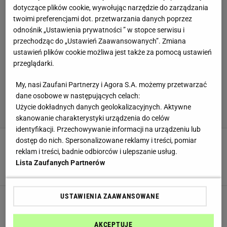
dotyczące plików cookie, wywołując narzędzie do zarządzania
twoimi preferencjami dot. przetwarzania danych poprzez
odnośnik „Ustawienia prywatności ” w stopce serwisu i
przechodząc do „Ustawień Zaawansowanych”. Zmiana
ustawień plików cookie możliwa jest także za pomocą ustawień
przeglądarki.
My, nasi Zaufani Partnerzy i Agora S.A. możemy przetwarzać
dane osobowe w następujących celach:
Użycie dokładnych danych geolokalizacyjnych. Aktywne
skanowanie charakterystyki urządzenia do celów
identyfikacji. Przechowywanie informacji na urządzeniu lub
dostęp do nich. Spersonalizowane reklamy i treści, pomiar
Pominęłam ważny składnik. Bigos zaskoczył
reklam i treści, badnie odbiorców i ulepszanie usług.
nawet babcię. Zachwalała cały wieczór
Lista Zaufanych Partnerów
BIGOS
DANIA OBIADOWE
DANIA WEGETARIAŃSKIE
USTAWIENIA ZAAWANSOWANE
Najlepsze, co możesz zrobić z cukinii. Przepisy
na placki i leczo wylądują na dnie szuflady
BIGOS
CUKINIA
DANIA Z CUKINII
AKCEPTUJĘ