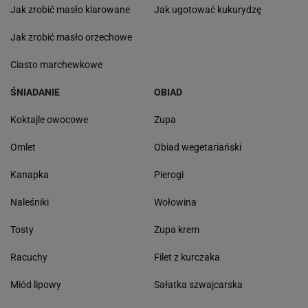
Jak zrobić masło klarowane
Jak ugotować kukurydzę
Jak zrobić masło orzechowe
Ciasto marchewkowe
ŚNIADANIE
OBIAD
Koktajle owocowe
Zupa
Omlet
Obiad wegetariański
Kanapka
Pierogi
Naleśniki
Wołowina
Tosty
Zupa krem
Racuchy
Filet z kurczaka
Miód lipowy
Sałatka szwajcarska