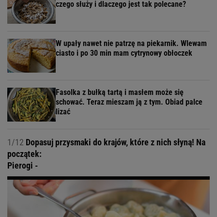
czego służy i dlaczego jest tak polecane?
W upały nawet nie patrzę na piekarnik. Wlewam
ciasto i po 30 min mam cytrynowy obłoczek
Fasolka z bułką tartą i masłem może się
schować. Teraz mieszam ją z tym. Obiad palce
lizać
1/12
Dopasuj przysmaki do krajów, które z nich słyną! Na
początek:
Pierogi -