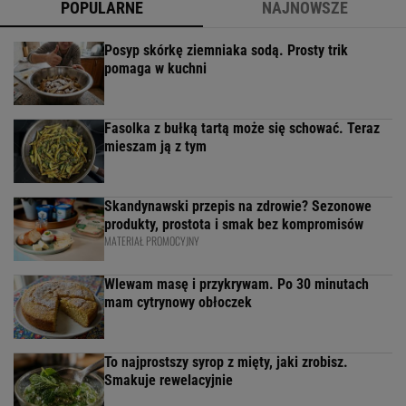
POPULARNE
NAJNOWSZE
Posyp skórkę ziemniaka sodą. Prosty trik
pomaga w kuchni
Fasolka z bułką tartą może się schować. Teraz
mieszam ją z tym
Skandynawski przepis na zdrowie? Sezonowe
produkty, prostota i smak bez kompromisów
MATERIAŁ PROMOCYJNY
Wlewam masę i przykrywam. Po 30 minutach
mam cytrynowy obłoczek
To najprostszy syrop z mięty, jaki zrobisz.
Smakuje rewelacyjnie