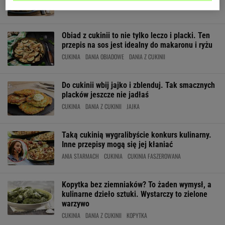
CUKINIA
DANIA Z CUKINII
NEWS
Obiad z cukinii to nie tylko leczo i placki. Ten
przepis na sos jest idealny do makaronu i ryżu
CUKINIA
DANIA OBIADOWE
DANIA Z CUKINII
Do cukinii wbij jajko i zblenduj. Tak smacznych
placków jeszcze nie jadłaś
CUKINIA
DANIA Z CUKINII
JAJKA
Taką cukinią wygralibyście konkurs kulinarny.
Inne przepisy mogą się jej kłaniać
ANIA STARMACH
CUKINIA
CUKINIA FASZEROWANA
Kopytka bez ziemniaków? To żaden wymysł, a
kulinarne dzieło sztuki. Wystarczy to zielone
warzywo
CUKINIA
DANIA Z CUKINII
KOPYTKA