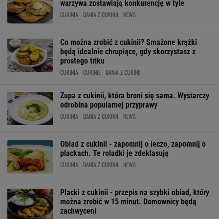
warzywa zostawiają konkurencję w tyle
CUKINIA
DANIA Z CUKINII
NEWS
Co można zrobić z cukinii? Smażone krążki
będą idealnie chrupiące, gdy skorzystasz z
prostego triku
CUKINIA
CUKINIE
DANIA Z CUKINII
Zupa z cukinii, która broni się sama. Wystarczy
odrobina popularnej przyprawy
CUKINIA
DANIA Z CUKINII
NEWS
Obiad z cukinii - zapomnij o leczo, zapomnij o
plackach. Te roladki je zdeklasują
CUKINIA
DANIA Z CUKINII
NEWS
Placki z cukinii - przepis na szybki obiad, który
można zrobić w 15 minut. Domownicy będą
zachwyceni