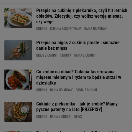
Przepis na cukinię z piekarnika, czyli hit letnich
obiadów. Zdecyduj, czy wolisz wersję mięsną,
czy wege
CUKINIA
CUKINIA FASZEROWANA
DANIA OBIADOWE
Przepis na bigos z cukinii: proste i smaczne
danie bez mięsa
BIGOS Z CUKINII
CUKINIA
DANIA Z CUKINII
Co zrobić na obiad? Cukinia faszerowana
mięsem mielonym i ryżem to będzie strzał w
dziesiątkę
CUKINIA
DANIA OBIADOWE
DANIA Z CUKINII
Cukinie z piekarnika - jak je zrobić? Mamy
pyszne patenty na lato [PRZEPISY]
CUKINIA
DANIA Z CUKINII
NEWS