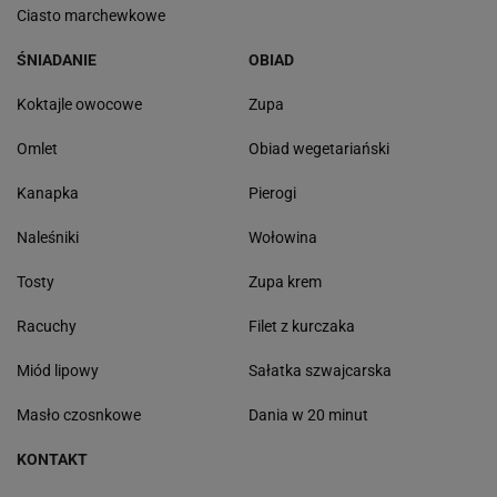
Ciasto marchewkowe
ŚNIADANIE
OBIAD
Koktajle owocowe
Zupa
Omlet
Obiad wegetariański
Kanapka
Pierogi
Naleśniki
Wołowina
Tosty
Zupa krem
Racuchy
Filet z kurczaka
Miód lipowy
Sałatka szwajcarska
Masło czosnkowe
Dania w 20 minut
KONTAKT