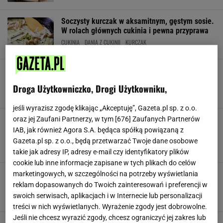
Soczysty kurczak w aksamitnym, gęstym sosie.
W rolach głównych cukinia i pewna przyprawa
CUKINIA
DANIA Z CUKINII
KURCZAK
Obiad na dwa dni za grosze. Wystarczy
warzywo, na które właśnie trwa sezon
Droga Użytkowniczko, Drogi Użytkowniku,
CUKINIA
DANIA Z CUKINII
GOTOWANIE
jeśli wyrazisz zgodę klikając „Akceptuję”, Gazeta.pl sp. z o.o.
Cukinia faszerowana jak z najlepszej
oraz jej Zaufani Partnerzy, w tym [
676
] Zaufanych Partnerów
restauracji. Tak dobra, że nie zostanie ani
IAB, jak również Agora S.A. będąca spółką powiązaną z
kawałek
Gazeta.pl sp. z o.o., będą przetwarzać Twoje dane osobowe
CUKINIA
CUKINIA FASZEROWANA
DANIA Z CUKINII
takie jak adresy IP, adresy e-mail czy identyfikatory plików
cookie lub inne informacje zapisane w tych plikach do celów
Duszę cukinię z cebulą, czosnkiem i pietruszką.
marketingowych, w szczególności na potrzeby wyświetlania
Najlepsza jest z makaronem
reklam dopasowanych do Twoich zainteresowań i preferencji w
CUKINIA
DANIA OBIADOWE
DANIA Z CUKINII
swoich serwisach, aplikacjach i w Internecie lub personalizacji
treści w nich wyświetlanych. Wyrażenie zgody jest dobrowolne.
Jeśli nie chcesz wyrazić zgody, chcesz ograniczyć jej zakres lub