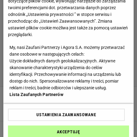
dotyczące plików cookie, wywołując narzędzie do zarządzania
twoimi preferencjami dot. przetwarzania danych poprzez
odnośnik „Ustawienia prywatności ” w stopce serwisu i
przechodząc do „Ustawień Zaawansowanych”. Zmiana
ustawień plików cookie możliwa jest także za pomocą ustawień
przeglądarki.
My, nasi Zaufani Partnerzy i Agora S.A. możemy przetwarzać
dane osobowe w następujących celach:
Użycie dokładnych danych geolokalizacyjnych. Aktywne
skanowanie charakterystyki urządzenia do celów
identyfikacji. Przechowywanie informacji na urządzeniu lub
dostęp do nich. Spersonalizowane reklamy i treści, pomiar
reklam i treści, badnie odbiorców i ulepszanie usług.
Lista Zaufanych Partnerów
Plastry cukinii posyp serem i usmaż. Kilka
minut i masz pyszny obiad
CUKINIA
DANIA Z CUKINII
NEWS
USTAWIENIA ZAAWANSOWANE
Możesz faszerować, robić placki lub leczo. Ale
AKCEPTUJĘ
to to danie z cukinii pokochają wszyscy