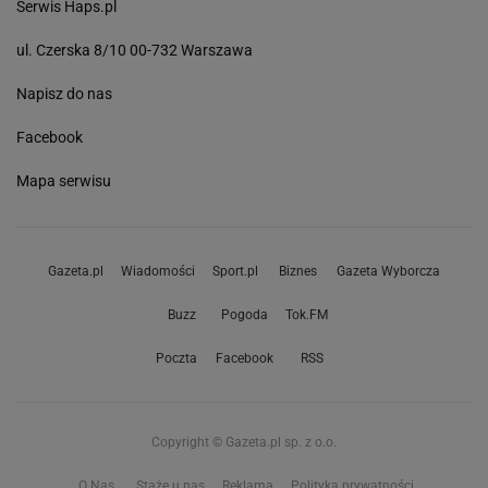
Serwis Haps.pl
ul. Czerska 8/10 00-732 Warszawa
Napisz do nas
Facebook
Mapa serwisu
Gazeta.pl
Wiadomości
Sport.pl
Biznes
Gazeta Wyborcza
Buzz
Pogoda
Tok.FM
Poczta
Facebook
RSS
Copyright © Gazeta.pl sp. z o.o.
O Nas
Staże u nas
Reklama
Polityka prywatności