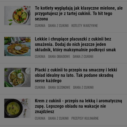
Te kotlety wyglądają jak klasyczne mielone, ale
przygotujesz je z tartej cukinii. To hit tego
sezonu
CUKINIA
DANIA Z CUKINII
KOTLETY WARZYWNE
Lekkie i chrupiące placuszki z cukinii bez
smażenia. Dodaj do nich jeszcze jeden
składnik, który maksymalnie podkręci smak
CUKINIA
DANIA OBIADOWE
DANIA Z CUKINII
Placki z cukinii to przepis na smaczny i lekki
obiad idealny na lato. Tak podane skradną
serce każdego
CUKINIA
DANIA SEZONOWE
DANIA Z CUKINII
Krem z cukinii - przepis na lekką i aromatyczną
zupę. Lepszego obiadu na wakacje nie
znajdziesz
CUKINIA
DANIA Z CUKINII
PRZEPISY KULINARNE