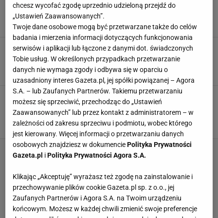
Najlepsze, co możesz zrobić z cukinii. Przepisy
chcesz wycofać zgodę uprzednio udzieloną przejdź do
na placki i leczo wylądują na dnie szuflady
„Ustawień Zaawansowanych”.
BIGOS
CUKINIA
DANIA Z CUKINII
Twoje dane osobowe mogą być przetwarzane także do celów
badania i mierzenia informacji dotyczących funkcjonowania
Uduś z czosnkiem i pietruszką. To najlepszy
serwisów i aplikacji lub łączone z danymi dot. świadczonych
sos do makaronu i kopytek
Tobie usług. W określonych przypadkach przetwarzanie
CUKINIA
DANIA Z CUKINII
MAKARON
danych nie wymaga zgody i odbywa się w oparciu o
uzasadniony interes Gazeta.pl, jej spółki powiązanej – Agora
S.A. – lub Zaufanych Partnerów. Takiemu przetwarzaniu
Zamiast faszerować, pokrój i zapiecz z
możesz się sprzeciwić, przechodząc do „Ustawień
dodatkami. Cukinia w tej wersji jest
Zaawansowanych” lub przez kontakt z administratorem – w
najpyszniejsza
zależności od zakresu sprzeciwu i podmiotu, wobec którego
CUKINIA
DANIA Z CUKINII
GOTOWANIE
jest kierowany. Więcej informacji o przetwarzaniu danych
osobowych znajdziesz w dokumencie
Polityka Prywatności
Gazeta.pl
i
Polityka Prywatności Agora S.A.
Klikając „Akceptuję” wyrażasz też zgodę na zainstalowanie i
przechowywanie plików cookie Gazeta.pl sp. z o.o., jej
Zaufanych Partnerów i Agora S.A. na Twoim urządzeniu
końcowym. Możesz w każdej chwili zmienić swoje preferencje