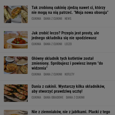
Tak zrobioną cukinię zjedzą nawet ci, którzy
nie mogą na nią patrzeć. "Moja nowa obsesja"
CUKINIA
DANIA Z CUKINII
NEWS
Jak zrobić leczo? Przepis jest prosty, ale
jednego składnika się nie spodziewasz
CUKINIA
DANIA Z CUKINII
LECZO
Główny składnik tych kotletów został
zmieniony. Spróbujesz i powiesz innym "do
widzenia"
CUKINIA
DANIA Z CUKINII
KOTLETY
Dania z cukinii. Wystarczy kilka składników,
aby stworzyć prawdziwą ucztę!
CUKINIA
DANIA OBIADOWE
DANIA Z CUKINII
Nie z ziemniaków, nie z jabłkami. Placki z tego