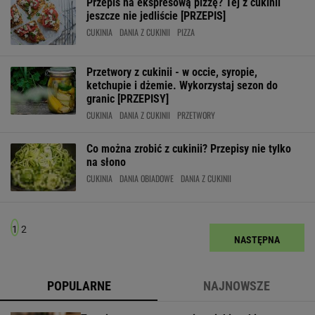
Przepis na ekspresową pizzę? Tej z cukinii
jeszcze nie jedliście [PRZEPIS]
CUKINIA
DANIA Z CUKINII
PIZZA
Przetwory z cukinii - w occie, syropie,
ketchupie i dżemie. Wykorzystaj sezon do
granic [PRZEPISY]
CUKINIA
DANIA Z CUKINII
PRZETWORY
Co można zrobić z cukinii? Przepisy nie tylko
na słono
CUKINIA
DANIA OBIADOWE
DANIA Z CUKINII
1
2
NASTĘPNA
POPULARNE
NAJNOWSZE