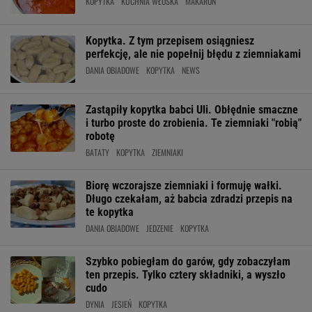
KOPYTKA
KUCHNIA WŁOSKA
MAKARON
Kopytka. Z tym przepisem osiągniesz
perfekcję, ale nie popełnij błędu z ziemniakami
DANIA OBIADOWE
KOPYTKA
NEWS
Zastąpiły kopytka babci Uli. Obłędnie smaczne
i turbo proste do zrobienia. Te ziemniaki "robią"
robotę
BATATY
KOPYTKA
ZIEMNIAKI
Biorę wczorajsze ziemniaki i formuję wałki.
Długo czekałam, aż babcia zdradzi przepis na
te kopytka
DANIA OBIADOWE
JEDZENIE
KOPYTKA
Szybko pobiegłam do garów, gdy zobaczyłam
ten przepis. Tylko cztery składniki, a wyszło
cudo
DYNIA
JESIEŃ
KOPYTKA