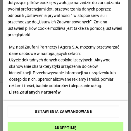
dotyczące plików cookie, wywołując narzędzie do zarządzania
twoimi preferencjami dot. przetwarzania danych poprzez
odnośnik „Ustawienia prywatności ” w stopce serwisu i
przechodząc do „Ustawień Zaawansowanych”. Zmiana
ustawień plików cookie możliwa jest także za pomocą ustawień
przeglądarki.
My, nasi Zaufani Partnerzy i Agora S.A. możemy przetwarzać
dane osobowe w następujących celach:
Użycie dokładnych danych geolokalizacyjnych. Aktywne
skanowanie charakterystyki urządzenia do celów
identyfikacji. Przechowywanie informacji na urządzeniu lub
dostęp do nich. Spersonalizowane reklamy i treści, pomiar
reklam i treści, badnie odbiorców i ulepszanie usług.
Lista Zaufanych Partnerów
Metoda czwórki jeszcze nigdy mnie nie
zawiodła. Kopytka zawsze wychodzą miękkie
DANIA OBIADOWE
DANIA Z ZIEMNIAKÓW
KLUSKI
USTAWIENIA ZAAWANSOWANE
Kremowy i aromatyczny jak nigdy. Ten sos
pieczarkowy jest najlepszy do klusków i
AKCEPTUJĘ