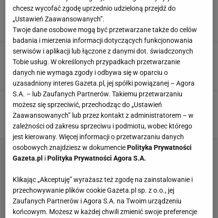
Lepsze niż zwykłe kopytka. Jeden składnik
chcesz wycofać zgodę uprzednio udzieloną przejdź do
zmienia wygląd i smak. Już nie wrócę do
klasyki
„Ustawień Zaawansowanych”.
BATATY
DANIA OBIADOWE
KOPYTKA
Twoje dane osobowe mogą być przetwarzane także do celów
badania i mierzenia informacji dotyczących funkcjonowania
serwisów i aplikacji lub łączone z danymi dot. świadczonych
Miękkie jak chmurka i zawsze się udają. Jeden
błąd sprawia, że kopytka wychodzą twarde
Tobie usług. W określonych przypadkach przetwarzanie
danych nie wymaga zgody i odbywa się w oparciu o
GOTOWANIE
KOPYTKA
KUCHNIA POLSKA
uzasadniony interes Gazeta.pl, jej spółki powiązanej – Agora
S.A. – lub Zaufanych Partnerów. Takiemu przetwarzaniu
Nie dodawaj do kopytek tego składnika. Jeden
możesz się sprzeciwić, przechodząc do „Ustawień
błąd i będą jak kamień
Zaawansowanych” lub przez kontakt z administratorem – w
KOPYTKA
NEWS
PORADY
zależności od zakresu sprzeciwu i podmiotu, wobec którego
jest kierowany. Więcej informacji o przetwarzaniu danych
osobowych znajdziesz w dokumencie
Polityka Prywatności
Gazeta.pl
i
Polityka Prywatności Agora S.A.
Klikając „Akceptuję” wyrażasz też zgodę na zainstalowanie i
przechowywanie plików cookie Gazeta.pl sp. z o.o., jej
Zaufanych Partnerów i Agora S.A. na Twoim urządzeniu
końcowym. Możesz w każdej chwili zmienić swoje preferencje