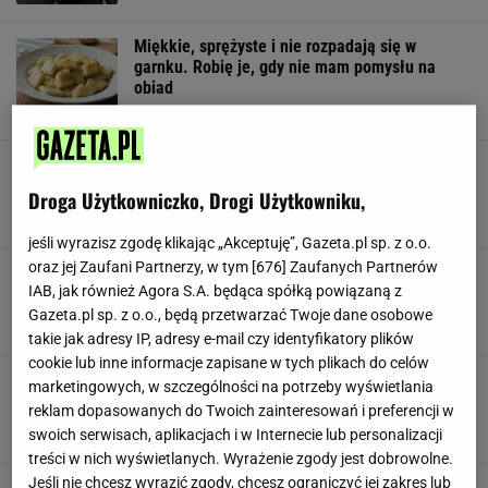
Miękkie, sprężyste i nie rozpadają się w
garnku. Robię je, gdy nie mam pomysłu na
obiad
DANIA OBIADOWE
KOPYTKA
MĄKA
Niby klasyka, ale w zaskakującej wersji. Takie
kopytka zachwycą każdego na nowo
Droga Użytkowniczko, Drogi Użytkowniku,
BATATY
KOPYTKA
NEWS
jeśli wyrazisz zgodę klikając „Akceptuję”, Gazeta.pl sp. z o.o.
oraz jej Zaufani Partnerzy, w tym [
676
] Zaufanych Partnerów
Kopytka zawsze będą jędrne i mięciutkie.
IAB, jak również Agora S.A. będąca spółką powiązaną z
Jednej rzeczy unikaj jak ognia
Gazeta.pl sp. z o.o., będą przetwarzać Twoje dane osobowe
KLUSKI
KOPYTKA
NEWS
takie jak adresy IP, adresy e-mail czy identyfikatory plików
cookie lub inne informacje zapisane w tych plikach do celów
Mięciutkie kluchy z jesiennych skarbów. Każdy
marketingowych, w szczególności na potrzeby wyświetlania
kęs to przyjemność nie z tej ziemi
reklam dopasowanych do Twoich zainteresowań i preferencji w
BATATY
DYNIA
KLUSKI
swoich serwisach, aplikacjach i w Internecie lub personalizacji
treści w nich wyświetlanych. Wyrażenie zgody jest dobrowolne.
Jeśli nie chcesz wyrazić zgody, chcesz ograniczyć jej zakres lub