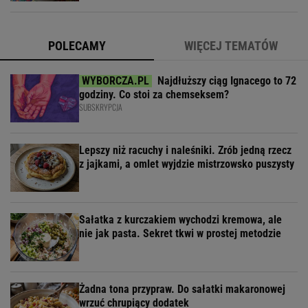
POLECAMY
WIĘCEJ TEMATÓW
Najdłuższy ciąg Ignacego to 72
godziny. Co stoi za chemseksem?
SUBSKRYPCJA
Lepszy niż racuchy i naleśniki. Zrób jedną rzecz
z jajkami, a omlet wyjdzie mistrzowsko puszysty
Sałatka z kurczakiem wychodzi kremowa, ale
nie jak pasta. Sekret tkwi w prostej metodzie
Żadna tona przypraw. Do sałatki makaronowej
wrzuć chrupiący dodatek