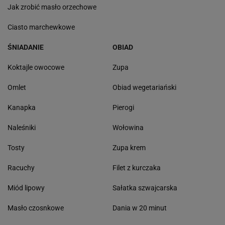
Jak zrobić masło orzechowe
Ciasto marchewkowe
ŚNIADANIE
OBIAD
Koktajle owocowe
Zupa
Omlet
Obiad wegetariański
Kanapka
Pierogi
Naleśniki
Wołowina
Tosty
Zupa krem
Racuchy
Filet z kurczaka
Miód lipowy
Sałatka szwajcarska
Masło czosnkowe
Dania w 20 minut