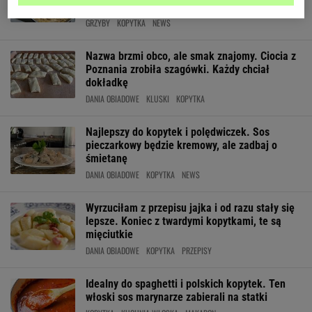
polędwiczek
GRZYBY
KOPYTKA
NEWS
Nazwa brzmi obco, ale smak znajomy. Ciocia z
Poznania zrobiła szagówki. Każdy chciał
dokładkę
DANIA OBIADOWE
KLUSKI
KOPYTKA
Najlepszy do kopytek i polędwiczek. Sos
pieczarkowy będzie kremowy, ale zadbaj o
śmietanę
DANIA OBIADOWE
KOPYTKA
NEWS
Wyrzuciłam z przepisu jajka i od razu stały się
lepsze. Koniec z twardymi kopytkami, te są
mięciutkie
DANIA OBIADOWE
KOPYTKA
PRZEPISY
Idealny do spaghetti i polskich kopytek. Ten
włoski sos marynarze zabierali na statki