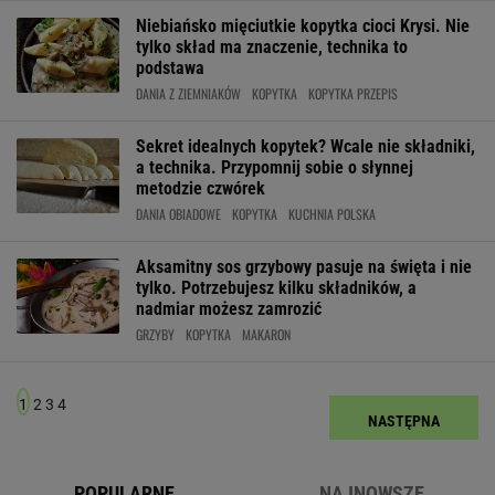
Niebiańsko mięciutkie kopytka cioci Krysi. Nie
tylko skład ma znaczenie, technika to
podstawa
DANIA Z ZIEMNIAKÓW
KOPYTKA
KOPYTKA PRZEPIS
Sekret idealnych kopytek? Wcale nie składniki,
a technika. Przypomnij sobie o słynnej
metodzie czwórek
DANIA OBIADOWE
KOPYTKA
KUCHNIA POLSKA
Aksamitny sos grzybowy pasuje na święta i nie
tylko. Potrzebujesz kilku składników, a
nadmiar możesz zamrozić
GRZYBY
KOPYTKA
MAKARON
1
2
3
4
NASTĘPNA
POPULARNE
NAJNOWSZE