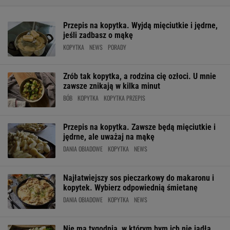
Przepis na kopytka. Wyjdą mięciutkie i jędrne,
jeśli zadbasz o mąkę
KOPYTKA
NEWS
PORADY
Zrób tak kopytka, a rodzina cię ozłoci. U mnie
zawsze znikają w kilka minut
BÓB
KOPYTKA
KOPYTKA PRZEPIS
Przepis na kopytka. Zawsze będą mięciutkie i
jędrne, ale uważaj na mąkę
DANIA OBIADOWE
KOPYTKA
NEWS
Najłatwiejszy sos pieczarkowy do makaronu i
kopytek. Wybierz odpowiednią śmietanę
DANIA OBIADOWE
KOPYTKA
NEWS
Nie ma tygodnia, w którym bym ich nie jadła.