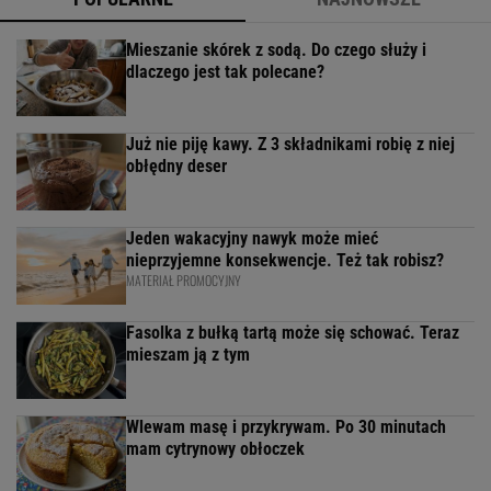
Mieszanie skórek z sodą. Do czego służy i
dlaczego jest tak polecane?
Już nie piję kawy. Z 3 składnikami robię z niej
obłędny deser
Jeden wakacyjny nawyk może mieć
nieprzyjemne konsekwencje. Też tak robisz?
MATERIAŁ PROMOCYJNY
Fasolka z bułką tartą może się schować. Teraz
mieszam ją z tym
Wlewam masę i przykrywam. Po 30 minutach
mam cytrynowy obłoczek