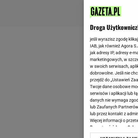
Droga Użytkownicz
jeśli wyrazisz zgodę klika
IAB, jak również Agora S
jak adresy IP, adresy e-m
marketingowych, w szcze
w swoich serwisach, aplik
dobrowolne. Jeśli nie ch
przejdź do „Ustawień Z
Twoje dane osobowe mogą
serwisów i aplikacji lub
danych nie wymaga zgody 
lub Zaufanych Partnerów
lub przez kontakt z admi
Więcej informacji o prz
Prywatności Agora S.A.