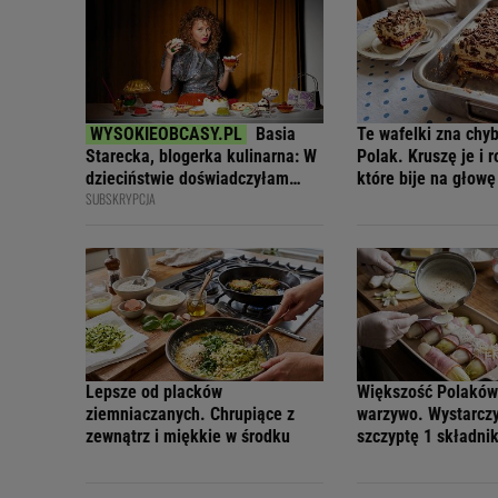
Basia
Te wafelki zna chy
Starecka, blogerka kulinarna: W
Polak. Kruszę je i r
dzieciństwie doświadczyłam
które bije na głowę
SUBSKRYPCJA
głodu
Lepsze od placków
Większość Polaków
ziemniaczanych. Chrupiące z
warzywo. Wystarcz
zewnątrz i miękkie w środku
szczyptę 1 składni
niejadków