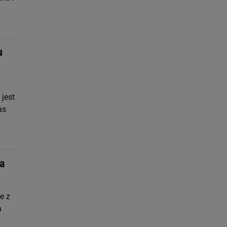
u
jest
as
a
e z
a