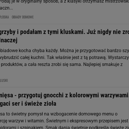
odaj je w oryginalny sposób, a z klasyki otrzymasz mistrzowski
aczn...
WŁOSKA
OBIADY DOMOWE
rzyby i podałam z tymi kluskami. Już nigdy nie zr
inaczej
obiadowe kocha chyba każdy. Można je przygotować bardzo szy
wybrudzić całej kuchni. Tak właśnie jest z tą potrawą. Wystarczy
 produktów, a cała reszta zrobi się sama. Najlepiej smakuje z
LUSKI
mięsa - przygotuj gnocchi z kolorowymi warzywami
aci ser i świeże zioła
ęsa to świetny pomysł na wzbogacenie domowego menu o
cję warzyw i witamin. Świetnym i ekspresowym przepisem jest
idorami i szpinakiem. Smak dania świetnie podkreślą świeże zio