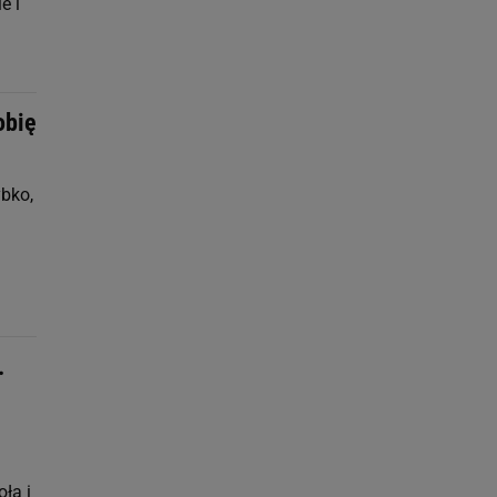
e i
obię
bko,
.
ła i