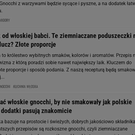
 Gnocchi z warzywami będzie sycące i pyszne, a na dodatek łat
u.
MIDORY
k od włoskiej babci. Te ziemniaczane poduszeczki 
lucz? Złote proporcje
 to królestwo wybitnych smaków, kolorów i aromatów. Przepis 
wizna z którą poradzi sobie nawet największy laik. Kluczem do
ote proporcje i sposób podania. Z naszą recepturą będą smako
...
NOCCHI
KUCHNIA WŁOSKA
ać włoskie gnocchi, by nie smakowały jak polskie
e dodatki pasują znakomicie
a bazuje na prostocie i świeżych, dobrych jakościowo składnik
tszych przepisów są rozkoszne gnocchi, czyli ziemniaczane