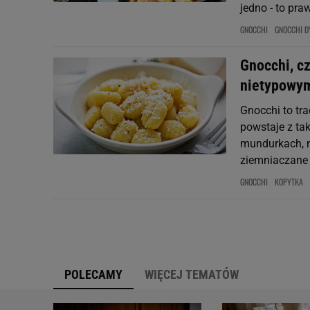
jedno - to pra
GNOCCHI
GNOCCHI D
Gnocchi, cz
nietypowym
Gnocchi to tra
powstaje z ta
mundurkach, mą
ziemniaczane j
GNOCCHI
KOPYTKA
POLECAMY
WIĘCEJ TEMATÓW