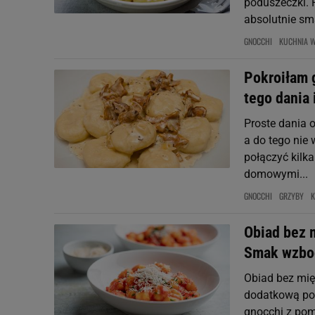
poduszeczki. P
absolutnie sm
GNOCCHI
KUCHNIA 
Pokroiłam g
tego dania 
Proste dania 
a do tego nie 
połączyć kilka
domowymi...
GNOCCHI
GRZYBY
K
Obiad bez 
Smak wzbog
Obiad bez mi
dodatkową por
gnocchi z pom