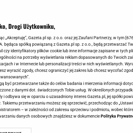
ko, Drogi Użytkowniku,
jąc „Akceptuję”, Gazeta.pl sp. z o.o. oraz jej Zaufani Partnerzy, w tym [
67
.A. będąca spółką powiązaną z Gazeta.pl sp. z o.o., będą przetwarzać T
ail czy identyfikatory plików cookie lub inne informacje zapisane w tych p
gólności na potrzeby wyświetlania reklam dopasowanych do Twoich zain
acjach i w Internecie lub personalizacji treści w nich wyświetlanych. Wyr
cesz wyrazić zgody, chcesz ograniczyć jej zakres lub chcesz wycofać zgo
aawansowanych”.
 być przetwarzane także do celów badania i mierzenia informacji dot
 łączone z danymi dot. świadczonych Tobie usług. W określonych przypad
i odbywa się w oparciu o uzasadniony interes Gazeta.pl, jej spółki powi
. Takiemu przetwarzaniu możesz się sprzeciwić, przechodząc do „Ust
nistratorem – w zależności od zakresu sprzeciwu i podmiotu, wobec które
etwarzaniu danych osobowych znajdziesz w dokumencie
Polityka Prywatn