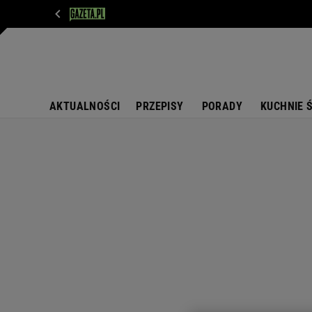
WIADOMOŚCI
NEXT
SPORT
PLOTEK
D
AKTUALNOŚCI
PRZEPISY
PORADY
KUCHNIE 