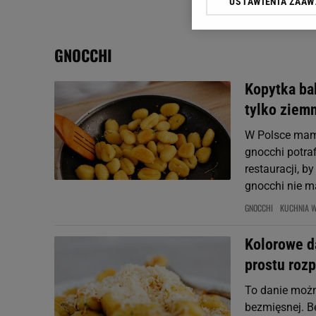
USTAWIENIA ZAA
Klikając „Akceptuję” wyra
Zaufanych Partnerów i A
dotyczące plików cookie,
GNOCCHI
odnośnik „Ustawienia pr
plików cookie możliwa je
Kopytka bab
My, nasi Zaufani Partne
tylko ziemn
Użycie dokładnych danych
Przechowywanie informacji
W Polsce mamy
badnie odbiorców i uleps
gnocchi potraf
restauracji, b
gnocchi nie ma
GNOCCHI
KUCHNIA 
Kolorowe d
prostu rozp
To danie możn
bezmięsnej. B