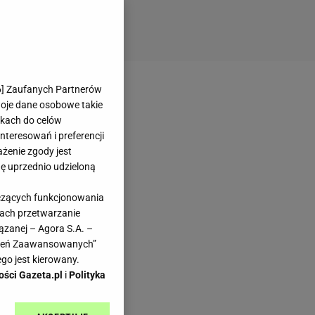
6
] Zaufanych Partnerów
woje dane osobowe takie
likach do celów
teresowań i preferencji
ażenie zgody jest
dę uprzednio udzieloną
yczących funkcjonowania
kach przetwarzanie
ązanej – Agora S.A. –
awień Zaawansowanych”
go jest kierowany.
ości Gazeta.pl
i
Polityka