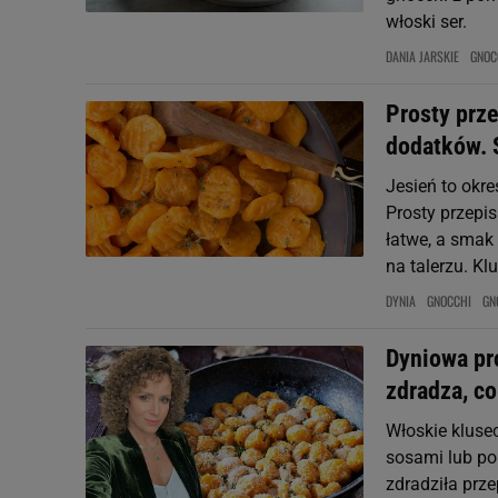
włoski ser.
DANIA JARSKIE
GNOC
Prosty prz
dodatków. 
Jesień to okr
Prosty przepi
łatwe, a smak
na talerzu. Kl
DYNIA
GNOCCHI
GN
Dyniowa pr
zdradza, co
Włoskie kluse
sosami lub p
zdradziła prz