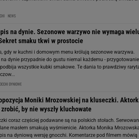
CHI
NEWS
epis na dynie. Sezonowe warzywo nie wymaga wiel
Sekret smaku tkwi w prostocie
es, gdy w kuchni i domowym menu królują sezonowe warzywa.
s na dynie przypadnie do gustu niemal każdemu - przygotowanie 
 podbija wszystkie kubki smakowe. Te dania to prawdziwy raryt
uczow...
OCCHI DYNIOWE
opozycja Moniki Mrozowskiej na kluseczki. Aktork
 zrobić, by nie wyszły kluchowate
czki coraz częściej podawane są na polskich stołach. Serwowan
olane masłem smakują wyśmienicie. Aktorka Monika Mrozowsk
epis na dyniową wersję gnocchi. Komentarze pod filmem mówią