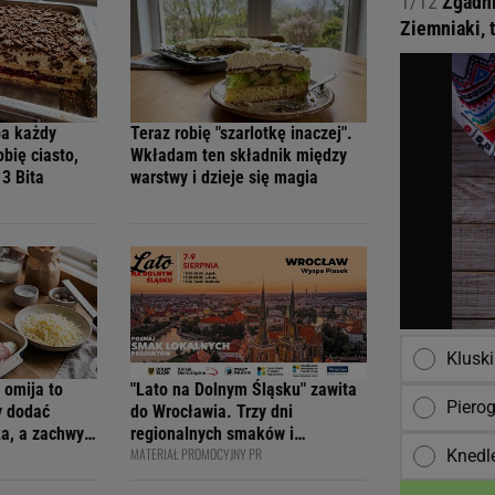
1/12
Zgadni
Ziemniaki, 
ba każdy
Teraz robię "szarlotkę inaczej".
obię ciasto,
Wkładam ten składnik między
 3 Bita
warstwy i dzieje się magia
Kluski
 omija to
"Lato na Dolnym Śląsku" zawita
Pierog
y dodać
do Wrocławia. Trzy dni
ka, a zachwyci
regionalnych smaków i
MATERIAŁ PROMOCYJNY PR
Knedl
rodzinnych atrakcji na Wyspie
Piasek