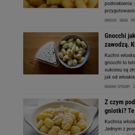
podniebienia.
przygotowani
GNOCCHI
OBIAD
PO
Gnocchi ja
zawodzą. K
Kuchni włoska
gnocchi to łat
sukcesu są zł
jak od włoskiej
DOMOWE SPOSOBY
G
Z czym pod
gniotki? T
Kuchnia włosk
Jednym z pros