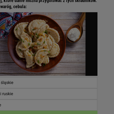
j, które danie można przygotować z tych składników.
twaróg, cebula:
 śląskie
i ruskie
e